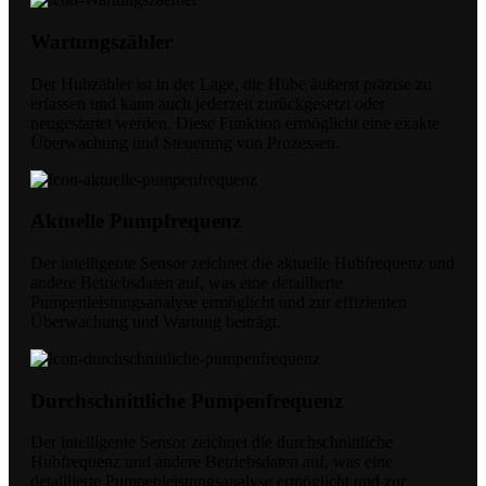
Wartungszähler
Der Hubzähler ist in der Lage, die Hübe äußerst präzise zu
erfassen und kann auch jederzeit zurückgesetzt oder
neugestartet werden. Diese Funktion ermöglicht eine exakte
Überwachung und Steuerung von Prozessen.
Aktuelle Pumpfrequenz
Der intelligente Sensor zeichnet die aktuelle Hubfrequenz und
andere Betriebsdaten auf, was eine detaillierte
Pumpenleistungsanalyse ermöglicht und zur effizienten
Überwachung und Wartung beiträgt.
Durchschnittliche Pumpenfrequenz
Der intelligente Sensor zeichnet die durchschnittliche
Hubfrequenz und andere Betriebsdaten auf, was eine
detaillierte Pumpenleistungsanalyse ermöglicht und zur