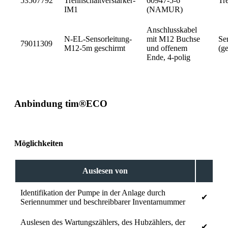
53507792
Trennschaltverstärker-
60947-5-6
Tr
IM1
(NAMUR)
Anschlusskabel
N-EL-Sensorleitung-
mit M12 Buchse
Se
79011309
M12-5m geschirmt
und offenem
(g
Ende, 4-polig
Anbindung tim®ECO
Möglichkeiten
Auslesen von
Identifikation der Pumpe in der Anlage durch
✔
Seriennummer und beschreibbarer Inventarnummer
Auslesen des Wartungszählers, des Hubzählers, der
✔