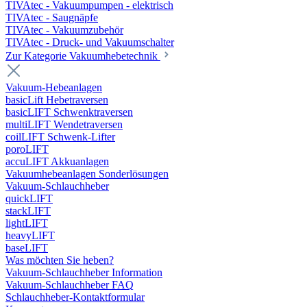
TIVAtec - Vakuumpumpen - elektrisch
TIVAtec - Saugnäpfe
TIVAtec - Vakuumzubehör
TIVAtec - Druck- und Vakuumschalter
Zur Kategorie Vakuumhebetechnik
Vakuum-Hebeanlagen
basicLift Hebetraversen
basicLIFT Schwenktraversen
multiLIFT Wendetraversen
coilLIFT Schwenk-Lifter
poroLIFT
accuLIFT Akkuanlagen
Vakuumhebeanlagen Sonderlösungen
Vakuum-Schlauchheber
quickLIFT
stackLIFT
lightLIFT
heavyLIFT
baseLIFT
Was möchten Sie heben?
Vakuum-Schlauchheber Information
Vakuum-Schlauchheber FAQ
Schlauchheber-Kontaktformular