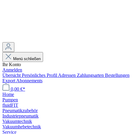
Menü schließen
Ihr Konto
Anmelden
Übersicht
Persönliches Profil
Adressen
Zahlungsarten
Bestellungen
Export
Abonnements
0,00 €*
Home
Pumpen
fluidFIT
Pneumatikzubehör
Industriepneumatik
Vakuumtechnik
Vakuumhebetechnik
Service