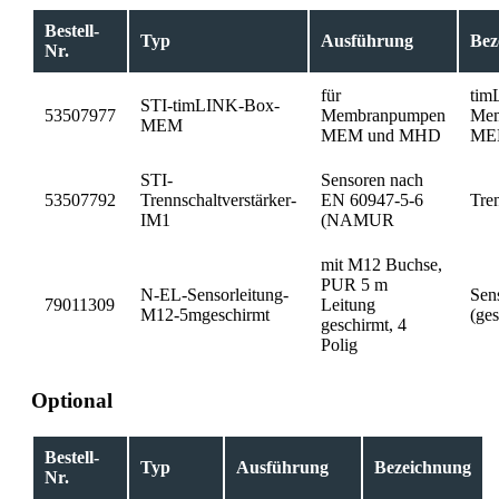
Bestell-
Typ
Ausführung
Bez
Nr.
für
ti
STI-timLINK-Box-
53507977
Membranpumpen
Me
MEM
MEM und MHD
ME
STI-
Sensoren nach
53507792
Trennschaltverstärker-
EN 60947-5-6
Tren
IM1
(NAMUR
mit M12 Buchse,
PUR 5 m
N-EL-Sensorleitung-
Sen
79011309
Leitung
M12-5mgeschirmt
(ge
geschirmt, 4
Polig
Optional
Bestell-
Typ
Ausführung
Bezeichnung
Nr.