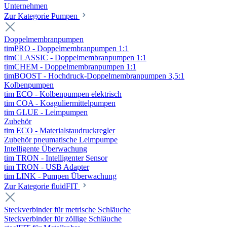
Unternehmen
Zur Kategorie Pumpen
Doppelmembranpumpen
timPRO - Doppelmembranpumpen 1:1
timCLASSIC - Doppelmembranpumpen 1:1
timCHEM - Doppelmembranpumpen 1:1
timBOOST - Hochdruck-Doppelmembranpumpen 3,5:1
Kolbenpumpen
tim ECO - Kolbenpumpen elektrisch
tim COA - Koaguliermittelpumpen
tim GLUE - Leimpumpen
Zubehör
tim ECO - Materialstaudruckregler
Zubehör pneumatische Leimpumpe
Intelligente Überwachung
tim TRON - Intelligenter Sensor
tim TRON - USB Adapter
tim LINK - Pumpen Überwachung
Zur Kategorie fluidFIT
Steckverbinder für metrische Schläuche
Steckverbinder für zöllige Schläuche