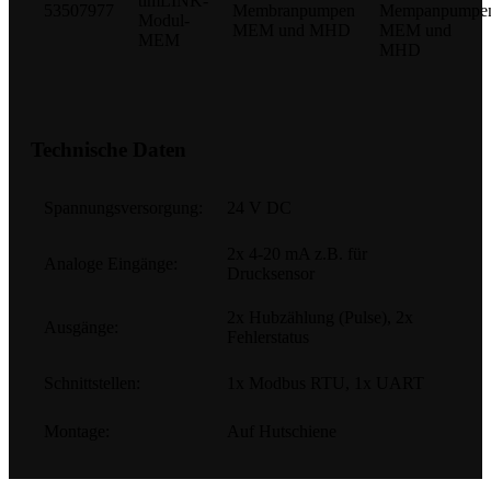
timLINK-
53507977
Membranpumpen
Mempanpumpe
Modul-
MEM und MHD
MEM und
MEM
MHD
Technische Daten
Spannungsversorgung:
24 V DC
2x 4-20 mA z.B. für
Analoge Eingänge:
Drucksensor
2x Hubzählung (Pulse), 2x
Ausgänge:
Fehlerstatus
Schnittstellen:
1x Modbus RTU, 1x UART
Montage:
Auf Hutschiene