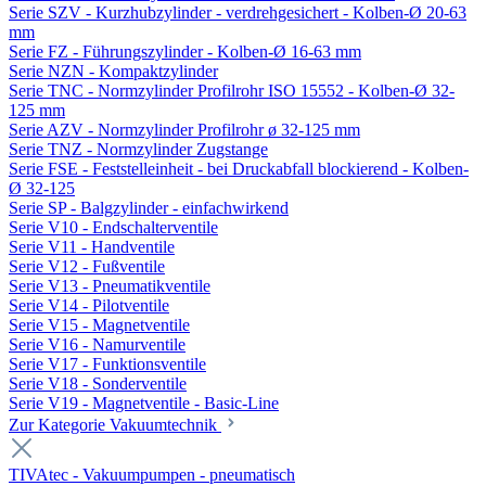
Serie SZV - Kurzhubzylinder - verdrehgesichert - Kolben-Ø 20-63
mm
Serie FZ - Führungszylinder - Kolben-Ø 16-63 mm
Serie NZN - Kompaktzylinder
Serie TNC - Normzylinder Profilrohr ISO 15552 - Kolben-Ø 32-
125 mm
Serie AZV - Normzylinder Profilrohr ø 32-125 mm
Serie TNZ - Normzylinder Zugstange
Serie FSE - Feststelleinheit - bei Druckabfall blockierend - Kolben-
Ø 32-125
Serie SP - Balgzylinder - einfachwirkend
Serie V10 - Endschalterventile
Serie V11 - Handventile
Serie V12 - Fußventile
Serie V13 - Pneumatikventile
Serie V14 - Pilotventile
Serie V15 - Magnetventile
Serie V16 - Namurventile
Serie V17 - Funktionsventile
Serie V18 - Sonderventile
Serie V19 - Magnetventile - Basic-Line
Zur Kategorie Vakuumtechnik
TIVAtec - Vakuumpumpen - pneumatisch