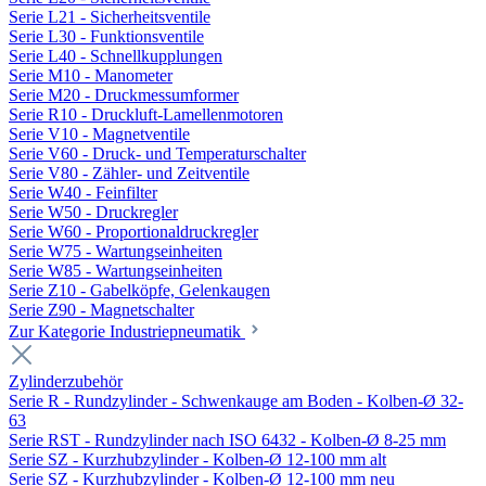
Serie L21 - Sicherheitsventile
Serie L30 - Funktionsventile
Serie L40 - Schnellkupplungen
Serie M10 - Manometer
Serie M20 - Druckmessumformer
Serie R10 - Druckluft-Lamellenmotoren
Serie V10 - Magnetventile
Serie V60 - Druck- und Temperaturschalter
Serie V80 - Zähler- und Zeitventile
Serie W40 - Feinfilter
Serie W50 - Druckregler
Serie W60 - Proportionaldruckregler
Serie W75 - Wartungseinheiten
Serie W85 - Wartungseinheiten
Serie Z10 - Gabelköpfe, Gelenkaugen
Serie Z90 - Magnetschalter
Zur Kategorie Industriepneumatik
Zylinderzubehör
Serie R - Rundzylinder - Schwenkauge am Boden - Kolben-Ø 32-
63
Serie RST - Rundzylinder nach ISO 6432 - Kolben-Ø 8-25 mm
Serie SZ - Kurzhubzylinder - Kolben-Ø 12-100 mm alt
Serie SZ - Kurzhubzylinder - Kolben-Ø 12-100 mm neu