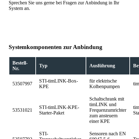
Sprechen Sie uns gerne bei Fragen zur Anbindung in Ihr
System an.
Systemkomponenten zur Anbindung
Bestell-
Typ
Ausführung
Be
Nr.
STI-timLINK-Box-
für elektrische
53507997
ti
KPE
Kolbenpumpen
Schaltschrank mit
timLINK und
STI-timLINK-KPE-
ti
53531021
Frequenzumrichter
Starter-Paket
Sta
zum ansteuern
einer KPE
STI-
Sensoren nach EN