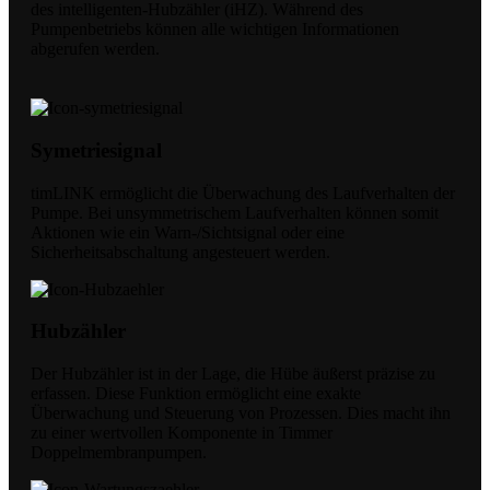
des intelligenten-Hubzähler (iHZ). Während des
Pumpenbetriebs können alle wichtigen Informationen
abgerufen werden.
Symetriesignal
timLINK ermöglicht die Überwachung des Laufverhalten der
Pumpe. Bei unsymmetrischem Laufverhalten können somit
Aktionen wie ein Warn-/Sichtsignal oder eine
Sicherheitsabschaltung angesteuert werden.
Hubzähler
Der Hubzähler ist in der Lage, die Hübe äußerst präzise zu
erfassen. Diese Funktion ermöglicht eine exakte
Überwachung und Steuerung von Prozessen. Dies macht ihn
zu einer wertvollen Komponente in Timmer
Doppelmembranpumpen.