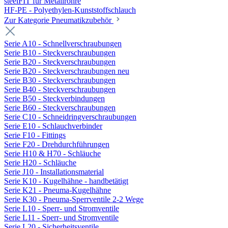
steelFIT für Metallrohre
HF-PE - Polyethylen-Kunststoffschlauch
Zur Kategorie Pneumatikzubehör
Serie A10 - Schnellverschraubungen
Serie B10 - Steckverschraubungen
Serie B20 - Steckverschraubungen
Serie B20 - Steckverschraubungen neu
Serie B30 - Steckverschraubungen
Serie B40 - Steckverschraubungen
Serie B50 - Steckverbindungen
Serie B60 - Steckverschraubungen
Serie C10 - Schneidringverschraubungen
Serie E10 - Schlauchverbinder
Serie F10 - Fittings
Serie F20 - Drehdurchführungen
Serie H10 & H70 - Schläuche
Serie H20 - Schläuche
Serie J10 - Installationsmaterial
Serie K10 - Kugelhähne - handbetätigt
Serie K21 - Pneuma-Kugelhähne
Serie K30 - Pneuma-Sperrventile 2-2 Wege
Serie L10 - Sperr- und Stromventile
Serie L11 - Sperr- und Stromventile
Serie L20 - Sicherheitsventile