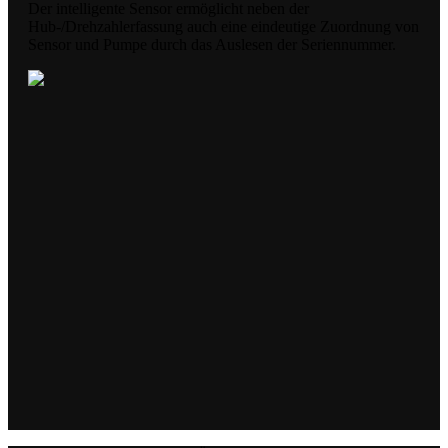
Der intelligente Sensor ermöglicht neben der
Hub-/Drehzahlerfassung auch eine eindeutige Zuordnung von
Sensor und Pumpe durch das Auslesen der Seriennummer.