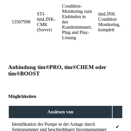
Condition-
Monitoring zum
STI-
timLINK
Einbinden in
timLINK-
Condition
53507998
das
CMK
Monitoring,
Kundenintranet,
(Server)
komplett
Plug and Play-
Lösung
Anbindung tim®PRO, tim®CHEM oder
tim®BOOST
Möglichkeiten
Auslesen von
Identifikation der Pumpe in der Anlage durch
✔
Seriennummer und beschreibbarer Inventarnummer