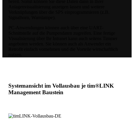
bereit. Somit können Sie diese Daten dann in Ihrer
Anlagenvisualisierung anzeigen lassen und weitere
Verknüpfungen über die SPS einprogrammieren (z.B.
Signalhorn, Warnlampe).
PC-Anwendungen können auch über eine UART-
Schnittstelle auf die Pumpendaten zugreifen. Eine fertige
Visualisierung über Ihr Intranet kann auch seitens Timmer
angeboten werden. Sie können auch als Anwender ein
Retrofit einfach vornehmen und die Vorteile wirtschaftlich
nutzen.
Systemansicht im Vollausbau je tim®LINK
Management Baustein