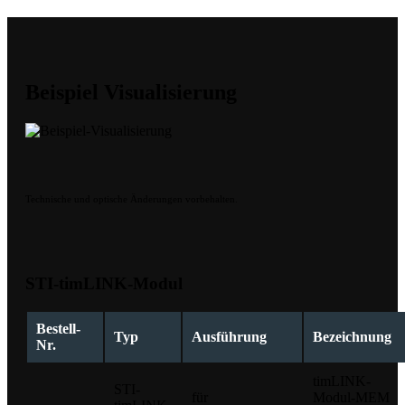
Beispiel Visualisierung
Technische und optische Änderungen vorbehalten.
STI-timLINK-Modul
Bestell-
Typ
Ausführung
Bezeichnung
Nr.
timLINK-
STI-
für
Modul-MEM