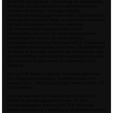
tim®LINK ermöglicht die Überwachung des Laufverhaltens
der Pumpe. Bei unsymmetrischem Laufverhalten können
Aktionen wie ein Warn-/ Lichtsignal oder eine
Sicherheitsabschaltung angesteuert werden. Somit können Sie
frühzeitig eine fehlerhafte Pumpe aus dem Prozess entnehmen
und durch Datenanalyse den Prozess optimieren.
Die Gesamtanzahl der geleisteten Hübe seit der
Inbetriebnahme sowie nach der letzten Wartung können
separat ausgelesen werden. Die aufgezeichneten
Histogramme verdeutlichen Nutzungsprofile der Pumpen und
ermöglichen eine transparente Auswertung. Die Identifikation
der Pumpe in der Anlage wird durch die Seriennummer oder
eine beschreibbare Inventarnummer sichergestellt. Gewartete
oder getauschte Pumpen melden sich automatisch in der
Anlage an.
Das timLINK Modul verfügt über Anschlussmöglichkeiten
für 2 Doppelmembranpumpen. Zusätzlich können zwei
Sensoren mit 4…20mA Ausgang angeschlossen werden, z.B.
Drucksensoren.
Auch die bekannten Hub-Pulse können vom tim®LINK
Modul wie gewohnt abgegriffen werden. Für SPS-
Kundenapplikationen stellt das tim®LINK Modul eine
Modbus Schnittelle zur Einbindung der Pumpeninformationen