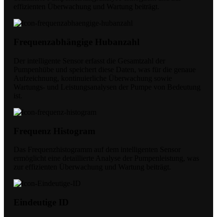
effizienten Überwachung und Wartung beiträgt.
Frequenzabhängige Hubanzahl
Der intelligente Sensor erfasst die Gesamtzahl der
Pumpenhübe und speichert diese Daten, was für die genaue
Aufzeichnung, kontinuierliche Überwachung sowie
Wartungs- und Leistungsanalysen der Pumpe von Bedeutung
ist.
Frequenz Histogram
Das Frequenzhistogramm auf dem intelligenten Sensor
ermöglicht eine detaillierte Analyse der Pumpenleistung, was
zur effizienten Überwachung und Wartung beiträgt.
Eindeutige ID