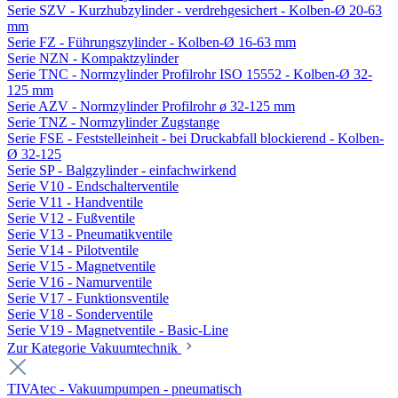
Serie SZV - Kurzhubzylinder - verdrehgesichert - Kolben-Ø 20-63
mm
Serie FZ - Führungszylinder - Kolben-Ø 16-63 mm
Serie NZN - Kompaktzylinder
Serie TNC - Normzylinder Profilrohr ISO 15552 - Kolben-Ø 32-
125 mm
Serie AZV - Normzylinder Profilrohr ø 32-125 mm
Serie TNZ - Normzylinder Zugstange
Serie FSE - Feststelleinheit - bei Druckabfall blockierend - Kolben-
Ø 32-125
Serie SP - Balgzylinder - einfachwirkend
Serie V10 - Endschalterventile
Serie V11 - Handventile
Serie V12 - Fußventile
Serie V13 - Pneumatikventile
Serie V14 - Pilotventile
Serie V15 - Magnetventile
Serie V16 - Namurventile
Serie V17 - Funktionsventile
Serie V18 - Sonderventile
Serie V19 - Magnetventile - Basic-Line
Zur Kategorie Vakuumtechnik
TIVAtec - Vakuumpumpen - pneumatisch