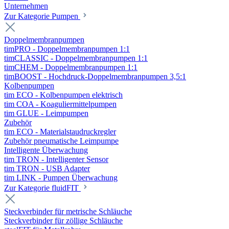
Unternehmen
Zur Kategorie Pumpen
Doppelmembranpumpen
timPRO - Doppelmembranpumpen 1:1
timCLASSIC - Doppelmembranpumpen 1:1
timCHEM - Doppelmembranpumpen 1:1
timBOOST - Hochdruck-Doppelmembranpumpen 3,5:1
Kolbenpumpen
tim ECO - Kolbenpumpen elektrisch
tim COA - Koaguliermittelpumpen
tim GLUE - Leimpumpen
Zubehör
tim ECO - Materialstaudruckregler
Zubehör pneumatische Leimpumpe
Intelligente Überwachung
tim TRON - Intelligenter Sensor
tim TRON - USB Adapter
tim LINK - Pumpen Überwachung
Zur Kategorie fluidFIT
Steckverbinder für metrische Schläuche
Steckverbinder für zöllige Schläuche