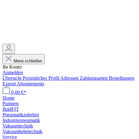
Menü schließen
Ihr Konto
Anmelden
Übersicht
Persönliches Profil
Adressen
Zahlungsarten
Bestellungen
Export
Abonnements
0,00 €*
Home
Pumpen
fluidFIT
Pneumatikzubehör
Industriepneumatik
Vakuumtechnik
Vakuumhebetechnik
Service