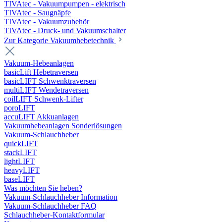
TIVAtec - Vakuumpumpen - elektrisch
TIVAtec - Saugnäpfe
TIVAtec - Vakuumzubehör
TIVAtec - Druck- und Vakuumschalter
Zur Kategorie Vakuumhebetechnik
Vakuum-Hebeanlagen
basicLift Hebetraversen
basicLIFT Schwenktraversen
multiLIFT Wendetraversen
coilLIFT Schwenk-Lifter
poroLIFT
accuLIFT Akkuanlagen
Vakuumhebeanlagen Sonderlösungen
Vakuum-Schlauchheber
quickLIFT
stackLIFT
lightLIFT
heavyLIFT
baseLIFT
Was möchten Sie heben?
Vakuum-Schlauchheber Information
Vakuum-Schlauchheber FAQ
Schlauchheber-Kontaktformular