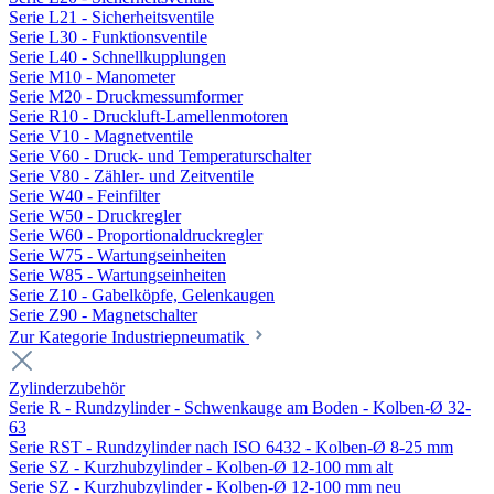
Serie L21 - Sicherheitsventile
Serie L30 - Funktionsventile
Serie L40 - Schnellkupplungen
Serie M10 - Manometer
Serie M20 - Druckmessumformer
Serie R10 - Druckluft-Lamellenmotoren
Serie V10 - Magnetventile
Serie V60 - Druck- und Temperaturschalter
Serie V80 - Zähler- und Zeitventile
Serie W40 - Feinfilter
Serie W50 - Druckregler
Serie W60 - Proportionaldruckregler
Serie W75 - Wartungseinheiten
Serie W85 - Wartungseinheiten
Serie Z10 - Gabelköpfe, Gelenkaugen
Serie Z90 - Magnetschalter
Zur Kategorie Industriepneumatik
Zylinderzubehör
Serie R - Rundzylinder - Schwenkauge am Boden - Kolben-Ø 32-
63
Serie RST - Rundzylinder nach ISO 6432 - Kolben-Ø 8-25 mm
Serie SZ - Kurzhubzylinder - Kolben-Ø 12-100 mm alt
Serie SZ - Kurzhubzylinder - Kolben-Ø 12-100 mm neu