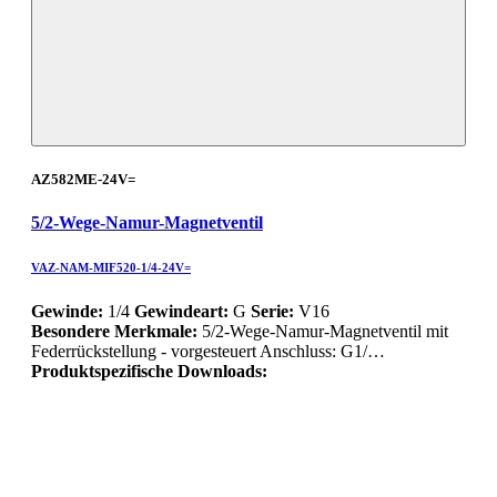
AZ582ME-24V=
5/2-Wege-Namur-Magnetventil
VAZ-NAM-MIF520-1/4-24V=
Gewinde:
1/4
Gewindeart:
G
Serie:
V16
Besondere Merkmale:
5/2-Wege-Namur-Magnetventil mit
Federrückstellung - vorgesteuert Anschluss: G1/…
Produktspezifische Downloads: