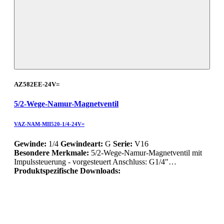
AZ582EE-24V=
5/2-Wege-Namur-Magnetventil
VAZ-NAM-MII520-1/4-24V=
Gewinde:
1/4
Gewindeart:
G
Serie:
V16
Besondere Merkmale:
5/2-Wege-Namur-Magnetventil mit
Impulssteuerung - vorgesteuert Anschluss: G1/4"…
Produktspezifische Downloads: