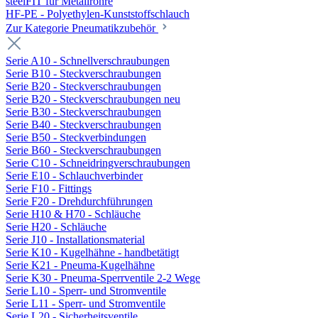
steelFIT für Metallrohre
HF-PE - Polyethylen-Kunststoffschlauch
Zur Kategorie Pneumatikzubehör
Serie A10 - Schnellverschraubungen
Serie B10 - Steckverschraubungen
Serie B20 - Steckverschraubungen
Serie B20 - Steckverschraubungen neu
Serie B30 - Steckverschraubungen
Serie B40 - Steckverschraubungen
Serie B50 - Steckverbindungen
Serie B60 - Steckverschraubungen
Serie C10 - Schneidringverschraubungen
Serie E10 - Schlauchverbinder
Serie F10 - Fittings
Serie F20 - Drehdurchführungen
Serie H10 & H70 - Schläuche
Serie H20 - Schläuche
Serie J10 - Installationsmaterial
Serie K10 - Kugelhähne - handbetätigt
Serie K21 - Pneuma-Kugelhähne
Serie K30 - Pneuma-Sperrventile 2-2 Wege
Serie L10 - Sperr- und Stromventile
Serie L11 - Sperr- und Stromventile
Serie L20 - Sicherheitsventile