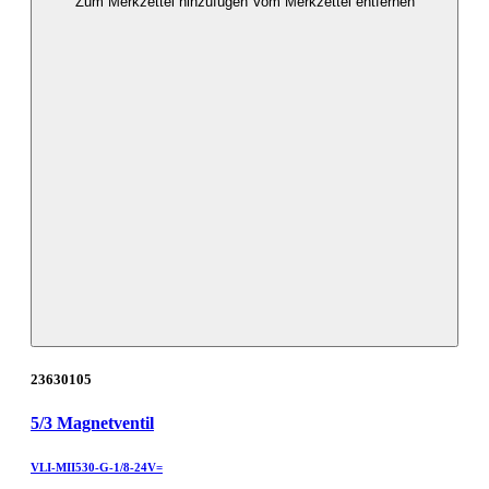
Zum Merkzettel hinzufügen
Vom Merkzettel entfernen
23630105
5/3 Magnetventil
VLI-MII530-G-1/8-24V=