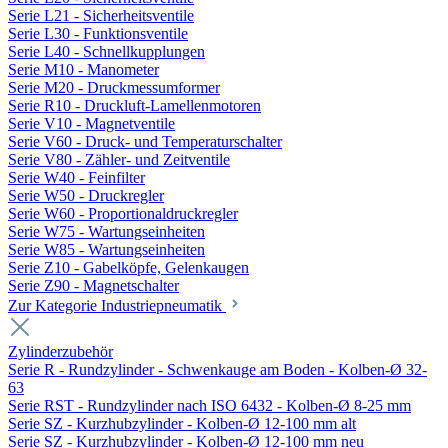
Serie L21 - Sicherheitsventile
Serie L30 - Funktionsventile
Serie L40 - Schnellkupplungen
Serie M10 - Manometer
Serie M20 - Druckmessumformer
Serie R10 - Druckluft-Lamellenmotoren
Serie V10 - Magnetventile
Serie V60 - Druck- und Temperaturschalter
Serie V80 - Zähler- und Zeitventile
Serie W40 - Feinfilter
Serie W50 - Druckregler
Serie W60 - Proportionaldruckregler
Serie W75 - Wartungseinheiten
Serie W85 - Wartungseinheiten
Serie Z10 - Gabelköpfe, Gelenkaugen
Serie Z90 - Magnetschalter
Zur Kategorie Industriepneumatik
Zylinderzubehör
Serie R - Rundzylinder - Schwenkauge am Boden - Kolben-Ø 32-
63
Serie RST - Rundzylinder nach ISO 6432 - Kolben-Ø 8-25 mm
Serie SZ - Kurzhubzylinder - Kolben-Ø 12-100 mm alt
Serie SZ - Kurzhubzylinder - Kolben-Ø 12-100 mm neu