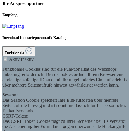
Ihr Ansprechpartner
Empfang
Download Industriepneumatik Katalog
Funktionale
Aktiv
Inaktiv
Funktionale Cookies sind für die Funktionalität des Webshops
unbedingt erforderlich. Diese Cookies ordnen Ihrem Browser eine
eindeutige zufällige ID zu damit Ihr ungehindertes Einkaufserlebnis
über mehrere Seitenaufrufe hinweg gewährleistet werden kann.
Session:
Das Session Cookie speichert Ihre Einkaufsdaten über mehrere
Seitenaufrufe hinweg und ist somit unerlässlich für Ihr persönliches
Einkaufserlebnis.
CSRF-Token:
Das CSRF-Token Cookie trägt zu Ihrer Sicherheit bei. Es verstärkt
die Absicherung bei Formularen gegen unerwünschte Hackangriffe.