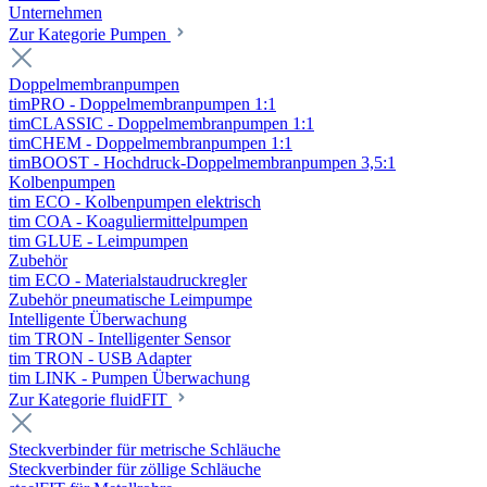
Unternehmen
Zur Kategorie Pumpen
Doppelmembranpumpen
timPRO - Doppelmembranpumpen 1:1
timCLASSIC - Doppelmembranpumpen 1:1
timCHEM - Doppelmembranpumpen 1:1
timBOOST - Hochdruck-Doppelmembranpumpen 3,5:1
Kolbenpumpen
tim ECO - Kolbenpumpen elektrisch
tim COA - Koaguliermittelpumpen
tim GLUE - Leimpumpen
Zubehör
tim ECO - Materialstaudruckregler
Zubehör pneumatische Leimpumpe
Intelligente Überwachung
tim TRON - Intelligenter Sensor
tim TRON - USB Adapter
tim LINK - Pumpen Überwachung
Zur Kategorie fluidFIT
Steckverbinder für metrische Schläuche
Steckverbinder für zöllige Schläuche