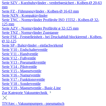
Serie SZV - Kurzhubzylinder - verdrehgesichert - Kolben-Ø 20-63
mm
Serie FZ - Führungszylinder - Kolben-Ø 16-63 mm
Serie NZN - Kompaktzylinder
Serie TNC - Normzylinder Profilrohr ISO 15552 - Kolben-Ø 32-
125 mm
Serie AZV - Normzylinder Profilrohr ø 32-125 mm
Serie TNZ - Normzylinder Zugstange
Serie FSE - Feststelleinheit - bei Druckabfall blockierend - Kolben-
Ø 32-125
Serie SP - Balgzylinder - einfachwirkend
Serie V10 - Endschalterventile
Serie V11 - Handventile
Serie V12 - Fußventile
Serie V13 - Pneumatikventile
Serie V14 - Pilotventile
Serie V15 - Magnetventile
Serie V16 - Namurventile
Serie V17 - Funktionsventile
Serie V18 - Sonderventile
Serie V19 - Magnetventile - Basic-Line
Zur Kategorie Vakuumtechnik
TIVAtec - Vakuumpumpen - pneumatisch