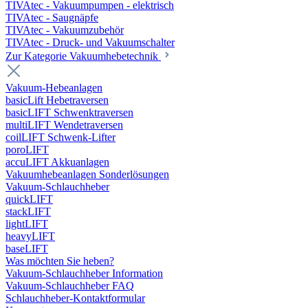
TIVAtec - Vakuumpumpen - elektrisch
TIVAtec - Saugnäpfe
TIVAtec - Vakuumzubehör
TIVAtec - Druck- und Vakuumschalter
Zur Kategorie Vakuumhebetechnik
Vakuum-Hebeanlagen
basicLift Hebetraversen
basicLIFT Schwenktraversen
multiLIFT Wendetraversen
coilLIFT Schwenk-Lifter
poroLIFT
accuLIFT Akkuanlagen
Vakuumhebeanlagen Sonderlösungen
Vakuum-Schlauchheber
quickLIFT
stackLIFT
lightLIFT
heavyLIFT
baseLIFT
Was möchten Sie heben?
Vakuum-Schlauchheber Information
Vakuum-Schlauchheber FAQ
Schlauchheber-Kontaktformular