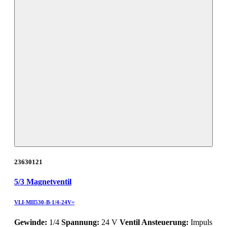
23630121
5/3 Magnetventil
VLI-MII530-B-1/4-24V=
Gewinde:
1/4
Spannung:
24 V
Ventil Ansteuerung:
Impuls