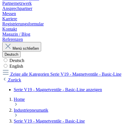
Partnernetzwerk
Ansprechpartner
Messen
Karriere
Registrierungsformular
Kontakt
Magazin / Blog
Referenzen
Menü schließen
Deutsch
Deutsch
English
Zeige alle Kategorien
Serie V19 - Magnetventile - Basic-Line
Zurück
Serie V19 - Magnetventile - Basic-Line anzeigen
Home
Industriepneumatik
Serie V19 - Magnetventile - Basic-Line