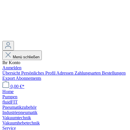
Menü schließen
Ihr Konto
Anmelden
Übersicht
Persönliches Profil
Adressen
Zahlungsarten
Bestellungen
Export
Abonnements
0,00 €*
Home
Pumpen
fluidFIT
Pneumatikzubehör
Industriepneumatik
Vakuumtechnik
Vakuumhebetechnik
Service