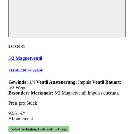
23630141
5/2 Magnetventil
VLI-MII520-1/4-220/50
Gewinde:
1/4
Ventil Ansteuerung:
Impuls
Ventil Bauart:
5/2 Wege
Besondere Merkmale:
5/2 Magnetventil Impulssteuerung
Preis pro Stück
92,61 €*
Abonnement
Sofort verfügbar, Lieferzeit: 1-3 Tage