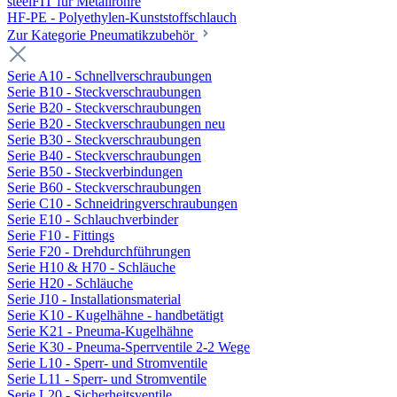
steelFIT für Metallrohre
HF-PE - Polyethylen-Kunststoffschlauch
Zur Kategorie Pneumatikzubehör
Serie A10 - Schnellverschraubungen
Serie B10 - Steckverschraubungen
Serie B20 - Steckverschraubungen
Serie B20 - Steckverschraubungen neu
Serie B30 - Steckverschraubungen
Serie B40 - Steckverschraubungen
Serie B50 - Steckverbindungen
Serie B60 - Steckverschraubungen
Serie C10 - Schneidringverschraubungen
Serie E10 - Schlauchverbinder
Serie F10 - Fittings
Serie F20 - Drehdurchführungen
Serie H10 & H70 - Schläuche
Serie H20 - Schläuche
Serie J10 - Installationsmaterial
Serie K10 - Kugelhähne - handbetätigt
Serie K21 - Pneuma-Kugelhähne
Serie K30 - Pneuma-Sperrventile 2-2 Wege
Serie L10 - Sperr- und Stromventile
Serie L11 - Sperr- und Stromventile
Serie L20 - Sicherheitsventile