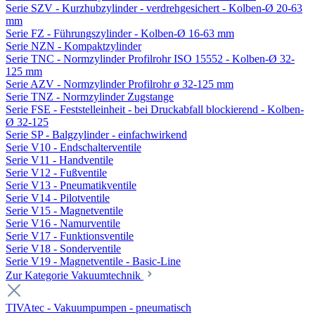
Serie SZV - Kurzhubzylinder - verdrehgesichert - Kolben-Ø 20-63
mm
Serie FZ - Führungszylinder - Kolben-Ø 16-63 mm
Serie NZN - Kompaktzylinder
Serie TNC - Normzylinder Profilrohr ISO 15552 - Kolben-Ø 32-
125 mm
Serie AZV - Normzylinder Profilrohr ø 32-125 mm
Serie TNZ - Normzylinder Zugstange
Serie FSE - Feststelleinheit - bei Druckabfall blockierend - Kolben-
Ø 32-125
Serie SP - Balgzylinder - einfachwirkend
Serie V10 - Endschalterventile
Serie V11 - Handventile
Serie V12 - Fußventile
Serie V13 - Pneumatikventile
Serie V14 - Pilotventile
Serie V15 - Magnetventile
Serie V16 - Namurventile
Serie V17 - Funktionsventile
Serie V18 - Sonderventile
Serie V19 - Magnetventile - Basic-Line
Zur Kategorie Vakuumtechnik
TIVAtec - Vakuumpumpen - pneumatisch