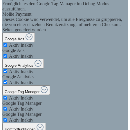
Ermöglicht es den Google Tag Manager im Debug Modus
auszuführen.
Mollie Payment:
Dieses Cookie wird verwendet, um alle Ereignisse zu gruppieren,
die von einer einzelnen Benutzersitzung auf mehreren Checkout-
Seiten generiert wurden.
Google Ads
Aktiv
Inaktiv
Google Ads
Aktiv
Inaktiv
Google Analytics
Aktiv
Inaktiv
Google Analytics
Aktiv
Inaktiv
Google Tag Manager
Aktiv
Inaktiv
Google Tag Manager
Aktiv
Inaktiv
Google Tag Manager
Aktiv
Inaktiv
Komfortfunktionen