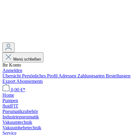
Menü schließen
Ihr Konto
Anmelden
Übersicht
Persönliches Profil
Adressen
Zahlungsarten
Bestellungen
Export
Abonnements
0,00 €*
Home
Pumpen
fluidFIT
Pneumatikzubehör
Industriepneumatik
Vakuumtechnik
Vakuumhebetechnik
Service