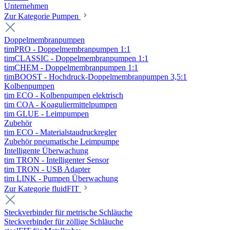
Unternehmen
Zur Kategorie Pumpen
Doppelmembranpumpen
timPRO - Doppelmembranpumpen 1:1
timCLASSIC - Doppelmembranpumpen 1:1
timCHEM - Doppelmembranpumpen 1:1
timBOOST - Hochdruck-Doppelmembranpumpen 3,5:1
Kolbenpumpen
tim ECO - Kolbenpumpen elektrisch
tim COA - Koaguliermittelpumpen
tim GLUE - Leimpumpen
Zubehör
tim ECO - Materialstaudruckregler
Zubehör pneumatische Leimpumpe
Intelligente Überwachung
tim TRON - Intelligenter Sensor
tim TRON - USB Adapter
tim LINK - Pumpen Überwachung
Zur Kategorie fluidFIT
Steckverbinder für metrische Schläuche
Steckverbinder für zöllige Schläuche