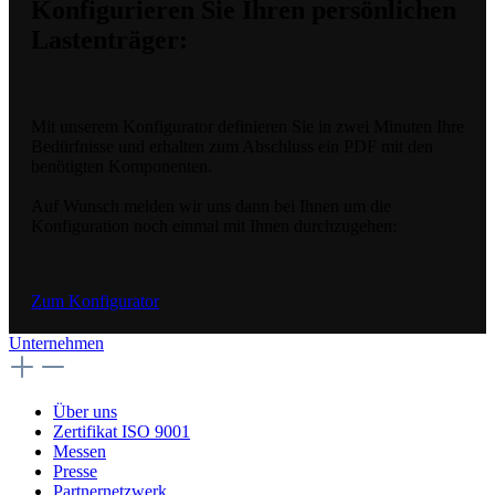
Konfigurieren Sie Ihren persönlichen
Lastenträger:
Mit unserem Konfigurator definieren Sie in zwei Minuten Ihre
Bedürfnisse und erhalten zum Abschluss ein PDF mit den
benötigten Komponenten.
Auf Wunsch melden wir uns dann bei Ihnen um die
Konfiguration noch einmal mit Ihnen durchzugehen:
Zum Konfigurator
Unternehmen
Über uns
Zertifikat ISO 9001
Messen
Presse
Partnernetzwerk