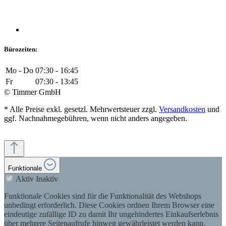
Bürozeiten:
Mo - Do
07:30 - 16:45
Fr
07:30 - 13:45
© Timmer GmbH
* Alle Preise exkl. gesetzl. Mehrwertsteuer zzgl.
Versandkosten
und
ggf. Nachnahmegebühren, wenn nicht anders angegeben.
Funktionale
Aktiv
Inaktiv
Funktionale Cookies sind für die Funktionalität des Webshops
unbedingt erforderlich. Diese Cookies ordnen Ihrem Browser eine
eindeutige zufällige ID zu damit Ihr ungehindertes Einkaufserlebnis
über mehrere Seitenaufrufe hinweg gewährleistet werden kann.