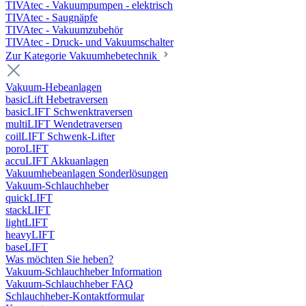
TIVAtec - Vakuumpumpen - elektrisch
TIVAtec - Saugnäpfe
TIVAtec - Vakuumzubehör
TIVAtec - Druck- und Vakuumschalter
Zur Kategorie Vakuumhebetechnik
Vakuum-Hebeanlagen
basicLift Hebetraversen
basicLIFT Schwenktraversen
multiLIFT Wendetraversen
coilLIFT Schwenk-Lifter
poroLIFT
accuLIFT Akkuanlagen
Vakuumhebeanlagen Sonderlösungen
Vakuum-Schlauchheber
quickLIFT
stackLIFT
lightLIFT
heavyLIFT
baseLIFT
Was möchten Sie heben?
Vakuum-Schlauchheber Information
Vakuum-Schlauchheber FAQ
Schlauchheber-Kontaktformular