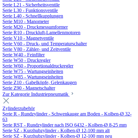
Serie L21 - Sicherheitsventile
Serie L30 - Funktionsventile
Serie L40 - Schnellkupplungen
Serie M10 - Manometer
Serie M20 - Druckmessumformer
Serie R10 - Druckluft-Lamellenmotoren
Serie V10 - Magnetventile
Serie V60 - Druck- und Temperaturschalter
Serie V80 - Zähler- und Zeitventile
Serie W40 - Feinfilter
Serie W50 - Druckregler
Serie W60 - Proportionaldruckregler
Serie W75 - Wartungseinheiten
Serie W85 - Wartungseinheiten
Serie Z10 - Gabelköpfe, Gelenkaugen
Serie Z90 - Magnetschalter
Zur Kategorie Industriepneumatik
Zylinderzubehör
Serie R - Rundzylinder - Schwenkauge am Boden - Kolben-Ø 32-
63
Serie RST - Rundzylinder nach ISO 6432 - Kolben-Ø 8-25 mm
Serie SZ - Kurzhubzylinder - Kolben-Ø 12-100 mm alt
Serie SZ - Kurzhubzylinder - Kolben-Ø 12-100 mm neu