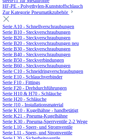
steelFIT für Metallrohre
HF-PE - Polyethylen-Kunststoffschlauch
Zur Kategorie Pneumatikzubehör
Serie A10 - Schnellverschraubungen
Serie B10 - Steckverschraubungen
Serie B20 - Steckverschraubungen
Serie B20 - Steckverschraubungen neu
Serie B30 - Steckverschraubungen
Serie B40 - Steckverschraubungen
Serie B50 - Steckverbindungen
Serie B60 - Steckverschraubungen
Serie C10 - Schneidringverschraubungen
Serie E10 - Schlauchverbinder
Serie F10 - Fittings
Serie F20 - Drehdurchführungen
Serie H10 & H70 - Schläuche
Serie H20 - Schläuche
Serie J10 - Installationsmaterial
Serie K10 - Kugelhähne - handbetätigt
Serie K21 - Pneuma-Kugelhähne
Serie K30 - Pneuma-Sperrventile 2-2 Wege
Serie L10 - Sperr- und Stromventile
Serie L11 - Sperr- und Stromventile
Serie L20 - Sicherheitsventile