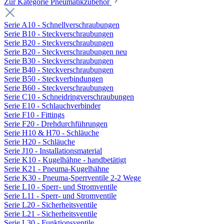
Zur Kategorie Pneumatikzubehör
Serie A10 - Schnellverschraubungen
Serie B10 - Steckverschraubungen
Serie B20 - Steckverschraubungen
Serie B20 - Steckverschraubungen neu
Serie B30 - Steckverschraubungen
Serie B40 - Steckverschraubungen
Serie B50 - Steckverbindungen
Serie B60 - Steckverschraubungen
Serie C10 - Schneidringverschraubungen
Serie E10 - Schlauchverbinder
Serie F10 - Fittings
Serie F20 - Drehdurchführungen
Serie H10 & H70 - Schläuche
Serie H20 - Schläuche
Serie J10 - Installationsmaterial
Serie K10 - Kugelhähne - handbetätigt
Serie K21 - Pneuma-Kugelhähne
Serie K30 - Pneuma-Sperrventile 2-2 Wege
Serie L10 - Sperr- und Stromventile
Serie L11 - Sperr- und Stromventile
Serie L20 - Sicherheitsventile
Serie L21 - Sicherheitsventile
Serie L30 - Funktionsventile