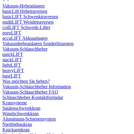
Vakuum-Hebeanlagen
basicLift Hebetraversen
basicLIFT Schwenktraversen
multiLIFT Wendetraversen
coilLIFT Schwenk-Lifter
poroLIFT
accuLIFT Akkuanlagen
Vakuumhebeanlagen Sonderlösungen
Vakuum-Schlauchheber
quickLIFT
stackLIFT
lightLIFT
heavyLIFT
baseLIFT
Was möchten Sie heben?
Vakuum-Schlauchheber Information
Vakuum-Schlauchheber FAQ
Schlauchheber-Kontaktformular
Kransysteme
Säulenschwenkkran
Wandschwenkkran
Aluminium-Schienensystem
Niedrigbaukran
Knickarmkran