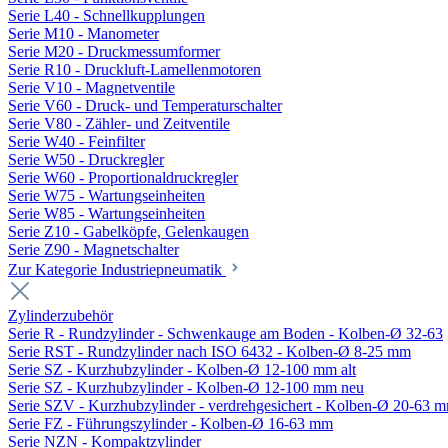
Serie L40 - Schnellkupplungen
Serie M10 - Manometer
Serie M20 - Druckmessumformer
Serie R10 - Druckluft-Lamellenmotoren
Serie V10 - Magnetventile
Serie V60 - Druck- und Temperaturschalter
Serie V80 - Zähler- und Zeitventile
Serie W40 - Feinfilter
Serie W50 - Druckregler
Serie W60 - Proportionaldruckregler
Serie W75 - Wartungseinheiten
Serie W85 - Wartungseinheiten
Serie Z10 - Gabelköpfe, Gelenkaugen
Serie Z90 - Magnetschalter
Zur Kategorie Industriepneumatik
Zylinderzubehör
Serie R - Rundzylinder - Schwenkauge am Boden - Kolben-Ø 32-63
Serie RST - Rundzylinder nach ISO 6432 - Kolben-Ø 8-25 mm
Serie SZ - Kurzhubzylinder - Kolben-Ø 12-100 mm alt
Serie SZ - Kurzhubzylinder - Kolben-Ø 12-100 mm neu
Serie SZV - Kurzhubzylinder - verdrehgesichert - Kolben-Ø 20-63 
Serie FZ - Führungszylinder - Kolben-Ø 16-63 mm
Serie NZN - Kompaktzylinder