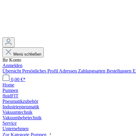
Menü schließen
Ihr Konto
Anmelden
Übersicht
Persönliches Profil
Adressen
Zahlungsarten
Bestellungen
E
0,00 €*
Home
Pumpen
fluidFIT
Pneumatikzubehör
Industriepneumatik
Vakuumtechnik
Vakuumhebetechnik
Service
Unternehmen
Zur Kategorie Pumpen