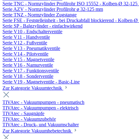
Serie TNC - Normzylinder Profilrohr ISO 15552 - Kolben-Ø 32-12
Serie AZV - Normzylinder Profilrohr ø 32-125 mm
Serie TNZ - Normzylinder Zugstange
Serie FSE - Feststelleinheit - bei Druckabfall blockierend - Kolben-
Serie SP - Balgzylinder - einfachwirkend
Serie V10 - Endschalterventile
Serie V11 - Handventile
Serie V12 - Fußventile
Serie V13 - Pneumatikventile
Serie V14 - Pilotventile
Serie V15 - Magnetventile
Serie V16 - Namurventile
Serie V17 - Funktionsventile
Serie V18 - Sonderventile
Serie V19 - Magnetventile - Basic-Line
Zur Kategorie Vakuumtechnik
TIVAtec - Vakuumpumpen - pneumatisch
TIVAtec - Vakuumpumpen - elektrisch
TIVAtec - Saugnäpfe
TIVAtec - Vakuumzubehör
TIVAtec - Druck- und Vakuumschalter
Zur Kategorie Vakuumhebetechnik