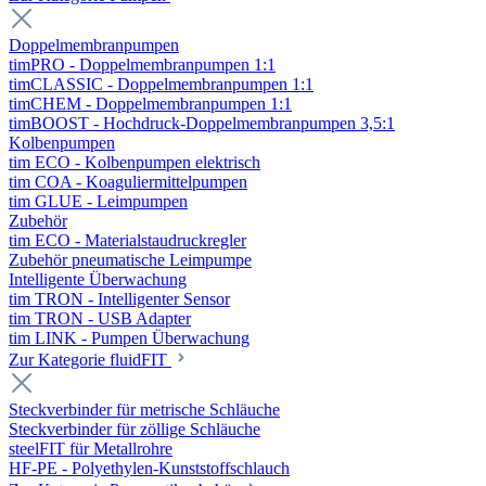
Doppelmembranpumpen
timPRO - Doppelmembranpumpen 1:1
timCLASSIC - Doppelmembranpumpen 1:1
timCHEM - Doppelmembranpumpen 1:1
timBOOST - Hochdruck-Doppelmembranpumpen 3,5:1
Kolbenpumpen
tim ECO - Kolbenpumpen elektrisch
tim COA - Koaguliermittelpumpen
tim GLUE - Leimpumpen
Zubehör
tim ECO - Materialstaudruckregler
Zubehör pneumatische Leimpumpe
Intelligente Überwachung
tim TRON - Intelligenter Sensor
tim TRON - USB Adapter
tim LINK - Pumpen Überwachung
Zur Kategorie fluidFIT
Steckverbinder für metrische Schläuche
Steckverbinder für zöllige Schläuche
steelFIT für Metallrohre
HF-PE - Polyethylen-Kunststoffschlauch