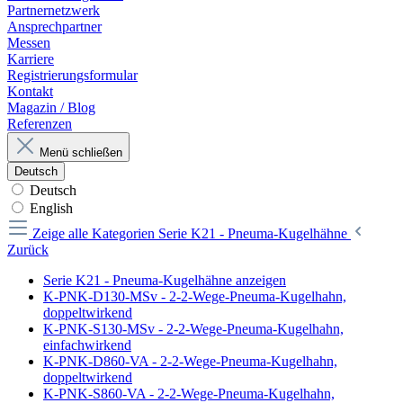
Partnernetzwerk
Ansprechpartner
Messen
Karriere
Registrierungsformular
Kontakt
Magazin / Blog
Referenzen
Menü schließen
Deutsch
Deutsch
English
Zeige alle Kategorien
Serie K21 - Pneuma-Kugelhähne
Zurück
Serie K21 - Pneuma-Kugelhähne anzeigen
K-PNK-D130-MSv - 2-2-Wege-Pneuma-Kugelhahn,
doppeltwirkend
K-PNK-S130-MSv - 2-2-Wege-Pneuma-Kugelhahn,
einfachwirkend
K-PNK-D860-VA - 2-2-Wege-Pneuma-Kugelhahn,
doppeltwirkend
K-PNK-S860-VA - 2-2-Wege-Pneuma-Kugelhahn,