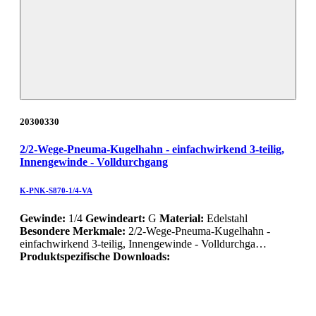
20300330
2/2-Wege-Pneuma-Kugelhahn - einfachwirkend 3-teilig,
Innengewinde - Volldurchgang
K-PNK-S870-1/4-VA
Gewinde:
1/4
Gewindeart:
G
Material:
Edelstahl
Besondere Merkmale:
2/2-Wege-Pneuma-Kugelhahn -
einfachwirkend 3-teilig, Innengewinde - Volldurchga…
Produktspezifische Downloads: