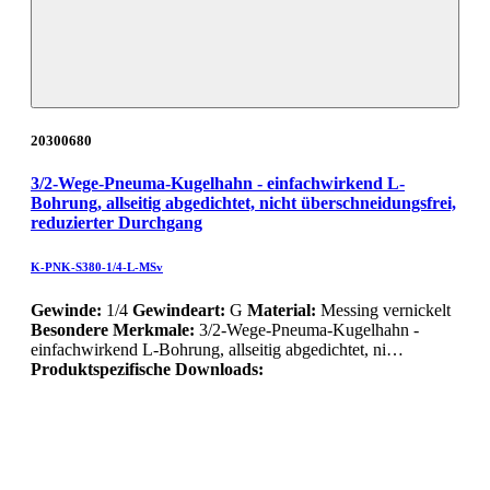
20300680
3/2-Wege-Pneuma-Kugelhahn - einfachwirkend L-
Bohrung, allseitig abgedichtet, nicht überschneidungsfrei,
reduzierter Durchgang
K-PNK-S380-1/4-L-MSv
Gewinde:
1/4
Gewindeart:
G
Material:
Messing vernickelt
Besondere Merkmale:
3/2-Wege-Pneuma-Kugelhahn -
einfachwirkend L-Bohrung, allseitig abgedichtet, ni…
Produktspezifische Downloads: