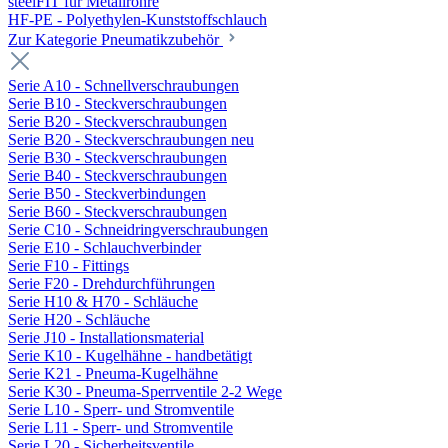
steelFIT für Metallrohre
HF-PE - Polyethylen-Kunststoffschlauch
Zur Kategorie Pneumatikzubehör
Serie A10 - Schnellverschraubungen
Serie B10 - Steckverschraubungen
Serie B20 - Steckverschraubungen
Serie B20 - Steckverschraubungen neu
Serie B30 - Steckverschraubungen
Serie B40 - Steckverschraubungen
Serie B50 - Steckverbindungen
Serie B60 - Steckverschraubungen
Serie C10 - Schneidringverschraubungen
Serie E10 - Schlauchverbinder
Serie F10 - Fittings
Serie F20 - Drehdurchführungen
Serie H10 & H70 - Schläuche
Serie H20 - Schläuche
Serie J10 - Installationsmaterial
Serie K10 - Kugelhähne - handbetätigt
Serie K21 - Pneuma-Kugelhähne
Serie K30 - Pneuma-Sperrventile 2-2 Wege
Serie L10 - Sperr- und Stromventile
Serie L11 - Sperr- und Stromventile
Serie L20 - Sicherheitsventile