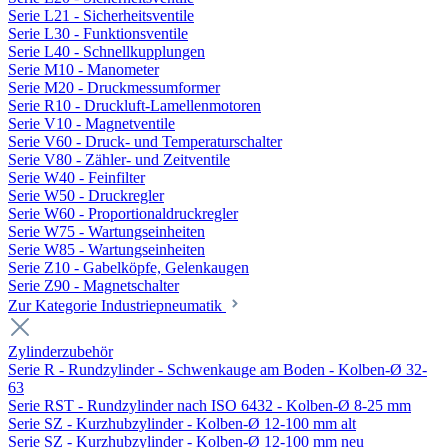
Serie L21 - Sicherheitsventile
Serie L30 - Funktionsventile
Serie L40 - Schnellkupplungen
Serie M10 - Manometer
Serie M20 - Druckmessumformer
Serie R10 - Druckluft-Lamellenmotoren
Serie V10 - Magnetventile
Serie V60 - Druck- und Temperaturschalter
Serie V80 - Zähler- und Zeitventile
Serie W40 - Feinfilter
Serie W50 - Druckregler
Serie W60 - Proportionaldruckregler
Serie W75 - Wartungseinheiten
Serie W85 - Wartungseinheiten
Serie Z10 - Gabelköpfe, Gelenkaugen
Serie Z90 - Magnetschalter
Zur Kategorie Industriepneumatik
Zylinderzubehör
Serie R - Rundzylinder - Schwenkauge am Boden - Kolben-Ø 32-
63
Serie RST - Rundzylinder nach ISO 6432 - Kolben-Ø 8-25 mm
Serie SZ - Kurzhubzylinder - Kolben-Ø 12-100 mm alt
Serie SZ - Kurzhubzylinder - Kolben-Ø 12-100 mm neu