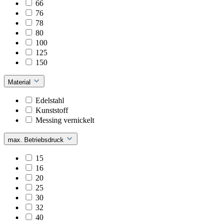
66
76
78
80
100
125
150
Material
Edelstahl
Kunststoff
Messing vernickelt
max. Betriebsdruck
15
16
20
25
30
32
40