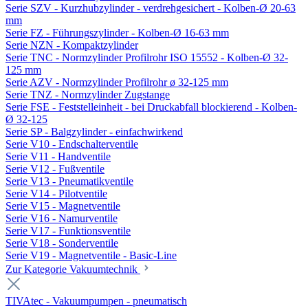
Serie SZV - Kurzhubzylinder - verdrehgesichert - Kolben-Ø 20-63
mm
Serie FZ - Führungszylinder - Kolben-Ø 16-63 mm
Serie NZN - Kompaktzylinder
Serie TNC - Normzylinder Profilrohr ISO 15552 - Kolben-Ø 32-
125 mm
Serie AZV - Normzylinder Profilrohr ø 32-125 mm
Serie TNZ - Normzylinder Zugstange
Serie FSE - Feststelleinheit - bei Druckabfall blockierend - Kolben-
Ø 32-125
Serie SP - Balgzylinder - einfachwirkend
Serie V10 - Endschalterventile
Serie V11 - Handventile
Serie V12 - Fußventile
Serie V13 - Pneumatikventile
Serie V14 - Pilotventile
Serie V15 - Magnetventile
Serie V16 - Namurventile
Serie V17 - Funktionsventile
Serie V18 - Sonderventile
Serie V19 - Magnetventile - Basic-Line
Zur Kategorie Vakuumtechnik
TIVAtec - Vakuumpumpen - pneumatisch