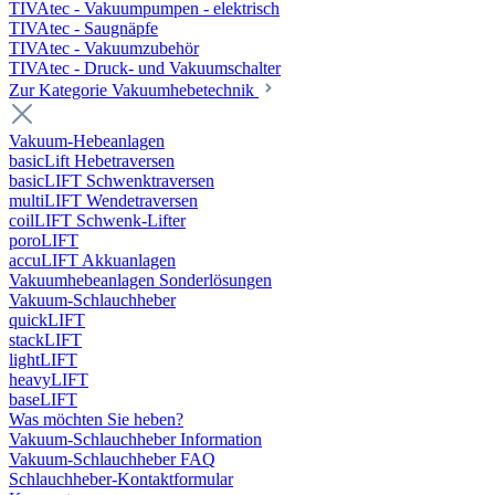
TIVAtec - Vakuumpumpen - elektrisch
TIVAtec - Saugnäpfe
TIVAtec - Vakuumzubehör
TIVAtec - Druck- und Vakuumschalter
Zur Kategorie Vakuumhebetechnik
Vakuum-Hebeanlagen
basicLift Hebetraversen
basicLIFT Schwenktraversen
multiLIFT Wendetraversen
coilLIFT Schwenk-Lifter
poroLIFT
accuLIFT Akkuanlagen
Vakuumhebeanlagen Sonderlösungen
Vakuum-Schlauchheber
quickLIFT
stackLIFT
lightLIFT
heavyLIFT
baseLIFT
Was möchten Sie heben?
Vakuum-Schlauchheber Information
Vakuum-Schlauchheber FAQ
Schlauchheber-Kontaktformular