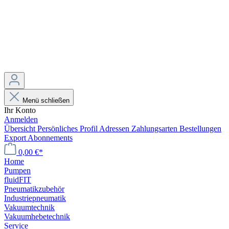
Menü schließen
Ihr Konto
Anmelden
Übersicht
Persönliches Profil
Adressen
Zahlungsarten
Bestellungen
Export
Abonnements
0,00 €*
Home
Pumpen
fluidFIT
Pneumatikzubehör
Industriepneumatik
Vakuumtechnik
Vakuumhebetechnik
Service