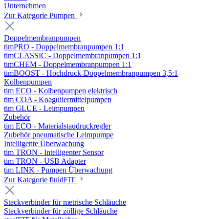
Unternehmen
Zur Kategorie Pumpen
Doppelmembranpumpen
timPRO - Doppelmembranpumpen 1:1
timCLASSIC - Doppelmembranpumpen 1:1
timCHEM - Doppelmembranpumpen 1:1
timBOOST - Hochdruck-Doppelmembranpumpen 3,5:1
Kolbenpumpen
tim ECO - Kolbenpumpen elektrisch
tim COA - Koaguliermittelpumpen
tim GLUE - Leimpumpen
Zubehör
tim ECO - Materialstaudruckregler
Zubehör pneumatische Leimpumpe
Intelligente Überwachung
tim TRON - Intelligenter Sensor
tim TRON - USB Adapter
tim LINK - Pumpen Überwachung
Zur Kategorie fluidFIT
Steckverbinder für metrische Schläuche
Steckverbinder für zöllige Schläuche