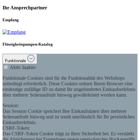
Ihr Ansprechpartner
Empfang
Flüssigkeitspumpen-Katalog
Funktionale
Aktiv
Inaktiv
Funktionale Cookies sind für die Funktionalität des Webshops
unbedingt erforderlich. Diese Cookies ordnen Ihrem Browser eine
eindeutige zufällige ID zu damit Ihr ungehindertes Einkaufserlebnis
über mehrere Seitenaufrufe hinweg gewährleistet werden kann.
Session:
Das Session Cookie speichert Ihre Einkaufsdaten über mehrere
Seitenaufrufe hinweg und ist somit unerlässlich für Ihr persönliches
Einkaufserlebnis.
CSRF-Token:
Das CSRF-Token Cookie trägt zu Ihrer Sicherheit bei. Es verstärkt
die Absicherung bei Formularen gegen unerwünschte Hackangriffe.