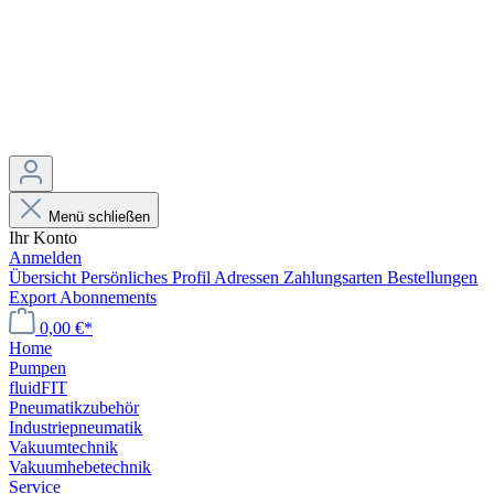
Menü schließen
Ihr Konto
Anmelden
Übersicht
Persönliches Profil
Adressen
Zahlungsarten
Bestellungen
Export
Abonnements
0,00 €*
Home
Pumpen
fluidFIT
Pneumatikzubehör
Industriepneumatik
Vakuumtechnik
Vakuumhebetechnik
Service