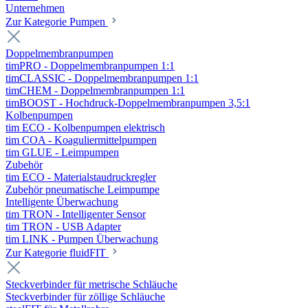
Unternehmen
Zur Kategorie Pumpen
Doppelmembranpumpen
timPRO - Doppelmembranpumpen 1:1
timCLASSIC - Doppelmembranpumpen 1:1
timCHEM - Doppelmembranpumpen 1:1
timBOOST - Hochdruck-Doppelmembranpumpen 3,5:1
Kolbenpumpen
tim ECO - Kolbenpumpen elektrisch
tim COA - Koaguliermittelpumpen
tim GLUE - Leimpumpen
Zubehör
tim ECO - Materialstaudruckregler
Zubehör pneumatische Leimpumpe
Intelligente Überwachung
tim TRON - Intelligenter Sensor
tim TRON - USB Adapter
tim LINK - Pumpen Überwachung
Zur Kategorie fluidFIT
Steckverbinder für metrische Schläuche
Steckverbinder für zöllige Schläuche