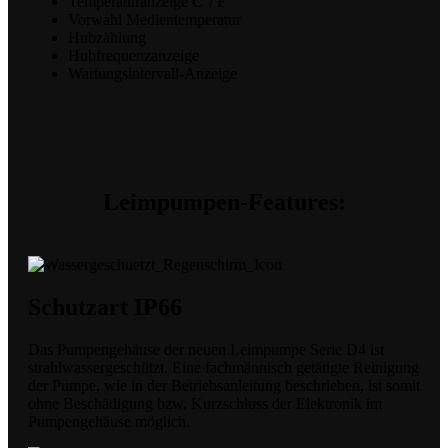
Temperaturanzeige C°/ F
Vorwahl Medientemperatur
Hubzählung
Hubfrequenzanzeige
Wartungsintervall-Anzeige
Leimpumpen-Features:
Schutzart IP66
Das Pumpengehäuse der neuen Leimpumpe Serie D4 ist
strahlwassergeschützt. Eine fachmännisch getätigte Reinigung
der Pumpe, wie in der Betriebsanleitung beschrieben, ist somit
ohne Beschädigung bzw. Kurzschluss der Elektronik im
Pumpengehäuse möglich.