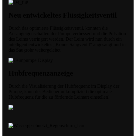
Neu entwickeltes Flüssigkeitsventil
Durch das optimierte Flüssigkeitsventil, konnten die
Ansaugeigenschaften der Pumpe verbessert und die Pulsation
des Leims verringert werden. Der Leim wird nun durch ein
intelligent entwickeltes „Konus Saugventil“ angesaugt und in
das Saugrohr weitergeleitet.
Hubfrequenzanzeige
Durch die Visualisierung der Hubfrequenz im Display der
Pumpe, kann der Bediener unkompliziert die optimale
Hubfrequenz für die zu fördernde Leimart einstellen!