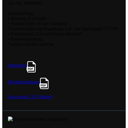
Art.-Nr. 54005600
Lieferumfang:
• Heizung (Edelstahl)
• Schlauchtülle 19 mm Edelstahl
• Luftanschluss mit Kugelhahn 1/4“ und Stecknippel 7,2 NW
• Elektrokabel, 2 m mit Schuko-Stecker*
• Betriebsanleitung
* andere Stecker lieferbar
Datenblatt
Betriebsanleitung
Download CAD Modell