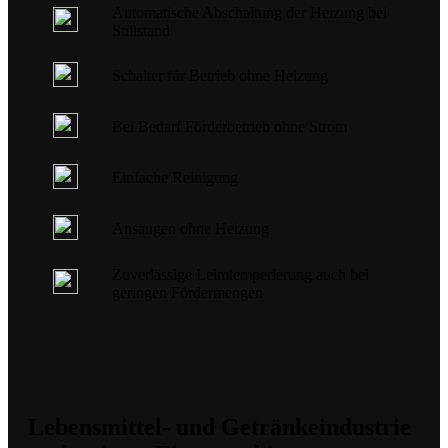
Automatische Abschaltung der Heizung bei
Stillstand
Schalter für Betrieb ohne Heizung
Bei Bedarf Förderbetrieb ohne Strom
Einfache Reinigung
Ansaugen ohne Heizung
Zuverlässige Leimtemperierung auch bei
geringen Fördermengen
Lebensmittel- und Getränkeindustrie