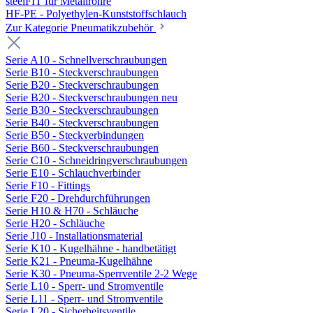
steelFIT für Metallrohre
HF-PE - Polyethylen-Kunststoffschlauch
Zur Kategorie Pneumatikzubehör
Serie A10 - Schnellverschraubungen
Serie B10 - Steckverschraubungen
Serie B20 - Steckverschraubungen
Serie B20 - Steckverschraubungen neu
Serie B30 - Steckverschraubungen
Serie B40 - Steckverschraubungen
Serie B50 - Steckverbindungen
Serie B60 - Steckverschraubungen
Serie C10 - Schneidringverschraubungen
Serie E10 - Schlauchverbinder
Serie F10 - Fittings
Serie F20 - Drehdurchführungen
Serie H10 & H70 - Schläuche
Serie H20 - Schläuche
Serie J10 - Installationsmaterial
Serie K10 - Kugelhähne - handbetätigt
Serie K21 - Pneuma-Kugelhähne
Serie K30 - Pneuma-Sperrventile 2-2 Wege
Serie L10 - Sperr- und Stromventile
Serie L11 - Sperr- und Stromventile
Serie L20 - Sicherheitsventile