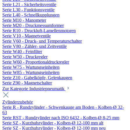
Serie L21 - Sicherheitsventile
Serie L30 - Funktionsventile
Serie L40 - Schnellkupplungen
Serie M10 - Manometer
Serie M20 - Druckmessumformer
Serie R10 - Druckluft-Lamellenmotoren
Serie V10 - Magnetventile
Serie V60 - Druck- und Temperaturschalter
Serie V80 - Zähler- und Zeitventile
Serie W40 - Feinfilter
Serie W50 - Druckregler
Serie W60 - Proportionaldruckregler
Serie W75 - Wartungseinheiten
Serie W85 - Wartungseinheiten
Serie Z10 - Gabelköpfe, Gelenkaugen
Serie Z90 - Magnetschalter
Zur Kategorie Industriepneumatik
Zylinderzubehör
Serie R - Rundzylinder - Schwenkauge am Boden - Kolben-Ø 32-
63
Serie RST - Rundzylinder nach ISO 6432 - Kolben-Ø 8-25 mm
Serie SZ - Kurzhubzylinder - Kolben-Ø 12-100 mm alt
Serie SZ - Kurzhubzylinder - Kolben-Ø 12-100 mm neu