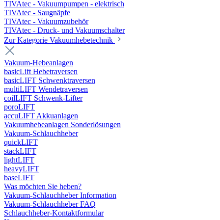
TIVAtec - Vakuumpumpen - elektrisch
TIVAtec - Saugnäpfe
TIVAtec - Vakuumzubehör
TIVAtec - Druck- und Vakuumschalter
Zur Kategorie Vakuumhebetechnik
Vakuum-Hebeanlagen
basicLift Hebetraversen
basicLIFT Schwenktraversen
multiLIFT Wendetraversen
coilLIFT Schwenk-Lifter
poroLIFT
accuLIFT Akkuanlagen
Vakuumhebeanlagen Sonderlösungen
Vakuum-Schlauchheber
quickLIFT
stackLIFT
lightLIFT
heavyLIFT
baseLIFT
Was möchten Sie heben?
Vakuum-Schlauchheber Information
Vakuum-Schlauchheber FAQ
Schlauchheber-Kontaktformular