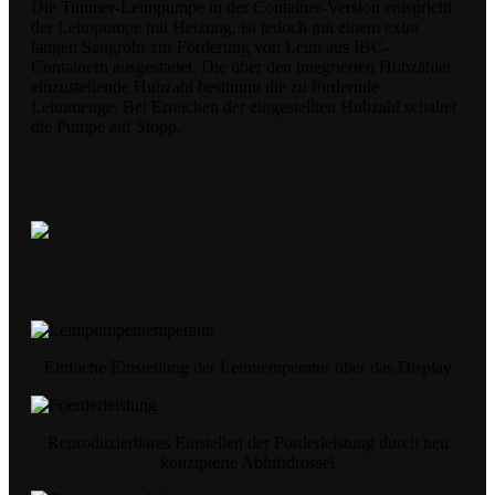
Die Timmer-Leimpumpe in der Container-Version entspricht
der Leimpumpe mit Heizung, ist jedoch mit einem extra
langen Saugrohr zur Förderung von Leim aus IBC-
Containern ausgestattet. Die über den integrierten Hubzähler
einzustellende Hubzahl bestimmt die zu fördernde
Leimmenge. Bei Erreichen der eingestellten Hubzahl schaltet
die Pumpe auf Stopp.
Einfache Einstellung der Leimtemperatur über das Display
Reproduzierbares Einstellen der Förderleistung durch neu
konzipierte Abluftdrossel