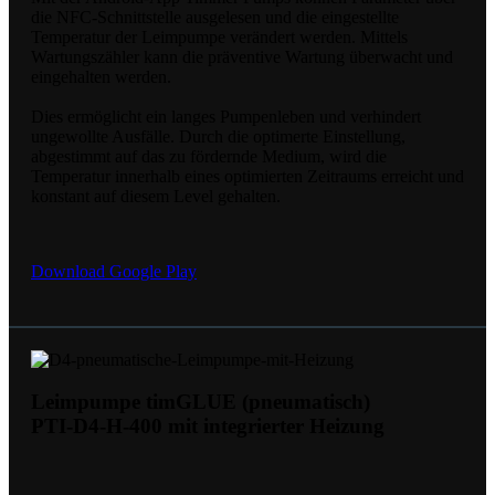
die NFC-Schnittstelle ausgelesen und die eingestellte
Temperatur der Leimpumpe verändert werden. Mittels
Wartungszähler kann die präventive Wartung überwacht und
eingehalten werden.
Dies ermöglicht ein langes Pumpenleben und verhindert
ungewollte Ausfälle. Durch die optimerte Einstellung,
abgestimmt auf das zu fördernde Medium, wird die
Temperatur innerhalb eines optimierten Zeitraums erreicht und
konstant auf diesem Level gehalten.
Download Google Play
Leimpumpe timGLUE (pneumatisch)
PTI-D4-H-400 mit integrierter Heizung