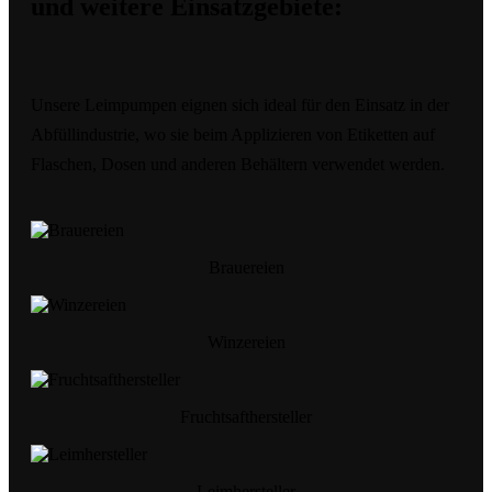
und weitere Einsatzgebiete:
Unsere Leimpumpen eignen sich ideal für den Einsatz in der
Abfüllindustrie, wo sie beim Applizieren von Etiketten auf
Flaschen, Dosen und anderen Behältern verwendet werden.
Brauereien
Winzereien
Fruchtsafthersteller
Leimhersteller