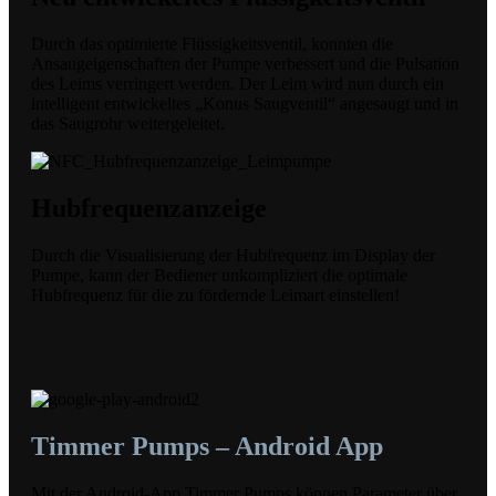
Durch das optimierte Flüssigkeitsventil, konnten die
Ansaugeigenschaften der Pumpe verbessert und die Pulsation
des Leims verringert werden. Der Leim wird nun durch ein
intelligent entwickeltes „Konus Saugventil“ angesaugt und in
das Saugrohr weitergeleitet.
Hubfrequenzanzeige
Durch die Visualisierung der Hubfrequenz im Display der
Pumpe, kann der Bediener unkompliziert die optimale
Hubfrequenz für die zu fördernde Leimart einstellen!
Timmer Pumps – Android App
Mit der Android-App Timmer Pumps können Parameter über