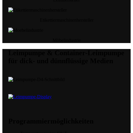
Etikettiermaschinenhersteller
Möbelindustrie
Leimpumpe & Container-Leimpumpe
für dick- und dünnflüssige Medien
Programmiermöglichkeiten