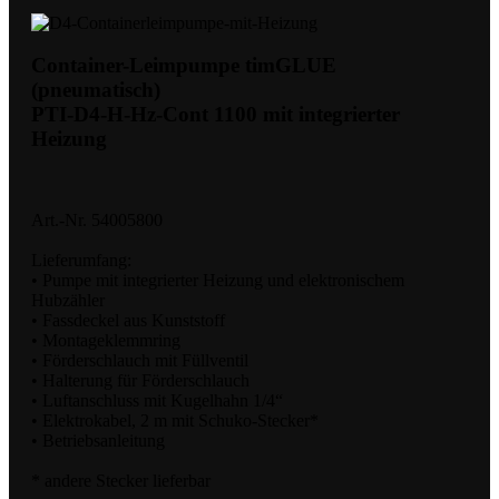
Container-Leimpumpe timGLUE
(pneumatisch)
PTI-D4-H-Hz-Cont 1100 mit integrierter
Heizung
Art.-Nr. 54005800
Lieferumfang:
• Pumpe mit integrierter Heizung und elektronischem
Hubzähler
• Fassdeckel aus Kunststoff
• Montageklemmring
• Förderschlauch mit Füllventil
• Halterung für Förderschlauch
• Luftanschluss mit Kugelhahn 1/4“
• Elektrokabel, 2 m mit Schuko-Stecker*
• Betriebsanleitung
* andere Stecker lieferbar