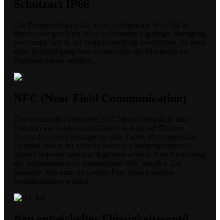
Schutzart IP66
Das Pumpengehäuse der neuen Leimpumpe Serie D4 ist
strahlwassergeschützt. Eine fachmännisch getätigte Reinigung
der Pumpe, wie in der Betriebsanleitung beschrieben, ist somit
ohne Beschädigung bzw. Kurzschluss der Elektronik im
Pumpengehäuse möglich.
NFC (Near Field Communication)
Das serienmäßig integrierte NFC Modul ermöglicht dem
Bediener das Auslesen der Daten via Android (Timmer
Pumps App) über Smartphone oder Tablet. Heiztemperatur,
Hubzahl, sowie der aktuelle Stand des Wartungsintervalls
können jederzeit kabellos abgerufen werden. Eine Einstellung
der Solltemperatur ist ebenfallsüber NFC möglich. Die
benötigte App kann im Google Play Store kostenlos
heruntergeladen werden.
Neu entwickeltes Flüssigkeitsventil