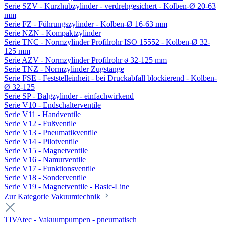
Serie SZV - Kurzhubzylinder - verdrehgesichert - Kolben-Ø 20-63
mm
Serie FZ - Führungszylinder - Kolben-Ø 16-63 mm
Serie NZN - Kompaktzylinder
Serie TNC - Normzylinder Profilrohr ISO 15552 - Kolben-Ø 32-
125 mm
Serie AZV - Normzylinder Profilrohr ø 32-125 mm
Serie TNZ - Normzylinder Zugstange
Serie FSE - Feststelleinheit - bei Druckabfall blockierend - Kolben-
Ø 32-125
Serie SP - Balgzylinder - einfachwirkend
Serie V10 - Endschalterventile
Serie V11 - Handventile
Serie V12 - Fußventile
Serie V13 - Pneumatikventile
Serie V14 - Pilotventile
Serie V15 - Magnetventile
Serie V16 - Namurventile
Serie V17 - Funktionsventile
Serie V18 - Sonderventile
Serie V19 - Magnetventile - Basic-Line
Zur Kategorie Vakuumtechnik
TIVAtec - Vakuumpumpen - pneumatisch