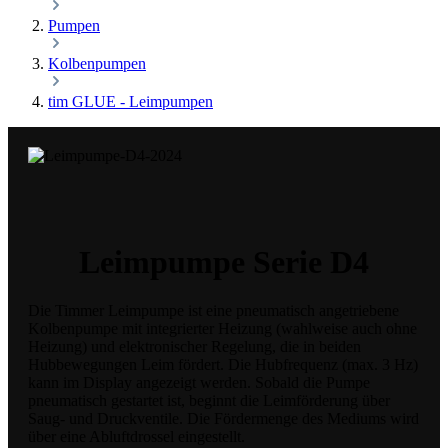
Pumpen
Kolbenpumpen
tim GLUE - Leimpumpen
Leimpumpe Serie D4
Die Timmer Leimpumpe ist eine pneumatisch angetriebene
Kolbenpumpe mit integrierter Heizung (wahlweise auch ohne
Heizung) und elektronischer Regelung, die in beiden
Hubbewegungen Leim fördert. Die Hubfrequenz (max. 3 Hz)
kann im Display angezeigt werden. Sobald die Pumpe
pneumatisch gestartet ist, beginnt die Leimförderung über
Saug- und Druckventile. Die Fördermenge des Mediums wird
über eine Abluftdrossel eingestellt.