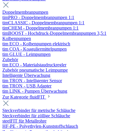
Doppelmembranpumpen
timPRO - Doppelmembranpumpen 1:1
timCLASSIC - Doppelmembranpumpen 1:1
timCHEM - Doppelmembranpumpen 1:1
timBOOST - Hochdruck-Doppelmembranpumpen 3,5:1
Kolbenpumpen
tim ECO - Kolbenpumpen elektrisch
tim COA - Koaguliermittelpumpen
tim GLUE - Leimpumpen
Zubehör
tim ECO - Materialstaudruckregler
Zubehör pneumatische Leimpumpe
Intelligente Überwachung
tim TRON - Intelligenter Sensor
tim TRON - USB Adapter
tim LINK - Pumpen Überwachung
Zur Kategorie fluidFIT
Steckverbinder für metrische Schläuche
Steckverbinder für zöllige Schläuche
steelFIT für Metallrohre
HF-PE - Polyethylen-Kunststoffschlauch