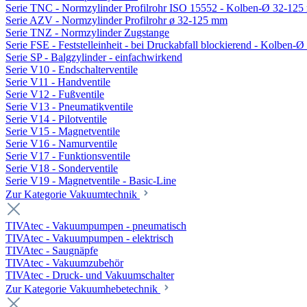
Serie TNC - Normzylinder Profilrohr ISO 15552 - Kolben-Ø 32-12
Serie AZV - Normzylinder Profilrohr ø 32-125 mm
Serie TNZ - Normzylinder Zugstange
Serie FSE - Feststelleinheit - bei Druckabfall blockierend - Kolben-
Serie SP - Balgzylinder - einfachwirkend
Serie V10 - Endschalterventile
Serie V11 - Handventile
Serie V12 - Fußventile
Serie V13 - Pneumatikventile
Serie V14 - Pilotventile
Serie V15 - Magnetventile
Serie V16 - Namurventile
Serie V17 - Funktionsventile
Serie V18 - Sonderventile
Serie V19 - Magnetventile - Basic-Line
Zur Kategorie Vakuumtechnik
TIVAtec - Vakuumpumpen - pneumatisch
TIVAtec - Vakuumpumpen - elektrisch
TIVAtec - Saugnäpfe
TIVAtec - Vakuumzubehör
TIVAtec - Druck- und Vakuumschalter
Zur Kategorie Vakuumhebetechnik