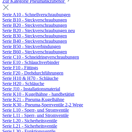
Zur Kategorie Pneumatikzubehör
Serie A10 - Schnellverschraubungen
Serie B10 - Steckverschraubungen
Serie B20 - Steckverschraubungen
Serie B20 - Steckverschraubungen neu
Serie B30 - Steckverschraubungen
Serie B40 - Steckverschraubungen
Serie B50 - Steckverbindungen
Serie B60 - Steckverschraubungen
Serie C10 - Schneidringverschraubungen
Serie E10 - Schlauchverbinder
Serie F10 - Fittings
Serie F20 - Drehdurchführungen
Serie H10 & H70 - Schläuche
Serie H20 - Schläuche
Serie J10 - Installationsmaterial
Serie K10 - Kugelhähne - handbetätigt
Serie K21 - Pneuma-Kugelhähne
Serie K30 - Pneuma-Sperrventile 2-2 Wege
Serie L10 - Sperr- und Stromventile
Serie L11 - Sperr- und Stromventile
Serie L20 - Sicherheitsventile
Serie L21 - Sicherheitsventile
Serie L30 - Funktionsventile