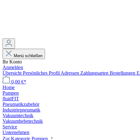
Menü schließen
Ihr Konto
Anmelden
Übersicht
Persönliches Profil
Adressen
Zahlungsarten
Bestellungen
E
0,00 €*
Home
Pumpen
fluidFIT
Pneumatikzubehör
Industriepneumatik
Vakuumtechnik
Vakuumhebetechnik
Service
Unternehmen
Zur Kategorie Pumpen