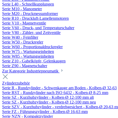
Serie L40 - Schnellkupplungen
Serie M10 - Manometer
Serie M20 - Druckmessumformer
Serie R10 - Druckluft-Lamellenmotoren
Serie V10 - Magnetventile
Serie V60 - Druck- und Temperaturschalter
Serie V80 - Zähler- und Zeitventile
Serie W40 - Feinfilter
Serie W50 - Druckregler
Serie W60 - Proportionaldruckregler
Serie W75 - Wartungseinheiten
Serie W85 - Wartungseinheiten
Serie Z10 - Gabelköpfe, Gelenkaugen
Serie Z90 - Magnetschalter
Zur Kategorie Industriepneumatik
Zylinderzubehör
Serie R - Rundzylinder - Schwenkauge am Boden - Kolben-Ø 32-63
Serie RST - Rundzylinder nach ISO 6432 - Kolben-Ø 8-25 mm
Serie SZ - Kurzhubzylinder - Kolben-Ø 12-100 mm alt
Serie SZ - Kurzhubzylinder - Kolben-Ø 12-100 mm neu
Serie SZV - Kurzhubzylinder - verdrehgesichert - Kolben-Ø 20-63 
Serie FZ - Führungszylinder - Kolben-Ø 16-63 mm
Serie NZN - Kompaktzylinder