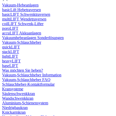
Vakuum-Hebeanlagen
basicLift Hebetraversen
basicLIFT Schwenktraversen
multiLIFT Wendetraversen
coilLIFT Schwenk-Lifter
poroLIFT
accuLIFT Akkuanlagen
Vakuumhebeanlagen Sonderlösungen
Vakuum-Schlauchheber
quickLIFT
stackLIFT
lightLIFT
heavyLIFT
baseLIFT
Was möchten Sie heben?
Vakuum-Schlauchheber Information
Vakuum-Schlauchheber FAQ
Schlauchheber-Kontaktformular
Kransysteme
Säulenschwenkkran
Wandschwenkkran
Aluminium-Schienensystem
Niedrigbaukran
Knickarmkran