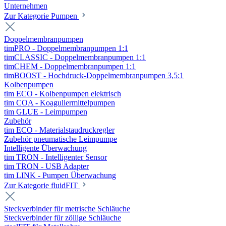
Unternehmen
Zur Kategorie Pumpen
Doppelmembranpumpen
timPRO - Doppelmembranpumpen 1:1
timCLASSIC - Doppelmembranpumpen 1:1
timCHEM - Doppelmembranpumpen 1:1
timBOOST - Hochdruck-Doppelmembranpumpen 3,5:1
Kolbenpumpen
tim ECO - Kolbenpumpen elektrisch
tim COA - Koaguliermittelpumpen
tim GLUE - Leimpumpen
Zubehör
tim ECO - Materialstaudruckregler
Zubehör pneumatische Leimpumpe
Intelligente Überwachung
tim TRON - Intelligenter Sensor
tim TRON - USB Adapter
tim LINK - Pumpen Überwachung
Zur Kategorie fluidFIT
Steckverbinder für metrische Schläuche
Steckverbinder für zöllige Schläuche