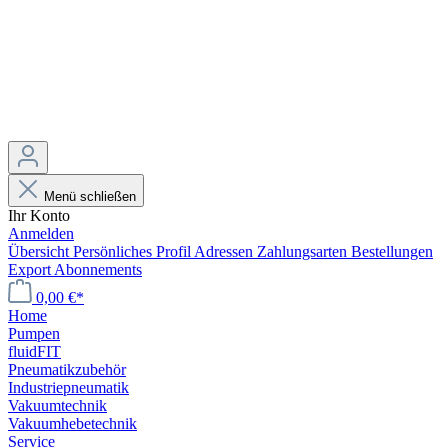
Menü schließen
Ihr Konto
Anmelden
Übersicht
Persönliches Profil
Adressen
Zahlungsarten
Bestellungen
Export
Abonnements
0,00 €*
Home
Pumpen
fluidFIT
Pneumatikzubehör
Industriepneumatik
Vakuumtechnik
Vakuumhebetechnik
Service