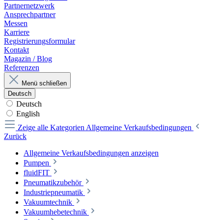
Partnernetzwerk
Ansprechpartner
Messen
Karriere
Registrierungsformular
Kontakt
Magazin / Blog
Referenzen
Menü schließen
Deutsch
Deutsch
English
Zeige alle Kategorien
Allgemeine Verkaufsbedingungen
Zurück
Allgemeine Verkaufsbedingungen anzeigen
Pumpen
fluidFIT
Pneumatikzubehör
Industriepneumatik
Vakuumtechnik
Vakuumhebetechnik