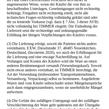
angemessener Weise, wenn der Käufer die von ihm zu
beschaffenden Unterlagen, Genehmigungen nicht rechtzeitig
beibringt, Freigaben nicht rechtzeitig erteilt, nicht alle
technischen Fragen rechtzeitig vollständig geklärt sind oder
die zu leistende Vorkasse (vgl. dazu § 7 Abs. 3 dieser AVB)
nicht vollständig bei TIMMER eingeht. Die Einhaltung der
Lieferzeit setzt die rechtzeitige und ordnungsgemäße
Erfüllung der übrigen Verpflichtungen des Käufers voraus.
(3) Die Lieferung erfolgt, soweit die Parteien nichts anders
vereinbaren, EXW, Dieselstraße 37, 48485 Neuenkirchen,
Deutschland, (Incoterms 2020), wo auch der Erfüllungsort für
die Lieferung und eine etwaige Nacherfüllung ist. Auf
Verlangen und Kosten des Käufers wird die Ware an einen
anderen Bestimmungsort versandt (Versendungskauf). Soweit
nicht etwas anderes vereinbart, ist TIMMER berechtigt, die
Art der Versendung (insbesondere Transportunternehmen,
Versandweg, Verpackung) selbst zu bestimmen. Angelieferte
Waren sind vom Käufer unbeschadet seiner Mängelansprüche
auch dann entgegenzunehmen, wenn sie unerhebliche Mängel
aufweisen.
(4) Die Gefahr des zufälligen Untergangs und der zufälligen
Verschlechterung der Ware geht spätestens mit der Übergabe