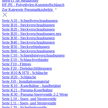
steelFIT für Metallrohre
HF-PE - Polyethylen-Kunststoffschlauch
Zur Kategorie Pneumatikzubehör
Serie A10 - Schnellverschraubungen
Serie B10 - Steckverschraubungen
Serie B20 - Steckverschraubungen
Serie B20 - Steckverschraubungen neu
Serie B30 - Steckverschraubungen
Serie B40 - Steckverschraubungen
Serie B50 - Steckverbindungen
Serie B60 - Steckverschraubungen
Serie C10 - Schneidringverschraubungen
Serie E10 - Schlauchverbinder
Serie F10 - Fittings
Serie F20 - Drehdurchführungen
Serie H10 & H70 - Schläuche
Serie H20 - Schläuche
Serie J10 - Installationsmaterial
Serie K10 - Kugelhähne - handbetätigt
Serie K21 - Pneuma-Kugelhähne
Serie K30 - Pneuma-Sperrventile 2-2 Wege
Serie L10 - Sperr- und Stromventile
Serie L11 - Sperr- und Stromventile
Serie L20 - Sicherheitsventile