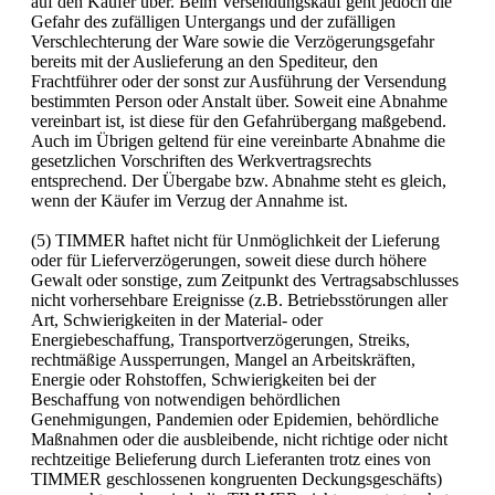
auf den Käufer über. Beim Versendungskauf geht jedoch die
Gefahr des zufälligen Untergangs und der zufälligen
Verschlechterung der Ware sowie die Verzögerungsgefahr
bereits mit der Auslieferung an den Spediteur, den
Frachtführer oder der sonst zur Ausführung der Versendung
bestimmten Person oder Anstalt über. Soweit eine Abnahme
vereinbart ist, ist diese für den Gefahrübergang maßgebend.
Auch im Übrigen geltend für eine vereinbarte Abnahme die
gesetzlichen Vorschriften des Werkvertragsrechts
entsprechend. Der Übergabe bzw. Abnahme steht es gleich,
wenn der Käufer im Verzug der Annahme ist.
(5) TIMMER haftet nicht für Unmöglichkeit der Lieferung
oder für Lieferverzögerungen, soweit diese durch höhere
Gewalt oder sonstige, zum Zeitpunkt des Vertragsabschlusses
nicht vorhersehbare Ereignisse (z.B. Betriebsstörungen aller
Art, Schwierigkeiten in der Material- oder
Energiebeschaffung, Transportverzögerungen, Streiks,
rechtmäßige Aussperrungen, Mangel an Arbeitskräften,
Energie oder Rohstoffen, Schwierigkeiten bei der
Beschaffung von notwendigen behördlichen
Genehmigungen, Pandemien oder Epidemien, behördliche
Maßnahmen oder die ausbleibende, nicht richtige oder nicht
rechtzeitige Belieferung durch Lieferanten trotz eines von
TIMMER geschlossenen kongruenten Deckungsgeschäfts)