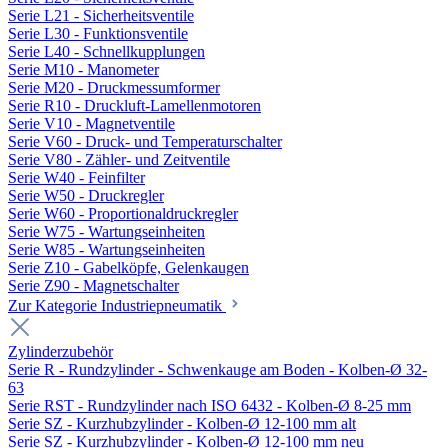
Serie L21 - Sicherheitsventile
Serie L30 - Funktionsventile
Serie L40 - Schnellkupplungen
Serie M10 - Manometer
Serie M20 - Druckmessumformer
Serie R10 - Druckluft-Lamellenmotoren
Serie V10 - Magnetventile
Serie V60 - Druck- und Temperaturschalter
Serie V80 - Zähler- und Zeitventile
Serie W40 - Feinfilter
Serie W50 - Druckregler
Serie W60 - Proportionaldruckregler
Serie W75 - Wartungseinheiten
Serie W85 - Wartungseinheiten
Serie Z10 - Gabelköpfe, Gelenkaugen
Serie Z90 - Magnetschalter
Zur Kategorie Industriepneumatik
Zylinderzubehör
Serie R - Rundzylinder - Schwenkauge am Boden - Kolben-Ø 32-
63
Serie RST - Rundzylinder nach ISO 6432 - Kolben-Ø 8-25 mm
Serie SZ - Kurzhubzylinder - Kolben-Ø 12-100 mm alt
Serie SZ - Kurzhubzylinder - Kolben-Ø 12-100 mm neu