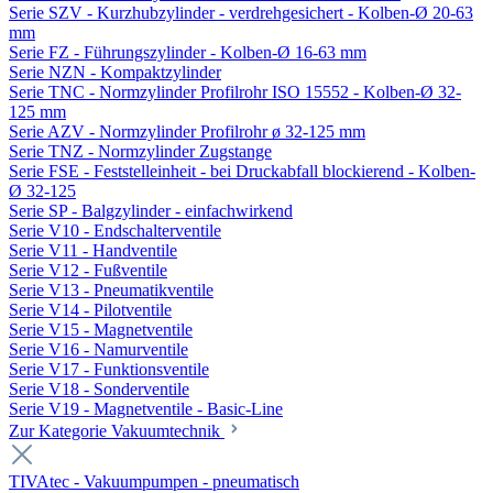
Serie SZV - Kurzhubzylinder - verdrehgesichert - Kolben-Ø 20-63
mm
Serie FZ - Führungszylinder - Kolben-Ø 16-63 mm
Serie NZN - Kompaktzylinder
Serie TNC - Normzylinder Profilrohr ISO 15552 - Kolben-Ø 32-
125 mm
Serie AZV - Normzylinder Profilrohr ø 32-125 mm
Serie TNZ - Normzylinder Zugstange
Serie FSE - Feststelleinheit - bei Druckabfall blockierend - Kolben-
Ø 32-125
Serie SP - Balgzylinder - einfachwirkend
Serie V10 - Endschalterventile
Serie V11 - Handventile
Serie V12 - Fußventile
Serie V13 - Pneumatikventile
Serie V14 - Pilotventile
Serie V15 - Magnetventile
Serie V16 - Namurventile
Serie V17 - Funktionsventile
Serie V18 - Sonderventile
Serie V19 - Magnetventile - Basic-Line
Zur Kategorie Vakuumtechnik
TIVAtec - Vakuumpumpen - pneumatisch