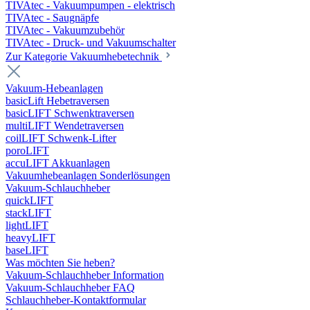
TIVAtec - Vakuumpumpen - elektrisch
TIVAtec - Saugnäpfe
TIVAtec - Vakuumzubehör
TIVAtec - Druck- und Vakuumschalter
Zur Kategorie Vakuumhebetechnik
Vakuum-Hebeanlagen
basicLift Hebetraversen
basicLIFT Schwenktraversen
multiLIFT Wendetraversen
coilLIFT Schwenk-Lifter
poroLIFT
accuLIFT Akkuanlagen
Vakuumhebeanlagen Sonderlösungen
Vakuum-Schlauchheber
quickLIFT
stackLIFT
lightLIFT
heavyLIFT
baseLIFT
Was möchten Sie heben?
Vakuum-Schlauchheber Information
Vakuum-Schlauchheber FAQ
Schlauchheber-Kontaktformular