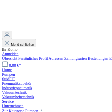
Menü schließen
Ihr Konto
Anmelden
Übersicht
Persönliches Profil
Adressen
Zahlungsarten
Bestellungen
E
0,00 €*
Home
Pumpen
fluidFIT
Pneumatikzubehör
Industriepneumatik
Vakuumtechnik
Vakuumhebetechnik
Service
Unternehmen
Zur Kategorie Pumpen