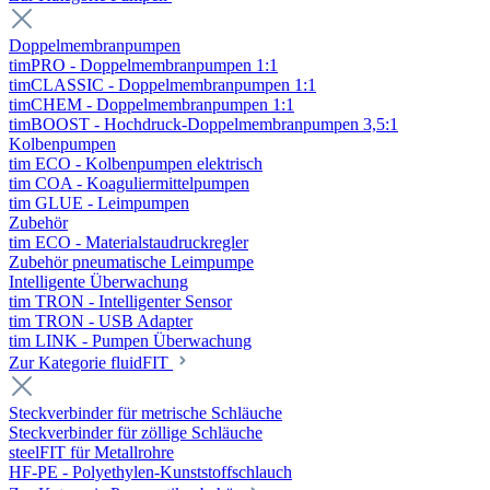
Doppelmembranpumpen
timPRO - Doppelmembranpumpen 1:1
timCLASSIC - Doppelmembranpumpen 1:1
timCHEM - Doppelmembranpumpen 1:1
timBOOST - Hochdruck-Doppelmembranpumpen 3,5:1
Kolbenpumpen
tim ECO - Kolbenpumpen elektrisch
tim COA - Koaguliermittelpumpen
tim GLUE - Leimpumpen
Zubehör
tim ECO - Materialstaudruckregler
Zubehör pneumatische Leimpumpe
Intelligente Überwachung
tim TRON - Intelligenter Sensor
tim TRON - USB Adapter
tim LINK - Pumpen Überwachung
Zur Kategorie fluidFIT
Steckverbinder für metrische Schläuche
Steckverbinder für zöllige Schläuche
steelFIT für Metallrohre
HF-PE - Polyethylen-Kunststoffschlauch