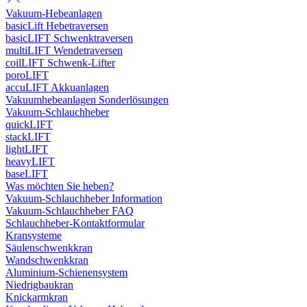
Vakuum-Hebeanlagen
basicLift Hebetraversen
basicLIFT Schwenktraversen
multiLIFT Wendetraversen
coilLIFT Schwenk-Lifter
poroLIFT
accuLIFT Akkuanlagen
Vakuumhebeanlagen Sonderlösungen
Vakuum-Schlauchheber
quickLIFT
stackLIFT
lightLIFT
heavyLIFT
baseLIFT
Was möchten Sie heben?
Vakuum-Schlauchheber Information
Vakuum-Schlauchheber FAQ
Schlauchheber-Kontaktformular
Kransysteme
Säulenschwenkkran
Wandschwenkkran
Aluminium-Schienensystem
Niedrigbaukran
Knickarmkran