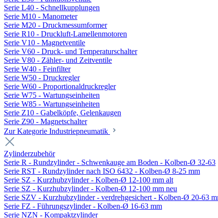
Serie L40 - Schnellkupplungen
Serie M10 - Manometer
Serie M20 - Druckmessumformer
Serie R10 - Druckluft-Lamellenmotoren
Serie V10 - Magnetventile
Serie V60 - Druck- und Temperaturschalter
Serie V80 - Zähler- und Zeitventile
Serie W40 - Feinfilter
Serie W50 - Druckregler
Serie W60 - Proportionaldruckregler
Serie W75 - Wartungseinheiten
Serie W85 - Wartungseinheiten
Serie Z10 - Gabelköpfe, Gelenkaugen
Serie Z90 - Magnetschalter
Zur Kategorie Industriepneumatik
Zylinderzubehör
Serie R - Rundzylinder - Schwenkauge am Boden - Kolben-Ø 32-63
Serie RST - Rundzylinder nach ISO 6432 - Kolben-Ø 8-25 mm
Serie SZ - Kurzhubzylinder - Kolben-Ø 12-100 mm alt
Serie SZ - Kurzhubzylinder - Kolben-Ø 12-100 mm neu
Serie SZV - Kurzhubzylinder - verdrehgesichert - Kolben-Ø 20-63 
Serie FZ - Führungszylinder - Kolben-Ø 16-63 mm
Serie NZN - Kompaktzylinder