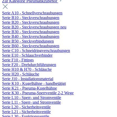
Zur Kategorie Pneumatikzubehör
Serie A10 - Schnellverschraubungen
Serie B10 - Steckverschraubungen
Serie B20 - Steckverschraubungen
Serie B20 - Steckverschraubungen neu
Serie B30 - Steckverschraubungen
Serie B40 - Steckverschraubungen
Serie B50 - Steckverbindungen
Serie B60 - Steckverschraubungen
Serie C10 - Schneidringverschraubungen
Serie E10 - Schlauchverbinder
Serie F10 - Fittings
Serie F20 - Drehdurchführungen
Serie H10 & H70 - Schläuche
Serie H20 - Schläuche
Serie J10 - Installationsmaterial
Serie K10 - Kugelhähne - handbetätigt
Serie K21 - Pneuma-Kugelhähne
Serie K30 - Pneuma-Sperrventile 2-2 Wege
Serie L10 - Sperr- und Stromventile
Serie L11 - Sperr- und Stromventile
Serie L20 - Sicherheitsventile
Serie L21 - Sicherheitsventile
Serie L30 - Funktionsventile