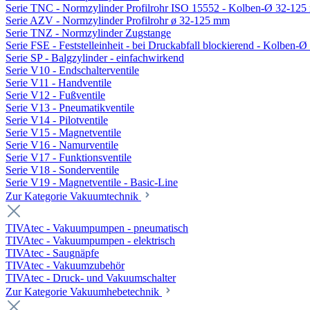
Serie TNC - Normzylinder Profilrohr ISO 15552 - Kolben-Ø 32-12
Serie AZV - Normzylinder Profilrohr ø 32-125 mm
Serie TNZ - Normzylinder Zugstange
Serie FSE - Feststelleinheit - bei Druckabfall blockierend - Kolben-
Serie SP - Balgzylinder - einfachwirkend
Serie V10 - Endschalterventile
Serie V11 - Handventile
Serie V12 - Fußventile
Serie V13 - Pneumatikventile
Serie V14 - Pilotventile
Serie V15 - Magnetventile
Serie V16 - Namurventile
Serie V17 - Funktionsventile
Serie V18 - Sonderventile
Serie V19 - Magnetventile - Basic-Line
Zur Kategorie Vakuumtechnik
TIVAtec - Vakuumpumpen - pneumatisch
TIVAtec - Vakuumpumpen - elektrisch
TIVAtec - Saugnäpfe
TIVAtec - Vakuumzubehör
TIVAtec - Druck- und Vakuumschalter
Zur Kategorie Vakuumhebetechnik