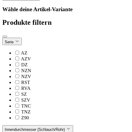
Wähle deine Artikel-Variante
Produkte filtern
Serie
AZ
AZV
DZ
NZN
NZV
RST
RVA
SZ
SZV
TNC
TNZ
Z90
Innendurchmesser (Schlauch/Rohr)