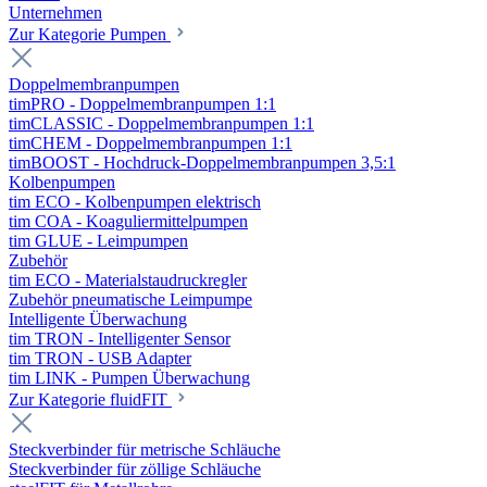
Unternehmen
Zur Kategorie Pumpen
Doppelmembranpumpen
timPRO - Doppelmembranpumpen 1:1
timCLASSIC - Doppelmembranpumpen 1:1
timCHEM - Doppelmembranpumpen 1:1
timBOOST - Hochdruck-Doppelmembranpumpen 3,5:1
Kolbenpumpen
tim ECO - Kolbenpumpen elektrisch
tim COA - Koaguliermittelpumpen
tim GLUE - Leimpumpen
Zubehör
tim ECO - Materialstaudruckregler
Zubehör pneumatische Leimpumpe
Intelligente Überwachung
tim TRON - Intelligenter Sensor
tim TRON - USB Adapter
tim LINK - Pumpen Überwachung
Zur Kategorie fluidFIT
Steckverbinder für metrische Schläuche
Steckverbinder für zöllige Schläuche