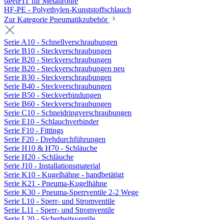
steelFIT für Metallrohre
HF-PE - Polyethylen-Kunststoffschlauch
Zur Kategorie Pneumatikzubehör
Serie A10 - Schnellverschraubungen
Serie B10 - Steckverschraubungen
Serie B20 - Steckverschraubungen
Serie B20 - Steckverschraubungen neu
Serie B30 - Steckverschraubungen
Serie B40 - Steckverschraubungen
Serie B50 - Steckverbindungen
Serie B60 - Steckverschraubungen
Serie C10 - Schneidringverschraubungen
Serie E10 - Schlauchverbinder
Serie F10 - Fittings
Serie F20 - Drehdurchführungen
Serie H10 & H70 - Schläuche
Serie H20 - Schläuche
Serie J10 - Installationsmaterial
Serie K10 - Kugelhähne - handbetätigt
Serie K21 - Pneuma-Kugelhähne
Serie K30 - Pneuma-Sperrventile 2-2 Wege
Serie L10 - Sperr- und Stromventile
Serie L11 - Sperr- und Stromventile
Serie L20 - Sicherheitsventile