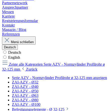
Partnernetzwerk
Ansprechpartner
Messen
Karriere
Registrierungsformular
Kontakt
Magazin / Blog
Referenzen
Menü schließen
Deutsch
Deutsch
English
Zeige alle Kategorien
Serie AZV - Normzylinder Profilrohr ø
32-125 mm
Zurück
Serie AZV - Normzylinder Profilrohr ø 32-125 mm anzeigen
ZAI-AZV - Ø32
ZAI-AZV - Ø40
ZAI-AZV - Ø50
ZAI-AZV - Ø63
ZAI-AZV - Ø80
ZAI-AZV - Ø100
Befestigungselemente - Ø 32-125