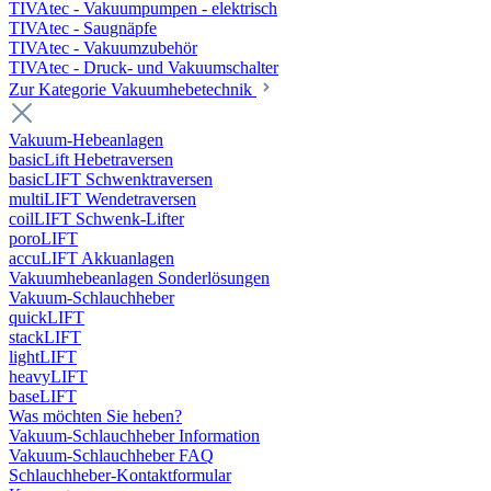
TIVAtec - Vakuumpumpen - elektrisch
TIVAtec - Saugnäpfe
TIVAtec - Vakuumzubehör
TIVAtec - Druck- und Vakuumschalter
Zur Kategorie Vakuumhebetechnik
Vakuum-Hebeanlagen
basicLift Hebetraversen
basicLIFT Schwenktraversen
multiLIFT Wendetraversen
coilLIFT Schwenk-Lifter
poroLIFT
accuLIFT Akkuanlagen
Vakuumhebeanlagen Sonderlösungen
Vakuum-Schlauchheber
quickLIFT
stackLIFT
lightLIFT
heavyLIFT
baseLIFT
Was möchten Sie heben?
Vakuum-Schlauchheber Information
Vakuum-Schlauchheber FAQ
Schlauchheber-Kontaktformular