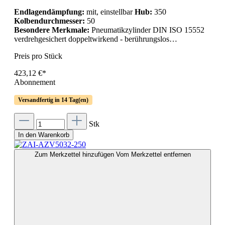
Endlagendämpfung:
mit, einstellbar
Hub:
350
Kolbendurchmesser:
50
Besondere Merkmale:
Pneumatikzylinder DIN ISO 15552
verdrehgesichert doppeltwirkend - berührungslos…
Preis pro Stück
423,12 €*
Abonnement
Versandfertig in 14 Tag(en)
Stk
In den Warenkorb
Zum Merkzettel hinzufügen
Vom Merkzettel entfernen