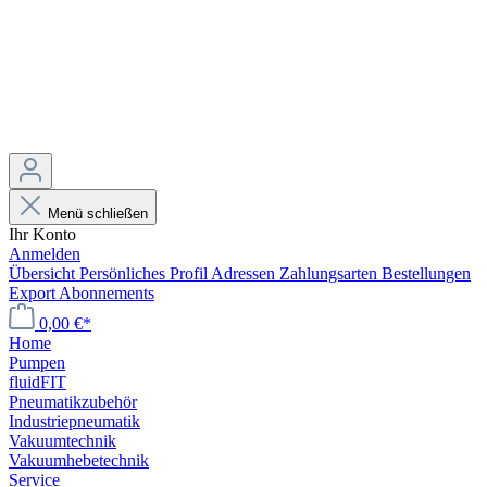
Menü schließen
Ihr Konto
Anmelden
Übersicht
Persönliches Profil
Adressen
Zahlungsarten
Bestellungen
Export
Abonnements
0,00 €*
Home
Pumpen
fluidFIT
Pneumatikzubehör
Industriepneumatik
Vakuumtechnik
Vakuumhebetechnik
Service