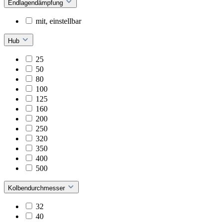
Endlagendämpfung
mit, einstellbar
Hub
25
50
80
100
125
160
200
250
320
350
400
500
Kolbendurchmesser
32
40