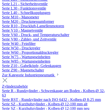
Serie L21 - Sicherheitsventile
Serie L30 - Funktionsventile
Serie L40 - Schnellkupplungen
Serie M10 - Manometer
Serie M20 - Druckmessumformer
Serie R10 - Druckluft-Lamellenmotoren
Serie V10 - Magnetventile
Serie V60 - Druck- und Temperaturschalter
Serie V80 - Zähler- und Zeitventile
Serie W40 - Feinfilter
Serie W50 - Druckregler
Serie W60 - Proportionaldruckregler
Serie W75 - Wartungseinheiten
Serie W85 - Wartungseinheiten
Serie Z10 - Gabelköpfe, Gelenkaugen
Serie Z90 - Magnetschalter
Zur Kategorie Industriepneumatik
Zylinderzubehör
Serie R - Rundzylinder - Schwenkauge am Boden - Kolben-Ø 32-
63
Serie RST - Rundzylinder nach ISO 6432 - Kolben-Ø 8-25 mm
Serie SZ - Kurzhubzylinder - Kolben-Ø 12-100 mm alt
Serie SZ - Kurzhubzylinder - Kolben-Ø 12-100 mm neu