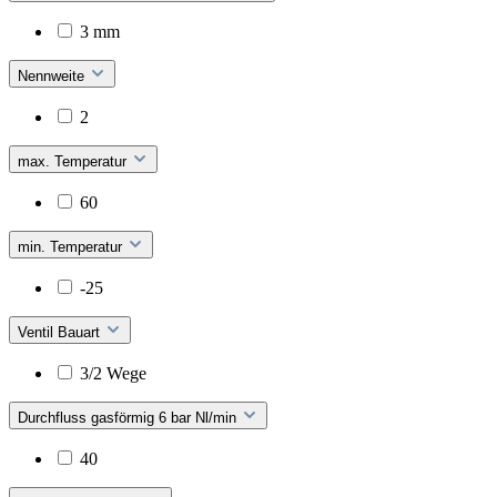
3 mm
Nennweite
2
max. Temperatur
60
min. Temperatur
-25
Ventil Bauart
3/2 Wege
Durchfluss gasförmig 6 bar Nl/min
40