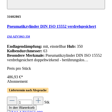
31602865
Pneumatikzylinder DIN ISO 15552 verdrehgesichert
ZAI-AZV5063-350
Endlagendämpfung:
mit, einstellbar
Hub:
350
Kolbendurchmesser:
63
Besondere Merkmale:
Pneumatikzylinder DIN ISO 15552
verdrehgesichert doppeltwirkend - berührungslos…
Preis pro Stück
486,93 €*
Abonnement
Liefertermin nach Absprache
Stk
In den Warenkorb