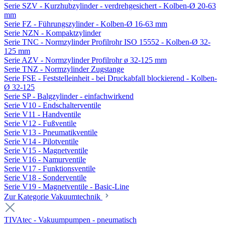
Serie SZV - Kurzhubzylinder - verdrehgesichert - Kolben-Ø 20-63
mm
Serie FZ - Führungszylinder - Kolben-Ø 16-63 mm
Serie NZN - Kompaktzylinder
Serie TNC - Normzylinder Profilrohr ISO 15552 - Kolben-Ø 32-
125 mm
Serie AZV - Normzylinder Profilrohr ø 32-125 mm
Serie TNZ - Normzylinder Zugstange
Serie FSE - Feststelleinheit - bei Druckabfall blockierend - Kolben-
Ø 32-125
Serie SP - Balgzylinder - einfachwirkend
Serie V10 - Endschalterventile
Serie V11 - Handventile
Serie V12 - Fußventile
Serie V13 - Pneumatikventile
Serie V14 - Pilotventile
Serie V15 - Magnetventile
Serie V16 - Namurventile
Serie V17 - Funktionsventile
Serie V18 - Sonderventile
Serie V19 - Magnetventile - Basic-Line
Zur Kategorie Vakuumtechnik
TIVAtec - Vakuumpumpen - pneumatisch