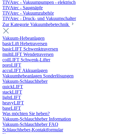
TIVAtec - Vakuumpumpen - elektrisch
TIVAtec - Saugnäpfe
TIVAtec - Vakuumzubehör
TIVAtec - Druck- und Vakuumschalter
Zur Kategorie Vakuumhebetechnik
Vakuum-Hebeanlagen
basicLift Hebetraversen
basicLIFT Schwenktraversen
multiLIFT Wendetraversen
coilLIFT Schwenk-Lifter
poroLIFT
accuLIFT Akkuanlagen
Vakuumhebeanlagen Sonderlösungen
Vakuum-Schlauchheber
quickLIFT
stackLIFT
lightLIFT
heavyLIFT
baseLIFT
Was möchten Sie heben?
Vakuum-Schlauchheber Information
Vakuum-Schlauchheber FAQ
Schlauchheber-Kontaktformular