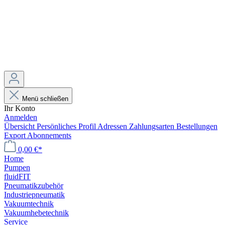
Menü schließen
Ihr Konto
Anmelden
Übersicht
Persönliches Profil
Adressen
Zahlungsarten
Bestellungen
Export
Abonnements
0,00 €*
Home
Pumpen
fluidFIT
Pneumatikzubehör
Industriepneumatik
Vakuumtechnik
Vakuumhebetechnik
Service