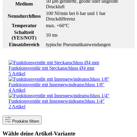
50 µm gefilterte, geölte oder ungeölte
Medium
Druckluft
100 Nl/min bei 6 bar und 1 bar
Nenndurchfluss
Druckdifferenz
Temperatur
max. +60°C
Schaltzeit
10 ms
(YES/NOT)
Einsatzbereich
typische Pneumatikanwendungen
Funktionsventile mit Steckanschluss Ø4 mm
5 Artikel
Funktionsventile mit Innengewindeanschluss 1/8"
4 Artikel
Funktionsventile mit Innengewindeanschluss 1/4"
2 Artikel
Produkte filtern
Wähle deine Artikel-Variante