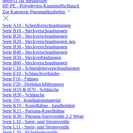
steelFIT für Metallrohre
HF-PE - Polyethylen-Kunststoffschlauch
Zur Kategorie Pneumatikzubehör
Serie A10 - Schnellverschraubungen
Serie B10 - Steckverschraubungen
Serie B20 - Steckverschraubungen
Serie B20 - Steckverschraubungen neu
Serie B30 - Steckverschraubungen
Serie B40 - Steckverschraubungen
Serie B50 - Steckverbindungen
Serie B60 - Steckverschraubungen
Serie C10 - Schneidringverschraubungen
Serie E10 - Schlauchverbinder
Serie F10 - Fittings
Serie F20 - Drehdurchführungen
Serie H10 & H70 - Schläuche
Serie H20 - Schläuche
Serie J10 - Installationsmaterial
Serie K10 - Kugelhähne - handbetätigt
Serie K21 - Pneuma-Kugelhähne
Serie K30 - Pneuma-Sperrventile 2-2 Wege
Serie L10 - Sperr- und Stromventile
Serie L11 - Sperr- und Stromventile
Serie L20 - Sicherheitsventile