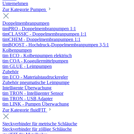
Unternehmen
Zur Kategorie Pumpen
Doppelmembranpumpen
timPRO - Doppelmembranpumpen 1:1
timCLASSIC - Doppelmembranpumpen 1:1
timCHEM - Doppelmembranpumpen 1:1
timBOOST - Hochdruck-Doppelmembranpumpen 3,5:1
Kolbenpumpen
tim ECO - Kolbenpumpen elektrisch
tim COA - Koaguliermittelpumpen
tim GLUE - Leimpumpen
Zubehör
tim ECO - Materialstaudruckregler
Zubehör pneumatische Leimpumpe
Intelligente Überwachung
tim TRON - Intelligenter Sensor
tim TRON - USB Adapter
tim LINK - Pumpen Überwachung
Zur Kategorie fluidFIT
Steckverbinder für metrische Schläuche
Steckverbinder für zöllige Schläuche