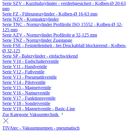
Serie SZV - Kurzhubzylinder - verdrehgesichert - Kolben-Ø 20-63
mm
Serie FZ - Führungszylinder - Kolben-Ø 16-63 mm
Serie NZN - Kompaktzylinder
Serie TNC - Normzylinder Profilrohr ISO 15552 - Kolben-Ø 32-
125 mm
Serie AZV - Normzylinder Profilrohr ø 32-125 mm
Serie TNZ - Normzylinder Zugstange
Serie FSE - Feststelleinheit - bei Druckabfall blockierend - Kolben-
Ø 32-125
Serie SP - Balgzylinder - einfachwirkend
Serie V10 - Endschalterventile
Serie V11 - Handventile
Serie V12 - Fußventile
Serie V13 - Pneumatikventile
Serie V14 - Pilotventile
Serie V15 - Magnetventile
Serie V16 - Namurventile
Serie V17 - Funktionsventile
Serie V18 - Sonderventile
Serie V19 - Magnetventile - Basic-Line
Zur Kategorie Vakuumtechnik
TIVAtec - Vakuumpumpen - pneumatisch