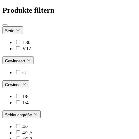
Produkte filtern
Serie
L30
V17
Gewindeart
G
Gewinde
1/8
1/4
Schlauchgröße
4/2
4/2,5
4/2,7