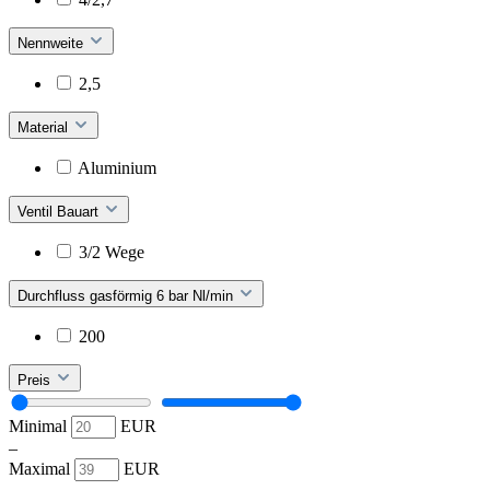
Nennweite
2,5
Material
Aluminium
Ventil Bauart
3/2 Wege
Durchfluss gasförmig 6 bar Nl/min
200
Preis
Minimal
EUR
–
Maximal
EUR