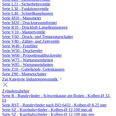
Serie L21 - Sicherheitsventile
Serie L30 - Funktionsventile
Serie L40 - Schnellkupplungen
Serie M10 - Manometer
Serie M20 - Druckmessumformer
Serie R10 - Druckluft-Lamellenmotoren
Serie V10 - Magnetventile
Serie V60 - Druck- und Temperaturschalter
Serie V80 - Zähler- und Zeitventile
Serie W40 - Feinfilter
Serie W50 - Druckregler
Serie W60 - Proportionaldruckregler
Serie W75 - Wartungseinheiten
Serie W85 - Wartungseinheiten
Serie Z10 - Gabelköpfe, Gelenkaugen
Serie Z90 - Magnetschalter
Zur Kategorie Industriepneumatik
Zylinderzubehör
Serie R - Rundzylinder - Schwenkauge am Boden - Kolben-Ø 32-
63
Serie RST - Rundzylinder nach ISO 6432 - Kolben-Ø 8-25 mm
Serie SZ - Kurzhubzylinder - Kolben-Ø 12-100 mm alt
Serie SZ - Kurzhubzylinder - Kolben-Ø 12-100 mm neu