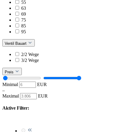
55
63
69
75
85
95
Ventil Bauart
2/2 Wege
3/2 Wege
Preis
Minimal
EUR
–
Maximal
EUR
Aktive Filter: