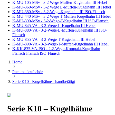
K-MU-105-MSv - 3-2 Wege Muffen-Kugelhahn III Hebel
K-MU-360-MSv - 3-2 Wege L-Muffen-Kugelhahn III Hebel
K-MU-380-MSv - 3-2-Wege-Kugelhahn III ISO-Flansch
K-MU-440-MSv - 3-2 Wege T-Muffen-Kugelhahn III Hebel
K-MU-390-MSv - 3-2-Wege-T-Kugelhahn III ISO-Flansch
K-MU-845-VA - 3-2-Wege-L-Kugelhahn III Hebel
K-MU-880-VA - 3-2-Wege-L-Muffen-Kugelhahn III ISO-
Flansch
K-MU-855-VA - 3-2-Wege-T-Kugelhahn III Hebel
K-MU-890-VA - 3-2-Wege-T-Muffen-Kugelhahn III Hebel
K-KK-835-VA-ISO - 2-2-Wege-Kompakt-Kugelhahn
Flansch-Flansch ISO-Flansch
Home
Pneumatikzubehör
Serie K10 - Kugelhähne - handbetätigt
Serie K10 – Kugelhähne