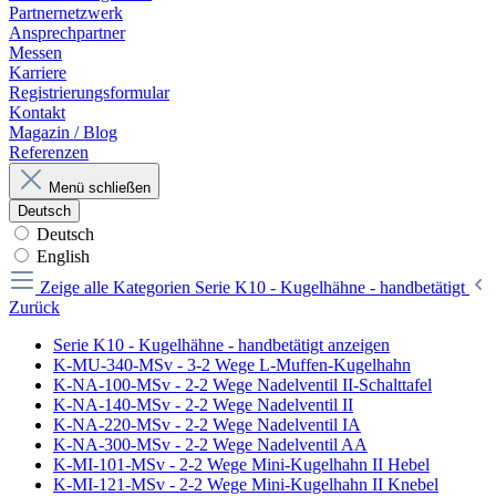
Partnernetzwerk
Ansprechpartner
Messen
Karriere
Registrierungsformular
Kontakt
Magazin / Blog
Referenzen
Menü schließen
Deutsch
Deutsch
English
Zeige alle Kategorien
Serie K10 - Kugelhähne - handbetätigt
Zurück
Serie K10 - Kugelhähne - handbetätigt anzeigen
K-MU-340-MSv - 3-2 Wege L-Muffen-Kugelhahn
K-NA-100-MSv - 2-2 Wege Nadelventil II-Schalttafel
K-NA-140-MSv - 2-2 Wege Nadelventil II
K-NA-220-MSv - 2-2 Wege Nadelventil IA
K-NA-300-MSv - 2-2 Wege Nadelventil AA
K-MI-101-MSv - 2-2 Wege Mini-Kugelhahn II Hebel
K-MI-121-MSv - 2-2 Wege Mini-Kugelhahn II Knebel