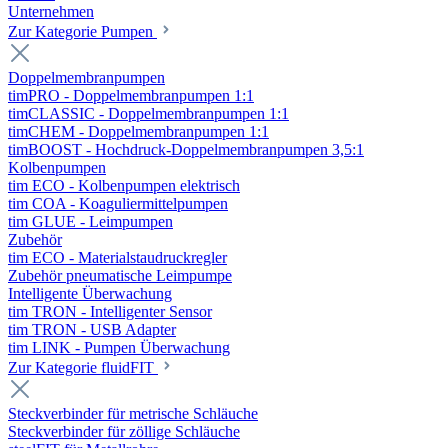
Unternehmen
Zur Kategorie Pumpen
Doppelmembranpumpen
timPRO - Doppelmembranpumpen 1:1
timCLASSIC - Doppelmembranpumpen 1:1
timCHEM - Doppelmembranpumpen 1:1
timBOOST - Hochdruck-Doppelmembranpumpen 3,5:1
Kolbenpumpen
tim ECO - Kolbenpumpen elektrisch
tim COA - Koaguliermittelpumpen
tim GLUE - Leimpumpen
Zubehör
tim ECO - Materialstaudruckregler
Zubehör pneumatische Leimpumpe
Intelligente Überwachung
tim TRON - Intelligenter Sensor
tim TRON - USB Adapter
tim LINK - Pumpen Überwachung
Zur Kategorie fluidFIT
Steckverbinder für metrische Schläuche
Steckverbinder für zöllige Schläuche