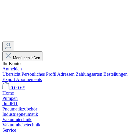
Menü schließen
Ihr Konto
Anmelden
Übersicht
Persönliches Profil
Adressen
Zahlungsarten
Bestellungen
Export
Abonnements
0,00 €*
Home
Pumpen
fluidFIT
Pneumatikzubehör
Industriepneumatik
Vakuumtechnik
Vakuumhebetechnik
Service