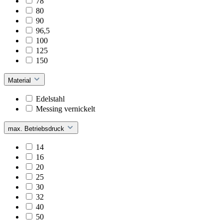
78
80
90
96,5
100
125
150
Material
Edelstahl
Messing vernickelt
max. Betriebsdruck
14
16
20
25
30
32
40
50