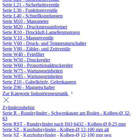
Serie L21 - Sicherheitsventile
Serie L30 - Funktionsventile
Serie L40 - Schnellkupplungen
Serie M10 - Manometer
Serie M20 - Druckmessumformer
Serie R10 - Druckluft-Lamellenmotoren
Serie V10 - Magnetventile
Serie V60 - Druck- und Temperaturschalter
Serie V80 - Zähler- und Zeitventile
Serie W40 - Feinfilter
Serie W50 - Druckregler
Serie W60 - Proportionaldruckregler
Serie W75 - Wartungseinheiten
Serie W85 - Wartungseinheiten
Serie Z10 - Gabelköpfe, Gelenkaugen
Serie Z90 - Magnetschalter
Zur Kategorie Industriepneumatik
Zylinderzubehör
Serie R - Rundzylinder - Schwenkauge am Boden - Kolben-Ø 32-
63
Serie RST - Rundzylinder nach ISO 6432 - Kolben-Ø 8-25 mm
Serie SZ - Kurzhubzylinder - Kolben-Ø 12-100 mm alt
Serie SZ - Kurzhubzylinder - Kolben-Ø 12-100 mm neu