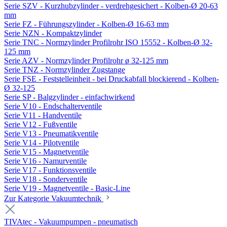
Serie SZV - Kurzhubzylinder - verdrehgesichert - Kolben-Ø 20-63
mm
Serie FZ - Führungszylinder - Kolben-Ø 16-63 mm
Serie NZN - Kompaktzylinder
Serie TNC - Normzylinder Profilrohr ISO 15552 - Kolben-Ø 32-
125 mm
Serie AZV - Normzylinder Profilrohr ø 32-125 mm
Serie TNZ - Normzylinder Zugstange
Serie FSE - Feststelleinheit - bei Druckabfall blockierend - Kolben-
Ø 32-125
Serie SP - Balgzylinder - einfachwirkend
Serie V10 - Endschalterventile
Serie V11 - Handventile
Serie V12 - Fußventile
Serie V13 - Pneumatikventile
Serie V14 - Pilotventile
Serie V15 - Magnetventile
Serie V16 - Namurventile
Serie V17 - Funktionsventile
Serie V18 - Sonderventile
Serie V19 - Magnetventile - Basic-Line
Zur Kategorie Vakuumtechnik
TIVAtec - Vakuumpumpen - pneumatisch