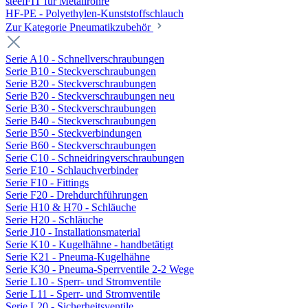
steelFIT für Metallrohre
HF-PE - Polyethylen-Kunststoffschlauch
Zur Kategorie Pneumatikzubehör
Serie A10 - Schnellverschraubungen
Serie B10 - Steckverschraubungen
Serie B20 - Steckverschraubungen
Serie B20 - Steckverschraubungen neu
Serie B30 - Steckverschraubungen
Serie B40 - Steckverschraubungen
Serie B50 - Steckverbindungen
Serie B60 - Steckverschraubungen
Serie C10 - Schneidringverschraubungen
Serie E10 - Schlauchverbinder
Serie F10 - Fittings
Serie F20 - Drehdurchführungen
Serie H10 & H70 - Schläuche
Serie H20 - Schläuche
Serie J10 - Installationsmaterial
Serie K10 - Kugelhähne - handbetätigt
Serie K21 - Pneuma-Kugelhähne
Serie K30 - Pneuma-Sperrventile 2-2 Wege
Serie L10 - Sperr- und Stromventile
Serie L11 - Sperr- und Stromventile
Serie L20 - Sicherheitsventile