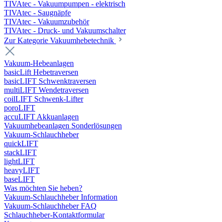
TIVAtec - Vakuumpumpen - elektrisch
TIVAtec - Saugnäpfe
TIVAtec - Vakuumzubehör
TIVAtec - Druck- und Vakuumschalter
Zur Kategorie Vakuumhebetechnik
Vakuum-Hebeanlagen
basicLift Hebetraversen
basicLIFT Schwenktraversen
multiLIFT Wendetraversen
coilLIFT Schwenk-Lifter
poroLIFT
accuLIFT Akkuanlagen
Vakuumhebeanlagen Sonderlösungen
Vakuum-Schlauchheber
quickLIFT
stackLIFT
lightLIFT
heavyLIFT
baseLIFT
Was möchten Sie heben?
Vakuum-Schlauchheber Information
Vakuum-Schlauchheber FAQ
Schlauchheber-Kontaktformular