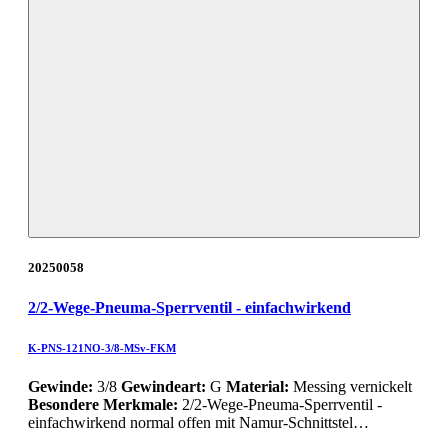
20250058
2/2-Wege-Pneuma-Sperrventil - einfachwirkend
K-PNS-121NO-3/8-MSv-FKM
Gewinde:
3/8
Gewindeart:
G
Material:
Messing vernickelt
Besondere Merkmale:
2/2-Wege-Pneuma-Sperrventil -
einfachwirkend normal offen mit Namur-Schnittstel…