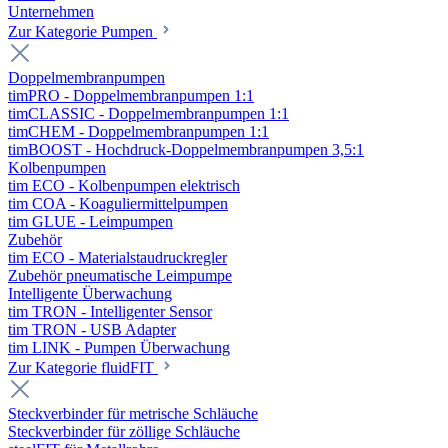
Unternehmen
Zur Kategorie Pumpen
Doppelmembranpumpen
timPRO - Doppelmembranpumpen 1:1
timCLASSIC - Doppelmembranpumpen 1:1
timCHEM - Doppelmembranpumpen 1:1
timBOOST - Hochdruck-Doppelmembranpumpen 3,5:1
Kolbenpumpen
tim ECO - Kolbenpumpen elektrisch
tim COA - Koaguliermittelpumpen
tim GLUE - Leimpumpen
Zubehör
tim ECO - Materialstaudruckregler
Zubehör pneumatische Leimpumpe
Intelligente Überwachung
tim TRON - Intelligenter Sensor
tim TRON - USB Adapter
tim LINK - Pumpen Überwachung
Zur Kategorie fluidFIT
Steckverbinder für metrische Schläuche
Steckverbinder für zöllige Schläuche