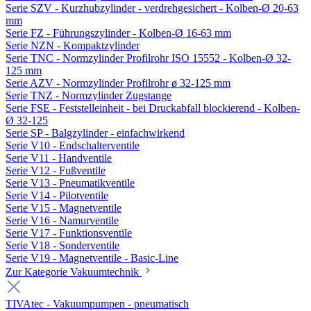
Serie SZV - Kurzhubzylinder - verdrehgesichert - Kolben-Ø 20-63
mm
Serie FZ - Führungszylinder - Kolben-Ø 16-63 mm
Serie NZN - Kompaktzylinder
Serie TNC - Normzylinder Profilrohr ISO 15552 - Kolben-Ø 32-
125 mm
Serie AZV - Normzylinder Profilrohr ø 32-125 mm
Serie TNZ - Normzylinder Zugstange
Serie FSE - Feststelleinheit - bei Druckabfall blockierend - Kolben-
Ø 32-125
Serie SP - Balgzylinder - einfachwirkend
Serie V10 - Endschalterventile
Serie V11 - Handventile
Serie V12 - Fußventile
Serie V13 - Pneumatikventile
Serie V14 - Pilotventile
Serie V15 - Magnetventile
Serie V16 - Namurventile
Serie V17 - Funktionsventile
Serie V18 - Sonderventile
Serie V19 - Magnetventile - Basic-Line
Zur Kategorie Vakuumtechnik
TIVAtec - Vakuumpumpen - pneumatisch