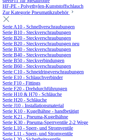
steelFIT für Metallrohre
HF-PE - Polyethylen-Kunststoffschlauch
Zur Kategorie Pneumatikzubehör
Serie A10 - Schnellverschraubungen
Serie B10 - Steckverschraubungen
Serie B20 - Steckverschraubungen
Serie B20 - Steckverschraubungen neu
Serie B30 - Steckverschraubungen
Serie B40 - Steckverschraubungen
Serie B50 - Steckverbindungen
Serie B60 - Steckverschraubungen
Serie C10 - Schneidringverschraubungen
Serie E10 - Schlauchverbinder
Serie F10 - Fittings
Serie F20 - Drehdurchführungen
Serie H10 & H70 - Schläuche
Serie H20 - Schläuche
Serie J10 - Installationsmaterial
Serie K10 - Kugelhähne - handbetätigt
Serie K21 - Pneuma-Kugelhähne
Serie K30 - Pneuma-Sperrventile 2-2 Wege
Serie L10 - Sperr- und Stromventile
Serie L11 - Sperr- und Stromventile
Serie L20 - Sicherheitsventile