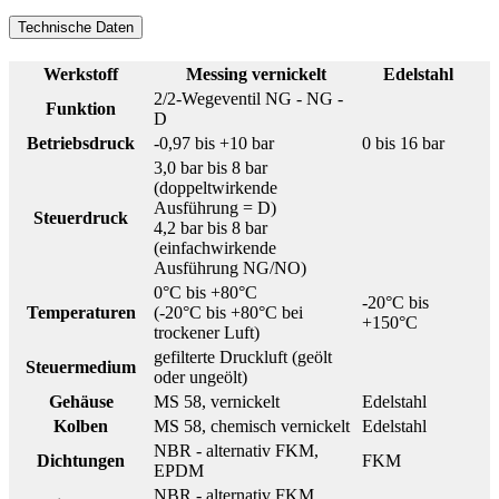
Technische Daten
Werkstoff
Messing vernickelt
Edelstahl
2/2-Wegeventil NG - NG -
Funktion
D
Betriebsdruck
-0,97 bis +10 bar
0 bis 16 bar
3,0 bar bis 8 bar
(doppeltwirkende
Ausführung = D)
Steuerdruck
4,2 bar bis 8 bar
(einfachwirkende
Ausführung NG/NO)
0°C bis +80°C
-20°C bis
Temperaturen
(-20°C bis +80°C bei
+150°C
trockener Luft)
gefilterte Druckluft (geölt
Steuermedium
oder ungeölt)
Gehäuse
MS 58, vernickelt
Edelstahl
Kolben
MS 58, chemisch vernickelt
Edelstahl
NBR - alternativ FKM,
Dichtungen
FKM
EPDM
NBR - alternativ FKM,