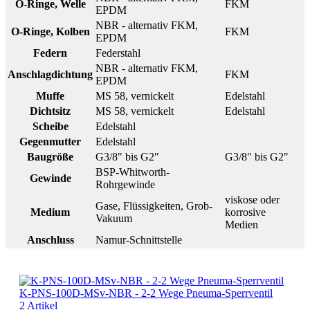
O-Ringe, Welle
FKM
EPDM
NBR - alternativ FKM,
O-Ringe, Kolben
FKM
EPDM
Federn
Federstahl
NBR - alternativ FKM,
Anschlagdichtung
FKM
EPDM
Muffe
MS 58, vernickelt
Edelstahl
Dichtsitz
MS 58, vernickelt
Edelstahl
Scheibe
Edelstahl
Gegenmutter
Edelstahl
Baugröße
G3/8" bis G2"
G3/8" bis G2"
BSP-Whitworth-
Gewinde
Rohrgewinde
viskose oder
Gase, Flüssigkeiten, Grob-
Medium
korrosive
Vakuum
Medien
Anschluss
Namur-Schnittstelle
K-PNS-100D-MSv-NBR - 2-2 Wege Pneuma-Sperrventil
2 Artikel