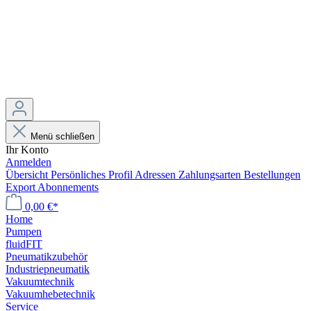
Menü schließen
Ihr Konto
Anmelden
Übersicht
Persönliches Profil
Adressen
Zahlungsarten
Bestellungen
Export
Abonnements
0,00 €*
Home
Pumpen
fluidFIT
Pneumatikzubehör
Industriepneumatik
Vakuumtechnik
Vakuumhebetechnik
Service