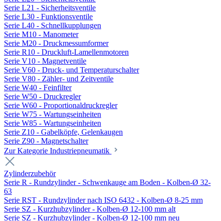
Serie L21 - Sicherheitsventile
Serie L30 - Funktionsventile
Serie L40 - Schnellkupplungen
Serie M10 - Manometer
Serie M20 - Druckmessumformer
Serie R10 - Druckluft-Lamellenmotoren
Serie V10 - Magnetventile
Serie V60 - Druck- und Temperaturschalter
Serie V80 - Zähler- und Zeitventile
Serie W40 - Feinfilter
Serie W50 - Druckregler
Serie W60 - Proportionaldruckregler
Serie W75 - Wartungseinheiten
Serie W85 - Wartungseinheiten
Serie Z10 - Gabelköpfe, Gelenkaugen
Serie Z90 - Magnetschalter
Zur Kategorie Industriepneumatik
Zylinderzubehör
Serie R - Rundzylinder - Schwenkauge am Boden - Kolben-Ø 32-
63
Serie RST - Rundzylinder nach ISO 6432 - Kolben-Ø 8-25 mm
Serie SZ - Kurzhubzylinder - Kolben-Ø 12-100 mm alt
Serie SZ - Kurzhubzylinder - Kolben-Ø 12-100 mm neu