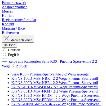
Partnernetzwerk
Ansprechpartner
Messen
Karriere
Registrierungsformular
Kontakt
Magazin / Blog
Referenzen
Menü schließen
Deutsch
Deutsch
English
Zeige alle Kategorien
Serie K30 - Pneuma-Sperrventile 2-2
Wege
Zurück
Serie K30 - Pneuma-Sperrventile 2-2 Wege anzeigen
K-PNS-100D-MSv-NBR - 2-2 Wege Pneuma-Sperrventil
K-PNS-300D-MSv-NBR - 2-2 Wege Pneuma-Sperrventil
K-PNS-101D-MSv-FKM - 2-2 Wege Pneuma-Sperrventil
K-PNS-301D-MSv-FKM - 2-2 Wege Pneuma-Sperrventil
K-PNS-102D-MSv-EPDM - 2-2 Wege Pneuma-Sperrventil
K-PNS-302D-MSv-EPDM - 2-2 Wege Pneuma-Sperrventil
K-PNS-110NG-MSv-NBR - 2-2 Wege Pneuma-Sperrventil