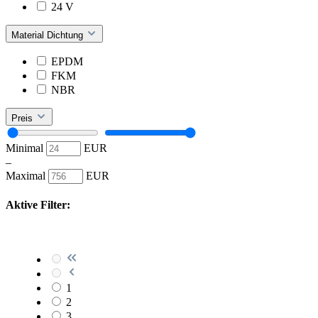
24 V
Material Dichtung
EPDM
FKM
NBR
Preis
Minimal
EUR
–
Maximal
EUR
Aktive Filter:
1
2
3