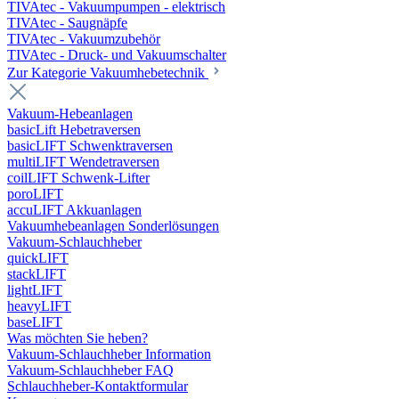
TIVAtec - Vakuumpumpen - elektrisch
TIVAtec - Saugnäpfe
TIVAtec - Vakuumzubehör
TIVAtec - Druck- und Vakuumschalter
Zur Kategorie Vakuumhebetechnik
Vakuum-Hebeanlagen
basicLift Hebetraversen
basicLIFT Schwenktraversen
multiLIFT Wendetraversen
coilLIFT Schwenk-Lifter
poroLIFT
accuLIFT Akkuanlagen
Vakuumhebeanlagen Sonderlösungen
Vakuum-Schlauchheber
quickLIFT
stackLIFT
lightLIFT
heavyLIFT
baseLIFT
Was möchten Sie heben?
Vakuum-Schlauchheber Information
Vakuum-Schlauchheber FAQ
Schlauchheber-Kontaktformular