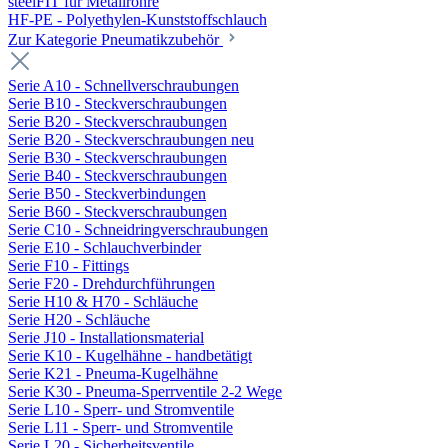
steelFIT für Metallrohre
HF-PE - Polyethylen-Kunststoffschlauch
Zur Kategorie Pneumatikzubehör
Serie A10 - Schnellverschraubungen
Serie B10 - Steckverschraubungen
Serie B20 - Steckverschraubungen
Serie B20 - Steckverschraubungen neu
Serie B30 - Steckverschraubungen
Serie B40 - Steckverschraubungen
Serie B50 - Steckverbindungen
Serie B60 - Steckverschraubungen
Serie C10 - Schneidringverschraubungen
Serie E10 - Schlauchverbinder
Serie F10 - Fittings
Serie F20 - Drehdurchführungen
Serie H10 & H70 - Schläuche
Serie H20 - Schläuche
Serie J10 - Installationsmaterial
Serie K10 - Kugelhähne - handbetätigt
Serie K21 - Pneuma-Kugelhähne
Serie K30 - Pneuma-Sperrventile 2-2 Wege
Serie L10 - Sperr- und Stromventile
Serie L11 - Sperr- und Stromventile
Serie L20 - Sicherheitsventile