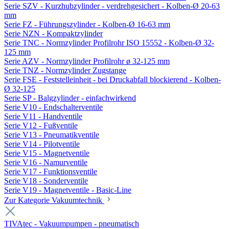
Serie SZV - Kurzhubzylinder - verdrehgesichert - Kolben-Ø 20-63
mm
Serie FZ - Führungszylinder - Kolben-Ø 16-63 mm
Serie NZN - Kompaktzylinder
Serie TNC - Normzylinder Profilrohr ISO 15552 - Kolben-Ø 32-
125 mm
Serie AZV - Normzylinder Profilrohr ø 32-125 mm
Serie TNZ - Normzylinder Zugstange
Serie FSE - Feststelleinheit - bei Druckabfall blockierend - Kolben-
Ø 32-125
Serie SP - Balgzylinder - einfachwirkend
Serie V10 - Endschalterventile
Serie V11 - Handventile
Serie V12 - Fußventile
Serie V13 - Pneumatikventile
Serie V14 - Pilotventile
Serie V15 - Magnetventile
Serie V16 - Namurventile
Serie V17 - Funktionsventile
Serie V18 - Sonderventile
Serie V19 - Magnetventile - Basic-Line
Zur Kategorie Vakuumtechnik
TIVAtec - Vakuumpumpen - pneumatisch