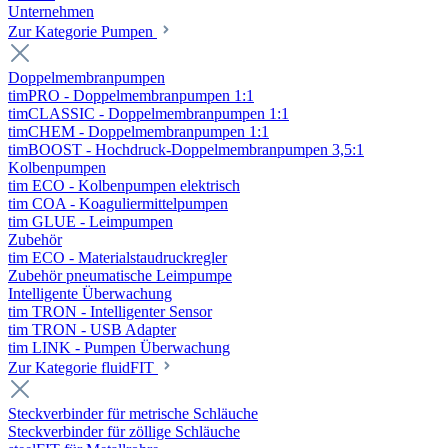
Unternehmen
Zur Kategorie Pumpen
Doppelmembranpumpen
timPRO - Doppelmembranpumpen 1:1
timCLASSIC - Doppelmembranpumpen 1:1
timCHEM - Doppelmembranpumpen 1:1
timBOOST - Hochdruck-Doppelmembranpumpen 3,5:1
Kolbenpumpen
tim ECO - Kolbenpumpen elektrisch
tim COA - Koaguliermittelpumpen
tim GLUE - Leimpumpen
Zubehör
tim ECO - Materialstaudruckregler
Zubehör pneumatische Leimpumpe
Intelligente Überwachung
tim TRON - Intelligenter Sensor
tim TRON - USB Adapter
tim LINK - Pumpen Überwachung
Zur Kategorie fluidFIT
Steckverbinder für metrische Schläuche
Steckverbinder für zöllige Schläuche