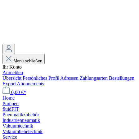
Menü schließen
Ihr Konto
Anmelden
Übersicht
Persönliches Profil
Adressen
Zahlungsarten
Bestellungen
Export
Abonnements
0,00 €*
Home
Pumpen
fluidFIT
Pneumatikzubehör
Industriepneumatik
Vakuumtechnik
Vakuumhebetechnik
Service