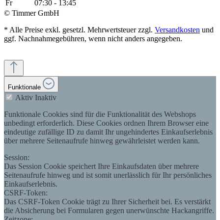
Fr
07:30 - 13:45
© Timmer GmbH
* Alle Preise exkl. gesetzl. Mehrwertsteuer zzgl.
Versandkosten
und
ggf. Nachnahmegebühren, wenn nicht anders angegeben.
Funktionale
Aktiv
Inaktiv
Funktionale Cookies sind für die Funktionalität des Webshops
unbedingt erforderlich. Diese Cookies ordnen Ihrem Browser eine
eindeutige zufällige ID zu damit Ihr ungehindertes Einkaufserlebnis
über mehrere Seitenaufrufe hinweg gewährleistet werden kann.
Session:
Das Session Cookie speichert Ihre Einkaufsdaten über mehrere
Seitenaufrufe hinweg und ist somit unerlässlich für Ihr persönliches
Einkaufserlebnis.
CSRF-Token:
Das CSRF-Token Cookie trägt zu Ihrer Sicherheit bei. Es verstärkt
die Absicherung bei Formularen gegen unerwünschte Hackangriffe.
Zeitzone: