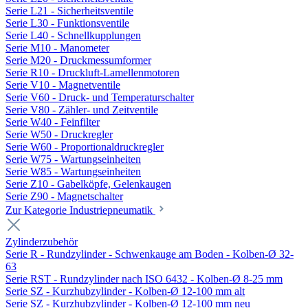
Serie L21 - Sicherheitsventile
Serie L30 - Funktionsventile
Serie L40 - Schnellkupplungen
Serie M10 - Manometer
Serie M20 - Druckmessumformer
Serie R10 - Druckluft-Lamellenmotoren
Serie V10 - Magnetventile
Serie V60 - Druck- und Temperaturschalter
Serie V80 - Zähler- und Zeitventile
Serie W40 - Feinfilter
Serie W50 - Druckregler
Serie W60 - Proportionaldruckregler
Serie W75 - Wartungseinheiten
Serie W85 - Wartungseinheiten
Serie Z10 - Gabelköpfe, Gelenkaugen
Serie Z90 - Magnetschalter
Zur Kategorie Industriepneumatik
Zylinderzubehör
Serie R - Rundzylinder - Schwenkauge am Boden - Kolben-Ø 32-
63
Serie RST - Rundzylinder nach ISO 6432 - Kolben-Ø 8-25 mm
Serie SZ - Kurzhubzylinder - Kolben-Ø 12-100 mm alt
Serie SZ - Kurzhubzylinder - Kolben-Ø 12-100 mm neu