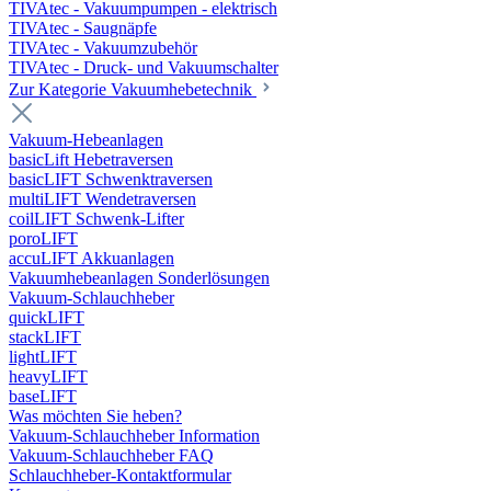
TIVAtec - Vakuumpumpen - elektrisch
TIVAtec - Saugnäpfe
TIVAtec - Vakuumzubehör
TIVAtec - Druck- und Vakuumschalter
Zur Kategorie Vakuumhebetechnik
Vakuum-Hebeanlagen
basicLift Hebetraversen
basicLIFT Schwenktraversen
multiLIFT Wendetraversen
coilLIFT Schwenk-Lifter
poroLIFT
accuLIFT Akkuanlagen
Vakuumhebeanlagen Sonderlösungen
Vakuum-Schlauchheber
quickLIFT
stackLIFT
lightLIFT
heavyLIFT
baseLIFT
Was möchten Sie heben?
Vakuum-Schlauchheber Information
Vakuum-Schlauchheber FAQ
Schlauchheber-Kontaktformular