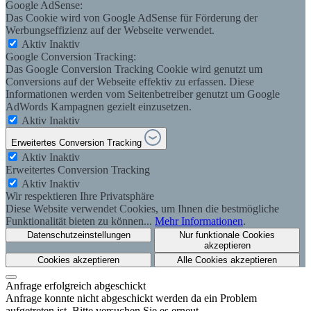
Google AdSense:
Das Cookie wird von Google AdSense für Förderung der
Werbungseffizienz auf der Webseite verwendet.
Aktiv
Inaktiv
Google Conversion Tracking:
Das Google Conversion Tracking Cookie wird genutzt um
Conversions auf der Webseite effektiv zu erfassen. Diese
Informationen werden vom Seitenbetreiber genutzt um Google
AdWords Kampagnen gezielt einzusetzen.
Aktiv
Inaktiv
Erweitertes Conversion Tracking
Aktiv
Inaktiv
Erweitertes Conversion Tracking
Aktiv
Inaktiv
Wir respektieren Ihre Privatsphäre
Diese Website verwendet Cookies, um Ihnen die bestmögliche
Funktionalität bieten zu können...
Mehr Informationen
.
Datenschutzeinstellungen
Nur funktionale Cookies
akzeptieren
Cookies akzeptieren
Alle Cookies akzeptieren
Anfrage erfolgreich abgeschickt
Anfrage konnte nicht abgeschickt werden da ein Problem
aufgetreten ist. Bitte versuchen Sie es erneut.