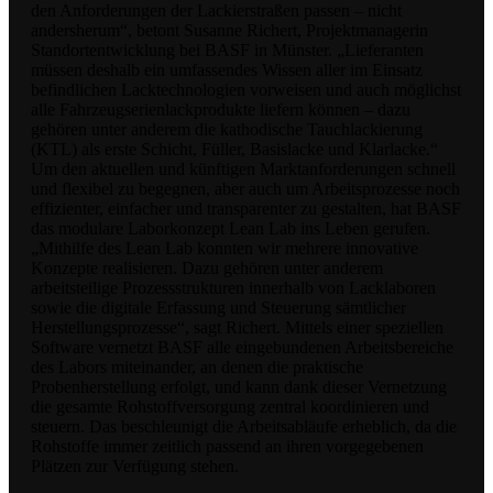
den Anforderungen der Lackierstraßen passen – nicht
andersherum“, betont Susanne Richert, Projektmanagerin
Standortentwicklung bei BASF in Münster. „Lieferanten
müssen deshalb ein umfassendes Wissen aller im Einsatz
befindlichen Lacktechnologien vorweisen und auch möglichst
alle Fahrzeugserienlackprodukte liefern können – dazu
gehören unter anderem die kathodische Tauchlackierung
(KTL) als erste Schicht, Füller, Basislacke und Klarlacke.“
Um den aktuellen und künftigen Marktanforderungen schnell
und flexibel zu begegnen, aber auch um Arbeitsprozesse noch
effizienter, einfacher und transparenter zu gestalten, hat BASF
das modulare Laborkonzept Lean Lab ins Leben gerufen.
„Mithilfe des Lean Lab konnten wir mehrere innovative
Konzepte realisieren. Dazu gehören unter anderem
arbeitsteilige Prozessstrukturen innerhalb von Lacklaboren
sowie die digitale Erfassung und Steuerung sämtlicher
Herstellungsprozesse“, sagt Richert. Mittels einer speziellen
Software vernetzt BASF alle eingebundenen Arbeitsbereiche
des Labors miteinander, an denen die praktische
Probenherstellung erfolgt, und kann dank dieser Vernetzung
die gesamte Rohstoffversorgung zentral koordinieren und
steuern. Das beschleunigt die Arbeitsabläufe erheblich, da die
Rohstoffe immer zeitlich passend an ihren vorgegebenen
Plätzen zur Verfügung stehen.