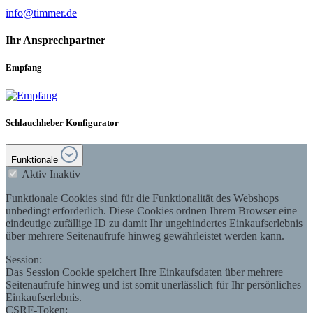
info@timmer.de
Ihr Ansprechpartner
Empfang
Schlauchheber Konfigurator
Funktionale
Aktiv
Inaktiv
Funktionale Cookies sind für die Funktionalität des Webshops
unbedingt erforderlich. Diese Cookies ordnen Ihrem Browser eine
eindeutige zufällige ID zu damit Ihr ungehindertes Einkaufserlebnis
über mehrere Seitenaufrufe hinweg gewährleistet werden kann.
Session:
Das Session Cookie speichert Ihre Einkaufsdaten über mehrere
Seitenaufrufe hinweg und ist somit unerlässlich für Ihr persönliches
Einkaufserlebnis.
CSRF-Token: