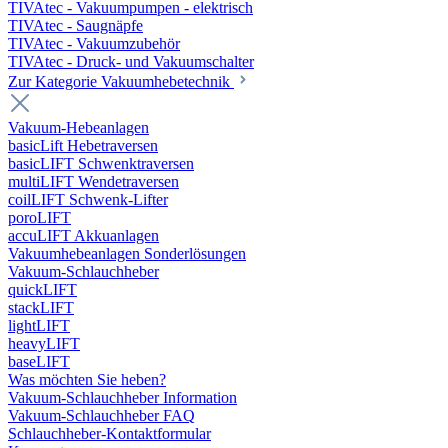
TIVAtec - Vakuumpumpen - elektrisch
TIVAtec - Saugnäpfe
TIVAtec - Vakuumzubehör
TIVAtec - Druck- und Vakuumschalter
Zur Kategorie Vakuumhebetechnik
Vakuum-Hebeanlagen
basicLift Hebetraversen
basicLIFT Schwenktraversen
multiLIFT Wendetraversen
coilLIFT Schwenk-Lifter
poroLIFT
accuLIFT Akkuanlagen
Vakuumhebeanlagen Sonderlösungen
Vakuum-Schlauchheber
quickLIFT
stackLIFT
lightLIFT
heavyLIFT
baseLIFT
Was möchten Sie heben?
Vakuum-Schlauchheber Information
Vakuum-Schlauchheber FAQ
Schlauchheber-Kontaktformular