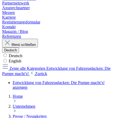
Partnernetzwerk
Ansprechpartner
Messen
Karriere
Registrierungsformular
Kontakt
Magazin / Blog
Referenzen
Menü schließen
Deutsch
Deutsch
English
Zeige alle Kategorien
Entwicklung von Fahrzeuglacken: Die
Pumpe macht’s!
Zurück
Entwicklung von Fahrzeuglacken: Die Pumpe macht’s!
anzeigen
Home
Unternehmen
Presse / Neuigkeiten