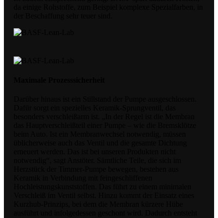
da einige Rohstoffe, zum Beispiel komplexe Spezialfarben, in
der Beschaffung sehr teuer sind.
Maximale Prozesssicherheit
Darüber hinaus ist ein Stillstand der Pumpe ausgeschlossen.
Dafür sorgt ein spezielles Keramik-Sprungventil, das
besonders verschleißarm ist. „In der Regel ist die Membran
das Hauptverschleißteil einer Pumpe – wie die Bremsklötze
beim Auto. Ist ein Membranwechsel notwendig, müssen
üblicherweise auch das Ventil und die gesamte Dichtung
erneuert werden. Das ist bei unseren Produkten nicht
notwendig“, sagt Anstöter. Sämtliche Teile, die sich im
Herzstück der Timmer-Pumpe bewegen, bestehen aus
Keramik in Verbindung mit feingeschliffenen
Hochleistungskunststoffen. Das führt zu einem minimalen
Verschleiß im Ventil selbst. Hinzu kommt der Einsatz eines
Kurzhub-Prinzips, bei dem die Membran kürzere Hübe
ausführt und infolgedessen geschont wird. Dadurch entsteht