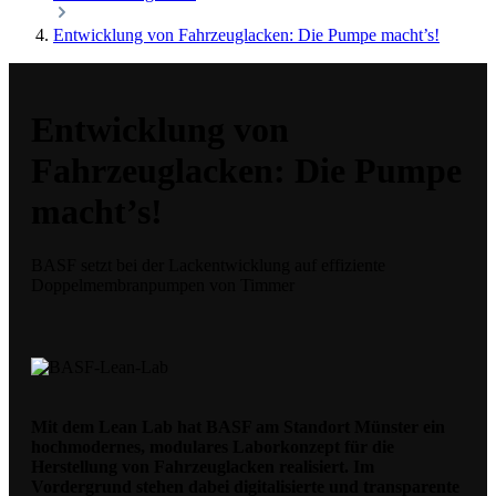
Entwicklung von Fahrzeuglacken: Die Pumpe macht’s!
Entwicklung von
Fahrzeuglacken: Die Pumpe
macht’s!
BASF setzt bei der Lackentwicklung auf effiziente
Doppelmembranpumpen von Timmer
Mit dem Lean Lab hat BASF am Standort Münster ein
hochmodernes, modulares Laborkonzept für die
Herstellung von Fahrzeuglacken realisiert. Im
Vordergrund stehen dabei digitalisierte und transparente