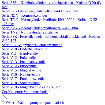
Serie SZV - Kurzhubzylinder - verdrehgesichert - Kolben-Ø 20-63
mm
Serie FZ - Führungszylinder - Kolben-Ø 16-63 mm
Serie NZN - Kompaktzylinder
Serie TNC - Normzylinder Profilrohr ISO 15552 - Kolben-Ø 32-
125 mm
Serie AZV - Normzylinder Profilrohr ø 32-125 mm
Serie TNZ - Normzylinder Zugstange
Serie FSE - Feststelleinheit - bei Druckabfall blockierend - Kolben-
Ø 32-125
Serie SP - Balgzylinder - einfachwirkend
Serie V10 - Endschalterventile
Serie V11 - Handventile
Serie V12 - Fußventile
Serie V13 - Pneumatikventile
Serie V14 - Pilotventile
Serie V15 - Magnetventile
Serie V16 - Namurventile
Serie V17 - Funktionsventile
Serie V18 - Sonderventile
Serie V19 - Magnetventile - Basic-Line
Zur Kategorie Vakuumtechnik
TIVAtec - Vakuumpumpen - pneumatisch