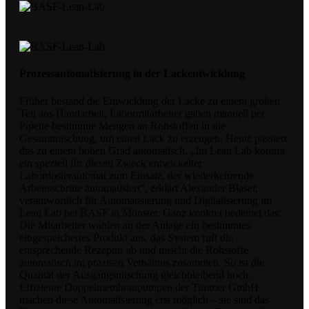
Prozessautomatisierung in der Lackentwicklung
Früher bestand die Entwicklung der Lacke zu einem großen
Teil aus Handarbeit. Labormitarbeiter gaben manuell per
Pipette bestimmte Mengen an Rohstoffen in die
Gesamtmischung, um einen Lack zu erzeugen. Heute passiert
das zu einem hohen Grad automatisch. „Im Lean Lab kommt
ein speziell für diesen Zweck entwickelter
Labordosierautomat zum Einsatz, der wiederkehrende
Arbeitsschritte automatisiert“, erklärt Alexander Blaser,
verantwortlich für Automatisierung und Digitalisierung im
Lean Lab bei BASF in Münster. Ganz konkret bedeutet das:
Die Mitarbeiter wählen an der Anlage ein bestimmtes
eingespeichertes Produkt aus, das System ruft die
entsprechende Rezeptur ab und mischt die Rohstoffe
automatisch im präzisen Verhältnis zusammen. So ist die
Qualität der Ausgangsmischung gleichbleibend hoch.
Effiziente Doppelmembranpumpen der Timmer GmbH
machen diese Automatisierung erst möglich – sie sind das