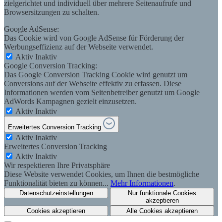
zielgerichtet und individuell über mehrere Seitenaufrufe und
Browsersitzungen zu schalten.
Google AdSense:
Das Cookie wird von Google AdSense für Förderung der
Werbungseffizienz auf der Webseite verwendet.
Aktiv
Inaktiv
Google Conversion Tracking:
Das Google Conversion Tracking Cookie wird genutzt um
Conversions auf der Webseite effektiv zu erfassen. Diese
Informationen werden vom Seitenbetreiber genutzt um Google
AdWords Kampagnen gezielt einzusetzen.
Aktiv
Inaktiv
Erweitertes Conversion Tracking
Aktiv
Inaktiv
Erweitertes Conversion Tracking
Aktiv
Inaktiv
Wir respektieren Ihre Privatsphäre
Diese Website verwendet Cookies, um Ihnen die bestmögliche
Funktionalität bieten zu können...
Mehr Informationen
.
Datenschutzeinstellungen
Nur funktionale Cookies
akzeptieren
Cookies akzeptieren
Alle Cookies akzeptieren