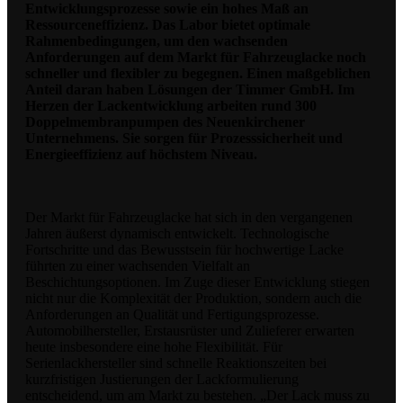
Entwicklungsprozesse sowie ein hohes Maß an
Ressourceneffizienz. Das Labor bietet optimale
Rahmenbedingungen, um den wachsenden
Anforderungen auf dem Markt für Fahrzeuglacke noch
schneller und flexibler zu begegnen. Einen maßgeblichen
Anteil daran haben Lösungen der Timmer GmbH. Im
Herzen der Lackentwicklung arbeiten rund 300
Doppelmembranpumpen des Neuenkirchener
Unternehmens. Sie sorgen für Prozesssicherheit und
Energieeffizienz auf höchstem Niveau.
Der Markt für Fahrzeuglacke hat sich in den vergangenen
Jahren äußerst dynamisch entwickelt. Technologische
Fortschritte und das Bewusstsein für hochwertige Lacke
führten zu einer wachsenden Vielfalt an
Beschichtungsoptionen. Im Zuge dieser Entwicklung stiegen
nicht nur die Komplexität der Produktion, sondern auch die
Anforderungen an Qualität und Fertigungsprozesse.
Automobilhersteller, Erstausrüster und Zulieferer erwarten
heute insbesondere eine hohe Flexibilität. Für
Serienlackhersteller sind schnelle Reaktionszeiten bei
kurzfristigen Justierungen der Lackformulierung
entscheidend, um am Markt zu bestehen. „Der Lack muss zu