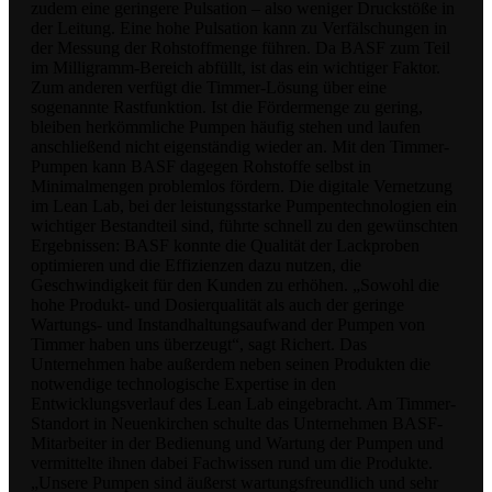
zudem eine geringere Pulsation – also weniger Druckstöße in
der Leitung. Eine hohe Pulsation kann zu Verfälschungen in
der Messung der Rohstoffmenge führen. Da BASF zum Teil
im Milligramm-Bereich abfüllt, ist das ein wichtiger Faktor.
Zum anderen verfügt die Timmer-Lösung über eine
sogenannte Rastfunktion. Ist die Fördermenge zu gering,
bleiben herkömmliche Pumpen häufig stehen und laufen
anschließend nicht eigenständig wieder an. Mit den Timmer-
Pumpen kann BASF dagegen Rohstoffe selbst in
Minimalmengen problemlos fördern. Die digitale Vernetzung
im Lean Lab, bei der leistungsstarke Pumpentechnologien ein
wichtiger Bestandteil sind, führte schnell zu den gewünschten
Ergebnissen: BASF konnte die Qualität der Lackproben
optimieren und die Effizienzen dazu nutzen, die
Geschwindigkeit für den Kunden zu erhöhen. „Sowohl die
hohe Produkt- und Dosierqualität als auch der geringe
Wartungs- und Instandhaltungsaufwand der Pumpen von
Timmer haben uns überzeugt“, sagt Richert. Das
Unternehmen habe außerdem neben seinen Produkten die
notwendige technologische Expertise in den
Entwicklungsverlauf des Lean Lab eingebracht. Am Timmer-
Standort in Neuenkirchen schulte das Unternehmen BASF-
Mitarbeiter in der Bedienung und Wartung der Pumpen und
vermittelte ihnen dabei Fachwissen rund um die Produkte.
„Unsere Pumpen sind äußerst wartungsfreundlich und sehr