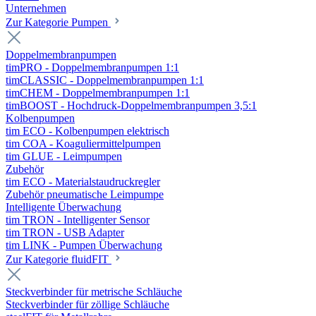
Unternehmen
Zur Kategorie Pumpen
Doppelmembranpumpen
timPRO - Doppelmembranpumpen 1:1
timCLASSIC - Doppelmembranpumpen 1:1
timCHEM - Doppelmembranpumpen 1:1
timBOOST - Hochdruck-Doppelmembranpumpen 3,5:1
Kolbenpumpen
tim ECO - Kolbenpumpen elektrisch
tim COA - Koaguliermittelpumpen
tim GLUE - Leimpumpen
Zubehör
tim ECO - Materialstaudruckregler
Zubehör pneumatische Leimpumpe
Intelligente Überwachung
tim TRON - Intelligenter Sensor
tim TRON - USB Adapter
tim LINK - Pumpen Überwachung
Zur Kategorie fluidFIT
Steckverbinder für metrische Schläuche
Steckverbinder für zöllige Schläuche