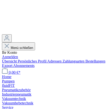
Menü schließen
Ihr Konto
Anmelden
Übersicht
Persönliches Profil
Adressen
Zahlungsarten
Bestellungen
Export
Abonnements
0,00 €*
Home
Pumpen
fluidFIT
Pneumatikzubehör
Industriepneumatik
Vakuumtechnik
Vakuumhebetechnik
Service