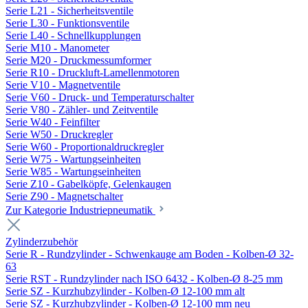
Serie L21 - Sicherheitsventile
Serie L30 - Funktionsventile
Serie L40 - Schnellkupplungen
Serie M10 - Manometer
Serie M20 - Druckmessumformer
Serie R10 - Druckluft-Lamellenmotoren
Serie V10 - Magnetventile
Serie V60 - Druck- und Temperaturschalter
Serie V80 - Zähler- und Zeitventile
Serie W40 - Feinfilter
Serie W50 - Druckregler
Serie W60 - Proportionaldruckregler
Serie W75 - Wartungseinheiten
Serie W85 - Wartungseinheiten
Serie Z10 - Gabelköpfe, Gelenkaugen
Serie Z90 - Magnetschalter
Zur Kategorie Industriepneumatik
Zylinderzubehör
Serie R - Rundzylinder - Schwenkauge am Boden - Kolben-Ø 32-
63
Serie RST - Rundzylinder nach ISO 6432 - Kolben-Ø 8-25 mm
Serie SZ - Kurzhubzylinder - Kolben-Ø 12-100 mm alt
Serie SZ - Kurzhubzylinder - Kolben-Ø 12-100 mm neu