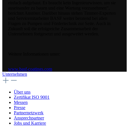
einfach aufgebaut. Es braucht kein Ingenieurwissen, um sie
auseinander zu bauen und eine Wartung vorzunehmen“,
berichtet Anstöter. Darüber hinaus stehen Timmer-Experten
und Servicemitarbeiter BASF weiter beratend bei allen
Fragen zu Pumpen und Fördertechnik zur Seite. Auch in
Zukunft soll die erfolgreiche Zusammenarbeit der
Unternehmen fortgesetzt und ausgeweitet werden.
Weitere Informationen unter:
www.basf-coatings.com
Unternehmen
Über uns
Zertifikat ISO 9001
Messen
Presse
Partnernetzwerk
Ansprechpartner
Jobs und Karriere