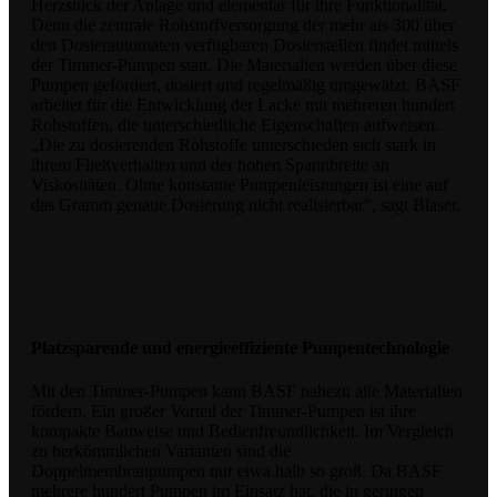
Herzstück der Anlage und elementar für ihre Funktionalität.
Denn die zentrale Rohstoffversorgung der mehr als 300 über
den Dosierautomaten verfügbaren Dosierstellen findet mittels
der Timmer-Pumpen statt. Die Materialien werden über diese
Pumpen gefördert, dosiert und regelmäßig umgewälzt. BASF
arbeitet für die Entwicklung der Lacke mit mehreren hundert
Rohstoffen, die unterschiedliche Eigenschaften aufweisen.
„Die zu dosierenden Rohstoffe unterschieden sich stark in
ihrem Fließverhalten und der hohen Spannbreite an
Viskositäten. Ohne konstante Pumpenleistungen ist eine auf
das Gramm genaue Dosierung nicht realisierbar“, sagt Blaser.
Platzsparende und energieeffiziente Pumpentechnologie
Mit den Timmer-Pumpen kann BASF nahezu alle Materialien
fördern. Ein großer Vorteil der Timmer-Pumpen ist ihre
kompakte Bauweise und Bedienfreundlichkeit. Im Vergleich
zu herkömmlichen Varianten sind die
Doppelmembranpumpen nur etwa halb so groß. Da BASF
mehrere hundert Pumpen im Einsatz hat, die in geringen