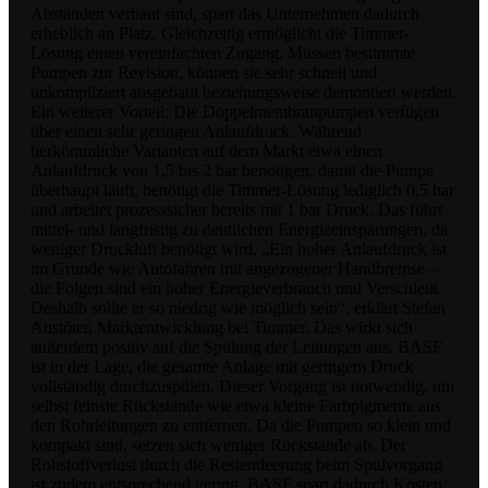
Abständen verbaut sind, spart das Unternehmen dadurch
erheblich an Platz. Gleichzeitig ermöglicht die Timmer-
Lösung einen vereinfachten Zugang. Müssen bestimmte
Pumpen zur Revision, können sie sehr schnell und
unkompliziert ausgebaut beziehungsweise demontiert werden.
Ein weiterer Vorteil: Die Doppelmembranpumpen verfügen
über einen sehr geringen Anlaufdruck. Während
herkömmliche Varianten auf dem Markt etwa einen
Anlaufdruck von 1,5 bis 2 bar benötigen, damit die Pumpe
überhaupt läuft, benötigt die Timmer-Lösung lediglich 0,5 bar
und arbeitet prozesssicher bereits mit 1 bar Druck. Das führt
mittel- und langfristig zu deutlichen Energieeinsparungen, da
weniger Druckluft benötigt wird. „Ein hoher Anlaufdruck ist
im Grunde wie Autofahren mit angezogener Handbremse –
die Folgen sind ein hoher Energieverbrauch und Verschleiß.
Deshalb sollte er so niedrig wie möglich sein“, erklärt Stefan
Anstöter, Marktentwicklung bei Timmer. Das wirkt sich
außerdem positiv auf die Spülung der Leitungen aus. BASF
ist in der Lage, die gesamte Anlage mit geringem Druck
vollständig durchzuspülen. Dieser Vorgang ist notwendig, um
selbst feinste Rückstände wie etwa kleine Farbpigmente aus
den Rohrleitungen zu entfernen. Da die Pumpen so klein und
kompakt sind, setzen sich weniger Rückstände ab. Der
Rohstoffverlust durch die Restentleerung beim Spülvorgang
ist zudem entsprechend gering. BASF spart dadurch Kosten,