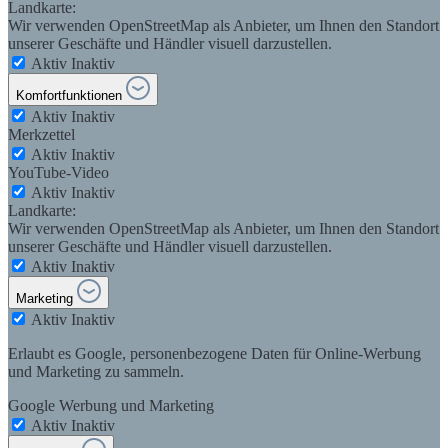
Landkarte:
Wir verwenden OpenStreetMap als Anbieter, um Ihnen den Standort
unserer Geschäfte und Händler visuell darzustellen.
Aktiv
Inaktiv
Komfortfunktionen
Aktiv
Inaktiv
Merkzettel
Aktiv
Inaktiv
YouTube-Video
Aktiv
Inaktiv
Landkarte:
Wir verwenden OpenStreetMap als Anbieter, um Ihnen den Standort
unserer Geschäfte und Händler visuell darzustellen.
Aktiv
Inaktiv
Marketing
Aktiv
Inaktiv
Erlaubt es Google, personenbezogene Daten für Online-Werbung
und Marketing zu sammeln.
Google Werbung und Marketing
Aktiv
Inaktiv