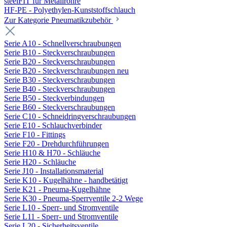
steelFIT für Metallrohre
HF-PE - Polyethylen-Kunststoffschlauch
Zur Kategorie Pneumatikzubehör
Serie A10 - Schnellverschraubungen
Serie B10 - Steckverschraubungen
Serie B20 - Steckverschraubungen
Serie B20 - Steckverschraubungen neu
Serie B30 - Steckverschraubungen
Serie B40 - Steckverschraubungen
Serie B50 - Steckverbindungen
Serie B60 - Steckverschraubungen
Serie C10 - Schneidringverschraubungen
Serie E10 - Schlauchverbinder
Serie F10 - Fittings
Serie F20 - Drehdurchführungen
Serie H10 & H70 - Schläuche
Serie H20 - Schläuche
Serie J10 - Installationsmaterial
Serie K10 - Kugelhähne - handbetätigt
Serie K21 - Pneuma-Kugelhähne
Serie K30 - Pneuma-Sperrventile 2-2 Wege
Serie L10 - Sperr- und Stromventile
Serie L11 - Sperr- und Stromventile
Serie L20 - Sicherheitsventile