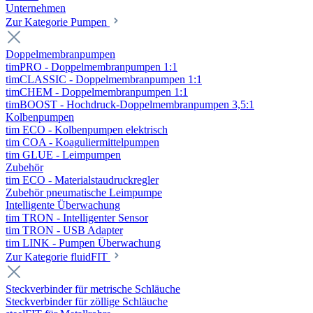
Unternehmen
Zur Kategorie Pumpen
Doppelmembranpumpen
timPRO - Doppelmembranpumpen 1:1
timCLASSIC - Doppelmembranpumpen 1:1
timCHEM - Doppelmembranpumpen 1:1
timBOOST - Hochdruck-Doppelmembranpumpen 3,5:1
Kolbenpumpen
tim ECO - Kolbenpumpen elektrisch
tim COA - Koaguliermittelpumpen
tim GLUE - Leimpumpen
Zubehör
tim ECO - Materialstaudruckregler
Zubehör pneumatische Leimpumpe
Intelligente Überwachung
tim TRON - Intelligenter Sensor
tim TRON - USB Adapter
tim LINK - Pumpen Überwachung
Zur Kategorie fluidFIT
Steckverbinder für metrische Schläuche
Steckverbinder für zöllige Schläuche