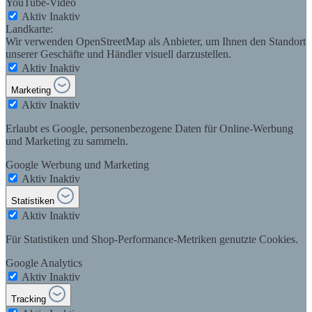
YouTube-Video
Aktiv
Inaktiv
Landkarte:
Wir verwenden OpenStreetMap als Anbieter, um Ihnen den Standort
unserer Geschäfte und Händler visuell darzustellen.
Aktiv
Inaktiv
Marketing
Aktiv
Inaktiv
Erlaubt es Google, personenbezogene Daten für Online-Werbung
und Marketing zu sammeln.
Google Werbung und Marketing
Aktiv
Inaktiv
Statistiken
Aktiv
Inaktiv
Für Statistiken und Shop-Performance-Metriken genutzte Cookies.
Google Analytics
Aktiv
Inaktiv
Tracking