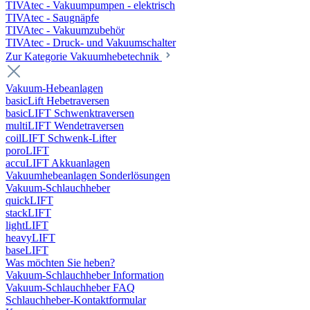
TIVAtec - Vakuumpumpen - elektrisch
TIVAtec - Saugnäpfe
TIVAtec - Vakuumzubehör
TIVAtec - Druck- und Vakuumschalter
Zur Kategorie Vakuumhebetechnik
Vakuum-Hebeanlagen
basicLift Hebetraversen
basicLIFT Schwenktraversen
multiLIFT Wendetraversen
coilLIFT Schwenk-Lifter
poroLIFT
accuLIFT Akkuanlagen
Vakuumhebeanlagen Sonderlösungen
Vakuum-Schlauchheber
quickLIFT
stackLIFT
lightLIFT
heavyLIFT
baseLIFT
Was möchten Sie heben?
Vakuum-Schlauchheber Information
Vakuum-Schlauchheber FAQ
Schlauchheber-Kontaktformular