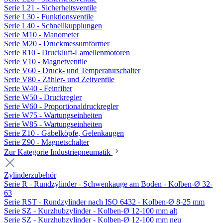
Serie L21 - Sicherheitsventile
Serie L30 - Funktionsventile
Serie L40 - Schnellkupplungen
Serie M10 - Manometer
Serie M20 - Druckmessumformer
Serie R10 - Druckluft-Lamellenmotoren
Serie V10 - Magnetventile
Serie V60 - Druck- und Temperaturschalter
Serie V80 - Zähler- und Zeitventile
Serie W40 - Feinfilter
Serie W50 - Druckregler
Serie W60 - Proportionaldruckregler
Serie W75 - Wartungseinheiten
Serie W85 - Wartungseinheiten
Serie Z10 - Gabelköpfe, Gelenkaugen
Serie Z90 - Magnetschalter
Zur Kategorie Industriepneumatik
Zylinderzubehör
Serie R - Rundzylinder - Schwenkauge am Boden - Kolben-Ø 32-
63
Serie RST - Rundzylinder nach ISO 6432 - Kolben-Ø 8-25 mm
Serie SZ - Kurzhubzylinder - Kolben-Ø 12-100 mm alt
Serie SZ - Kurzhubzylinder - Kolben-Ø 12-100 mm neu