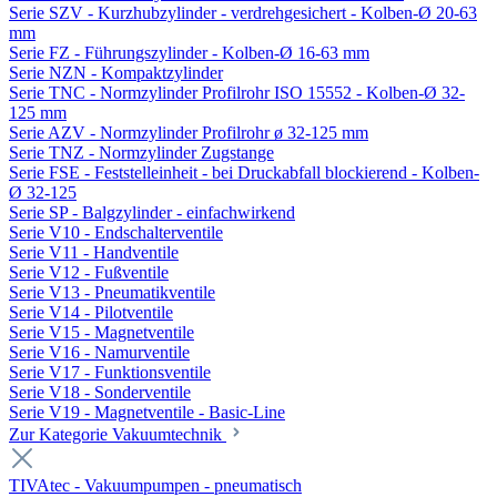
Serie SZV - Kurzhubzylinder - verdrehgesichert - Kolben-Ø 20-63
mm
Serie FZ - Führungszylinder - Kolben-Ø 16-63 mm
Serie NZN - Kompaktzylinder
Serie TNC - Normzylinder Profilrohr ISO 15552 - Kolben-Ø 32-
125 mm
Serie AZV - Normzylinder Profilrohr ø 32-125 mm
Serie TNZ - Normzylinder Zugstange
Serie FSE - Feststelleinheit - bei Druckabfall blockierend - Kolben-
Ø 32-125
Serie SP - Balgzylinder - einfachwirkend
Serie V10 - Endschalterventile
Serie V11 - Handventile
Serie V12 - Fußventile
Serie V13 - Pneumatikventile
Serie V14 - Pilotventile
Serie V15 - Magnetventile
Serie V16 - Namurventile
Serie V17 - Funktionsventile
Serie V18 - Sonderventile
Serie V19 - Magnetventile - Basic-Line
Zur Kategorie Vakuumtechnik
TIVAtec - Vakuumpumpen - pneumatisch