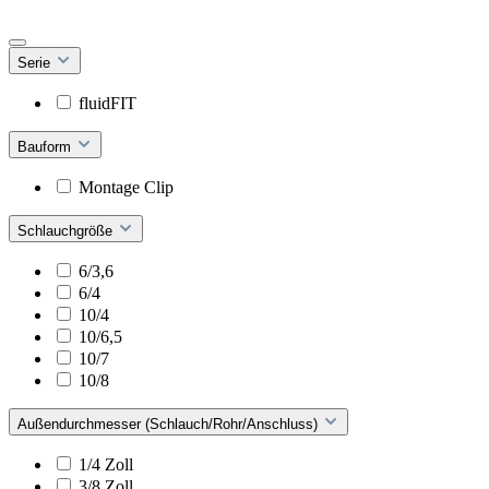
Serie
fluidFIT
Bauform
Montage Clip
Schlauchgröße
6/3,6
6/4
10/4
10/6,5
10/7
10/8
Außendurchmesser (Schlauch/Rohr/Anschluss)
1/4 Zoll
3/8 Zoll