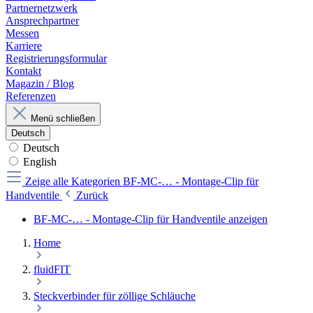
Partnernetzwerk
Ansprechpartner
Messen
Karriere
Registrierungsformular
Kontakt
Magazin / Blog
Referenzen
Menü schließen
Deutsch
Deutsch
English
Zeige alle Kategorien
BF-MC-… - Montage-Clip für
Handventile
Zurück
BF-MC-… - Montage-Clip für Handventile anzeigen
Home
fluidFIT
Steckverbinder für zöllige Schläuche