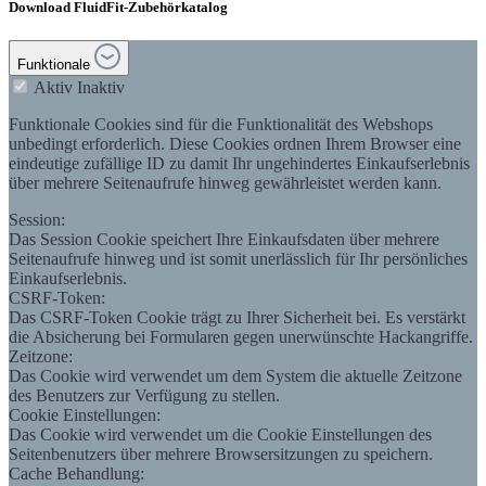
Download FluidFit-Zubehörkatalog
Funktionale
Aktiv
Inaktiv
Funktionale Cookies sind für die Funktionalität des Webshops
unbedingt erforderlich. Diese Cookies ordnen Ihrem Browser eine
eindeutige zufällige ID zu damit Ihr ungehindertes Einkaufserlebnis
über mehrere Seitenaufrufe hinweg gewährleistet werden kann.
Session:
Das Session Cookie speichert Ihre Einkaufsdaten über mehrere
Seitenaufrufe hinweg und ist somit unerlässlich für Ihr persönliches
Einkaufserlebnis.
CSRF-Token:
Das CSRF-Token Cookie trägt zu Ihrer Sicherheit bei. Es verstärkt
die Absicherung bei Formularen gegen unerwünschte Hackangriffe.
Zeitzone:
Das Cookie wird verwendet um dem System die aktuelle Zeitzone
des Benutzers zur Verfügung zu stellen.
Cookie Einstellungen:
Das Cookie wird verwendet um die Cookie Einstellungen des
Seitenbenutzers über mehrere Browsersitzungen zu speichern.
Cache Behandlung: