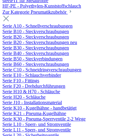
steelFIT für Metallrohre
HF-PE - Polyethylen-Kunststoffschlauch
Zur Kategorie Pneumatikzubehör
Serie A10 - Schnellverschraubungen
Serie B10 - Steckverschraubungen
Serie B20 - Steckverschraubungen
Serie B20 - Steckverschraubungen neu
Serie B30 - Steckverschraubungen
Serie B40 - Steckverschraubungen
Serie B50 - Steckverbindungen
Serie B60 - Steckverschraubungen
Serie C10 - Schneidringverschraubungen
Serie E10 - Schlauchverbinder
Serie F10 - Fittings
Serie F20 - Drehdurchführungen
Serie H10 & H70 - Schläuche
Serie H20 - Schläuche
Serie J10 - Installationsmaterial
Serie K10 - Kugelhähne - handbetätigt
Serie K21 - Pneuma-Kugelhähne
Serie K30 - Pneuma-Sperrventile 2-2 Wege
Serie L10 - Sperr- und Stromventile
Serie L11 - Sperr- und Stromventile
Serie L20 - Sicherheitsventile