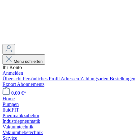
Menü schließen
Ihr Konto
Anmelden
Übersicht
Persönliches Profil
Adressen
Zahlungsarten
Bestellungen
Export
Abonnements
0,00 €*
Home
Pumpen
fluidFIT
Pneumatikzubehör
Industriepneumatik
Vakuumtechnik
Vakuumhebetechnik
Service