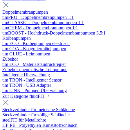
Doppelmembranpumpen
timPRO - Doppelmembranpumpen 1:1
timCLASSIC - Doppelmembranpumpen 1:1
timCHEM - Doppelmembranpumpen 1:1
timBOOST - Hochdruck-Doppelmembranpumpen 3,5:1
Kolbenpumpen
tim ECO - Kolbenpumpen elektrisch
tim COA - Koaguliermittelpumpen
tim GLUE - Leimpumpen
Zubehör
tim ECO - Materialstaudruckregler
Zubehör pneumatische Leimpumpe
Intelligente Überwachung
tim TRON - Intelligenter Sensor
tim TRON - USB Adapter
tim LINK - Pumpen Überwachung
Zur Kategorie fluidFIT
Steckverbinder für metrische Schläuche
Steckverbinder für zöllige Schläuche
steelFIT für Metallrohre
HF-PE - Polyethylen-Kunststoffschlauch