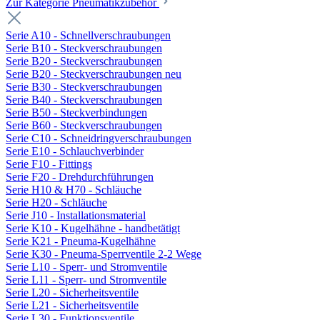
Zur Kategorie Pneumatikzubehör
Serie A10 - Schnellverschraubungen
Serie B10 - Steckverschraubungen
Serie B20 - Steckverschraubungen
Serie B20 - Steckverschraubungen neu
Serie B30 - Steckverschraubungen
Serie B40 - Steckverschraubungen
Serie B50 - Steckverbindungen
Serie B60 - Steckverschraubungen
Serie C10 - Schneidringverschraubungen
Serie E10 - Schlauchverbinder
Serie F10 - Fittings
Serie F20 - Drehdurchführungen
Serie H10 & H70 - Schläuche
Serie H20 - Schläuche
Serie J10 - Installationsmaterial
Serie K10 - Kugelhähne - handbetätigt
Serie K21 - Pneuma-Kugelhähne
Serie K30 - Pneuma-Sperrventile 2-2 Wege
Serie L10 - Sperr- und Stromventile
Serie L11 - Sperr- und Stromventile
Serie L20 - Sicherheitsventile
Serie L21 - Sicherheitsventile
Serie L30 - Funktionsventile