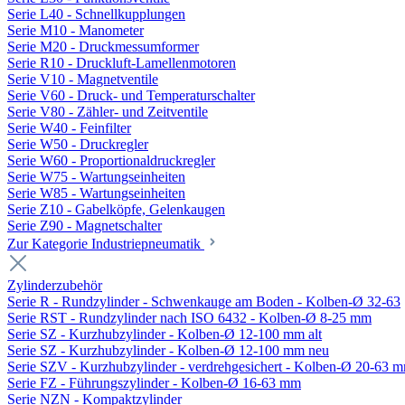
Serie L40 - Schnellkupplungen
Serie M10 - Manometer
Serie M20 - Druckmessumformer
Serie R10 - Druckluft-Lamellenmotoren
Serie V10 - Magnetventile
Serie V60 - Druck- und Temperaturschalter
Serie V80 - Zähler- und Zeitventile
Serie W40 - Feinfilter
Serie W50 - Druckregler
Serie W60 - Proportionaldruckregler
Serie W75 - Wartungseinheiten
Serie W85 - Wartungseinheiten
Serie Z10 - Gabelköpfe, Gelenkaugen
Serie Z90 - Magnetschalter
Zur Kategorie Industriepneumatik
Zylinderzubehör
Serie R - Rundzylinder - Schwenkauge am Boden - Kolben-Ø 32-63
Serie RST - Rundzylinder nach ISO 6432 - Kolben-Ø 8-25 mm
Serie SZ - Kurzhubzylinder - Kolben-Ø 12-100 mm alt
Serie SZ - Kurzhubzylinder - Kolben-Ø 12-100 mm neu
Serie SZV - Kurzhubzylinder - verdrehgesichert - Kolben-Ø 20-63 
Serie FZ - Führungszylinder - Kolben-Ø 16-63 mm
Serie NZN - Kompaktzylinder