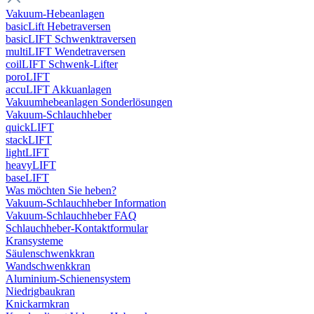
Vakuum-Hebeanlagen
basicLift Hebetraversen
basicLIFT Schwenktraversen
multiLIFT Wendetraversen
coilLIFT Schwenk-Lifter
poroLIFT
accuLIFT Akkuanlagen
Vakuumhebeanlagen Sonderlösungen
Vakuum-Schlauchheber
quickLIFT
stackLIFT
lightLIFT
heavyLIFT
baseLIFT
Was möchten Sie heben?
Vakuum-Schlauchheber Information
Vakuum-Schlauchheber FAQ
Schlauchheber-Kontaktformular
Kransysteme
Säulenschwenkkran
Wandschwenkkran
Aluminium-Schienensystem
Niedrigbaukran
Knickarmkran