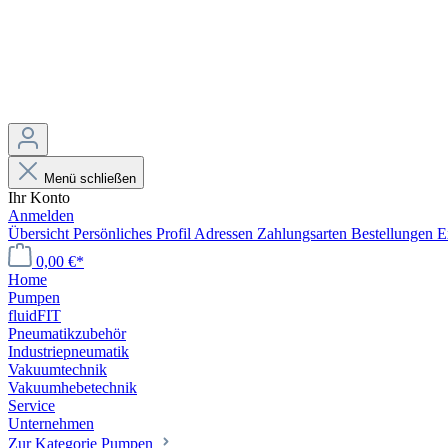
Menü schließen
Ihr Konto
Anmelden
Übersicht
Persönliches Profil
Adressen
Zahlungsarten
Bestellungen
E
0,00 €*
Home
Pumpen
fluidFIT
Pneumatikzubehör
Industriepneumatik
Vakuumtechnik
Vakuumhebetechnik
Service
Unternehmen
Zur Kategorie Pumpen