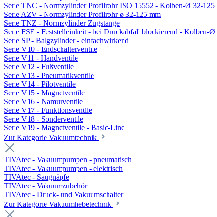
Serie TNC - Normzylinder Profilrohr ISO 15552 - Kolben-Ø 32-12
Serie AZV - Normzylinder Profilrohr ø 32-125 mm
Serie TNZ - Normzylinder Zugstange
Serie FSE - Feststelleinheit - bei Druckabfall blockierend - Kolben-
Serie SP - Balgzylinder - einfachwirkend
Serie V10 - Endschalterventile
Serie V11 - Handventile
Serie V12 - Fußventile
Serie V13 - Pneumatikventile
Serie V14 - Pilotventile
Serie V15 - Magnetventile
Serie V16 - Namurventile
Serie V17 - Funktionsventile
Serie V18 - Sonderventile
Serie V19 - Magnetventile - Basic-Line
Zur Kategorie Vakuumtechnik
TIVAtec - Vakuumpumpen - pneumatisch
TIVAtec - Vakuumpumpen - elektrisch
TIVAtec - Saugnäpfe
TIVAtec - Vakuumzubehör
TIVAtec - Druck- und Vakuumschalter
Zur Kategorie Vakuumhebetechnik