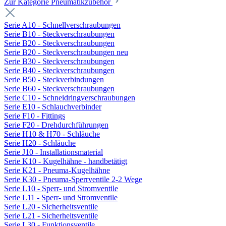
Zur Kategorie Pneumatikzubehör
Serie A10 - Schnellverschraubungen
Serie B10 - Steckverschraubungen
Serie B20 - Steckverschraubungen
Serie B20 - Steckverschraubungen neu
Serie B30 - Steckverschraubungen
Serie B40 - Steckverschraubungen
Serie B50 - Steckverbindungen
Serie B60 - Steckverschraubungen
Serie C10 - Schneidringverschraubungen
Serie E10 - Schlauchverbinder
Serie F10 - Fittings
Serie F20 - Drehdurchführungen
Serie H10 & H70 - Schläuche
Serie H20 - Schläuche
Serie J10 - Installationsmaterial
Serie K10 - Kugelhähne - handbetätigt
Serie K21 - Pneuma-Kugelhähne
Serie K30 - Pneuma-Sperrventile 2-2 Wege
Serie L10 - Sperr- und Stromventile
Serie L11 - Sperr- und Stromventile
Serie L20 - Sicherheitsventile
Serie L21 - Sicherheitsventile
Serie L30 - Funktionsventile