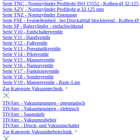
Serie TNC - Normzylinder Profilrohr ISO 15552 - Kolben-Ø 32-12
Serie AZV - Normzylinder Profilrohr ø 32-125 mm
Serie TNZ - Normzylinder Zugstange
Serie FSE - Feststelleinheit - bei Druckabfall blockierend - Kolben-
Serie SP - Balgzylinder - einfachwirkend
Serie V10 - Endschalterventile
Serie V11 - Handventile
Serie V12 - Fußventile
Serie V13 - Pneumatikventile
Serie V14 - Pilotventile
Serie V15 - Magnetventile
Serie V16 - Namurventile
Serie V17 - Funktionsventile
Serie V18 - Sonderventile
Serie V19 - Magnetventile - Basic-Line
Zur Kategorie Vakuumtechnik
TIVAtec - Vakuumpumpen - pneumatisch
TIVAtec - Vakuumpumpen - elektrisch
TIVAtec - Saugnäpfe
TIVAtec - Vakuumzubehör
TIVAtec - Druck- und Vakuumschalter
Zur Kategorie Vakuumhebetechnik