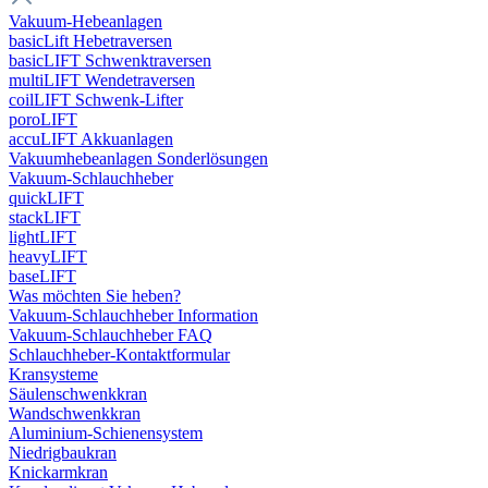
Vakuum-Hebeanlagen
basicLift Hebetraversen
basicLIFT Schwenktraversen
multiLIFT Wendetraversen
coilLIFT Schwenk-Lifter
poroLIFT
accuLIFT Akkuanlagen
Vakuumhebeanlagen Sonderlösungen
Vakuum-Schlauchheber
quickLIFT
stackLIFT
lightLIFT
heavyLIFT
baseLIFT
Was möchten Sie heben?
Vakuum-Schlauchheber Information
Vakuum-Schlauchheber FAQ
Schlauchheber-Kontaktformular
Kransysteme
Säulenschwenkkran
Wandschwenkkran
Aluminium-Schienensystem
Niedrigbaukran
Knickarmkran