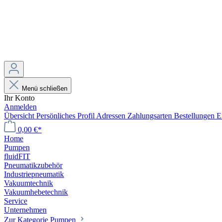
Menü schließen
Ihr Konto
Anmelden
Übersicht
Persönliches Profil
Adressen
Zahlungsarten
Bestellungen
E
0,00 €*
Home
Pumpen
fluidFIT
Pneumatikzubehör
Industriepneumatik
Vakuumtechnik
Vakuumhebetechnik
Service
Unternehmen
Zur Kategorie Pumpen