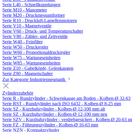
Serie L40 - Schnellkupplungen
Serie M10 - Manometer
Serie M20 - Druckmessumformer
Serie R10 - Druckluft-Lamellenmotoren
Serie V10 - Magnetventile
Serie V60 - Druck- und Temperaturschalter
Serie V80 - Zähler- und Zeitventile
Serie W40 - Feinfilter
Serie W50 - Druckregler
Serie W60 - Proportionaldruckregler
Serie W75 - Wartungseinheiten
Serie W85 - Wartungseinheiten
Serie Z10 - Gabelköpfe, Gelenkaugen
Serie Z90 - Magnetschalter
Zur Kategorie Industriepneumatik
Zylinderzubehör
Serie R - Rundzylinder - Schwenkauge am Boden - Kolben-Ø 32-63
Serie RST - Rundzylinder nach ISO 6432 - Kolben-Ø 8-25 mm
Serie SZ - Kurzhubzylinder - Kolben-Ø 12-100 mm alt
Serie SZ - Kurzhubzylinder - Kolben-Ø 12-100 mm neu
Serie SZV - Kurzhubzylinder - verdrehgesichert - Kolben-Ø 20-63 
Serie FZ - Führungszylinder - Kolben-Ø 16-63 mm
Serie NZN - Kompaktzylinder