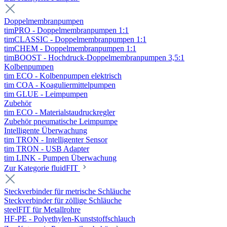
Doppelmembranpumpen
timPRO - Doppelmembranpumpen 1:1
timCLASSIC - Doppelmembranpumpen 1:1
timCHEM - Doppelmembranpumpen 1:1
timBOOST - Hochdruck-Doppelmembranpumpen 3,5:1
Kolbenpumpen
tim ECO - Kolbenpumpen elektrisch
tim COA - Koaguliermittelpumpen
tim GLUE - Leimpumpen
Zubehör
tim ECO - Materialstaudruckregler
Zubehör pneumatische Leimpumpe
Intelligente Überwachung
tim TRON - Intelligenter Sensor
tim TRON - USB Adapter
tim LINK - Pumpen Überwachung
Zur Kategorie fluidFIT
Steckverbinder für metrische Schläuche
Steckverbinder für zöllige Schläuche
steelFIT für Metallrohre
HF-PE - Polyethylen-Kunststoffschlauch