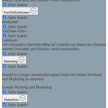
Aktiv
Inaktiv
Komfortfunktionen
Aktiv
Inaktiv
Merkzettel
Aktiv
Inaktiv
YouTube-Video
Aktiv
Inaktiv
Landkarte:
Wir verwenden OpenStreetMap als Anbieter, um Ihnen den Standort
unserer Geschäfte und Händler visuell darzustellen.
Aktiv
Inaktiv
Marketing
Aktiv
Inaktiv
Erlaubt es Google, personenbezogene Daten für Online-Werbung
und Marketing zu sammeln.
Google Werbung und Marketing
Aktiv
Inaktiv
Statistiken
Aktiv
Inaktiv