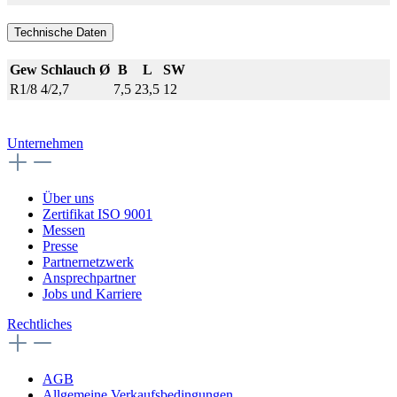
Technische Daten
Gew
Schlauch Ø
B
L
SW
R1/8
4/2,7
7,5
23,5
12
Unternehmen
Über uns
Zertifikat ISO 9001
Messen
Presse
Partnernetzwerk
Ansprechpartner
Jobs und Karriere
Rechtliches
AGB
Allgemeine Verkaufsbedingungen