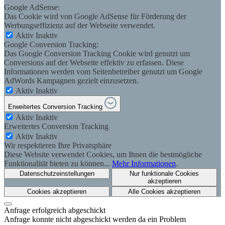
Google AdSense:
Das Cookie wird von Google AdSense für Förderung der
Werbungseffizienz auf der Webseite verwendet.
Aktiv
Inaktiv
Google Conversion Tracking:
Das Google Conversion Tracking Cookie wird genutzt um
Conversions auf der Webseite effektiv zu erfassen. Diese
Informationen werden vom Seitenbetreiber genutzt um Google
AdWords Kampagnen gezielt einzusetzen.
Aktiv
Inaktiv
Erweitertes Conversion Tracking
Aktiv
Inaktiv
Erweitertes Conversion Tracking
Aktiv
Inaktiv
Wir respektieren Ihre Privatsphäre
Diese Website verwendet Cookies, um Ihnen die bestmögliche
Funktionalität bieten zu können...
Mehr Informationen
.
Datenschutzeinstellungen
Nur funktionale Cookies
akzeptieren
Cookies akzeptieren
Alle Cookies akzeptieren
Anfrage erfolgreich abgeschickt
Anfrage konnte nicht abgeschickt werden da ein Problem