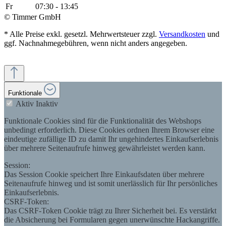
Fr
07:30 - 13:45
© Timmer GmbH
* Alle Preise exkl. gesetzl. Mehrwertsteuer zzgl.
Versandkosten
und
ggf. Nachnahmegebühren, wenn nicht anders angegeben.
Funktionale
Aktiv
Inaktiv
Funktionale Cookies sind für die Funktionalität des Webshops
unbedingt erforderlich. Diese Cookies ordnen Ihrem Browser eine
eindeutige zufällige ID zu damit Ihr ungehindertes Einkaufserlebnis
über mehrere Seitenaufrufe hinweg gewährleistet werden kann.
Session:
Das Session Cookie speichert Ihre Einkaufsdaten über mehrere
Seitenaufrufe hinweg und ist somit unerlässlich für Ihr persönliches
Einkaufserlebnis.
CSRF-Token:
Das CSRF-Token Cookie trägt zu Ihrer Sicherheit bei. Es verstärkt
die Absicherung bei Formularen gegen unerwünschte Hackangriffe.