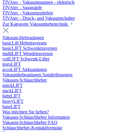
TIVAtec - Vakuumpumpen - elektrisch
TIVAtec - Saugnäpfe
TIVAtec - Vakuumzubehör
TIVAtec - Druck- und Vakuumschalter
Zur Kategorie Vakuumhebetechnik
Vakuum-Hebeanlagen
basicLift Hebetraversen
basicLIFT Schwenktraversen
multiLIFT Wendetraversen
coilLIFT Schwenk-Lifter
poroLIFT
accuLIFT Akkuanlagen
Vakuumhebeanlagen Sonderlösungen
Vakuum-Schlauchheber
quickLIFT
stackLIFT
lightLIFT
heavyLIFT
baseLIFT
Was möchten Sie heben?
Vakuum-Schlauchheber Information
Vakuum-Schlauchheber FAQ
Schlauchheber-Kontaktformular