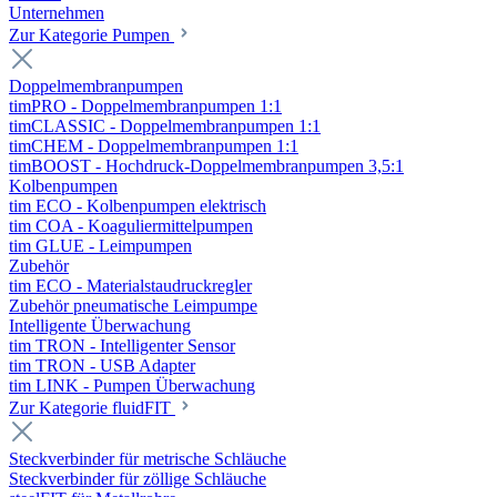
Unternehmen
Zur Kategorie Pumpen
Doppelmembranpumpen
timPRO - Doppelmembranpumpen 1:1
timCLASSIC - Doppelmembranpumpen 1:1
timCHEM - Doppelmembranpumpen 1:1
timBOOST - Hochdruck-Doppelmembranpumpen 3,5:1
Kolbenpumpen
tim ECO - Kolbenpumpen elektrisch
tim COA - Koaguliermittelpumpen
tim GLUE - Leimpumpen
Zubehör
tim ECO - Materialstaudruckregler
Zubehör pneumatische Leimpumpe
Intelligente Überwachung
tim TRON - Intelligenter Sensor
tim TRON - USB Adapter
tim LINK - Pumpen Überwachung
Zur Kategorie fluidFIT
Steckverbinder für metrische Schläuche
Steckverbinder für zöllige Schläuche