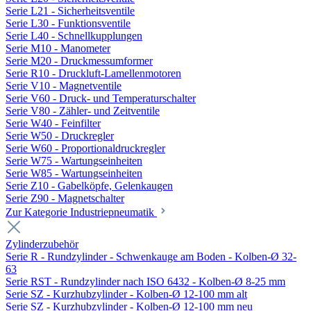
Serie L21 - Sicherheitsventile
Serie L30 - Funktionsventile
Serie L40 - Schnellkupplungen
Serie M10 - Manometer
Serie M20 - Druckmessumformer
Serie R10 - Druckluft-Lamellenmotoren
Serie V10 - Magnetventile
Serie V60 - Druck- und Temperaturschalter
Serie V80 - Zähler- und Zeitventile
Serie W40 - Feinfilter
Serie W50 - Druckregler
Serie W60 - Proportionaldruckregler
Serie W75 - Wartungseinheiten
Serie W85 - Wartungseinheiten
Serie Z10 - Gabelköpfe, Gelenkaugen
Serie Z90 - Magnetschalter
Zur Kategorie Industriepneumatik
Zylinderzubehör
Serie R - Rundzylinder - Schwenkauge am Boden - Kolben-Ø 32-
63
Serie RST - Rundzylinder nach ISO 6432 - Kolben-Ø 8-25 mm
Serie SZ - Kurzhubzylinder - Kolben-Ø 12-100 mm alt
Serie SZ - Kurzhubzylinder - Kolben-Ø 12-100 mm neu