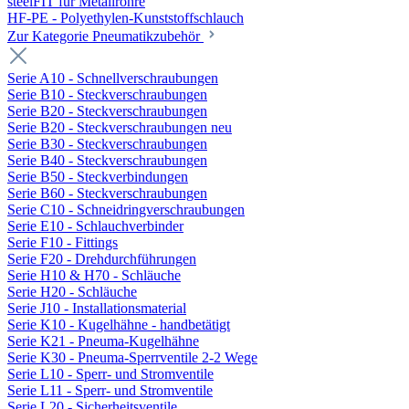
steelFIT für Metallrohre
HF-PE - Polyethylen-Kunststoffschlauch
Zur Kategorie Pneumatikzubehör
Serie A10 - Schnellverschraubungen
Serie B10 - Steckverschraubungen
Serie B20 - Steckverschraubungen
Serie B20 - Steckverschraubungen neu
Serie B30 - Steckverschraubungen
Serie B40 - Steckverschraubungen
Serie B50 - Steckverbindungen
Serie B60 - Steckverschraubungen
Serie C10 - Schneidringverschraubungen
Serie E10 - Schlauchverbinder
Serie F10 - Fittings
Serie F20 - Drehdurchführungen
Serie H10 & H70 - Schläuche
Serie H20 - Schläuche
Serie J10 - Installationsmaterial
Serie K10 - Kugelhähne - handbetätigt
Serie K21 - Pneuma-Kugelhähne
Serie K30 - Pneuma-Sperrventile 2-2 Wege
Serie L10 - Sperr- und Stromventile
Serie L11 - Sperr- und Stromventile
Serie L20 - Sicherheitsventile