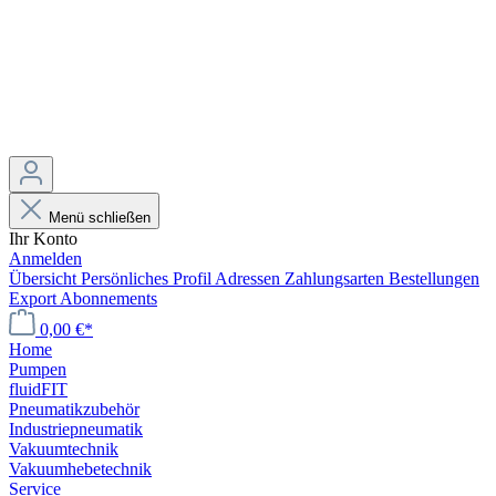
Menü schließen
Ihr Konto
Anmelden
Übersicht
Persönliches Profil
Adressen
Zahlungsarten
Bestellungen
Export
Abonnements
0,00 €*
Home
Pumpen
fluidFIT
Pneumatikzubehör
Industriepneumatik
Vakuumtechnik
Vakuumhebetechnik
Service