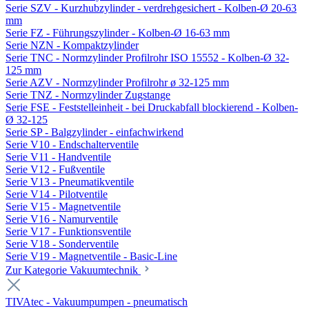
Serie SZV - Kurzhubzylinder - verdrehgesichert - Kolben-Ø 20-63
mm
Serie FZ - Führungszylinder - Kolben-Ø 16-63 mm
Serie NZN - Kompaktzylinder
Serie TNC - Normzylinder Profilrohr ISO 15552 - Kolben-Ø 32-
125 mm
Serie AZV - Normzylinder Profilrohr ø 32-125 mm
Serie TNZ - Normzylinder Zugstange
Serie FSE - Feststelleinheit - bei Druckabfall blockierend - Kolben-
Ø 32-125
Serie SP - Balgzylinder - einfachwirkend
Serie V10 - Endschalterventile
Serie V11 - Handventile
Serie V12 - Fußventile
Serie V13 - Pneumatikventile
Serie V14 - Pilotventile
Serie V15 - Magnetventile
Serie V16 - Namurventile
Serie V17 - Funktionsventile
Serie V18 - Sonderventile
Serie V19 - Magnetventile - Basic-Line
Zur Kategorie Vakuumtechnik
TIVAtec - Vakuumpumpen - pneumatisch