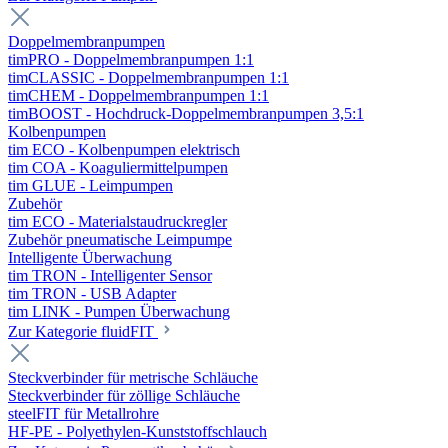
Doppelmembranpumpen
timPRO - Doppelmembranpumpen 1:1
timCLASSIC - Doppelmembranpumpen 1:1
timCHEM - Doppelmembranpumpen 1:1
timBOOST - Hochdruck-Doppelmembranpumpen 3,5:1
Kolbenpumpen
tim ECO - Kolbenpumpen elektrisch
tim COA - Koaguliermittelpumpen
tim GLUE - Leimpumpen
Zubehör
tim ECO - Materialstaudruckregler
Zubehör pneumatische Leimpumpe
Intelligente Überwachung
tim TRON - Intelligenter Sensor
tim TRON - USB Adapter
tim LINK - Pumpen Überwachung
Zur Kategorie fluidFIT
Steckverbinder für metrische Schläuche
Steckverbinder für zöllige Schläuche
steelFIT für Metallrohre
HF-PE - Polyethylen-Kunststoffschlauch