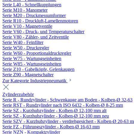
Serie L40 - Schnellkupplungen
Serie M10 - Manometer
Serie M20 - Druckmessumformer
Serie R10 - Druckluft-Lamellenmotoren
Serie V10 - Magnetventile
Serie V60 - Druck- und Temperaturschalter
Serie V80 - Zähler- und Zeitventile
Serie W40 - Feinfilter
Serie W50 - Druckregler
Serie W60 - Proportionaldruckregler
Serie W75 - Wartungseinheiten
Serie W85 - Wartungseinheiten
Serie Z10 - Gabelköpfe, Gelenkaugen
Serie Z90 - Magnetschalter
Zur Kategorie Industriepneumatik
Zylinderzubehör
Serie R - Rundzylinder - Schwenkauge am Boden - Kolben-Ø 32-63
Serie RST - Rundzylinder nach ISO 6432 - Kolben-Ø 8-25 mm
Serie SZ - Kurzhubzylinder - Kolben-Ø 12-100 mm alt
Serie SZ - Kurzhubzylinder - Kolben-Ø 12-100 mm neu
Serie SZV - Kurzhubzylinder - verdrehgesichert - Kolben-Ø 20-63 
Serie FZ - Führungszylinder - Kolben-Ø 16-63 mm
Serie NZN - Kompaktzylinder