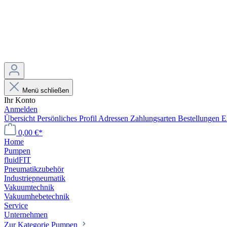
Menü schließen
Ihr Konto
Anmelden
Übersicht
Persönliches Profil
Adressen
Zahlungsarten
Bestellungen
E
0,00 €*
Home
Pumpen
fluidFIT
Pneumatikzubehör
Industriepneumatik
Vakuumtechnik
Vakuumhebetechnik
Service
Unternehmen
Zur Kategorie Pumpen