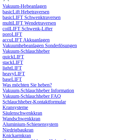
Vakuum-Hebeanlagen
basicLift Hebetraversen
basicLIFT Schwenktraversen
multiLIFT Wendetraversen
coilLIFT Schwenk-Lifter
poroLIFT
accuLIFT Akkuanlagen
Vakuumhebeanlagen Sonderlösungen
Vakuum-Schlauchheber
quickLIFT
stackLIFT
lightLIFT
heavyLIFT
baseLIFT
Was möchten Sie heben?
Vakuum-Schlauchheber Information
Vakuum-Schlauchheber FAQ
Schlauchheber-Kontaktformular
Kransysteme
Säulenschwenkkran
Wandschwenkkran
Aluminium-Schienensystem
Niedrigbaukran
Knickarmkran