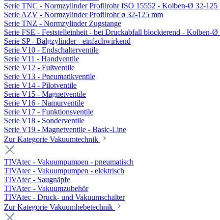
Serie TNC - Normzylinder Profilrohr ISO 15552 - Kolben-Ø 32-12
Serie AZV - Normzylinder Profilrohr ø 32-125 mm
Serie TNZ - Normzylinder Zugstange
Serie FSE - Feststelleinheit - bei Druckabfall blockierend - Kolben-
Serie SP - Balgzylinder - einfachwirkend
Serie V10 - Endschalterventile
Serie V11 - Handventile
Serie V12 - Fußventile
Serie V13 - Pneumatikventile
Serie V14 - Pilotventile
Serie V15 - Magnetventile
Serie V16 - Namurventile
Serie V17 - Funktionsventile
Serie V18 - Sonderventile
Serie V19 - Magnetventile - Basic-Line
Zur Kategorie Vakuumtechnik
TIVAtec - Vakuumpumpen - pneumatisch
TIVAtec - Vakuumpumpen - elektrisch
TIVAtec - Saugnäpfe
TIVAtec - Vakuumzubehör
TIVAtec - Druck- und Vakuumschalter
Zur Kategorie Vakuumhebetechnik