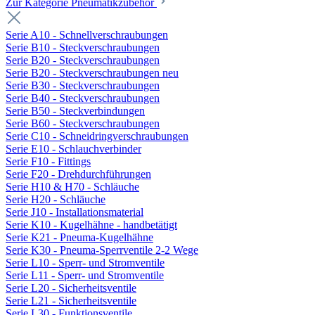
Zur Kategorie Pneumatikzubehör
Serie A10 - Schnellverschraubungen
Serie B10 - Steckverschraubungen
Serie B20 - Steckverschraubungen
Serie B20 - Steckverschraubungen neu
Serie B30 - Steckverschraubungen
Serie B40 - Steckverschraubungen
Serie B50 - Steckverbindungen
Serie B60 - Steckverschraubungen
Serie C10 - Schneidringverschraubungen
Serie E10 - Schlauchverbinder
Serie F10 - Fittings
Serie F20 - Drehdurchführungen
Serie H10 & H70 - Schläuche
Serie H20 - Schläuche
Serie J10 - Installationsmaterial
Serie K10 - Kugelhähne - handbetätigt
Serie K21 - Pneuma-Kugelhähne
Serie K30 - Pneuma-Sperrventile 2-2 Wege
Serie L10 - Sperr- und Stromventile
Serie L11 - Sperr- und Stromventile
Serie L20 - Sicherheitsventile
Serie L21 - Sicherheitsventile
Serie L30 - Funktionsventile