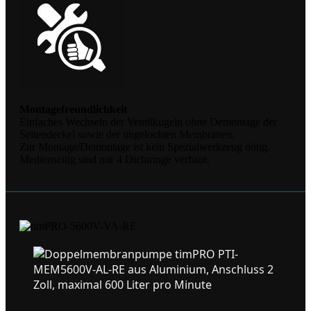
Montagefreundlichkeit
Einfaches Wechseln der Ventilkugeln ohne Demontage der
Seitendeckel sowie der ungelochten Membranen.
Zur Montage/Demontage ist kein Spezialwerkzeug nötig.
Medienseitig sind nur 4 Dichtringe verbaut.