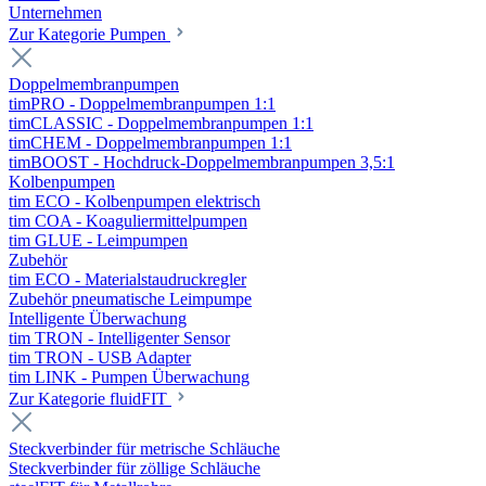
Unternehmen
Zur Kategorie Pumpen
Doppelmembranpumpen
timPRO - Doppelmembranpumpen 1:1
timCLASSIC - Doppelmembranpumpen 1:1
timCHEM - Doppelmembranpumpen 1:1
timBOOST - Hochdruck-Doppelmembranpumpen 3,5:1
Kolbenpumpen
tim ECO - Kolbenpumpen elektrisch
tim COA - Koaguliermittelpumpen
tim GLUE - Leimpumpen
Zubehör
tim ECO - Materialstaudruckregler
Zubehör pneumatische Leimpumpe
Intelligente Überwachung
tim TRON - Intelligenter Sensor
tim TRON - USB Adapter
tim LINK - Pumpen Überwachung
Zur Kategorie fluidFIT
Steckverbinder für metrische Schläuche
Steckverbinder für zöllige Schläuche