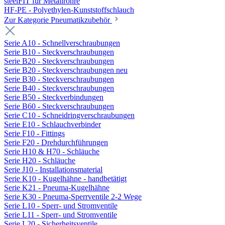
steelFIT für Metallrohre
HF-PE - Polyethylen-Kunststoffschlauch
Zur Kategorie Pneumatikzubehör
Serie A10 - Schnellverschraubungen
Serie B10 - Steckverschraubungen
Serie B20 - Steckverschraubungen
Serie B20 - Steckverschraubungen neu
Serie B30 - Steckverschraubungen
Serie B40 - Steckverschraubungen
Serie B50 - Steckverbindungen
Serie B60 - Steckverschraubungen
Serie C10 - Schneidringverschraubungen
Serie E10 - Schlauchverbinder
Serie F10 - Fittings
Serie F20 - Drehdurchführungen
Serie H10 & H70 - Schläuche
Serie H20 - Schläuche
Serie J10 - Installationsmaterial
Serie K10 - Kugelhähne - handbetätigt
Serie K21 - Pneuma-Kugelhähne
Serie K30 - Pneuma-Sperrventile 2-2 Wege
Serie L10 - Sperr- und Stromventile
Serie L11 - Sperr- und Stromventile
Serie L20 - Sicherheitsventile