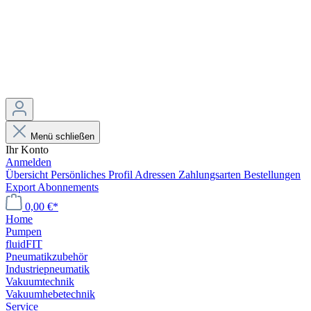
Menü schließen
Ihr Konto
Anmelden
Übersicht
Persönliches Profil
Adressen
Zahlungsarten
Bestellungen
Export
Abonnements
0,00 €*
Home
Pumpen
fluidFIT
Pneumatikzubehör
Industriepneumatik
Vakuumtechnik
Vakuumhebetechnik
Service