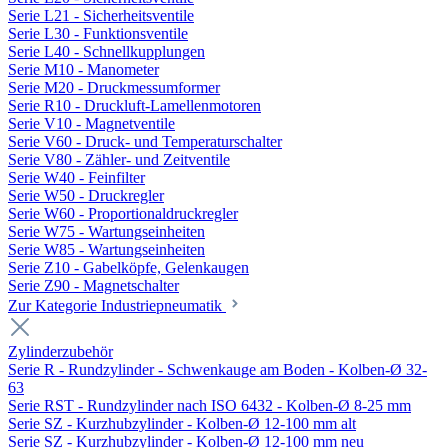
Serie L21 - Sicherheitsventile
Serie L30 - Funktionsventile
Serie L40 - Schnellkupplungen
Serie M10 - Manometer
Serie M20 - Druckmessumformer
Serie R10 - Druckluft-Lamellenmotoren
Serie V10 - Magnetventile
Serie V60 - Druck- und Temperaturschalter
Serie V80 - Zähler- und Zeitventile
Serie W40 - Feinfilter
Serie W50 - Druckregler
Serie W60 - Proportionaldruckregler
Serie W75 - Wartungseinheiten
Serie W85 - Wartungseinheiten
Serie Z10 - Gabelköpfe, Gelenkaugen
Serie Z90 - Magnetschalter
Zur Kategorie Industriepneumatik
Zylinderzubehör
Serie R - Rundzylinder - Schwenkauge am Boden - Kolben-Ø 32-
63
Serie RST - Rundzylinder nach ISO 6432 - Kolben-Ø 8-25 mm
Serie SZ - Kurzhubzylinder - Kolben-Ø 12-100 mm alt
Serie SZ - Kurzhubzylinder - Kolben-Ø 12-100 mm neu