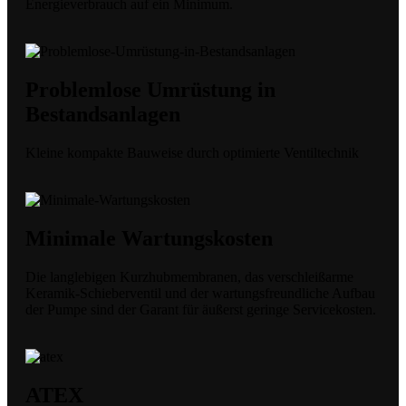
Energieverbrauch auf ein Minimum.
Problemlose Umrüstung in
Bestandsanlagen
Kleine kompakte Bauweise durch optimierte Ventiltechnik
Minimale Wartungskosten
Die langlebigen Kurzhubmembranen, das verschleißarme
Keramik-Schieberventil und der wartungsfreundliche Aufbau
der Pumpe sind der Garant für äußerst geringe Servicekosten.
ATEX