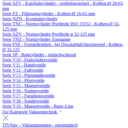
Serie SZV - Kurzhubzylinder - verdrehgesichert - Kolben-Ø 20-63
mm
Serie FZ - Führungszylinder - Kolben-Ø 16-63 mm
Serie NZN - Kompaktzylinder
Serie TNC - Normzylinder Profilrohr ISO 15552 - Kolben-Ø 32-
125 mm
Serie AZV - Normzylinder Profilrohr ø 32-125 mm
Serie TNZ - Normzylinder Zugstange
Serie FSE - Feststelleinheit - bei Druckabfall blockierend - Kolben-
Ø 32-125
Serie SP - Balgzylinder - einfachwirkend
Serie V10 - Endschalterventile
Serie V11 - Handventile
Serie V12 - Fußventile
Serie V13 - Pneumatikventile
Serie V14 - Pilotventile
Serie V15 - Magnetventile
Serie V16 - Namurventile
Serie V17 - Funktionsventile
Serie V18 - Sonderventile
Serie V19 - Magnetventile - Basic-Line
Zur Kategorie Vakuumtechnik
TIVAtec - Vakuumpumpen - pneumatisch