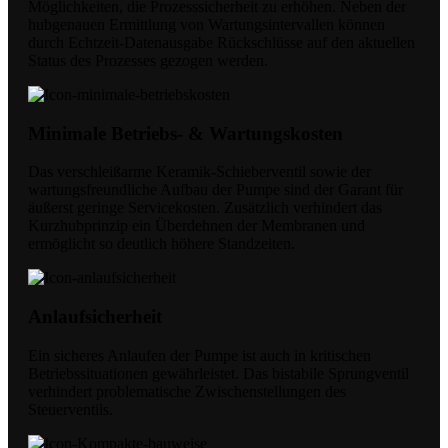
Möglichkeiten, die Prozesssicherheit zu erhöhen. Neben der
hubgenauen Ermittlung von Wartungsintervallen können
durch Echtzeit-Datenausgabe Rückschlüsse auf den aktuellen
Status des Prozesses gezogen werden.
Minimale Betriebs- & Wartungskosten
Das verschleißarme Keramik-Schieberventil sowie der
wartungsfreundliche Aufbau der Pumpe sind der Garant für
äußerst geringe Servicekosten. Zusätzlich verhindert das
Kurzhubprinzip ein Überdehnen der Membranen und
ermöglicht so deutlich höhere Standzeiten.
Anlaufsicherheit
Ein sicheres Anlaufen der Pumpe ist auch in kritischen
Betriebssituationen gewährleistet. Das bistabile Sprungventil
verhindert problematische Zwischenstellungen des
Steuerventils.