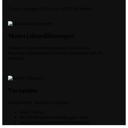
Timmer Pumpen erfüllen die ATEX-Richtlinie
Materialausführungen
Timmer Doppelmembranpumpen sind in den
Materialausführungen Edelstahl, Aluminium und PP
erhältlich.
Varianten
Verschiedene Varianten verfügbar:
Inline-Version
mit federbelasteten Ventilkugeln, oder
mit schwerkraftbelasteten Ventilkugeln