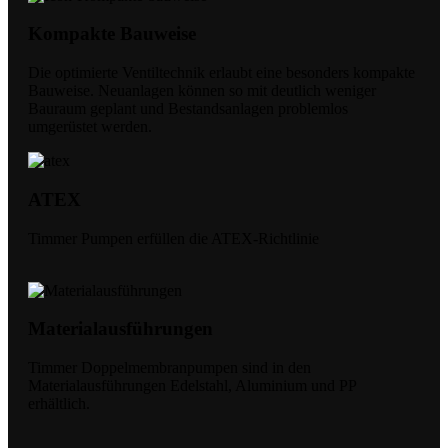
Kompakte Bauweise
Die optimierte Ventiltechnik erlaubt eine besonders kompakte
Bauweise. Neuanlagen können so mit deutlich weniger
Bauraum geplant und Bestandsanlagen problemlos
umgerüstet werden.
ATEX
Timmer Pumpen erfüllen die ATEX-Richtlinie
Materialausführungen
Timmer Doppelmembranpumpen sind in den
Materialausführungen Edelstahl, Aluminium und PP
erhältlich.