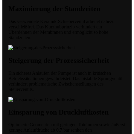
Maximierung der Standzeiten
Das verwendete Keramik-Schieberventil arbeitet nahezu
verschleißfrei. Das Kurzhubprinzip verhindert ein
Überdehnen der Membranen und ermöglicht so hohe
Standzeiten.
Steigerung der Prozesssicherheit
Ein sicheres Anlaufen der Pumpe ist auch in kritischen
Betriebssituationen gewährleistet. Das bistabile Sprungventil
verhindert problematische Zwischenstellungen des
Steuerventils.
Einsparung von Druckluftkosten
Optimierte Geometrien mit geringen Toträumen sowie äußerst
geringe Anlaufdrücke ab 0,7 bar senken den