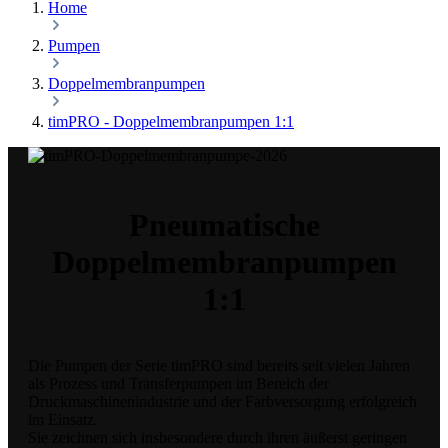
Home
Pumpen
Doppelmembranpumpen
timPRO - Doppelmembranpumpen 1:1
Pneumatische
Doppelmembranpumpen
1:1
Die Pumpen der Serie timPRO sind bereits seit vielen Jahren
als Prozess und Transferpumpen im Bereich der
Druckmaschinenindustrie und der Farbversorgung erfolgreich
im Einsatz.
Sie zeichnen sich insbesondere durch ihren äußerst geringen