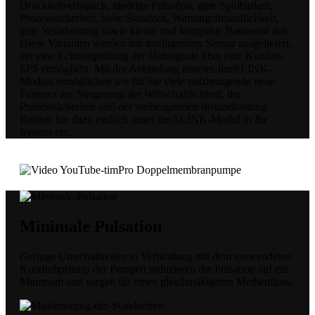
Druckluftverbrauch, niedrige Pulsation, gute Spülbarkeit,
Prozesssicherheit, hohe Standzeit, Wartungsfreundlichkeit,
gute Verarbeitung sowie kleine und kompakte Bauweise aus.
Diese Varianten werden mit intelligentem Sensor ausgeliefert,
der eine Echtzeitprüfung der Hubsignale über eine Kunden-
SPS ermöglicht. Mit der Anbindung unseres tim®LINK-
Moduls ermöglichen wir für Sie viele nutzbringende neue
Features zur Steigerung der Wirtschaftlichkeit, der
Prozesssicherheit und der vorbeugenden Instandhaltung.
Binden Sie dazu einfach unser tim®LINK-Modul in Ihr
System ein.
Minimale Pulsation
Geringe Umschaltzeiten in Verbindung mit dem verwendeten
Kurzhubprinzip der Pumpen reduzieren die Pulsation auf ein
Minimum und sorgen für einen gleichmäßigeren Medienfluss.