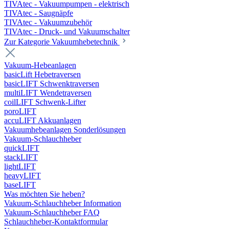
TIVAtec - Vakuumpumpen - elektrisch
TIVAtec - Saugnäpfe
TIVAtec - Vakuumzubehör
TIVAtec - Druck- und Vakuumschalter
Zur Kategorie Vakuumhebetechnik
Vakuum-Hebeanlagen
basicLift Hebetraversen
basicLIFT Schwenktraversen
multiLIFT Wendetraversen
coilLIFT Schwenk-Lifter
poroLIFT
accuLIFT Akkuanlagen
Vakuumhebeanlagen Sonderlösungen
Vakuum-Schlauchheber
quickLIFT
stackLIFT
lightLIFT
heavyLIFT
baseLIFT
Was möchten Sie heben?
Vakuum-Schlauchheber Information
Vakuum-Schlauchheber FAQ
Schlauchheber-Kontaktformular