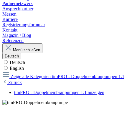
Partnernetzwerk
Ansprechpartner
Messen
Karriere
Registrierungsformular
Kontakt
Magazin / Blog
Referenzen
Menü schließen
Deutsch
Deutsch
English
Zeige alle Kategorien
timPRO - Doppelmembranpumpen 1:1
Zurück
timPRO - Doppelmembranpumpen 1:1 anzeigen