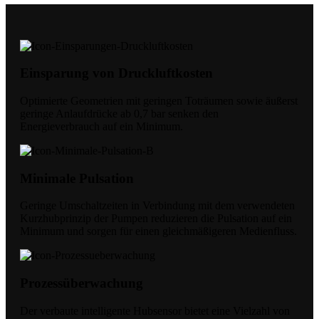
Einsparung von Druckluftkosten
Optimierte Geometrien mit geringen Toträumen sowie äußerst
geringe Anlaufdrücke ab 0,7 bar senken den
Energieverbrauch auf ein Minimum.
Minimale Pulsation
Geringe Umschaltzeiten in Verbindung mit dem verwendeten
Kurzhubprinzip der Pumpen reduzieren die Pulsation auf ein
Minimum und sorgen für einen gleichmäßigeren Medienfluss.
Prozessüberwachung
Der verbaute intelligente Hubsensor bietet eine Vielzahl von