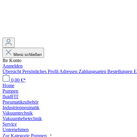
Menü schließen
Ihr Konto
Anmelden
Übersicht
Persönliches Profil
Adressen
Zahlungsarten
Bestellungen
E
0,00 €*
Home
Pumpen
fluidFIT
Pneumatikzubehör
Industriepneumatik
Vakuumtechnik
Vakuumhebetechnik
Service
Unternehmen
Zur Kategorie Pumpen