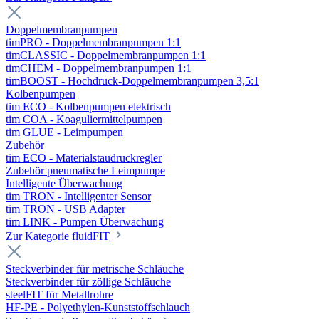
Doppelmembranpumpen
timPRO - Doppelmembranpumpen 1:1
timCLASSIC - Doppelmembranpumpen 1:1
timCHEM - Doppelmembranpumpen 1:1
timBOOST - Hochdruck-Doppelmembranpumpen 3,5:1
Kolbenpumpen
tim ECO - Kolbenpumpen elektrisch
tim COA - Koaguliermittelpumpen
tim GLUE - Leimpumpen
Zubehör
tim ECO - Materialstaudruckregler
Zubehör pneumatische Leimpumpe
Intelligente Überwachung
tim TRON - Intelligenter Sensor
tim TRON - USB Adapter
tim LINK - Pumpen Überwachung
Zur Kategorie fluidFIT
Steckverbinder für metrische Schläuche
Steckverbinder für zöllige Schläuche
steelFIT für Metallrohre
HF-PE - Polyethylen-Kunststoffschlauch