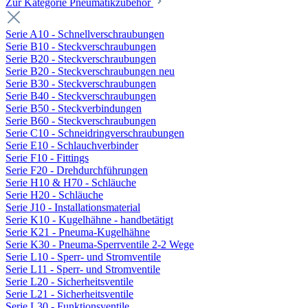
Zur Kategorie Pneumatikzubehör
Serie A10 - Schnellverschraubungen
Serie B10 - Steckverschraubungen
Serie B20 - Steckverschraubungen
Serie B20 - Steckverschraubungen neu
Serie B30 - Steckverschraubungen
Serie B40 - Steckverschraubungen
Serie B50 - Steckverbindungen
Serie B60 - Steckverschraubungen
Serie C10 - Schneidringverschraubungen
Serie E10 - Schlauchverbinder
Serie F10 - Fittings
Serie F20 - Drehdurchführungen
Serie H10 & H70 - Schläuche
Serie H20 - Schläuche
Serie J10 - Installationsmaterial
Serie K10 - Kugelhähne - handbetätigt
Serie K21 - Pneuma-Kugelhähne
Serie K30 - Pneuma-Sperrventile 2-2 Wege
Serie L10 - Sperr- und Stromventile
Serie L11 - Sperr- und Stromventile
Serie L20 - Sicherheitsventile
Serie L21 - Sicherheitsventile
Serie L30 - Funktionsventile