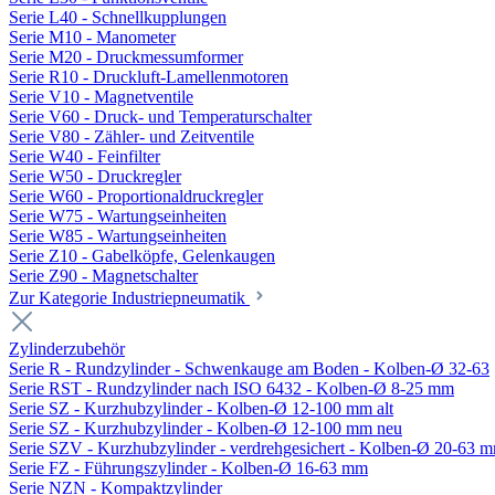
Serie L40 - Schnellkupplungen
Serie M10 - Manometer
Serie M20 - Druckmessumformer
Serie R10 - Druckluft-Lamellenmotoren
Serie V10 - Magnetventile
Serie V60 - Druck- und Temperaturschalter
Serie V80 - Zähler- und Zeitventile
Serie W40 - Feinfilter
Serie W50 - Druckregler
Serie W60 - Proportionaldruckregler
Serie W75 - Wartungseinheiten
Serie W85 - Wartungseinheiten
Serie Z10 - Gabelköpfe, Gelenkaugen
Serie Z90 - Magnetschalter
Zur Kategorie Industriepneumatik
Zylinderzubehör
Serie R - Rundzylinder - Schwenkauge am Boden - Kolben-Ø 32-63
Serie RST - Rundzylinder nach ISO 6432 - Kolben-Ø 8-25 mm
Serie SZ - Kurzhubzylinder - Kolben-Ø 12-100 mm alt
Serie SZ - Kurzhubzylinder - Kolben-Ø 12-100 mm neu
Serie SZV - Kurzhubzylinder - verdrehgesichert - Kolben-Ø 20-63 
Serie FZ - Führungszylinder - Kolben-Ø 16-63 mm
Serie NZN - Kompaktzylinder