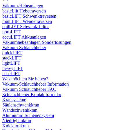
Vakuum-Hebeanlagen
basicLift Hebetraversen
basicLIFT Schwenktraversen
multiLIFT Wendetraversen
coilLIFT Schwenk-Lifter
poroLIFT
accuLIFT Akkuanlagen
Vakuumhebeanlagen Sonderlösungen
Vakuum-Schlauchheber
quickLIFT
stackLIFT
lightLIFT
heavyLIFT
baseLIFT
Was möchten Sie heben?
Vakuum-Schlauchheber Information
Vakuum-Schlauchheber FAQ
Schlauchheber-Kontaktformular
Kransysteme
Säulenschwenkkran
Wandschwenkkran
Aluminium-Schienensystem
Niedrigbaukran
Knickarmkran