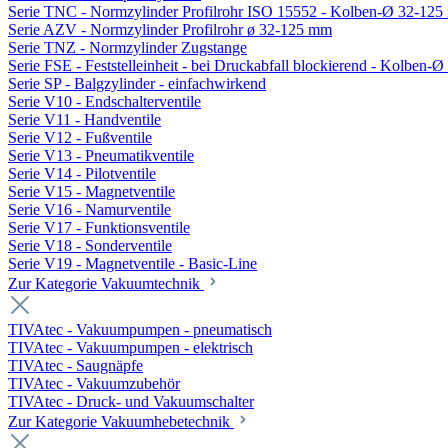
Serie TNC - Normzylinder Profilrohr ISO 15552 - Kolben-Ø 32-12
Serie AZV - Normzylinder Profilrohr ø 32-125 mm
Serie TNZ - Normzylinder Zugstange
Serie FSE - Feststelleinheit - bei Druckabfall blockierend - Kolben-
Serie SP - Balgzylinder - einfachwirkend
Serie V10 - Endschalterventile
Serie V11 - Handventile
Serie V12 - Fußventile
Serie V13 - Pneumatikventile
Serie V14 - Pilotventile
Serie V15 - Magnetventile
Serie V16 - Namurventile
Serie V17 - Funktionsventile
Serie V18 - Sonderventile
Serie V19 - Magnetventile - Basic-Line
Zur Kategorie Vakuumtechnik
TIVAtec - Vakuumpumpen - pneumatisch
TIVAtec - Vakuumpumpen - elektrisch
TIVAtec - Saugnäpfe
TIVAtec - Vakuumzubehör
TIVAtec - Druck- und Vakuumschalter
Zur Kategorie Vakuumhebetechnik