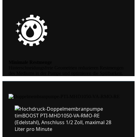
Minimale Restmenge
Hinterschneidungsfreie Geometrien reduzieren Restmengen
des Mediums in der Pumpe und optimieren die Spülbarkeit.