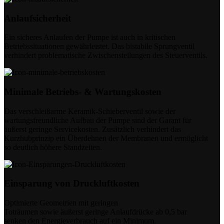
Anlaufsicherheit
Ein sicheres Anlaufen der Pumpe ist auch in kritischen
Betriebssituationen gewährleistet. Das bistabile Sprungventil
verhindert problematische Zwischenstellungen des Steuerventils.
Minimale Betriebs- & Wartungskosten
Das verschleißarme Keramik-Schieberventil sowie der
wartungsfreundliche Aufbau der Pumpe sind der Garant für
äußerst geringe Servicekosten. Zusätzlich verhindert das
Kurzhubprinzip ein Überdehnen der Membranen und ermöglicht
so deutlich höhere Standzeiten.
Einsparung von Druckluftkosten
Optimierte Geometrien mit geringen
Toträumen sowie äußerst geringe Anlaufdrücke ab 0,5 bar
senken den Energieverbrauch auf ein Minimum.