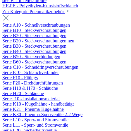
steelFIT für Metallrohre
HF-PE - Polyethylen-Kunststoffschlauch
Zur Kategorie Pneumatikzubehör
Serie A10 - Schnellverschraubungen
Serie B10 - Steckverschraubungen
Serie B20 - Steckverschraubungen
Serie B20 - Steckverschraubungen neu
Serie B30 - Steckverschraubungen
Serie B40 - Steckverschraubungen
Serie B50 - Steckverbindungen
Serie B60 - Steckverschraubungen
Serie C10 - Schneidringverschraubungen
Serie E10 - Schlauchverbinder
Serie F10 - Fittings
Serie F20 - Drehdurchführungen
Serie H10 & H70 - Schläuche
Serie H20 - Schläuche
Serie J10 - Installationsmaterial
Serie K10 - Kugelhähne - handbetätigt
Serie K21 - Pneuma-Kugelhähne
Serie K30 - Pneuma-Sperrventile 2-2 Wege
Serie L10 - Sperr- und Stromventile
Serie L11 - Sperr- und Stromventile
Serie L20 - Sicherheitsventile