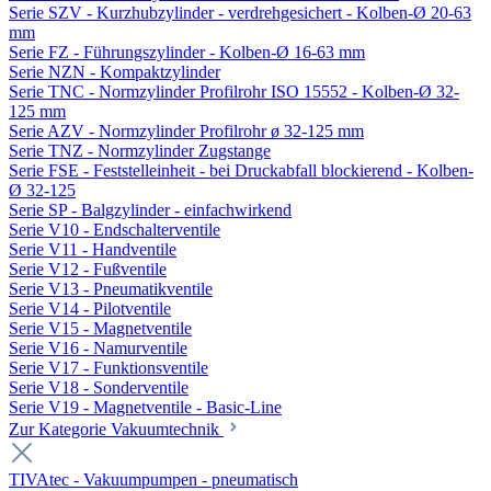
Serie SZV - Kurzhubzylinder - verdrehgesichert - Kolben-Ø 20-63
mm
Serie FZ - Führungszylinder - Kolben-Ø 16-63 mm
Serie NZN - Kompaktzylinder
Serie TNC - Normzylinder Profilrohr ISO 15552 - Kolben-Ø 32-
125 mm
Serie AZV - Normzylinder Profilrohr ø 32-125 mm
Serie TNZ - Normzylinder Zugstange
Serie FSE - Feststelleinheit - bei Druckabfall blockierend - Kolben-
Ø 32-125
Serie SP - Balgzylinder - einfachwirkend
Serie V10 - Endschalterventile
Serie V11 - Handventile
Serie V12 - Fußventile
Serie V13 - Pneumatikventile
Serie V14 - Pilotventile
Serie V15 - Magnetventile
Serie V16 - Namurventile
Serie V17 - Funktionsventile
Serie V18 - Sonderventile
Serie V19 - Magnetventile - Basic-Line
Zur Kategorie Vakuumtechnik
TIVAtec - Vakuumpumpen - pneumatisch