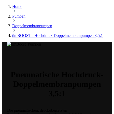
Home
Pumpen
Doppelmembranpumpen
timBOOST - Hochdruck-Doppelmembranpumpen 3,5:1
Pneumatische Hochdruck-
Doppelmembranpumpen
3,5:1
Die pneumatischen, druckübersetzten