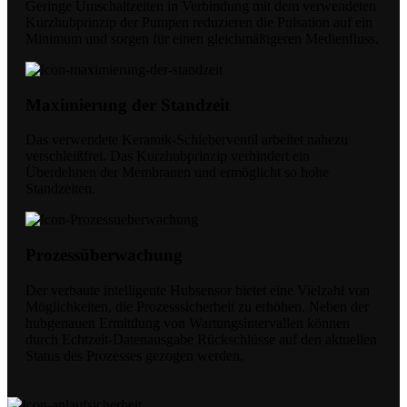
Geringe Umschaltzeiten in Verbindung mit dem verwendeten
Kurzhubprinzip der Pumpen reduzieren die Pulsation auf ein
Minimum und sorgen für einen gleichmäßigeren Medienfluss.
Maximierung der Standzeit
Das verwendete Keramik-Schieberventil arbeitet nahezu
verschleißfrei. Das Kurzhubprinzip verhindert ein
Überdehnen der Membranen und ermöglicht so hohe
Standzeiten.
Prozessüberwachung
Der verbaute intelligente Hubsensor bietet eine Vielzahl von
Möglichkeiten, die Prozesssicherheit zu erhöhen. Neben der
hubgenauen Ermittlung von Wartungsintervallen können
durch Echtzeit-Datenausgabe Rückschlüsse auf den aktuellen
Status des Prozesses gezogen werden.