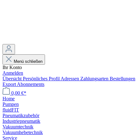
Menü schließen
Ihr Konto
Anmelden
Übersicht
Persönliches Profil
Adressen
Zahlungsarten
Bestellungen
Export
Abonnements
0,00 €*
Home
Pumpen
fluidFIT
Pneumatikzubehör
Industriepneumatik
Vakuumtechnik
Vakuumhebetechnik
Service