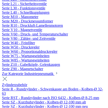
Serie L21 - Sicherheitsventile
Serie L30 - Funktionsventile
Serie L40 - Schnellkupplungen
Serie M10 - Manometer
Serie M20 - Druckmessumformer
Serie R10 - Druckluft-Lamellenmotoren
Serie V10 - Magnetventile
Serie V60 - Druck- und Temperaturschalter
Serie V80 - Zähler- und Zeitventile
Serie W40 - Feinfilter
Serie W50 - Druckregler
Serie W60 - Proportionaldruckregler
Serie W75 - Wartungseinheiten
Serie W85 - Wartungseinheiten
Serie Z10 - Gabelköpfe, Gelenkaugen
Serie Z90 - Magnetschalter
Zur Kategorie Industriepneumatik
Zylinderzubehör
Serie R - Rundzylinder - Schwenkauge am Boden - Kolben-Ø 32-
63
Serie RST - Rundzylinder nach ISO 6432 - Kolben-Ø 8-25 mm
Serie SZ - Kurzhubzylinder - Kolben-Ø 12-100 mm alt
Serie SZ - Kurzhubzylinder - Kolben-Ø 12-100 mm neu