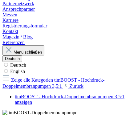
Partnernetzwerk
Ansprechpartner
Messen
Karriere
Registrierungsformular
Kontakt
Magazin / Blog
Referenzen
Menü schließen
Deutsch
Deutsch
English
Zeige alle Kategorien
timBOOST - Hochdruck-
Doppelmembranpumpen 3,5:1
Zurück
timBOOST - Hochdruck-Doppelmembranpumpen 3,5:1
anzeigen