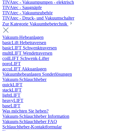
TIVAtec - Vakuumpumpen - elektrisch
TIVAtec - Saugnäpfe
TIVAtec - Vakuumzubehör
TIVAtec - Druck- und Vakuumschalter
Zur Kategorie Vakuumhebetechnik
Vakuum-Hebeanlagen
basicLift Hebetraversen
basicLIFT Schwenktraversen
multiLIFT Wendetraversen
coilLIFT Schwenk-Lifter
poroLIFT
accuLIFT Akkuanlagen
Vakuumhebeanlagen Sonderlösungen
Vakuum-Schlauchheber
quickLIFT
stackLIFT
lightLIFT
heavyLIFT
baseLIFT
Was möchten Sie heben?
Vakuum-Schlauchheber Information
Vakuum-Schlauchheber FAQ
Schlauchheber-Kontaktformular