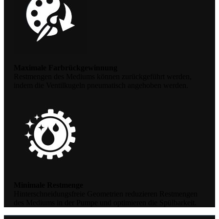
Maximale Farbrückgewinnung
Restmengen des Mediums können zurückgeführt werden,
indem die Ventilkugeln pneumatisch angehoben werden.
Minimale Restmenge
Hinterschneidungsfreie Geometrien reduzieren Restmengen
des Mediums in der Pumpe und optimieren die Spülbarkeit.