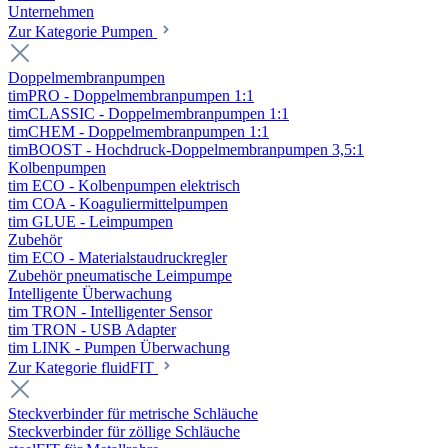
Unternehmen
Zur Kategorie Pumpen
Doppelmembranpumpen
timPRO - Doppelmembranpumpen 1:1
timCLASSIC - Doppelmembranpumpen 1:1
timCHEM - Doppelmembranpumpen 1:1
timBOOST - Hochdruck-Doppelmembranpumpen 3,5:1
Kolbenpumpen
tim ECO - Kolbenpumpen elektrisch
tim COA - Koaguliermittelpumpen
tim GLUE - Leimpumpen
Zubehör
tim ECO - Materialstaudruckregler
Zubehör pneumatische Leimpumpe
Intelligente Überwachung
tim TRON - Intelligenter Sensor
tim TRON - USB Adapter
tim LINK - Pumpen Überwachung
Zur Kategorie fluidFIT
Steckverbinder für metrische Schläuche
Steckverbinder für zöllige Schläuche