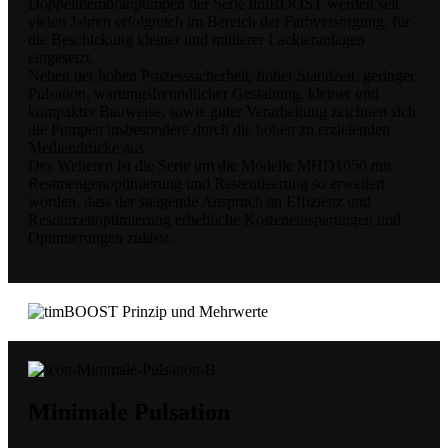
Doppelmembranpumpen der Serie timBOOST werden seit
vielen Jahren erfolgreich im Bereich der Farbversorgung, für
die Beschickung kleiner und mittlerer Lackieranlagen
eingesetzt.
Neben der hohen Prozesssicherheit, hoher Standzeit, geringer
Pulsation, wartungsfreundlicher Gestaltung, kleiner und
kompakter Bauweise, sowie guter Verarbeitung zeichnen sich
die Pumpen insbesondere durch die hohen zu erzielenden
Mediendrücke aus.
Des Weiteren ist die Serie um die Modelle MHD1050 mit
Restmengenoptimierung und Restentleerung so erweitert
worden, dass der steigende Anspruch an Effizienz und
Resourcenoptimierung erhebliche Kosteneinsparungen und
Optimierungen zulässt.
Minimale Pulsation