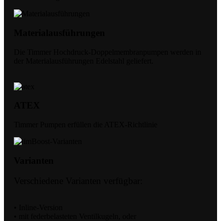
Materialausführungen
Die Timmer Hochdruck-Doppelmembranpumpen werden in
der Materialausführungen Edelstahl geliefert.
ATEX
Timmer Pumpen erfüllen die ATEX-Richtlinie
Varianten
Verschiedene Varianten verfügbar:
• Inline-Version
• mit federbelasteten Ventilkugeln, oder