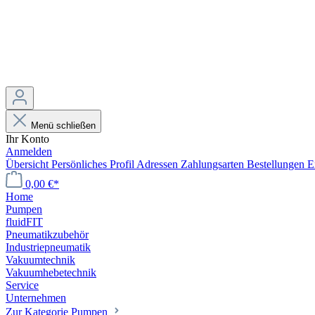
Menü schließen
Ihr Konto
Anmelden
Übersicht
Persönliches Profil
Adressen
Zahlungsarten
Bestellungen
E
0,00 €*
Home
Pumpen
fluidFIT
Pneumatikzubehör
Industriepneumatik
Vakuumtechnik
Vakuumhebetechnik
Service
Unternehmen
Zur Kategorie Pumpen