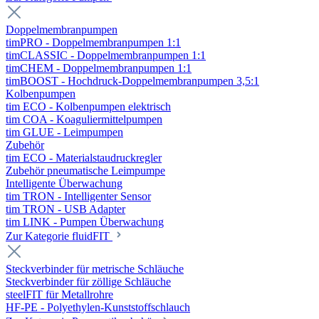
Doppelmembranpumpen
timPRO - Doppelmembranpumpen 1:1
timCLASSIC - Doppelmembranpumpen 1:1
timCHEM - Doppelmembranpumpen 1:1
timBOOST - Hochdruck-Doppelmembranpumpen 3,5:1
Kolbenpumpen
tim ECO - Kolbenpumpen elektrisch
tim COA - Koaguliermittelpumpen
tim GLUE - Leimpumpen
Zubehör
tim ECO - Materialstaudruckregler
Zubehör pneumatische Leimpumpe
Intelligente Überwachung
tim TRON - Intelligenter Sensor
tim TRON - USB Adapter
tim LINK - Pumpen Überwachung
Zur Kategorie fluidFIT
Steckverbinder für metrische Schläuche
Steckverbinder für zöllige Schläuche
steelFIT für Metallrohre
HF-PE - Polyethylen-Kunststoffschlauch