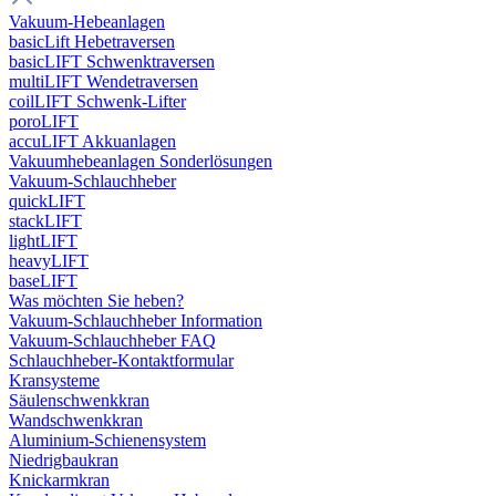
Vakuum-Hebeanlagen
basicLift Hebetraversen
basicLIFT Schwenktraversen
multiLIFT Wendetraversen
coilLIFT Schwenk-Lifter
poroLIFT
accuLIFT Akkuanlagen
Vakuumhebeanlagen Sonderlösungen
Vakuum-Schlauchheber
quickLIFT
stackLIFT
lightLIFT
heavyLIFT
baseLIFT
Was möchten Sie heben?
Vakuum-Schlauchheber Information
Vakuum-Schlauchheber FAQ
Schlauchheber-Kontaktformular
Kransysteme
Säulenschwenkkran
Wandschwenkkran
Aluminium-Schienensystem
Niedrigbaukran
Knickarmkran