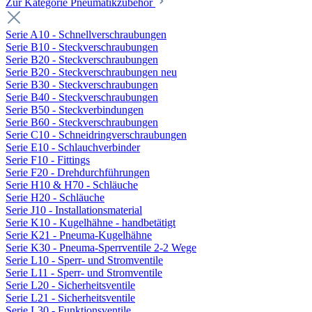
Zur Kategorie Pneumatikzubehör
Serie A10 - Schnellverschraubungen
Serie B10 - Steckverschraubungen
Serie B20 - Steckverschraubungen
Serie B20 - Steckverschraubungen neu
Serie B30 - Steckverschraubungen
Serie B40 - Steckverschraubungen
Serie B50 - Steckverbindungen
Serie B60 - Steckverschraubungen
Serie C10 - Schneidringverschraubungen
Serie E10 - Schlauchverbinder
Serie F10 - Fittings
Serie F20 - Drehdurchführungen
Serie H10 & H70 - Schläuche
Serie H20 - Schläuche
Serie J10 - Installationsmaterial
Serie K10 - Kugelhähne - handbetätigt
Serie K21 - Pneuma-Kugelhähne
Serie K30 - Pneuma-Sperrventile 2-2 Wege
Serie L10 - Sperr- und Stromventile
Serie L11 - Sperr- und Stromventile
Serie L20 - Sicherheitsventile
Serie L21 - Sicherheitsventile
Serie L30 - Funktionsventile