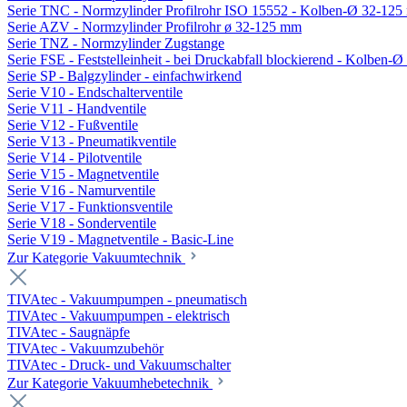
Serie TNC - Normzylinder Profilrohr ISO 15552 - Kolben-Ø 32-12
Serie AZV - Normzylinder Profilrohr ø 32-125 mm
Serie TNZ - Normzylinder Zugstange
Serie FSE - Feststelleinheit - bei Druckabfall blockierend - Kolben-
Serie SP - Balgzylinder - einfachwirkend
Serie V10 - Endschalterventile
Serie V11 - Handventile
Serie V12 - Fußventile
Serie V13 - Pneumatikventile
Serie V14 - Pilotventile
Serie V15 - Magnetventile
Serie V16 - Namurventile
Serie V17 - Funktionsventile
Serie V18 - Sonderventile
Serie V19 - Magnetventile - Basic-Line
Zur Kategorie Vakuumtechnik
TIVAtec - Vakuumpumpen - pneumatisch
TIVAtec - Vakuumpumpen - elektrisch
TIVAtec - Saugnäpfe
TIVAtec - Vakuumzubehör
TIVAtec - Druck- und Vakuumschalter
Zur Kategorie Vakuumhebetechnik