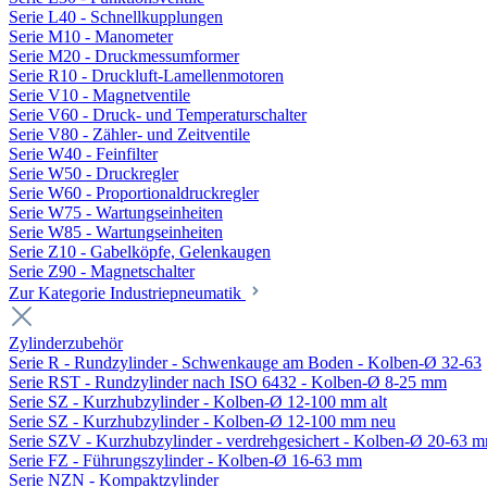
Serie L40 - Schnellkupplungen
Serie M10 - Manometer
Serie M20 - Druckmessumformer
Serie R10 - Druckluft-Lamellenmotoren
Serie V10 - Magnetventile
Serie V60 - Druck- und Temperaturschalter
Serie V80 - Zähler- und Zeitventile
Serie W40 - Feinfilter
Serie W50 - Druckregler
Serie W60 - Proportionaldruckregler
Serie W75 - Wartungseinheiten
Serie W85 - Wartungseinheiten
Serie Z10 - Gabelköpfe, Gelenkaugen
Serie Z90 - Magnetschalter
Zur Kategorie Industriepneumatik
Zylinderzubehör
Serie R - Rundzylinder - Schwenkauge am Boden - Kolben-Ø 32-63
Serie RST - Rundzylinder nach ISO 6432 - Kolben-Ø 8-25 mm
Serie SZ - Kurzhubzylinder - Kolben-Ø 12-100 mm alt
Serie SZ - Kurzhubzylinder - Kolben-Ø 12-100 mm neu
Serie SZV - Kurzhubzylinder - verdrehgesichert - Kolben-Ø 20-63 
Serie FZ - Führungszylinder - Kolben-Ø 16-63 mm
Serie NZN - Kompaktzylinder