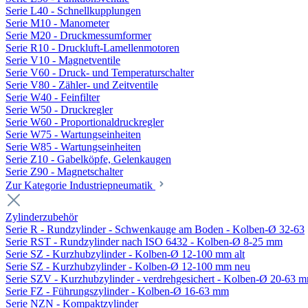
Serie L40 - Schnellkupplungen
Serie M10 - Manometer
Serie M20 - Druckmessumformer
Serie R10 - Druckluft-Lamellenmotoren
Serie V10 - Magnetventile
Serie V60 - Druck- und Temperaturschalter
Serie V80 - Zähler- und Zeitventile
Serie W40 - Feinfilter
Serie W50 - Druckregler
Serie W60 - Proportionaldruckregler
Serie W75 - Wartungseinheiten
Serie W85 - Wartungseinheiten
Serie Z10 - Gabelköpfe, Gelenkaugen
Serie Z90 - Magnetschalter
Zur Kategorie Industriepneumatik
Zylinderzubehör
Serie R - Rundzylinder - Schwenkauge am Boden - Kolben-Ø 32-63
Serie RST - Rundzylinder nach ISO 6432 - Kolben-Ø 8-25 mm
Serie SZ - Kurzhubzylinder - Kolben-Ø 12-100 mm alt
Serie SZ - Kurzhubzylinder - Kolben-Ø 12-100 mm neu
Serie SZV - Kurzhubzylinder - verdrehgesichert - Kolben-Ø 20-63 
Serie FZ - Führungszylinder - Kolben-Ø 16-63 mm
Serie NZN - Kompaktzylinder