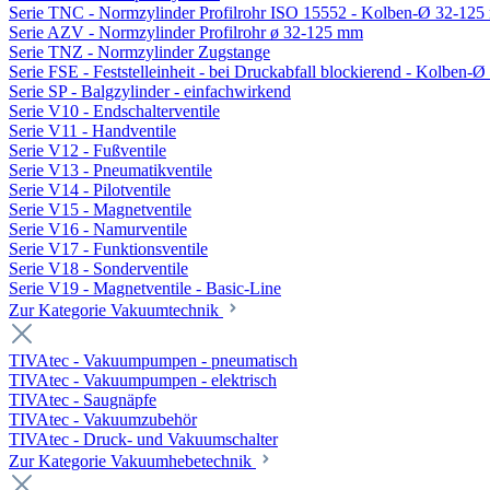
Serie TNC - Normzylinder Profilrohr ISO 15552 - Kolben-Ø 32-12
Serie AZV - Normzylinder Profilrohr ø 32-125 mm
Serie TNZ - Normzylinder Zugstange
Serie FSE - Feststelleinheit - bei Druckabfall blockierend - Kolben-
Serie SP - Balgzylinder - einfachwirkend
Serie V10 - Endschalterventile
Serie V11 - Handventile
Serie V12 - Fußventile
Serie V13 - Pneumatikventile
Serie V14 - Pilotventile
Serie V15 - Magnetventile
Serie V16 - Namurventile
Serie V17 - Funktionsventile
Serie V18 - Sonderventile
Serie V19 - Magnetventile - Basic-Line
Zur Kategorie Vakuumtechnik
TIVAtec - Vakuumpumpen - pneumatisch
TIVAtec - Vakuumpumpen - elektrisch
TIVAtec - Saugnäpfe
TIVAtec - Vakuumzubehör
TIVAtec - Druck- und Vakuumschalter
Zur Kategorie Vakuumhebetechnik