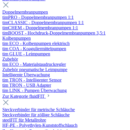
Doppelmembranpumpen
timPRO - Doppelmembranpumpen 1:1
timCLASSIC - Doppelmembranpumpen 1:1
timCHEM - Doppelmembranpumpen 1:1
timBOOST - Hochdruck-Doppelmembranpumpen 3,5:1
Kolbenpumpen
tim ECO - Kolbenpumpen elektrisch
tim COA - Koaguliermittelpumpen
tim GLUE - Leimpumpen
Zubehör
tim ECO - Materialstaudruckregler
Zubehör pneumatische Leimpumpe
Intelligente Überwachung
tim TRON - Intelligenter Sensor
tim TRON - USB Adapter
tim LINK - Pumpen Überwachung
Zur Kategorie fluidFIT
Steckverbinder für metrische Schläuche
Steckverbinder für zöllige Schläuche
steelFIT für Metallrohre
HF-PE - Polyethylen-Kunststoffschlauch