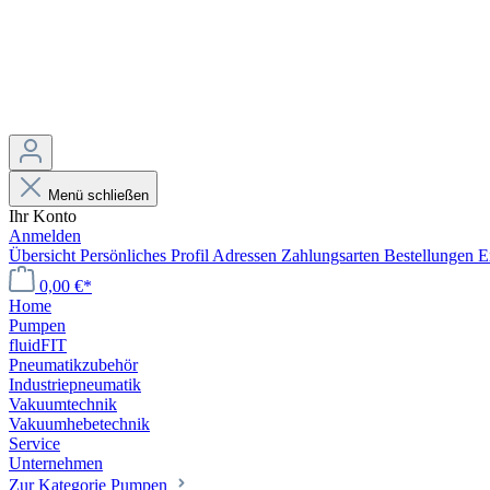
Menü schließen
Ihr Konto
Anmelden
Übersicht
Persönliches Profil
Adressen
Zahlungsarten
Bestellungen
E
0,00 €*
Home
Pumpen
fluidFIT
Pneumatikzubehör
Industriepneumatik
Vakuumtechnik
Vakuumhebetechnik
Service
Unternehmen
Zur Kategorie Pumpen