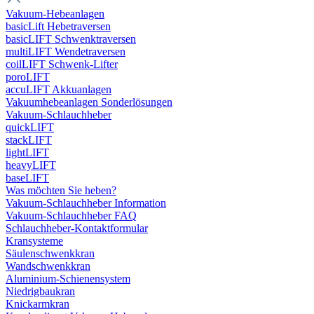
Vakuum-Hebeanlagen
basicLift Hebetraversen
basicLIFT Schwenktraversen
multiLIFT Wendetraversen
coilLIFT Schwenk-Lifter
poroLIFT
accuLIFT Akkuanlagen
Vakuumhebeanlagen Sonderlösungen
Vakuum-Schlauchheber
quickLIFT
stackLIFT
lightLIFT
heavyLIFT
baseLIFT
Was möchten Sie heben?
Vakuum-Schlauchheber Information
Vakuum-Schlauchheber FAQ
Schlauchheber-Kontaktformular
Kransysteme
Säulenschwenkkran
Wandschwenkkran
Aluminium-Schienensystem
Niedrigbaukran
Knickarmkran