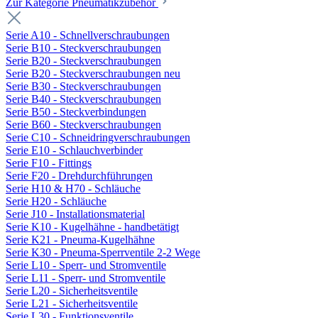
Zur Kategorie Pneumatikzubehör
Serie A10 - Schnellverschraubungen
Serie B10 - Steckverschraubungen
Serie B20 - Steckverschraubungen
Serie B20 - Steckverschraubungen neu
Serie B30 - Steckverschraubungen
Serie B40 - Steckverschraubungen
Serie B50 - Steckverbindungen
Serie B60 - Steckverschraubungen
Serie C10 - Schneidringverschraubungen
Serie E10 - Schlauchverbinder
Serie F10 - Fittings
Serie F20 - Drehdurchführungen
Serie H10 & H70 - Schläuche
Serie H20 - Schläuche
Serie J10 - Installationsmaterial
Serie K10 - Kugelhähne - handbetätigt
Serie K21 - Pneuma-Kugelhähne
Serie K30 - Pneuma-Sperrventile 2-2 Wege
Serie L10 - Sperr- und Stromventile
Serie L11 - Sperr- und Stromventile
Serie L20 - Sicherheitsventile
Serie L21 - Sicherheitsventile
Serie L30 - Funktionsventile