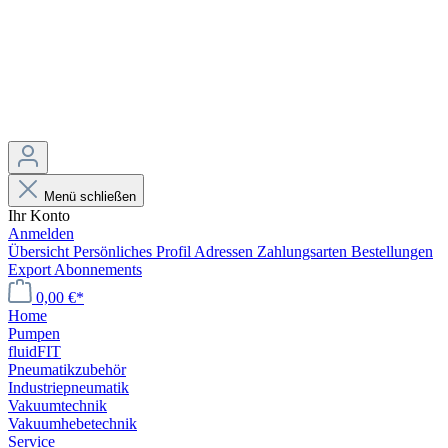
Menü schließen
Ihr Konto
Anmelden
Übersicht
Persönliches Profil
Adressen
Zahlungsarten
Bestellungen
Export
Abonnements
0,00 €*
Home
Pumpen
fluidFIT
Pneumatikzubehör
Industriepneumatik
Vakuumtechnik
Vakuumhebetechnik
Service