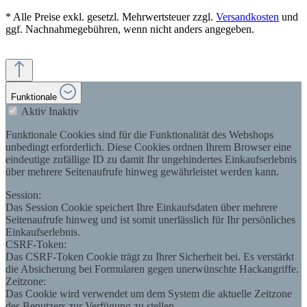
* Alle Preise exkl. gesetzl. Mehrwertsteuer zzgl.
Versandkosten
und
ggf. Nachnahmegebühren, wenn nicht anders angegeben.
Funktionale
Aktiv
Inaktiv
Funktionale Cookies sind für die Funktionalität des Webshops
unbedingt erforderlich. Diese Cookies ordnen Ihrem Browser eine
eindeutige zufällige ID zu damit Ihr ungehindertes Einkaufserlebnis
über mehrere Seitenaufrufe hinweg gewährleistet werden kann.
Session:
Das Session Cookie speichert Ihre Einkaufsdaten über mehrere
Seitenaufrufe hinweg und ist somit unerlässlich für Ihr persönliches
Einkaufserlebnis.
CSRF-Token:
Das CSRF-Token Cookie trägt zu Ihrer Sicherheit bei. Es verstärkt
die Absicherung bei Formularen gegen unerwünschte Hackangriffe.
Zeitzone:
Das Cookie wird verwendet um dem System die aktuelle Zeitzone
des Benutzers zur Verfügung zu stellen.