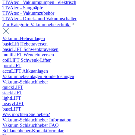
TIVAtec - Vakuumpumpen - elektrisch
TIVAtec - Saugnäpfe
TIVAtec - Vakuumzubehör
TIVAtec - Druck- und Vakuumschalter
Zur Kategorie Vakuumhebetechnik
Vakuum-Hebeanlagen
basicLift Hebetraversen
basicLIFT Schwenktraversen
multiLIFT Wendetraversen
coilLIFT Schwenk-Lifter
poroLIFT
accuLIFT Akkuanlagen
Vakuumhebeanlagen Sonderlösungen
Vakuum-Schlauchheber
quickLIFT
stackLIFT
lightLIFT
heavyLIFT
baseLIFT
Was möchten Sie heben?
Vakuum-Schlauchheber Information
Vakuum-Schlauchheber FAQ
Schlauchheber-Kontaktformular