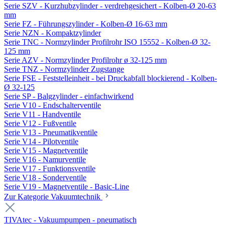
Serie SZV - Kurzhubzylinder - verdrehgesichert - Kolben-Ø 20-63
mm
Serie FZ - Führungszylinder - Kolben-Ø 16-63 mm
Serie NZN - Kompaktzylinder
Serie TNC - Normzylinder Profilrohr ISO 15552 - Kolben-Ø 32-
125 mm
Serie AZV - Normzylinder Profilrohr ø 32-125 mm
Serie TNZ - Normzylinder Zugstange
Serie FSE - Feststelleinheit - bei Druckabfall blockierend - Kolben-
Ø 32-125
Serie SP - Balgzylinder - einfachwirkend
Serie V10 - Endschalterventile
Serie V11 - Handventile
Serie V12 - Fußventile
Serie V13 - Pneumatikventile
Serie V14 - Pilotventile
Serie V15 - Magnetventile
Serie V16 - Namurventile
Serie V17 - Funktionsventile
Serie V18 - Sonderventile
Serie V19 - Magnetventile - Basic-Line
Zur Kategorie Vakuumtechnik
TIVAtec - Vakuumpumpen - pneumatisch