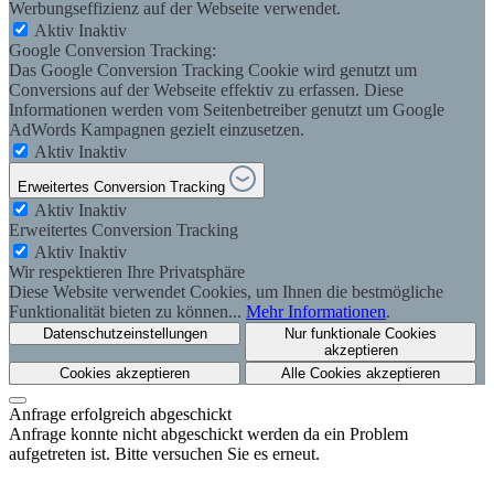
Werbungseffizienz auf der Webseite verwendet.
Aktiv
Inaktiv
Google Conversion Tracking:
Das Google Conversion Tracking Cookie wird genutzt um
Conversions auf der Webseite effektiv zu erfassen. Diese
Informationen werden vom Seitenbetreiber genutzt um Google
AdWords Kampagnen gezielt einzusetzen.
Aktiv
Inaktiv
Erweitertes Conversion Tracking
Aktiv
Inaktiv
Erweitertes Conversion Tracking
Aktiv
Inaktiv
Wir respektieren Ihre Privatsphäre
Diese Website verwendet Cookies, um Ihnen die bestmögliche
Funktionalität bieten zu können...
Mehr Informationen
.
Datenschutzeinstellungen
Nur funktionale Cookies
akzeptieren
Cookies akzeptieren
Alle Cookies akzeptieren
Anfrage erfolgreich abgeschickt
Anfrage konnte nicht abgeschickt werden da ein Problem
aufgetreten ist. Bitte versuchen Sie es erneut.