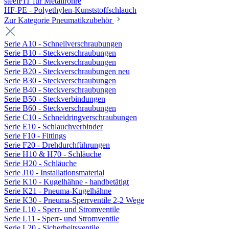
steelFIT für Metallrohre
HF-PE - Polyethylen-Kunststoffschlauch
Zur Kategorie Pneumatikzubehör
Serie A10 - Schnellverschraubungen
Serie B10 - Steckverschraubungen
Serie B20 - Steckverschraubungen
Serie B20 - Steckverschraubungen neu
Serie B30 - Steckverschraubungen
Serie B40 - Steckverschraubungen
Serie B50 - Steckverbindungen
Serie B60 - Steckverschraubungen
Serie C10 - Schneidringverschraubungen
Serie E10 - Schlauchverbinder
Serie F10 - Fittings
Serie F20 - Drehdurchführungen
Serie H10 & H70 - Schläuche
Serie H20 - Schläuche
Serie J10 - Installationsmaterial
Serie K10 - Kugelhähne - handbetätigt
Serie K21 - Pneuma-Kugelhähne
Serie K30 - Pneuma-Sperrventile 2-2 Wege
Serie L10 - Sperr- und Stromventile
Serie L11 - Sperr- und Stromventile
Serie L20 - Sicherheitsventile