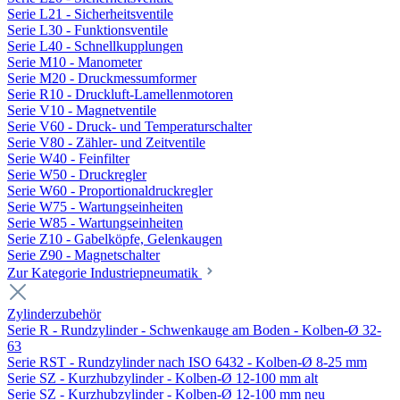
Serie L21 - Sicherheitsventile
Serie L30 - Funktionsventile
Serie L40 - Schnellkupplungen
Serie M10 - Manometer
Serie M20 - Druckmessumformer
Serie R10 - Druckluft-Lamellenmotoren
Serie V10 - Magnetventile
Serie V60 - Druck- und Temperaturschalter
Serie V80 - Zähler- und Zeitventile
Serie W40 - Feinfilter
Serie W50 - Druckregler
Serie W60 - Proportionaldruckregler
Serie W75 - Wartungseinheiten
Serie W85 - Wartungseinheiten
Serie Z10 - Gabelköpfe, Gelenkaugen
Serie Z90 - Magnetschalter
Zur Kategorie Industriepneumatik
Zylinderzubehör
Serie R - Rundzylinder - Schwenkauge am Boden - Kolben-Ø 32-
63
Serie RST - Rundzylinder nach ISO 6432 - Kolben-Ø 8-25 mm
Serie SZ - Kurzhubzylinder - Kolben-Ø 12-100 mm alt
Serie SZ - Kurzhubzylinder - Kolben-Ø 12-100 mm neu