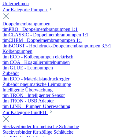
Unternehmen
Zur Kategorie Pumpen
Doppelmembranpumpen
timPRO - Doppelmembranpumpen 1:1
timCLASSIC - Doppelmembranpumpen 1:1
timCHEM - Doppelmembranpumpen 1:1
timBOOST - Hochdruck-Doppelmembranpumpen 3,5:1
Kolbenpumpen
tim ECO - Kolbenpumpen elektrisch
tim COA - Koaguliermittelpumpen
tim GLUE - Leimpumpen
Zubehör
tim ECO - Materialstaudruckregler
Zubehör pneumatische Leimpumpe
Intelligente Überwachung
tim TRON - Intelligenter Sensor
tim TRON - USB Adapter
tim LINK - Pumpen Überwachung
Zur Kategorie fluidFIT
Steckverbinder für metrische Schläuche
Steckverbinder für zöllige Schläuche