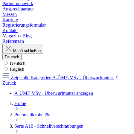
Partnernetzwerk
Ansprechpartner
Messen
Karriere
Registrierungsformular
Kontakt
Magazin / Blog
Referenzen
Menü schließen
Deutsch
Deutsch
English
Zeige alle Kategorien
A-ÜMF-MSv - Überwurfmutter
Zurück
A-ÜMF-MSv - Überwurfmutter anzeigen
Home
Pneumatikzubehör
Serie A10 - Schnellverschraubungen