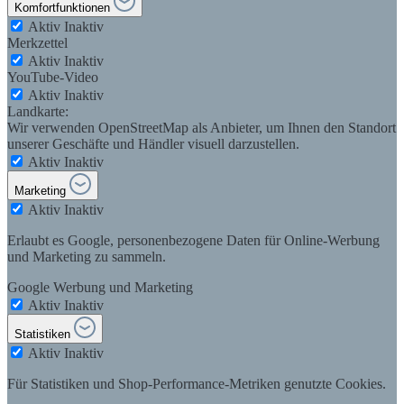
Komfortfunktionen
Aktiv
Inaktiv
Merkzettel
Aktiv
Inaktiv
YouTube-Video
Aktiv
Inaktiv
Landkarte:
Wir verwenden OpenStreetMap als Anbieter, um Ihnen den Standort
unserer Geschäfte und Händler visuell darzustellen.
Aktiv
Inaktiv
Marketing
Aktiv
Inaktiv
Erlaubt es Google, personenbezogene Daten für Online-Werbung
und Marketing zu sammeln.
Google Werbung und Marketing
Aktiv
Inaktiv
Statistiken
Aktiv
Inaktiv
Für Statistiken und Shop-Performance-Metriken genutzte Cookies.