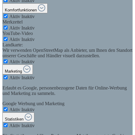
Aktiv
Inaktiv
Komfortfunktionen
Aktiv
Inaktiv
Merkzettel
Aktiv
Inaktiv
YouTube-Video
Aktiv
Inaktiv
Landkarte:
Wir verwenden OpenStreetMap als Anbieter, um Ihnen den Standort
unserer Geschäfte und Händler visuell darzustellen.
Aktiv
Inaktiv
Marketing
Aktiv
Inaktiv
Erlaubt es Google, personenbezogene Daten für Online-Werbung
und Marketing zu sammeln.
Google Werbung und Marketing
Aktiv
Inaktiv
Statistiken
Aktiv
Inaktiv