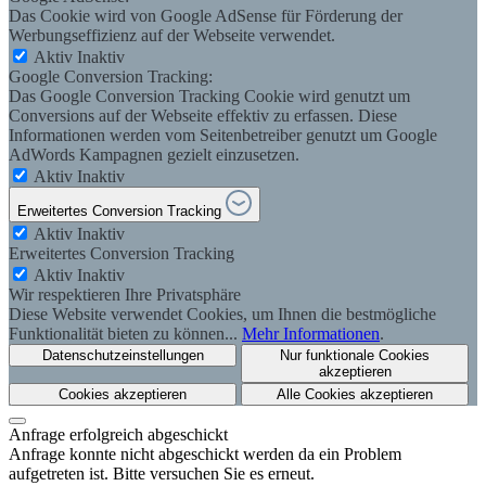
Das Cookie wird von Google AdSense für Förderung der
Werbungseffizienz auf der Webseite verwendet.
Aktiv
Inaktiv
Google Conversion Tracking:
Das Google Conversion Tracking Cookie wird genutzt um
Conversions auf der Webseite effektiv zu erfassen. Diese
Informationen werden vom Seitenbetreiber genutzt um Google
AdWords Kampagnen gezielt einzusetzen.
Aktiv
Inaktiv
Erweitertes Conversion Tracking
Aktiv
Inaktiv
Erweitertes Conversion Tracking
Aktiv
Inaktiv
Wir respektieren Ihre Privatsphäre
Diese Website verwendet Cookies, um Ihnen die bestmögliche
Funktionalität bieten zu können...
Mehr Informationen
.
Datenschutzeinstellungen
Nur funktionale Cookies
akzeptieren
Cookies akzeptieren
Alle Cookies akzeptieren
Anfrage erfolgreich abgeschickt
Anfrage konnte nicht abgeschickt werden da ein Problem
aufgetreten ist. Bitte versuchen Sie es erneut.