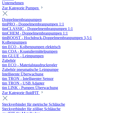
Unternehmen
Zur Kategorie Pumpen
Doppelmembranpumpen
timPRO - Doppelmembranpumpen 1:1
timCLASSIC - Doppelmembranpumpen 1:1
timCHEM - Doppelmembranpumpen 1:1
timBOOST - Hochdruck-Doppelmembranpumpen 3,5:1
Kolbenpumpen
tim ECO - Kolbenpumpen elektrisch
tim COA - Koaguliermittelpumpen
tim GLUE - Leimpumpen
Zubehör
tim ECO - Materialstaudruckregler
Zubehör pneumatische Leimpumpe
Intelligente Überwachung
tim TRON - Intelligenter Sensor
tim TRON - USB Adapter
tim LINK - Pumpen Überwachung
Zur Kategorie fluidFIT
Steckverbinder für metrische Schläuche
Steckverbinder für zöllige Schläuche