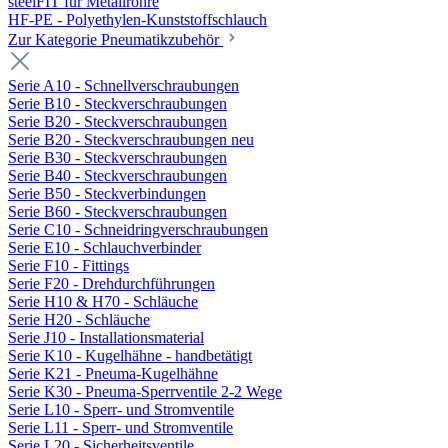
steelFIT für Metallrohre
HF-PE - Polyethylen-Kunststoffschlauch
Zur Kategorie Pneumatikzubehör
Serie A10 - Schnellverschraubungen
Serie B10 - Steckverschraubungen
Serie B20 - Steckverschraubungen
Serie B20 - Steckverschraubungen neu
Serie B30 - Steckverschraubungen
Serie B40 - Steckverschraubungen
Serie B50 - Steckverbindungen
Serie B60 - Steckverschraubungen
Serie C10 - Schneidringverschraubungen
Serie E10 - Schlauchverbinder
Serie F10 - Fittings
Serie F20 - Drehdurchführungen
Serie H10 & H70 - Schläuche
Serie H20 - Schläuche
Serie J10 - Installationsmaterial
Serie K10 - Kugelhähne - handbetätigt
Serie K21 - Pneuma-Kugelhähne
Serie K30 - Pneuma-Sperrventile 2-2 Wege
Serie L10 - Sperr- und Stromventile
Serie L11 - Sperr- und Stromventile
Serie L20 - Sicherheitsventile