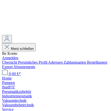
Menü schließen
Ihr Konto
Anmelden
Übersicht
Persönliches Profil
Adressen
Zahlungsarten
Bestellungen
Export
Abonnements
0,00 €*
Home
Pumpen
fluidFIT
Pneumatikzubehör
Industriepneumatik
Vakuumtechnik
Vakuumhebetechnik
Service