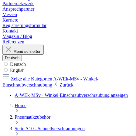
Partnernetzwerk
Ansprechpartner
Messen
Karriere
Registrierungsformular
Kontakt
Magazin / Blog
Referenzen
Menü schließen
Deutsch
Deutsch
English
Zeige alle Kategorien
A-WEk-MSv - Winkel-
Einschraubverschraubung
Zurück
A-WEk-MSv - Winkel-Einschraubverschraubung anzeigen
Home
Pneumatikzubehör
Serie A10 - Schnellverschraubungen