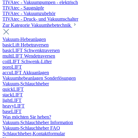
TIVAtec - Vakuumpumpen - elektrisch
TIVAtec - Saugnäpfe
TIVAtec - Vakuumzubehör
TIVAtec - Druck- und Vakuumschalter
Zur Kategorie Vakuumhebetechnik
Vakuum-Hebeanlagen
basicLift Hebetraversen
basicLIFT Schwenktraversen
multiLIFT Wendetraversen
coilLIFT Schwenk-Lifter
poroLIFT
accuLIFT Akkuanlagen
Vakuumhebeanlagen Sonderlösungen
Vakuum-Schlauchheber
quickLIFT
stackLIFT
lightLIFT
heavyLIFT
baseLIFT
Was möchten Sie heben?
Vakuum-Schlauchheber Information
Vakuum-Schlauchheber FAQ
Schlauchheber-Kontaktformular