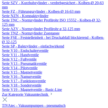
Serie SZV - Kurzhubzylinder - verdrehgesichert - Kolben-Ø 20-63
mm
Serie FZ - Führungszylinder - Kolben-Ø 16-63 mm
Serie NZN - Kompaktzylinder
Serie TNC - Normzylinder Profilrohr ISO 15552 - Kolben-Ø 32-
125 mm
Serie AZV - Normzylinder Profilrohr ø 32-125 mm
Serie TNZ - Normzylinder Zugstange
Serie FSE - Feststelleinheit - bei Druckabfall blockierend - Kolben-
Ø 32-125
Serie SP - Balgzylinder - einfachwirkend
Serie V10 - Endschalterventile
Serie V11 - Handventile
Serie V12 - Fußventile
Serie V13 - Pneumatikventile
Serie V14 - Pilotventile
Serie V15 - Magnetventile
Serie V16 - Namurventile
Serie V17 - Funktionsventile
Serie V18 - Sonderventile
Serie V19 - Magnetventile - Basic-Line
Zur Kategorie Vakuumtechnik
TIVAtec - Vakuumpumpen - pneumatisch