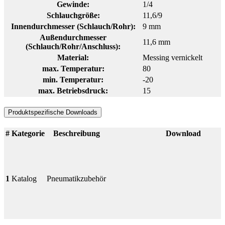
Gewinde:
1/4
Schlauchgröße:
11,6/9
Innendurchmesser (Schlauch/Rohr):
9 mm
Außendurchmesser
11,6 mm
(Schlauch/Rohr/Anschluss):
Material:
Messing vernickelt
max. Temperatur:
80
min. Temperatur:
-20
max. Betriebsdruck:
15
Produktspezifische Downloads
#
Kategorie
Beschreibung
Download
1
Katalog
Pneumatikzubehör