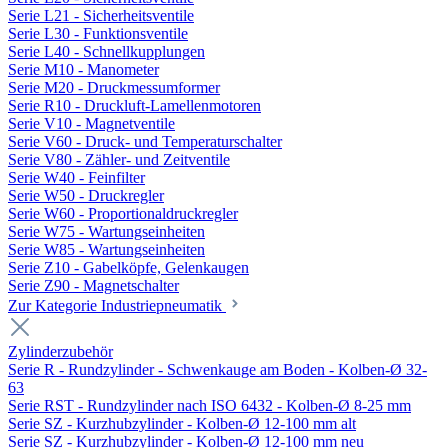
Serie L21 - Sicherheitsventile
Serie L30 - Funktionsventile
Serie L40 - Schnellkupplungen
Serie M10 - Manometer
Serie M20 - Druckmessumformer
Serie R10 - Druckluft-Lamellenmotoren
Serie V10 - Magnetventile
Serie V60 - Druck- und Temperaturschalter
Serie V80 - Zähler- und Zeitventile
Serie W40 - Feinfilter
Serie W50 - Druckregler
Serie W60 - Proportionaldruckregler
Serie W75 - Wartungseinheiten
Serie W85 - Wartungseinheiten
Serie Z10 - Gabelköpfe, Gelenkaugen
Serie Z90 - Magnetschalter
Zur Kategorie Industriepneumatik
Zylinderzubehör
Serie R - Rundzylinder - Schwenkauge am Boden - Kolben-Ø 32-
63
Serie RST - Rundzylinder nach ISO 6432 - Kolben-Ø 8-25 mm
Serie SZ - Kurzhubzylinder - Kolben-Ø 12-100 mm alt
Serie SZ - Kurzhubzylinder - Kolben-Ø 12-100 mm neu