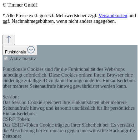
© Timmer GmbH
* Alle Preise exkl. gesetzl. Mehrwertsteuer zzgl.
Versandkosten
und
ggf. Nachnahmegebühren, wenn nicht anders angegeben.
Funktionale
Aktiv
Inaktiv
Funktionale Cookies sind für die Funktionalität des Webshops
unbedingt erforderlich. Diese Cookies ordnen Ihrem Browser eine
eindeutige zufällige ID zu damit Ihr ungehindertes Einkaufserlebnis
über mehrere Seitenaufrufe hinweg gewährleistet werden kann.
Session:
Das Session Cookie speichert Ihre Einkaufsdaten über mehrere
Seitenaufrufe hinweg und ist somit unerlässlich für Ihr persönliches
Einkaufserlebnis.
CSRF-Token:
Das CSRF-Token Cookie trägt zu Ihrer Sicherheit bei. Es verstärkt
die Absicherung bei Formularen gegen unerwünschte Hackangriffe.
Zeitzone: