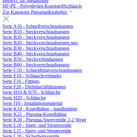
steelFIT für Metallrohre
HF-PE - Polyethylen-Kunststoffschlauch
Zur Kategorie Pneumatikzubehör
Serie A10 - Schnellverschraubungen
Serie B10 - Steckverschraubungen
Serie B20 - Steckverschraubungen
Serie B20 - Steckverschraubungen neu
Serie B30 - Steckverschraubungen
Serie B40 - Steckverschraubungen
Serie B50 - Steckverbindungen
Serie B60 - Steckverschraubungen
Serie C10 - Schneidringverschraubungen
Serie E10 - Schlauchverbinder
Serie F10 - Fittings
Serie F20 - Drehdurchführungen
Serie H10 & H70 - Schläuche
Serie H20 - Schläuche
Serie J10 - Installationsmaterial
Serie K10 - Kugelhähne - handbetätigt
Serie K21 - Pneuma-Kugelhähne
Serie K30 - Pneuma-Sperrventile 2-2 Wege
Serie L10 - Sperr- und Stromventile
Serie L11 - Sperr- und Stromventile
Serie L20 - Sicherheitsventile