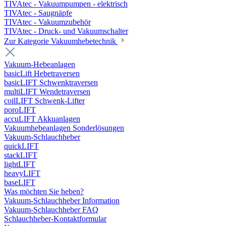
TIVAtec - Vakuumpumpen - elektrisch
TIVAtec - Saugnäpfe
TIVAtec - Vakuumzubehör
TIVAtec - Druck- und Vakuumschalter
Zur Kategorie Vakuumhebetechnik
Vakuum-Hebeanlagen
basicLift Hebetraversen
basicLIFT Schwenktraversen
multiLIFT Wendetraversen
coilLIFT Schwenk-Lifter
poroLIFT
accuLIFT Akkuanlagen
Vakuumhebeanlagen Sonderlösungen
Vakuum-Schlauchheber
quickLIFT
stackLIFT
lightLIFT
heavyLIFT
baseLIFT
Was möchten Sie heben?
Vakuum-Schlauchheber Information
Vakuum-Schlauchheber FAQ
Schlauchheber-Kontaktformular