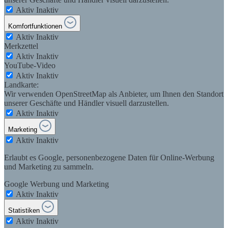
Aktiv
Inaktiv
Komfortfunktionen
Aktiv
Inaktiv
Merkzettel
Aktiv
Inaktiv
YouTube-Video
Aktiv
Inaktiv
Landkarte:
Wir verwenden OpenStreetMap als Anbieter, um Ihnen den Standort
unserer Geschäfte und Händler visuell darzustellen.
Aktiv
Inaktiv
Marketing
Aktiv
Inaktiv
Erlaubt es Google, personenbezogene Daten für Online-Werbung
und Marketing zu sammeln.
Google Werbung und Marketing
Aktiv
Inaktiv
Statistiken
Aktiv
Inaktiv