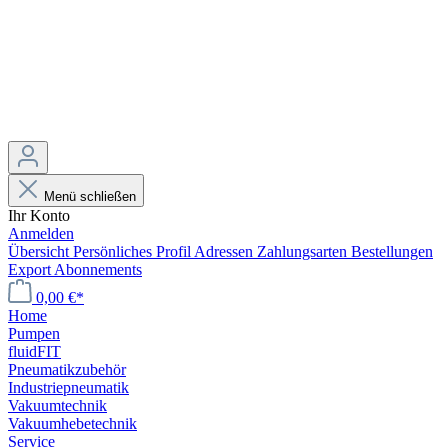
Menü schließen
Ihr Konto
Anmelden
Übersicht
Persönliches Profil
Adressen
Zahlungsarten
Bestellungen
Export
Abonnements
0,00 €*
Home
Pumpen
fluidFIT
Pneumatikzubehör
Industriepneumatik
Vakuumtechnik
Vakuumhebetechnik
Service