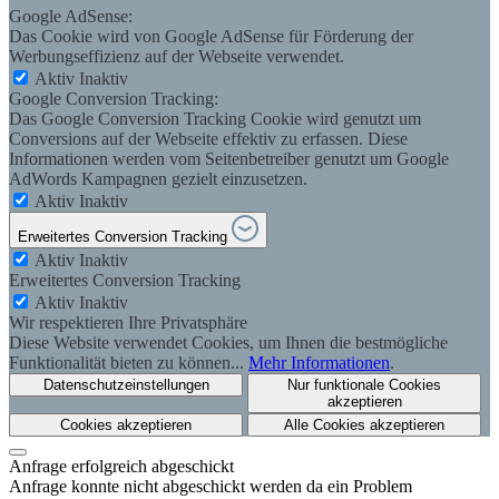
Google AdSense:
Das Cookie wird von Google AdSense für Förderung der
Werbungseffizienz auf der Webseite verwendet.
Aktiv
Inaktiv
Google Conversion Tracking:
Das Google Conversion Tracking Cookie wird genutzt um
Conversions auf der Webseite effektiv zu erfassen. Diese
Informationen werden vom Seitenbetreiber genutzt um Google
AdWords Kampagnen gezielt einzusetzen.
Aktiv
Inaktiv
Erweitertes Conversion Tracking
Aktiv
Inaktiv
Erweitertes Conversion Tracking
Aktiv
Inaktiv
Wir respektieren Ihre Privatsphäre
Diese Website verwendet Cookies, um Ihnen die bestmögliche
Funktionalität bieten zu können...
Mehr Informationen
.
Datenschutzeinstellungen
Nur funktionale Cookies
akzeptieren
Cookies akzeptieren
Alle Cookies akzeptieren
Anfrage erfolgreich abgeschickt
Anfrage konnte nicht abgeschickt werden da ein Problem