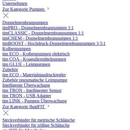
Unternehmen
Zur Kategorie Pumpen
Doppelmembranpumpen
timPRO - Doppelmembranpumpen 1:1
timCLASSIC - Doppelmembranpumpen 1:1
timCHEM - Doppelmembranpumpen 1:1
timBOOST - Hochdruck-Doppelmembranpumpen 3,5:1
Kolbenpumpen
tim ECO - Kolbenpumpen elektrisch
tim COA - Koaguliermittelpumpen
tim GLUE - Leimpumpen
Zubehör
tim ECO - Materialstaudruckregler
Zubehör pneumatische Leimpumpe
Intelligente Überwachung
tim TRON - Intelligenter Sensor
tim TRON - USB Adapter
tim LINK - Pumpen Überwachung
Zur Kategorie fluidFIT
Steckverbinder für metrische Schläuche
Steckverbinder für zöllige Schläuche