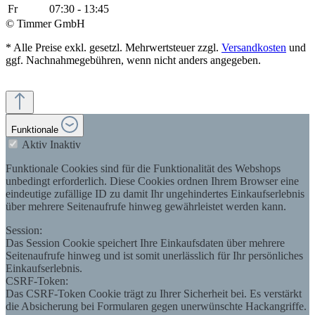
Fr
07:30 - 13:45
© Timmer GmbH
* Alle Preise exkl. gesetzl. Mehrwertsteuer zzgl.
Versandkosten
und
ggf. Nachnahmegebühren, wenn nicht anders angegeben.
Funktionale
Aktiv
Inaktiv
Funktionale Cookies sind für die Funktionalität des Webshops
unbedingt erforderlich. Diese Cookies ordnen Ihrem Browser eine
eindeutige zufällige ID zu damit Ihr ungehindertes Einkaufserlebnis
über mehrere Seitenaufrufe hinweg gewährleistet werden kann.
Session:
Das Session Cookie speichert Ihre Einkaufsdaten über mehrere
Seitenaufrufe hinweg und ist somit unerlässlich für Ihr persönliches
Einkaufserlebnis.
CSRF-Token:
Das CSRF-Token Cookie trägt zu Ihrer Sicherheit bei. Es verstärkt
die Absicherung bei Formularen gegen unerwünschte Hackangriffe.