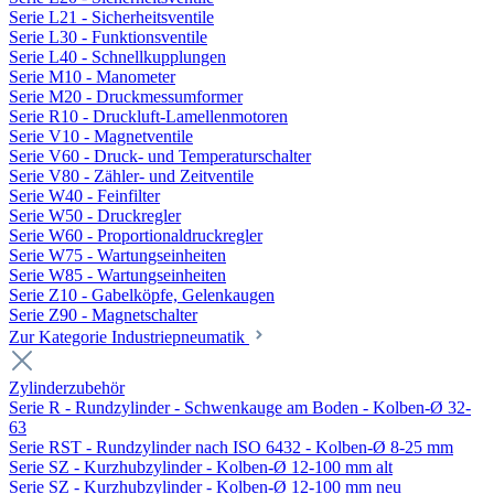
Serie L21 - Sicherheitsventile
Serie L30 - Funktionsventile
Serie L40 - Schnellkupplungen
Serie M10 - Manometer
Serie M20 - Druckmessumformer
Serie R10 - Druckluft-Lamellenmotoren
Serie V10 - Magnetventile
Serie V60 - Druck- und Temperaturschalter
Serie V80 - Zähler- und Zeitventile
Serie W40 - Feinfilter
Serie W50 - Druckregler
Serie W60 - Proportionaldruckregler
Serie W75 - Wartungseinheiten
Serie W85 - Wartungseinheiten
Serie Z10 - Gabelköpfe, Gelenkaugen
Serie Z90 - Magnetschalter
Zur Kategorie Industriepneumatik
Zylinderzubehör
Serie R - Rundzylinder - Schwenkauge am Boden - Kolben-Ø 32-
63
Serie RST - Rundzylinder nach ISO 6432 - Kolben-Ø 8-25 mm
Serie SZ - Kurzhubzylinder - Kolben-Ø 12-100 mm alt
Serie SZ - Kurzhubzylinder - Kolben-Ø 12-100 mm neu