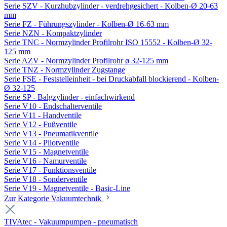
Serie SZV - Kurzhubzylinder - verdrehgesichert - Kolben-Ø 20-63
mm
Serie FZ - Führungszylinder - Kolben-Ø 16-63 mm
Serie NZN - Kompaktzylinder
Serie TNC - Normzylinder Profilrohr ISO 15552 - Kolben-Ø 32-
125 mm
Serie AZV - Normzylinder Profilrohr ø 32-125 mm
Serie TNZ - Normzylinder Zugstange
Serie FSE - Feststelleinheit - bei Druckabfall blockierend - Kolben-
Ø 32-125
Serie SP - Balgzylinder - einfachwirkend
Serie V10 - Endschalterventile
Serie V11 - Handventile
Serie V12 - Fußventile
Serie V13 - Pneumatikventile
Serie V14 - Pilotventile
Serie V15 - Magnetventile
Serie V16 - Namurventile
Serie V17 - Funktionsventile
Serie V18 - Sonderventile
Serie V19 - Magnetventile - Basic-Line
Zur Kategorie Vakuumtechnik
TIVAtec - Vakuumpumpen - pneumatisch