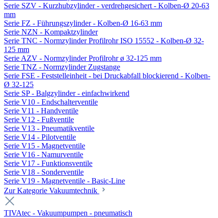
Serie SZV - Kurzhubzylinder - verdrehgesichert - Kolben-Ø 20-63
mm
Serie FZ - Führungszylinder - Kolben-Ø 16-63 mm
Serie NZN - Kompaktzylinder
Serie TNC - Normzylinder Profilrohr ISO 15552 - Kolben-Ø 32-
125 mm
Serie AZV - Normzylinder Profilrohr ø 32-125 mm
Serie TNZ - Normzylinder Zugstange
Serie FSE - Feststelleinheit - bei Druckabfall blockierend - Kolben-
Ø 32-125
Serie SP - Balgzylinder - einfachwirkend
Serie V10 - Endschalterventile
Serie V11 - Handventile
Serie V12 - Fußventile
Serie V13 - Pneumatikventile
Serie V14 - Pilotventile
Serie V15 - Magnetventile
Serie V16 - Namurventile
Serie V17 - Funktionsventile
Serie V18 - Sonderventile
Serie V19 - Magnetventile - Basic-Line
Zur Kategorie Vakuumtechnik
TIVAtec - Vakuumpumpen - pneumatisch