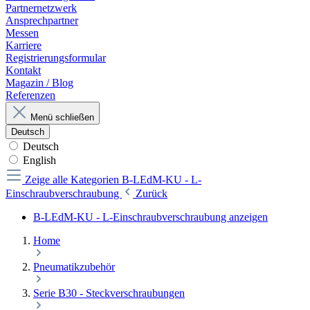
Partnernetzwerk
Ansprechpartner
Messen
Karriere
Registrierungsformular
Kontakt
Magazin / Blog
Referenzen
Menü schließen
Deutsch
Deutsch
English
Zeige alle Kategorien
B-LEdM-KU - L-
Einschraubverschraubung
Zurück
B-LEdM-KU - L-Einschraubverschraubung anzeigen
Home
Pneumatikzubehör
Serie B30 - Steckverschraubungen