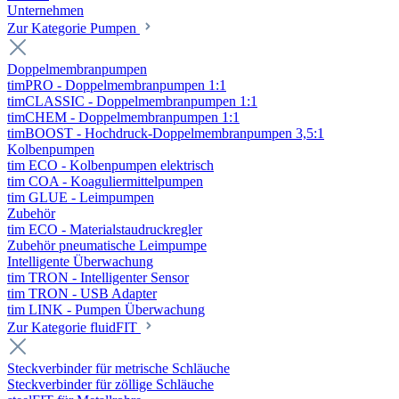
Unternehmen
Zur Kategorie Pumpen
Doppelmembranpumpen
timPRO - Doppelmembranpumpen 1:1
timCLASSIC - Doppelmembranpumpen 1:1
timCHEM - Doppelmembranpumpen 1:1
timBOOST - Hochdruck-Doppelmembranpumpen 3,5:1
Kolbenpumpen
tim ECO - Kolbenpumpen elektrisch
tim COA - Koaguliermittelpumpen
tim GLUE - Leimpumpen
Zubehör
tim ECO - Materialstaudruckregler
Zubehör pneumatische Leimpumpe
Intelligente Überwachung
tim TRON - Intelligenter Sensor
tim TRON - USB Adapter
tim LINK - Pumpen Überwachung
Zur Kategorie fluidFIT
Steckverbinder für metrische Schläuche
Steckverbinder für zöllige Schläuche