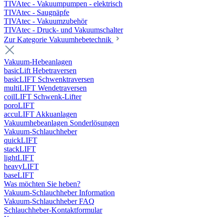
TIVAtec - Vakuumpumpen - elektrisch
TIVAtec - Saugnäpfe
TIVAtec - Vakuumzubehör
TIVAtec - Druck- und Vakuumschalter
Zur Kategorie Vakuumhebetechnik
Vakuum-Hebeanlagen
basicLift Hebetraversen
basicLIFT Schwenktraversen
multiLIFT Wendetraversen
coilLIFT Schwenk-Lifter
poroLIFT
accuLIFT Akkuanlagen
Vakuumhebeanlagen Sonderlösungen
Vakuum-Schlauchheber
quickLIFT
stackLIFT
lightLIFT
heavyLIFT
baseLIFT
Was möchten Sie heben?
Vakuum-Schlauchheber Information
Vakuum-Schlauchheber FAQ
Schlauchheber-Kontaktformular