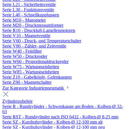
Serie L21 - Sicherheitsventile
Serie L30 - Funktionsventile
Serie L40 - Schnellkupplungen
Serie M10 - Manometer
Serie M20 - Druckmessumformer
Serie R10 - Druckluft-Lamellenmotoren
Serie V10 - Magnetventile
Serie V60 - Druck- und Temperaturschalter
Serie V80 - Zähler- und Zeitventile
Serie W40 - Feinfilter
Serie W50 - Druckregler
Serie W60 - Proportionaldruckregler
Serie W75 - Wartungseinheiten
Serie W85 - Wartungseinheiten
Serie Z10 - Gabelköpfe, Gelenkaugen
Serie Z90 - Magnetschalter
Zur Kategorie Industriepneumatik
Zylinderzubehör
Serie R - Rundzylinder - Schwenkauge am Boden - Kolben-Ø 32-
63
Serie RST - Rundzylinder nach ISO 6432 - Kolben-Ø 8-25 mm
Serie SZ - Kurzhubzylinder - Kolben-Ø 12-100 mm alt
Serie SZ - Kurzhubzylinder - Kolben-Ø 12-100 mm neu