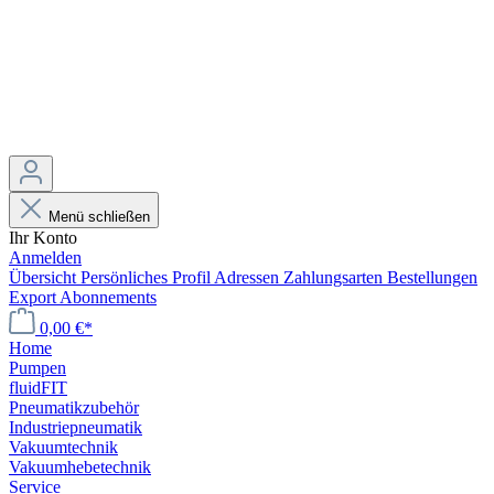
Menü schließen
Ihr Konto
Anmelden
Übersicht
Persönliches Profil
Adressen
Zahlungsarten
Bestellungen
Export
Abonnements
0,00 €*
Home
Pumpen
fluidFIT
Pneumatikzubehör
Industriepneumatik
Vakuumtechnik
Vakuumhebetechnik
Service