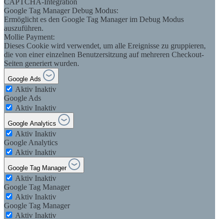
CAPTCHA-Integration
Google Tag Manager Debug Modus:
Ermöglicht es den Google Tag Manager im Debug Modus
auszuführen.
Mollie Payment:
Dieses Cookie wird verwendet, um alle Ereignisse zu gruppieren,
die von einer einzelnen Benutzersitzung auf mehreren Checkout-
Seiten generiert wurden.
Google Ads
Aktiv
Inaktiv
Google Ads
Aktiv
Inaktiv
Google Analytics
Aktiv
Inaktiv
Google Analytics
Aktiv
Inaktiv
Google Tag Manager
Aktiv
Inaktiv
Google Tag Manager
Aktiv
Inaktiv
Google Tag Manager
Aktiv
Inaktiv