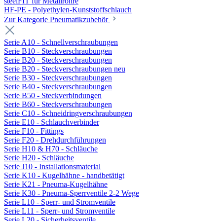
steelFIT für Metallrohre
HF-PE - Polyethylen-Kunststoffschlauch
Zur Kategorie Pneumatikzubehör
Serie A10 - Schnellverschraubungen
Serie B10 - Steckverschraubungen
Serie B20 - Steckverschraubungen
Serie B20 - Steckverschraubungen neu
Serie B30 - Steckverschraubungen
Serie B40 - Steckverschraubungen
Serie B50 - Steckverbindungen
Serie B60 - Steckverschraubungen
Serie C10 - Schneidringverschraubungen
Serie E10 - Schlauchverbinder
Serie F10 - Fittings
Serie F20 - Drehdurchführungen
Serie H10 & H70 - Schläuche
Serie H20 - Schläuche
Serie J10 - Installationsmaterial
Serie K10 - Kugelhähne - handbetätigt
Serie K21 - Pneuma-Kugelhähne
Serie K30 - Pneuma-Sperrventile 2-2 Wege
Serie L10 - Sperr- und Stromventile
Serie L11 - Sperr- und Stromventile
Serie L20 - Sicherheitsventile