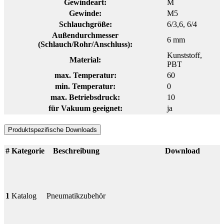
Gewindeart:
M
Gewinde:
M5
Schlauchgröße:
6/3,6
, 6/4
Außendurchmesser
6 mm
(Schlauch/Rohr/Anschluss):
Kunststoff
,
Material:
PBT
max. Temperatur:
60
min. Temperatur:
0
max. Betriebsdruck:
10
für Vakuum geeignet:
ja
Produktspezifische Downloads
#
Kategorie
Beschreibung
Download
1
Katalog
Pneumatikzubehör