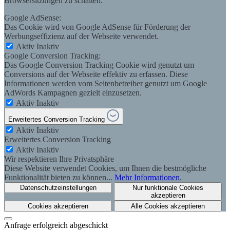
Browsersitzungen zu schalten.
Google AdSense:
Das Cookie wird von Google AdSense für Förderung der
Werbungseffizienz auf der Webseite verwendet.
Aktiv
Inaktiv
Google Conversion Tracking:
Das Google Conversion Tracking Cookie wird genutzt um
Conversions auf der Webseite effektiv zu erfassen. Diese
Informationen werden vom Seitenbetreiber genutzt um Google
AdWords Kampagnen gezielt einzusetzen.
Aktiv
Inaktiv
Erweitertes Conversion Tracking
Aktiv
Inaktiv
Erweitertes Conversion Tracking
Aktiv
Inaktiv
Wir respektieren Ihre Privatsphäre
Diese Website verwendet Cookies, um Ihnen die bestmögliche
Funktionalität bieten zu können...
Mehr Informationen
.
Datenschutzeinstellungen
Nur funktionale Cookies
akzeptieren
Cookies akzeptieren
Alle Cookies akzeptieren
Anfrage erfolgreich abgeschickt