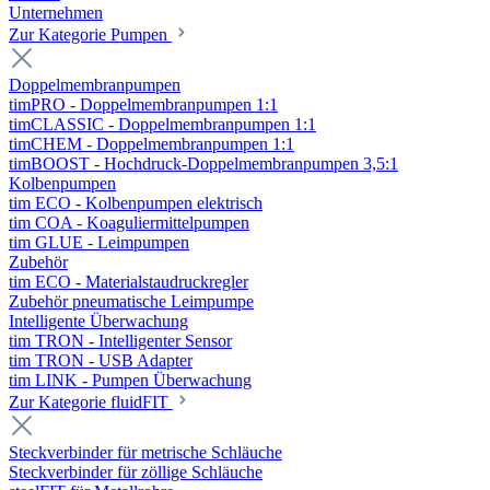
Unternehmen
Zur Kategorie Pumpen
Doppelmembranpumpen
timPRO - Doppelmembranpumpen 1:1
timCLASSIC - Doppelmembranpumpen 1:1
timCHEM - Doppelmembranpumpen 1:1
timBOOST - Hochdruck-Doppelmembranpumpen 3,5:1
Kolbenpumpen
tim ECO - Kolbenpumpen elektrisch
tim COA - Koaguliermittelpumpen
tim GLUE - Leimpumpen
Zubehör
tim ECO - Materialstaudruckregler
Zubehör pneumatische Leimpumpe
Intelligente Überwachung
tim TRON - Intelligenter Sensor
tim TRON - USB Adapter
tim LINK - Pumpen Überwachung
Zur Kategorie fluidFIT
Steckverbinder für metrische Schläuche
Steckverbinder für zöllige Schläuche