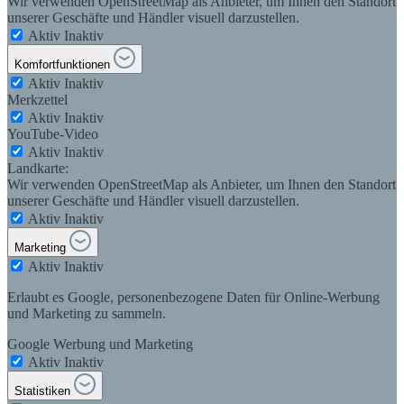
Wir verwenden OpenStreetMap als Anbieter, um Ihnen den Standort
unserer Geschäfte und Händler visuell darzustellen.
Aktiv
Inaktiv
Komfortfunktionen
Aktiv
Inaktiv
Merkzettel
Aktiv
Inaktiv
YouTube-Video
Aktiv
Inaktiv
Landkarte:
Wir verwenden OpenStreetMap als Anbieter, um Ihnen den Standort
unserer Geschäfte und Händler visuell darzustellen.
Aktiv
Inaktiv
Marketing
Aktiv
Inaktiv
Erlaubt es Google, personenbezogene Daten für Online-Werbung
und Marketing zu sammeln.
Google Werbung und Marketing
Aktiv
Inaktiv
Statistiken