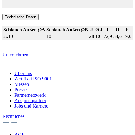
Technische Daten
Schlauch Außen ØA
Schlauch Außen ØB
J
Ø J
L
H
F
2x10
10
28
10
72,9
34,6
19,6
Unternehmen
Über uns
Zertifikat ISO 9001
Messen
Presse
Partnernetzwerk
Ansprechpartner
Jobs und Karriere
Rechtliches
AGB