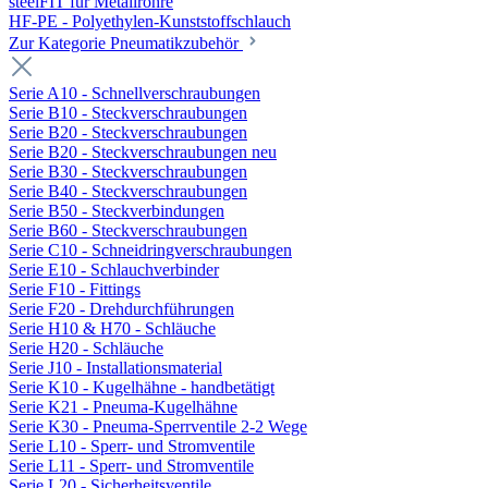
steelFIT für Metallrohre
HF-PE - Polyethylen-Kunststoffschlauch
Zur Kategorie Pneumatikzubehör
Serie A10 - Schnellverschraubungen
Serie B10 - Steckverschraubungen
Serie B20 - Steckverschraubungen
Serie B20 - Steckverschraubungen neu
Serie B30 - Steckverschraubungen
Serie B40 - Steckverschraubungen
Serie B50 - Steckverbindungen
Serie B60 - Steckverschraubungen
Serie C10 - Schneidringverschraubungen
Serie E10 - Schlauchverbinder
Serie F10 - Fittings
Serie F20 - Drehdurchführungen
Serie H10 & H70 - Schläuche
Serie H20 - Schläuche
Serie J10 - Installationsmaterial
Serie K10 - Kugelhähne - handbetätigt
Serie K21 - Pneuma-Kugelhähne
Serie K30 - Pneuma-Sperrventile 2-2 Wege
Serie L10 - Sperr- und Stromventile
Serie L11 - Sperr- und Stromventile
Serie L20 - Sicherheitsventile