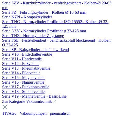
Serie SZV - Kurzhubzylinder - verdrehgesichert - Kolben-Ø 20-63
mm
Serie FZ - Führungszylinder - Kolben-Ø 16-63 mm
Serie NZN - Kompaktzylinder
Serie TNC - Normzylinder Profilrohr ISO 15552 - Kolben-Ø 32-
125 mm
Serie AZV - Normzylinder Profilrohr ø 32-125 mm
Serie TNZ - Normzylinder Zugstange
Serie FSE - Feststelleinheit - bei Druckabfall blockierend - Kolben-
Ø 32-125
Serie SP - Balgzylinder - einfachwirkend
Serie V10 - Endschalterventile
Serie V11 - Handventile
Serie V12 - Fußventile
Serie V13 - Pneumatikventile
Serie V14 - Pilotventile
Serie V15 - Magnetventile
Serie V16 - Namurventile
Serie V17 - Funktionsventile
Serie V18 - Sonderventile
Serie V19 - Magnetventile - Basic-Line
Zur Kategorie Vakuumtechnik
TIVAtec - Vakuumpumpen - pneumatisch