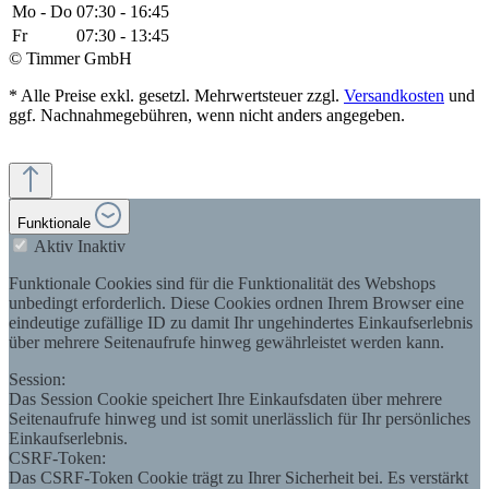
Mo - Do
07:30 - 16:45
Fr
07:30 - 13:45
© Timmer GmbH
* Alle Preise exkl. gesetzl. Mehrwertsteuer zzgl.
Versandkosten
und
ggf. Nachnahmegebühren, wenn nicht anders angegeben.
Funktionale
Aktiv
Inaktiv
Funktionale Cookies sind für die Funktionalität des Webshops
unbedingt erforderlich. Diese Cookies ordnen Ihrem Browser eine
eindeutige zufällige ID zu damit Ihr ungehindertes Einkaufserlebnis
über mehrere Seitenaufrufe hinweg gewährleistet werden kann.
Session:
Das Session Cookie speichert Ihre Einkaufsdaten über mehrere
Seitenaufrufe hinweg und ist somit unerlässlich für Ihr persönliches
Einkaufserlebnis.
CSRF-Token:
Das CSRF-Token Cookie trägt zu Ihrer Sicherheit bei. Es verstärkt