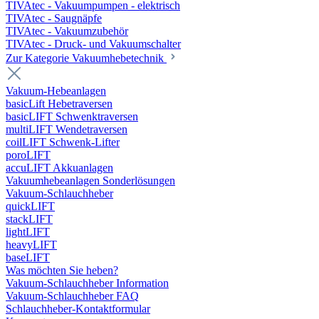
TIVAtec - Vakuumpumpen - elektrisch
TIVAtec - Saugnäpfe
TIVAtec - Vakuumzubehör
TIVAtec - Druck- und Vakuumschalter
Zur Kategorie Vakuumhebetechnik
Vakuum-Hebeanlagen
basicLift Hebetraversen
basicLIFT Schwenktraversen
multiLIFT Wendetraversen
coilLIFT Schwenk-Lifter
poroLIFT
accuLIFT Akkuanlagen
Vakuumhebeanlagen Sonderlösungen
Vakuum-Schlauchheber
quickLIFT
stackLIFT
lightLIFT
heavyLIFT
baseLIFT
Was möchten Sie heben?
Vakuum-Schlauchheber Information
Vakuum-Schlauchheber FAQ
Schlauchheber-Kontaktformular