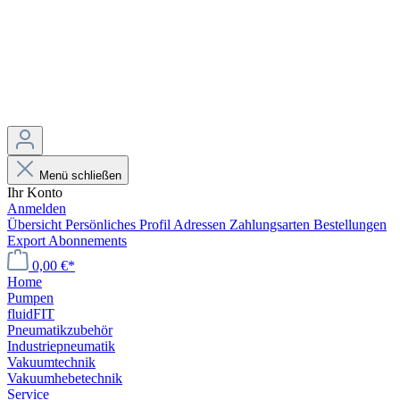
Menü schließen
Ihr Konto
Anmelden
Übersicht
Persönliches Profil
Adressen
Zahlungsarten
Bestellungen
Export
Abonnements
0,00 €*
Home
Pumpen
fluidFIT
Pneumatikzubehör
Industriepneumatik
Vakuumtechnik
Vakuumhebetechnik
Service