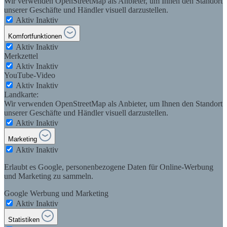
Wir verwenden OpenStreetMap als Anbieter, um Ihnen den Standort
unserer Geschäfte und Händler visuell darzustellen.
Aktiv
Inaktiv
Komfortfunktionen
Aktiv
Inaktiv
Merkzettel
Aktiv
Inaktiv
YouTube-Video
Aktiv
Inaktiv
Landkarte:
Wir verwenden OpenStreetMap als Anbieter, um Ihnen den Standort
unserer Geschäfte und Händler visuell darzustellen.
Aktiv
Inaktiv
Marketing
Aktiv
Inaktiv
Erlaubt es Google, personenbezogene Daten für Online-Werbung
und Marketing zu sammeln.
Google Werbung und Marketing
Aktiv
Inaktiv
Statistiken