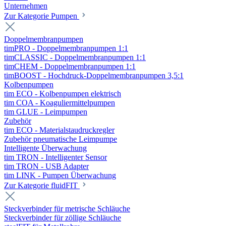
Unternehmen
Zur Kategorie Pumpen
Doppelmembranpumpen
timPRO - Doppelmembranpumpen 1:1
timCLASSIC - Doppelmembranpumpen 1:1
timCHEM - Doppelmembranpumpen 1:1
timBOOST - Hochdruck-Doppelmembranpumpen 3,5:1
Kolbenpumpen
tim ECO - Kolbenpumpen elektrisch
tim COA - Koaguliermittelpumpen
tim GLUE - Leimpumpen
Zubehör
tim ECO - Materialstaudruckregler
Zubehör pneumatische Leimpumpe
Intelligente Überwachung
tim TRON - Intelligenter Sensor
tim TRON - USB Adapter
tim LINK - Pumpen Überwachung
Zur Kategorie fluidFIT
Steckverbinder für metrische Schläuche
Steckverbinder für zöllige Schläuche