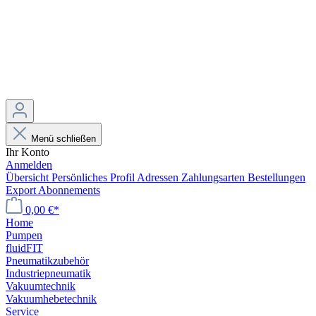
Menü schließen
Ihr Konto
Anmelden
Übersicht
Persönliches Profil
Adressen
Zahlungsarten
Bestellungen
Export
Abonnements
0,00 €*
Home
Pumpen
fluidFIT
Pneumatikzubehör
Industriepneumatik
Vakuumtechnik
Vakuumhebetechnik
Service