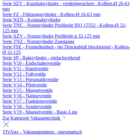
Serie SZV - Kurzhubzylinder - verdrehgesichert - Kolben-Ø 20-63
mm
Serie FZ - Führungszylinder - Kolben-Ø 16-63 mm
Serie NZN - Kompaktzylinder
Serie TNC - Normzylinder Profilrohr ISO 15552 - Kolben-Ø 32-
125 mm
Serie AZV - Normzylinder Profilrohr ø 32-125 mm
Serie TNZ - Normzylinder Zugstange
Serie FSE - Feststelleinheit - bei Druckabfall blockierend - Kolben-
Ø 32-125
Serie SP - Balgzylinder - einfachwirkend
Serie V10 - Endschalterventile
Serie V11 - Handventile
Serie V12 - Fußventile
Serie V13 - Pneumatikventile
Serie V14 - Pilotventile
Serie V15 - Magnetventile
Serie V16 - Namurventile
Serie V17 - Funktionsventile
Serie V18 - Sonderventile
Serie V19 - Magnetventile - Basic-Line
Zur Kategorie Vakuumtechnik
TIVAtec - Vakuumpumpen - pneumatisch