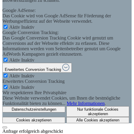
Browsersitzungen zu schalten.
Google AdSense:
Das Cookie wird von Google AdSense für Förderung der
Werbungseffizienz auf der Webseite verwendet.
Aktiv
Inaktiv
Google Conversion Tracking:
Das Google Conversion Tracking Cookie wird genutzt um
Conversions auf der Webseite effektiv zu erfassen. Diese
Informationen werden vom Seitenbetreiber genutzt um Google
AdWords Kampagnen gezielt einzusetzen.
Aktiv
Inaktiv
Erweitertes Conversion Tracking
Aktiv
Inaktiv
Erweitertes Conversion Tracking
Aktiv
Inaktiv
Wir respektieren Ihre Privatsphäre
Diese Website verwendet Cookies, um Ihnen die bestmögliche
Funktionalität bieten zu können...
Mehr Informationen
.
Datenschutzeinstellungen
Nur funktionale Cookies
akzeptieren
Cookies akzeptieren
Alle Cookies akzeptieren
Anfrage erfolgreich abgeschickt