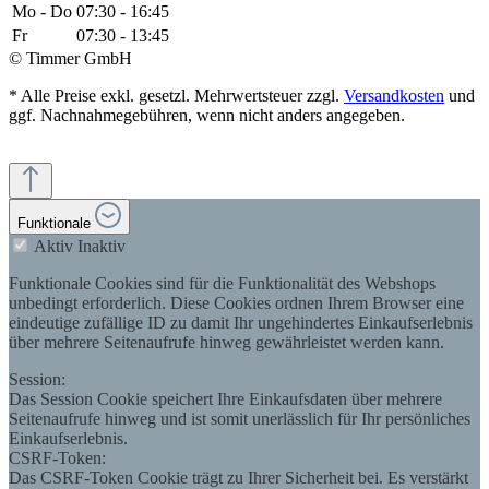
Mo - Do
07:30 - 16:45
Fr
07:30 - 13:45
© Timmer GmbH
* Alle Preise exkl. gesetzl. Mehrwertsteuer zzgl.
Versandkosten
und
ggf. Nachnahmegebühren, wenn nicht anders angegeben.
Funktionale
Aktiv
Inaktiv
Funktionale Cookies sind für die Funktionalität des Webshops
unbedingt erforderlich. Diese Cookies ordnen Ihrem Browser eine
eindeutige zufällige ID zu damit Ihr ungehindertes Einkaufserlebnis
über mehrere Seitenaufrufe hinweg gewährleistet werden kann.
Session:
Das Session Cookie speichert Ihre Einkaufsdaten über mehrere
Seitenaufrufe hinweg und ist somit unerlässlich für Ihr persönliches
Einkaufserlebnis.
CSRF-Token:
Das CSRF-Token Cookie trägt zu Ihrer Sicherheit bei. Es verstärkt