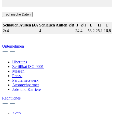
Technische Daten
Schlauch Außen ØA
Schlauch Außen ØB
J
Ø J
L
H
F
2x4
4
24
4
58,2
25,1
16,8
Unternehmen
Über uns
Zertifikat ISO 9001
Messen
Presse
Partnernetzwerk
Ansprechpartner
Jobs und Karriere
Rechtliches
AGB