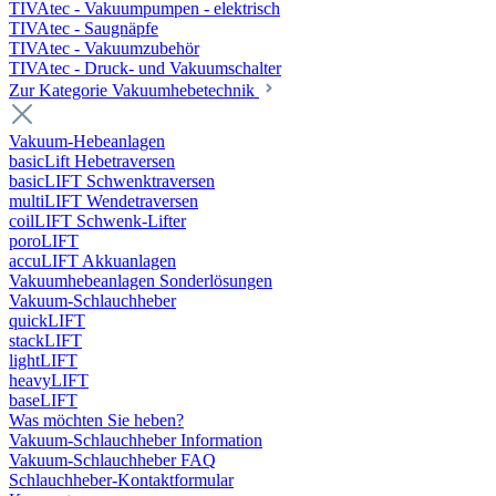
TIVAtec - Vakuumpumpen - elektrisch
TIVAtec - Saugnäpfe
TIVAtec - Vakuumzubehör
TIVAtec - Druck- und Vakuumschalter
Zur Kategorie Vakuumhebetechnik
Vakuum-Hebeanlagen
basicLift Hebetraversen
basicLIFT Schwenktraversen
multiLIFT Wendetraversen
coilLIFT Schwenk-Lifter
poroLIFT
accuLIFT Akkuanlagen
Vakuumhebeanlagen Sonderlösungen
Vakuum-Schlauchheber
quickLIFT
stackLIFT
lightLIFT
heavyLIFT
baseLIFT
Was möchten Sie heben?
Vakuum-Schlauchheber Information
Vakuum-Schlauchheber FAQ
Schlauchheber-Kontaktformular