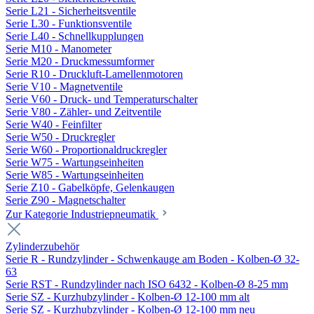
Serie L21 - Sicherheitsventile
Serie L30 - Funktionsventile
Serie L40 - Schnellkupplungen
Serie M10 - Manometer
Serie M20 - Druckmessumformer
Serie R10 - Druckluft-Lamellenmotoren
Serie V10 - Magnetventile
Serie V60 - Druck- und Temperaturschalter
Serie V80 - Zähler- und Zeitventile
Serie W40 - Feinfilter
Serie W50 - Druckregler
Serie W60 - Proportionaldruckregler
Serie W75 - Wartungseinheiten
Serie W85 - Wartungseinheiten
Serie Z10 - Gabelköpfe, Gelenkaugen
Serie Z90 - Magnetschalter
Zur Kategorie Industriepneumatik
Zylinderzubehör
Serie R - Rundzylinder - Schwenkauge am Boden - Kolben-Ø 32-
63
Serie RST - Rundzylinder nach ISO 6432 - Kolben-Ø 8-25 mm
Serie SZ - Kurzhubzylinder - Kolben-Ø 12-100 mm alt
Serie SZ - Kurzhubzylinder - Kolben-Ø 12-100 mm neu