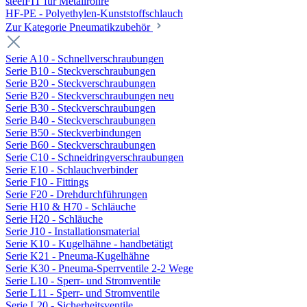
steelFIT für Metallrohre
HF-PE - Polyethylen-Kunststoffschlauch
Zur Kategorie Pneumatikzubehör
Serie A10 - Schnellverschraubungen
Serie B10 - Steckverschraubungen
Serie B20 - Steckverschraubungen
Serie B20 - Steckverschraubungen neu
Serie B30 - Steckverschraubungen
Serie B40 - Steckverschraubungen
Serie B50 - Steckverbindungen
Serie B60 - Steckverschraubungen
Serie C10 - Schneidringverschraubungen
Serie E10 - Schlauchverbinder
Serie F10 - Fittings
Serie F20 - Drehdurchführungen
Serie H10 & H70 - Schläuche
Serie H20 - Schläuche
Serie J10 - Installationsmaterial
Serie K10 - Kugelhähne - handbetätigt
Serie K21 - Pneuma-Kugelhähne
Serie K30 - Pneuma-Sperrventile 2-2 Wege
Serie L10 - Sperr- und Stromventile
Serie L11 - Sperr- und Stromventile
Serie L20 - Sicherheitsventile