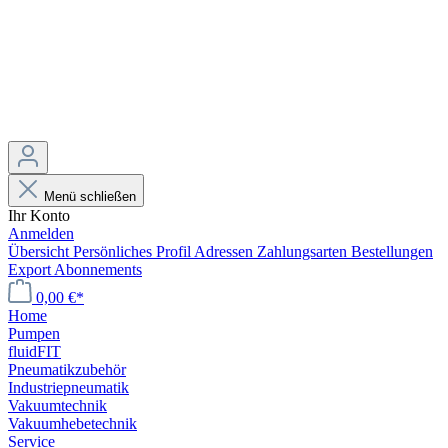
Menü schließen
Ihr Konto
Anmelden
Übersicht
Persönliches Profil
Adressen
Zahlungsarten
Bestellungen
Export
Abonnements
0,00 €*
Home
Pumpen
fluidFIT
Pneumatikzubehör
Industriepneumatik
Vakuumtechnik
Vakuumhebetechnik
Service