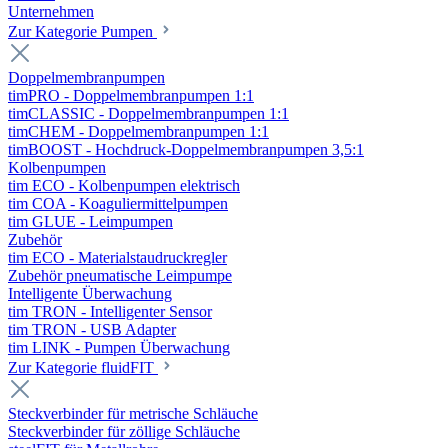
Unternehmen
Zur Kategorie Pumpen
Doppelmembranpumpen
timPRO - Doppelmembranpumpen 1:1
timCLASSIC - Doppelmembranpumpen 1:1
timCHEM - Doppelmembranpumpen 1:1
timBOOST - Hochdruck-Doppelmembranpumpen 3,5:1
Kolbenpumpen
tim ECO - Kolbenpumpen elektrisch
tim COA - Koaguliermittelpumpen
tim GLUE - Leimpumpen
Zubehör
tim ECO - Materialstaudruckregler
Zubehör pneumatische Leimpumpe
Intelligente Überwachung
tim TRON - Intelligenter Sensor
tim TRON - USB Adapter
tim LINK - Pumpen Überwachung
Zur Kategorie fluidFIT
Steckverbinder für metrische Schläuche
Steckverbinder für zöllige Schläuche