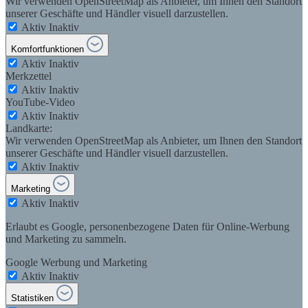
Wir verwenden OpenStreetMap als Anbieter, um Ihnen den Standort
unserer Geschäfte und Händler visuell darzustellen.
Aktiv
Inaktiv
Komfortfunktionen
Aktiv
Inaktiv
Merkzettel
Aktiv
Inaktiv
YouTube-Video
Aktiv
Inaktiv
Landkarte:
Wir verwenden OpenStreetMap als Anbieter, um Ihnen den Standort
unserer Geschäfte und Händler visuell darzustellen.
Aktiv
Inaktiv
Marketing
Aktiv
Inaktiv
Erlaubt es Google, personenbezogene Daten für Online-Werbung
und Marketing zu sammeln.
Google Werbung und Marketing
Aktiv
Inaktiv
Statistiken