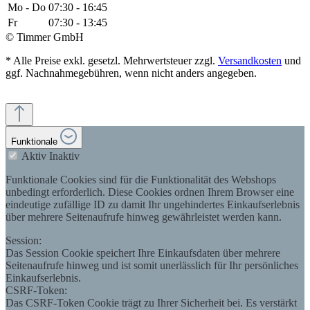
Mo - Do
07:30 - 16:45
Fr
07:30 - 13:45
© Timmer GmbH
* Alle Preise exkl. gesetzl. Mehrwertsteuer zzgl.
Versandkosten
und
ggf. Nachnahmegebühren, wenn nicht anders angegeben.
Funktionale
Aktiv
Inaktiv
Funktionale Cookies sind für die Funktionalität des Webshops
unbedingt erforderlich. Diese Cookies ordnen Ihrem Browser eine
eindeutige zufällige ID zu damit Ihr ungehindertes Einkaufserlebnis
über mehrere Seitenaufrufe hinweg gewährleistet werden kann.
Session:
Das Session Cookie speichert Ihre Einkaufsdaten über mehrere
Seitenaufrufe hinweg und ist somit unerlässlich für Ihr persönliches
Einkaufserlebnis.
CSRF-Token:
Das CSRF-Token Cookie trägt zu Ihrer Sicherheit bei. Es verstärkt