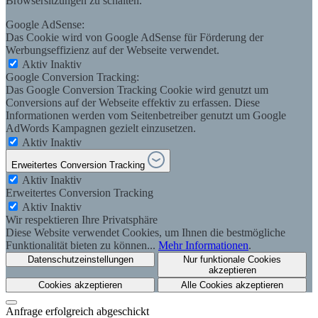
Browsersitzungen zu schalten.
Google AdSense:
Das Cookie wird von Google AdSense für Förderung der
Werbungseffizienz auf der Webseite verwendet.
Aktiv
Inaktiv
Google Conversion Tracking:
Das Google Conversion Tracking Cookie wird genutzt um
Conversions auf der Webseite effektiv zu erfassen. Diese
Informationen werden vom Seitenbetreiber genutzt um Google
AdWords Kampagnen gezielt einzusetzen.
Aktiv
Inaktiv
Erweitertes Conversion Tracking
Aktiv
Inaktiv
Erweitertes Conversion Tracking
Aktiv
Inaktiv
Wir respektieren Ihre Privatsphäre
Diese Website verwendet Cookies, um Ihnen die bestmögliche
Funktionalität bieten zu können...
Mehr Informationen
.
Datenschutzeinstellungen
Nur funktionale Cookies
akzeptieren
Cookies akzeptieren
Alle Cookies akzeptieren
Anfrage erfolgreich abgeschickt