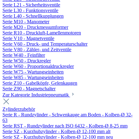
Serie L21 - Sicherheitsventile
Serie L30 - Funktionsventile
Serie L40 - Schnellkupplungen
Serie M10 - Manometer
Serie M20 - Druckmessumformer
Serie R10 - Druckluft-Lamellenmotoren
Serie V10 - Magnetventile
Serie V60 - Druck- und Temperaturschalter
Serie V80 - Zähler- und Zeitventile
Serie W40 - Feinfilter
Serie W50 - Druckregler
Serie W60 - Proportionaldruckregler
Serie W75 - Wartungseinheiten
Serie W85 - Wartungseinheiten
Serie Z10 - Gabelköpfe, Gelenkaugen
Serie Z90 - Magnetschalter
Zur Kategorie Industriepneumatik
Zylinderzubehör
Serie R - Rundzylinder - Schwenkauge am Boden - Kolben-Ø 32-
63
Serie RST - Rundzylinder nach ISO 6432 - Kolben-Ø 8-25 mm
Serie SZ - Kurzhubzylinder - Kolben-Ø 12-100 mm alt
Serie SZ - Kurzhubzylinder - Kolben-Ø 12-100 mm neu