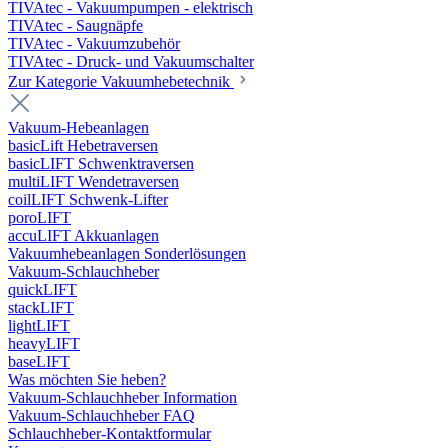
TIVAtec - Vakuumpumpen - elektrisch
TIVAtec - Saugnäpfe
TIVAtec - Vakuumzubehör
TIVAtec - Druck- und Vakuumschalter
Zur Kategorie Vakuumhebetechnik
Vakuum-Hebeanlagen
basicLift Hebetraversen
basicLIFT Schwenktraversen
multiLIFT Wendetraversen
coilLIFT Schwenk-Lifter
poroLIFT
accuLIFT Akkuanlagen
Vakuumhebeanlagen Sonderlösungen
Vakuum-Schlauchheber
quickLIFT
stackLIFT
lightLIFT
heavyLIFT
baseLIFT
Was möchten Sie heben?
Vakuum-Schlauchheber Information
Vakuum-Schlauchheber FAQ
Schlauchheber-Kontaktformular