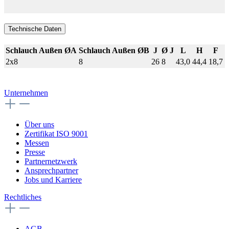
Technische Daten
Schlauch Außen ØA
Schlauch Außen ØB
J
Ø J
L
H
F
2x8
8
26
8
43,0
44,4
18,7
Unternehmen
Über uns
Zertifikat ISO 9001
Messen
Presse
Partnernetzwerk
Ansprechpartner
Jobs und Karriere
Rechtliches
AGB