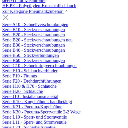
steelFIT für Metallrohre
HF-PE - Polyethylen-Kunststoffschlauch
Zur Kategorie Pneumatikzubehör
Serie A10 - Schnellverschraubungen
Serie B10 - Steckverschraubungen
Serie B20 - Steckverschraubungen
Serie B20 - Steckverschraubungen neu
Serie B30 - Steckverschraubungen
Serie B40 - Steckverschraubungen
Serie B50 - Steckverbindungen
Serie B60 - Steckverschraubungen
Serie C10 - Schneidringverschraubungen
Serie E10 - Schlauchverbinder
Serie F10 - Fittings
Serie F20 - Drehdurchführungen
Serie H10 & H70 - Schläuche
Serie H20 - Schläuche
Serie J10 - Installationsmaterial
Serie K10 - Kugelhähne - handbetätigt
Serie K21 - Pneuma-Kugelhähne
Serie K30 - Pneuma-Sperrventile 2-2 Wege
Serie L10 - Sperr- und Stromventile
Serie L11 - Sperr- und Stromventile
Serie L20 - Sicherheitsventile