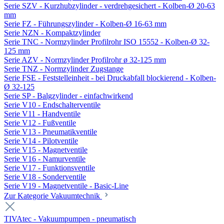
Serie SZV - Kurzhubzylinder - verdrehgesichert - Kolben-Ø 20-63
mm
Serie FZ - Führungszylinder - Kolben-Ø 16-63 mm
Serie NZN - Kompaktzylinder
Serie TNC - Normzylinder Profilrohr ISO 15552 - Kolben-Ø 32-
125 mm
Serie AZV - Normzylinder Profilrohr ø 32-125 mm
Serie TNZ - Normzylinder Zugstange
Serie FSE - Feststelleinheit - bei Druckabfall blockierend - Kolben-
Ø 32-125
Serie SP - Balgzylinder - einfachwirkend
Serie V10 - Endschalterventile
Serie V11 - Handventile
Serie V12 - Fußventile
Serie V13 - Pneumatikventile
Serie V14 - Pilotventile
Serie V15 - Magnetventile
Serie V16 - Namurventile
Serie V17 - Funktionsventile
Serie V18 - Sonderventile
Serie V19 - Magnetventile - Basic-Line
Zur Kategorie Vakuumtechnik
TIVAtec - Vakuumpumpen - pneumatisch