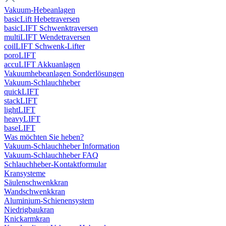
Vakuum-Hebeanlagen
basicLift Hebetraversen
basicLIFT Schwenktraversen
multiLIFT Wendetraversen
coilLIFT Schwenk-Lifter
poroLIFT
accuLIFT Akkuanlagen
Vakuumhebeanlagen Sonderlösungen
Vakuum-Schlauchheber
quickLIFT
stackLIFT
lightLIFT
heavyLIFT
baseLIFT
Was möchten Sie heben?
Vakuum-Schlauchheber Information
Vakuum-Schlauchheber FAQ
Schlauchheber-Kontaktformular
Kransysteme
Säulenschwenkkran
Wandschwenkkran
Aluminium-Schienensystem
Niedrigbaukran
Knickarmkran