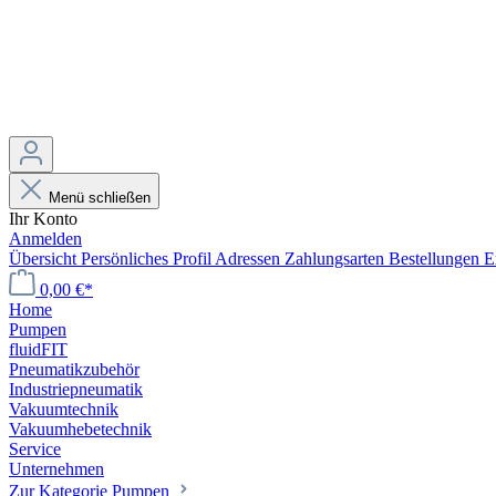
Menü schließen
Ihr Konto
Anmelden
Übersicht
Persönliches Profil
Adressen
Zahlungsarten
Bestellungen
E
0,00 €*
Home
Pumpen
fluidFIT
Pneumatikzubehör
Industriepneumatik
Vakuumtechnik
Vakuumhebetechnik
Service
Unternehmen
Zur Kategorie Pumpen