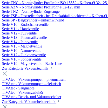
Serie TNC - Normzylinder Profilrohr ISO 15552 - Kolben-Ø 32-12
Serie AZV - Normzylinder Profilrohr ø 32-125 mm
Serie TNZ - Normzylinder Zugstange
Serie FSE - Feststelleinheit - bei Druckabfall blockierend - Kolben-
Serie SP - Balgzylinder - einfachwirkend
Serie V10 - Endschalterventile
Serie V11 - Handventile
Serie V12 - Fußventile
Serie V13 - Pneumatikventile
Serie V14 - Pilotventile
Serie V15 - Magnetventile
Serie V16 - Namurventile
Serie V17 - Funktionsventile
Serie V18 - Sonderventile
Serie V19 - Magnetventile - Basic-Line
Zur Kategorie Vakuumtechnik
TIVAtec - Vakuumpumpen - pneumatisch
TIVAtec - Vakuumpumpen - elektrisch
TIVAtec - Saugnäpfe
TIVAtec - Vakuumzubehör
TIVAtec - Druck- und Vakuumschalter
Zur Kategorie Vakuumhebetechnik