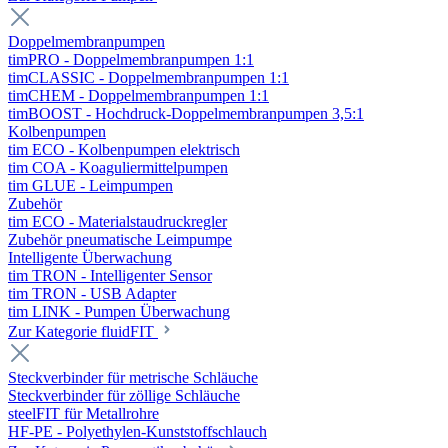
Doppelmembranpumpen
timPRO - Doppelmembranpumpen 1:1
timCLASSIC - Doppelmembranpumpen 1:1
timCHEM - Doppelmembranpumpen 1:1
timBOOST - Hochdruck-Doppelmembranpumpen 3,5:1
Kolbenpumpen
tim ECO - Kolbenpumpen elektrisch
tim COA - Koaguliermittelpumpen
tim GLUE - Leimpumpen
Zubehör
tim ECO - Materialstaudruckregler
Zubehör pneumatische Leimpumpe
Intelligente Überwachung
tim TRON - Intelligenter Sensor
tim TRON - USB Adapter
tim LINK - Pumpen Überwachung
Zur Kategorie fluidFIT
Steckverbinder für metrische Schläuche
Steckverbinder für zöllige Schläuche
steelFIT für Metallrohre
HF-PE - Polyethylen-Kunststoffschlauch