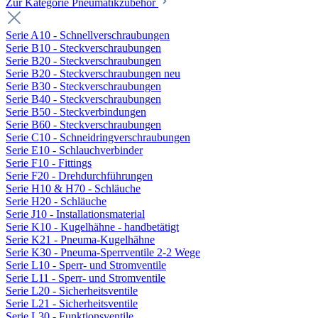
Zur Kategorie Pneumatikzubehör
Serie A10 - Schnellverschraubungen
Serie B10 - Steckverschraubungen
Serie B20 - Steckverschraubungen
Serie B20 - Steckverschraubungen neu
Serie B30 - Steckverschraubungen
Serie B40 - Steckverschraubungen
Serie B50 - Steckverbindungen
Serie B60 - Steckverschraubungen
Serie C10 - Schneidringverschraubungen
Serie E10 - Schlauchverbinder
Serie F10 - Fittings
Serie F20 - Drehdurchführungen
Serie H10 & H70 - Schläuche
Serie H20 - Schläuche
Serie J10 - Installationsmaterial
Serie K10 - Kugelhähne - handbetätigt
Serie K21 - Pneuma-Kugelhähne
Serie K30 - Pneuma-Sperrventile 2-2 Wege
Serie L10 - Sperr- und Stromventile
Serie L11 - Sperr- und Stromventile
Serie L20 - Sicherheitsventile
Serie L21 - Sicherheitsventile
Serie L30 - Funktionsventile