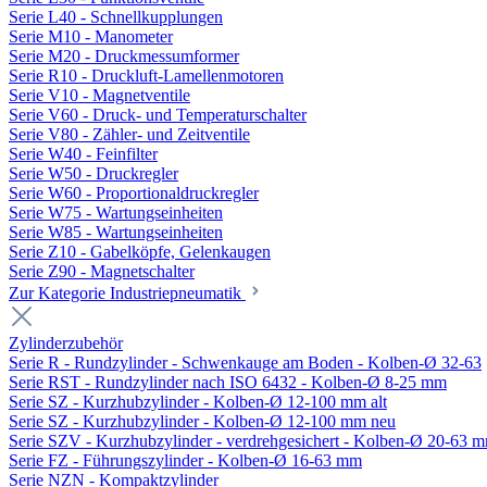
Serie L40 - Schnellkupplungen
Serie M10 - Manometer
Serie M20 - Druckmessumformer
Serie R10 - Druckluft-Lamellenmotoren
Serie V10 - Magnetventile
Serie V60 - Druck- und Temperaturschalter
Serie V80 - Zähler- und Zeitventile
Serie W40 - Feinfilter
Serie W50 - Druckregler
Serie W60 - Proportionaldruckregler
Serie W75 - Wartungseinheiten
Serie W85 - Wartungseinheiten
Serie Z10 - Gabelköpfe, Gelenkaugen
Serie Z90 - Magnetschalter
Zur Kategorie Industriepneumatik
Zylinderzubehör
Serie R - Rundzylinder - Schwenkauge am Boden - Kolben-Ø 32-63
Serie RST - Rundzylinder nach ISO 6432 - Kolben-Ø 8-25 mm
Serie SZ - Kurzhubzylinder - Kolben-Ø 12-100 mm alt
Serie SZ - Kurzhubzylinder - Kolben-Ø 12-100 mm neu
Serie SZV - Kurzhubzylinder - verdrehgesichert - Kolben-Ø 20-63 
Serie FZ - Führungszylinder - Kolben-Ø 16-63 mm
Serie NZN - Kompaktzylinder