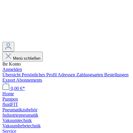
Menü schließen
Ihr Konto
Anmelden
Übersicht
Persönliches Profil
Adressen
Zahlungsarten
Bestellungen
Export
Abonnements
0,00 €*
Home
Pumpen
fluidFIT
Pneumatikzubehör
Industriepneumatik
Vakuumtechnik
Vakuumhebetechnik
Service