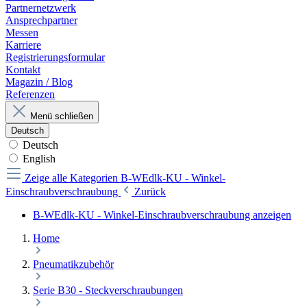
Partnernetzwerk
Ansprechpartner
Messen
Karriere
Registrierungsformular
Kontakt
Magazin / Blog
Referenzen
Menü schließen
Deutsch
Deutsch
English
Zeige alle Kategorien
B-WEdlk-KU - Winkel-
Einschraubverschraubung
Zurück
B-WEdlk-KU - Winkel-Einschraubverschraubung anzeigen
Home
Pneumatikzubehör
Serie B30 - Steckverschraubungen