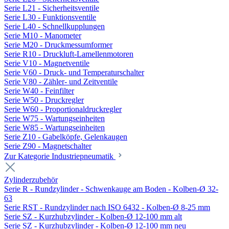
Serie L21 - Sicherheitsventile
Serie L30 - Funktionsventile
Serie L40 - Schnellkupplungen
Serie M10 - Manometer
Serie M20 - Druckmessumformer
Serie R10 - Druckluft-Lamellenmotoren
Serie V10 - Magnetventile
Serie V60 - Druck- und Temperaturschalter
Serie V80 - Zähler- und Zeitventile
Serie W40 - Feinfilter
Serie W50 - Druckregler
Serie W60 - Proportionaldruckregler
Serie W75 - Wartungseinheiten
Serie W85 - Wartungseinheiten
Serie Z10 - Gabelköpfe, Gelenkaugen
Serie Z90 - Magnetschalter
Zur Kategorie Industriepneumatik
Zylinderzubehör
Serie R - Rundzylinder - Schwenkauge am Boden - Kolben-Ø 32-
63
Serie RST - Rundzylinder nach ISO 6432 - Kolben-Ø 8-25 mm
Serie SZ - Kurzhubzylinder - Kolben-Ø 12-100 mm alt
Serie SZ - Kurzhubzylinder - Kolben-Ø 12-100 mm neu