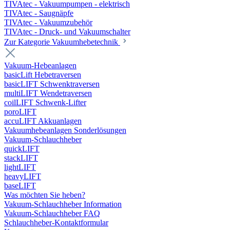
TIVAtec - Vakuumpumpen - elektrisch
TIVAtec - Saugnäpfe
TIVAtec - Vakuumzubehör
TIVAtec - Druck- und Vakuumschalter
Zur Kategorie Vakuumhebetechnik
Vakuum-Hebeanlagen
basicLift Hebetraversen
basicLIFT Schwenktraversen
multiLIFT Wendetraversen
coilLIFT Schwenk-Lifter
poroLIFT
accuLIFT Akkuanlagen
Vakuumhebeanlagen Sonderlösungen
Vakuum-Schlauchheber
quickLIFT
stackLIFT
lightLIFT
heavyLIFT
baseLIFT
Was möchten Sie heben?
Vakuum-Schlauchheber Information
Vakuum-Schlauchheber FAQ
Schlauchheber-Kontaktformular