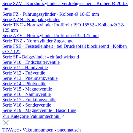
Serie SZV - Kurzhubzylinder - verdrehgesichert - Kolben-Ø 20-63
mm
Serie FZ - Führungszylinder - Kolben-Ø 16-63 mm
Serie NZN - Kompaktzylinder
Serie TNC - Normzylinder Profilrohr ISO 15552 - Kolben-Ø 32-
125 mm
Serie AZV - Normzylinder Profilrohr ø 32-125 mm
Serie TNZ - Normzylinder Zugstange
Serie FSE - Feststelleinheit - bei Druckabfall blockierend - Kolben-
Ø 32-125
Serie SP - Balgzylinder - einfachwirkend
Serie V10 - Endschalterventile
Serie V11 - Handventile
Serie V12 - Fußventile
Serie V13 - Pneumatikventile
Serie V14 - Pilotventile
Serie V15 - Magnetventile
Serie V16 - Namurventile
Serie V17 - Funktionsventile
Serie V18 - Sonderventile
Serie V19 - Magnetventile - Basic-Line
Zur Kategorie Vakuumtechnik
TIVAtec - Vakuumpumpen - pneumatisch