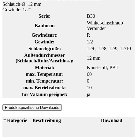
Schlauch-Ø: 12 mm
Gewinde: 1/2"
Serie:
B30
Winkel-einschraub
Bauform:
Verbinder
Gewindeart:
R
Gewinde:
1/2
Schlauchgröße:
12/6
, 12/8
, 12/9
, 12/10
Außendurchmesser
12 mm
(Schlauch/Rohr/Anschluss):
Material:
Kunststoff
, PBT
max. Temperatur:
60
min. Temperatur:
0
max. Betriebsdruck:
10
für Vakuum geeignet:
ja
Produktspezifische Downloads
#
Kategorie
Beschreibung
Download