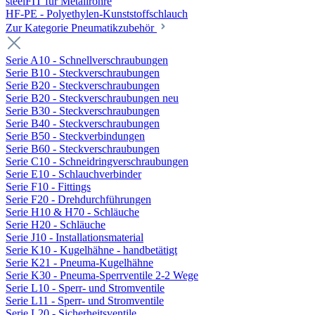
steelFIT für Metallrohre
HF-PE - Polyethylen-Kunststoffschlauch
Zur Kategorie Pneumatikzubehör
Serie A10 - Schnellverschraubungen
Serie B10 - Steckverschraubungen
Serie B20 - Steckverschraubungen
Serie B20 - Steckverschraubungen neu
Serie B30 - Steckverschraubungen
Serie B40 - Steckverschraubungen
Serie B50 - Steckverbindungen
Serie B60 - Steckverschraubungen
Serie C10 - Schneidringverschraubungen
Serie E10 - Schlauchverbinder
Serie F10 - Fittings
Serie F20 - Drehdurchführungen
Serie H10 & H70 - Schläuche
Serie H20 - Schläuche
Serie J10 - Installationsmaterial
Serie K10 - Kugelhähne - handbetätigt
Serie K21 - Pneuma-Kugelhähne
Serie K30 - Pneuma-Sperrventile 2-2 Wege
Serie L10 - Sperr- und Stromventile
Serie L11 - Sperr- und Stromventile
Serie L20 - Sicherheitsventile