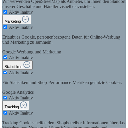
Wir verwenden OpenStreetMap als Anbieter, um Ihnen den Standort
unserer Geschäfte und Händler visuell darzustellen.
Aktiv
Inaktiv
Marketing
Aktiv
Inaktiv
Erlaubt es Google, personenbezogene Daten für Online-Werbung
und Marketing zu sammeln.
Google Werbung und Marketing
Aktiv
Inaktiv
Statistiken
Aktiv
Inaktiv
Für Statistiken und Shop-Performance-Metriken genutzte Cookies.
Google Analytics
Aktiv
Inaktiv
Tracking
Aktiv
Inaktiv
Tracking Cookies helfen dem Shopbetreiber Informationen über das
Verhalten von Nutzern auf ihrer Webseite zu sammeln und