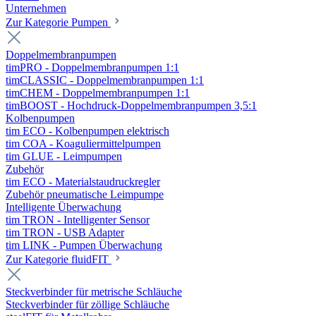
Unternehmen
Zur Kategorie Pumpen
Doppelmembranpumpen
timPRO - Doppelmembranpumpen 1:1
timCLASSIC - Doppelmembranpumpen 1:1
timCHEM - Doppelmembranpumpen 1:1
timBOOST - Hochdruck-Doppelmembranpumpen 3,5:1
Kolbenpumpen
tim ECO - Kolbenpumpen elektrisch
tim COA - Koaguliermittelpumpen
tim GLUE - Leimpumpen
Zubehör
tim ECO - Materialstaudruckregler
Zubehör pneumatische Leimpumpe
Intelligente Überwachung
tim TRON - Intelligenter Sensor
tim TRON - USB Adapter
tim LINK - Pumpen Überwachung
Zur Kategorie fluidFIT
Steckverbinder für metrische Schläuche
Steckverbinder für zöllige Schläuche