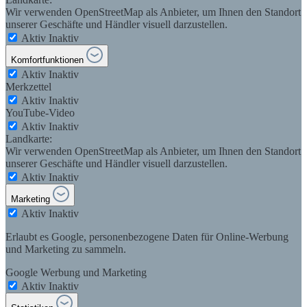
Wir verwenden OpenStreetMap als Anbieter, um Ihnen den Standort
unserer Geschäfte und Händler visuell darzustellen.
Aktiv
Inaktiv
Komfortfunktionen
Aktiv
Inaktiv
Merkzettel
Aktiv
Inaktiv
YouTube-Video
Aktiv
Inaktiv
Landkarte:
Wir verwenden OpenStreetMap als Anbieter, um Ihnen den Standort
unserer Geschäfte und Händler visuell darzustellen.
Aktiv
Inaktiv
Marketing
Aktiv
Inaktiv
Erlaubt es Google, personenbezogene Daten für Online-Werbung
und Marketing zu sammeln.
Google Werbung und Marketing
Aktiv
Inaktiv