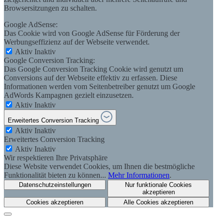
Browsersitzungen zu schalten.
Google AdSense:
Das Cookie wird von Google AdSense für Förderung der
Werbungseffizienz auf der Webseite verwendet.
Aktiv
Inaktiv
Google Conversion Tracking:
Das Google Conversion Tracking Cookie wird genutzt um
Conversions auf der Webseite effektiv zu erfassen. Diese
Informationen werden vom Seitenbetreiber genutzt um Google
AdWords Kampagnen gezielt einzusetzen.
Aktiv
Inaktiv
Erweitertes Conversion Tracking
Aktiv
Inaktiv
Erweitertes Conversion Tracking
Aktiv
Inaktiv
Wir respektieren Ihre Privatsphäre
Diese Website verwendet Cookies, um Ihnen die bestmögliche
Funktionalität bieten zu können...
Mehr Informationen
.
Datenschutzeinstellungen
Nur funktionale Cookies
akzeptieren
Cookies akzeptieren
Alle Cookies akzeptieren