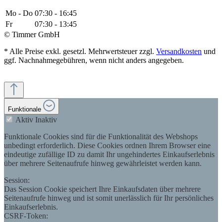
Mo - Do
07:30 - 16:45
Fr
07:30 - 13:45
© Timmer GmbH
* Alle Preise exkl. gesetzl. Mehrwertsteuer zzgl.
Versandkosten
und
ggf. Nachnahmegebühren, wenn nicht anders angegeben.
Funktionale
Aktiv
Inaktiv
Funktionale Cookies sind für die Funktionalität des Webshops
unbedingt erforderlich. Diese Cookies ordnen Ihrem Browser eine
eindeutige zufällige ID zu damit Ihr ungehindertes Einkaufserlebnis
über mehrere Seitenaufrufe hinweg gewährleistet werden kann.
Session:
Das Session Cookie speichert Ihre Einkaufsdaten über mehrere
Seitenaufrufe hinweg und ist somit unerlässlich für Ihr persönliches
Einkaufserlebnis.
CSRF-Token: