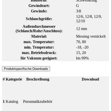
Bauform:
Schwenkring
Gewindeart:
G
Gewinde:
3/8
12/6
, 12/8
, 12/9
,
Schlauchgröße:
12/10
Außendurchmesser
12 mm
(Schlauch/Rohr/Anschluss):
Material:
Messing vernickelt
max. Temperatur:
70
, 80
min. Temperatur:
-18
, -20
max. Betriebsdruck:
15
, 20
für Vakuum geeignet:
bis 99%
Produktspezifische Downloads
#
Kategorie
Beschreibung
Download
1
Katalog
Pneumatikzubehör