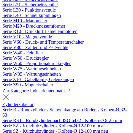
Serie L21 - Sicherheitsventile
Serie L30 - Funktionsventile
Serie L40 - Schnellkupplungen
Serie M10 - Manometer
Serie M20 - Druckmessumformer
Serie R10 - Druckluft-Lamellenmotoren
Serie V10 - Magnetventile
Serie V60 - Druck- und Temperaturschalter
Serie V80 - Zähler- und Zeitventile
Serie W40 - Feinfilter
Serie W50 - Druckregler
Serie W60 - Proportionaldruckregler
Serie W75 - Wartungseinheiten
Serie W85 - Wartungseinheiten
Serie Z10 - Gabelköpfe, Gelenkaugen
Serie Z90 - Magnetschalter
Zur Kategorie Industriepneumatik
Zylinderzubehör
Serie R - Rundzylinder - Schwenkauge am Boden - Kolben-Ø 32-
63
Serie RST - Rundzylinder nach ISO 6432 - Kolben-Ø 8-25 mm
Serie SZ - Kurzhubzylinder - Kolben-Ø 12-100 mm alt
Serie SZ - Kurzhubzylinder - Kolben-Ø 12-100 mm neu