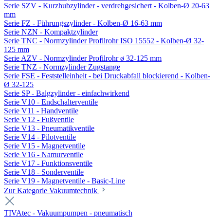
Serie SZV - Kurzhubzylinder - verdrehgesichert - Kolben-Ø 20-63
mm
Serie FZ - Führungszylinder - Kolben-Ø 16-63 mm
Serie NZN - Kompaktzylinder
Serie TNC - Normzylinder Profilrohr ISO 15552 - Kolben-Ø 32-
125 mm
Serie AZV - Normzylinder Profilrohr ø 32-125 mm
Serie TNZ - Normzylinder Zugstange
Serie FSE - Feststelleinheit - bei Druckabfall blockierend - Kolben-
Ø 32-125
Serie SP - Balgzylinder - einfachwirkend
Serie V10 - Endschalterventile
Serie V11 - Handventile
Serie V12 - Fußventile
Serie V13 - Pneumatikventile
Serie V14 - Pilotventile
Serie V15 - Magnetventile
Serie V16 - Namurventile
Serie V17 - Funktionsventile
Serie V18 - Sonderventile
Serie V19 - Magnetventile - Basic-Line
Zur Kategorie Vakuumtechnik
TIVAtec - Vakuumpumpen - pneumatisch