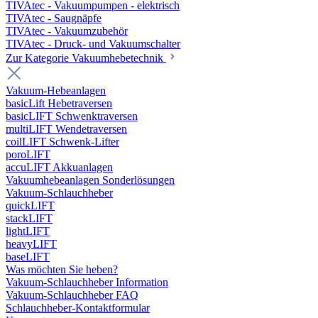
TIVAtec - Vakuumpumpen - elektrisch
TIVAtec - Saugnäpfe
TIVAtec - Vakuumzubehör
TIVAtec - Druck- und Vakuumschalter
Zur Kategorie Vakuumhebetechnik
Vakuum-Hebeanlagen
basicLift Hebetraversen
basicLIFT Schwenktraversen
multiLIFT Wendetraversen
coilLIFT Schwenk-Lifter
poroLIFT
accuLIFT Akkuanlagen
Vakuumhebeanlagen Sonderlösungen
Vakuum-Schlauchheber
quickLIFT
stackLIFT
lightLIFT
heavyLIFT
baseLIFT
Was möchten Sie heben?
Vakuum-Schlauchheber Information
Vakuum-Schlauchheber FAQ
Schlauchheber-Kontaktformular