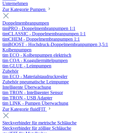
Unternehmen
Zur Kategorie Pumpen
Doppelmembranpumpen
timPRO - Doppelmembranpumpen 1:1
timCLASSIC - Doppelmembranpumpen 1:1
timCHEM - Doppelmembranpumpen 1:1
timBOOST - Hochdruck-Doppelmembranpumpen 3,5:1
Kolbenpumpen
tim ECO - Kolbenpumpen elektrisch
tim COA - Koaguliermittelpumpen
tim GLUE - Leimpumpen
Zubehör
tim ECO - Materialstaudruckregler
Zubehör pneumatische Leimpumpe
Intelligente Überwachung
tim TRON - Intelligenter Sensor
tim TRON - USB Adapter
tim LINK - Pumpen Überwachung
Zur Kategorie fluidFIT
Steckverbinder für metrische Schläuche
Steckverbinder für zöllige Schläuche