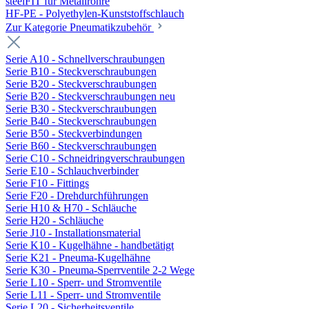
steelFIT für Metallrohre
HF-PE - Polyethylen-Kunststoffschlauch
Zur Kategorie Pneumatikzubehör
Serie A10 - Schnellverschraubungen
Serie B10 - Steckverschraubungen
Serie B20 - Steckverschraubungen
Serie B20 - Steckverschraubungen neu
Serie B30 - Steckverschraubungen
Serie B40 - Steckverschraubungen
Serie B50 - Steckverbindungen
Serie B60 - Steckverschraubungen
Serie C10 - Schneidringverschraubungen
Serie E10 - Schlauchverbinder
Serie F10 - Fittings
Serie F20 - Drehdurchführungen
Serie H10 & H70 - Schläuche
Serie H20 - Schläuche
Serie J10 - Installationsmaterial
Serie K10 - Kugelhähne - handbetätigt
Serie K21 - Pneuma-Kugelhähne
Serie K30 - Pneuma-Sperrventile 2-2 Wege
Serie L10 - Sperr- und Stromventile
Serie L11 - Sperr- und Stromventile
Serie L20 - Sicherheitsventile