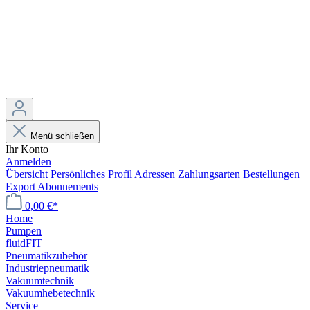
Menü schließen
Ihr Konto
Anmelden
Übersicht
Persönliches Profil
Adressen
Zahlungsarten
Bestellungen
Export
Abonnements
0,00 €*
Home
Pumpen
fluidFIT
Pneumatikzubehör
Industriepneumatik
Vakuumtechnik
Vakuumhebetechnik
Service