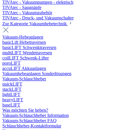
TIVAtec - Vakuumpumpen - elektrisch
TIVAtec - Saugnäpfe
TIVAtec - Vakuumzubehör
TIVAtec - Druck- und Vakuumschalter
Zur Kategorie Vakuumhebetechnik
Vakuum-Hebeanlagen
basicLift Hebetraversen
basicLIFT Schwenktraversen
multiLIFT Wendetraversen
coilLIFT Schwenk-Lifter
poroLIFT
accuLIFT Akkuanlagen
Vakuumhebeanlagen Sonderlösungen
Vakuum-Schlauchheber
quickLIFT
stackLIFT
lightLIFT
heavyLIFT
baseLIFT
Was möchten Sie heben?
Vakuum-Schlauchheber Information
Vakuum-Schlauchheber FAQ
Schlauchheber-Kontaktformular