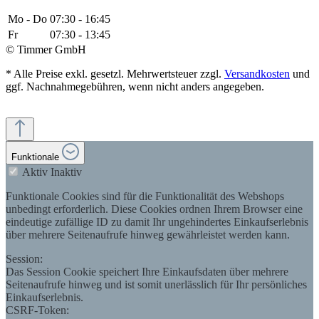
Mo - Do
07:30 - 16:45
Fr
07:30 - 13:45
© Timmer GmbH
* Alle Preise exkl. gesetzl. Mehrwertsteuer zzgl.
Versandkosten
und
ggf. Nachnahmegebühren, wenn nicht anders angegeben.
Funktionale
Aktiv
Inaktiv
Funktionale Cookies sind für die Funktionalität des Webshops
unbedingt erforderlich. Diese Cookies ordnen Ihrem Browser eine
eindeutige zufällige ID zu damit Ihr ungehindertes Einkaufserlebnis
über mehrere Seitenaufrufe hinweg gewährleistet werden kann.
Session:
Das Session Cookie speichert Ihre Einkaufsdaten über mehrere
Seitenaufrufe hinweg und ist somit unerlässlich für Ihr persönliches
Einkaufserlebnis.
CSRF-Token: