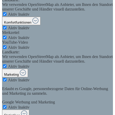
Wir verwenden OpenStreetMap als Anbieter, um Ihnen den Standort
unserer Geschäfte und Händler visuell darzustellen.
Aktiv
Inaktiv
Komfortfunktionen
Aktiv
Inaktiv
Merkzettel
Aktiv
Inaktiv
YouTube-Video
Aktiv
Inaktiv
Landkarte:
Wir verwenden OpenStreetMap als Anbieter, um Ihnen den Standort
unserer Geschäfte und Händler visuell darzustellen.
Aktiv
Inaktiv
Marketing
Aktiv
Inaktiv
Erlaubt es Google, personenbezogene Daten für Online-Werbung
und Marketing zu sammeln.
Google Werbung und Marketing
Aktiv
Inaktiv