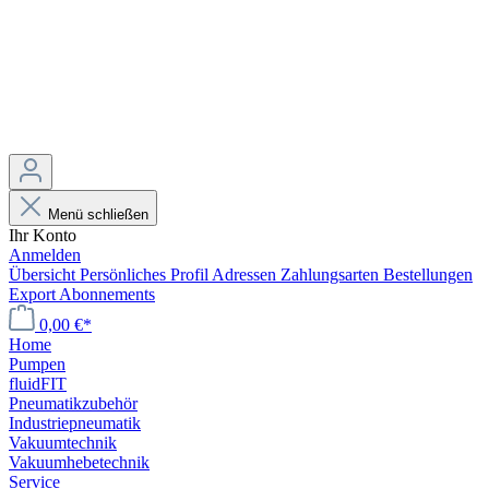
Menü schließen
Ihr Konto
Anmelden
Übersicht
Persönliches Profil
Adressen
Zahlungsarten
Bestellungen
Export
Abonnements
0,00 €*
Home
Pumpen
fluidFIT
Pneumatikzubehör
Industriepneumatik
Vakuumtechnik
Vakuumhebetechnik
Service