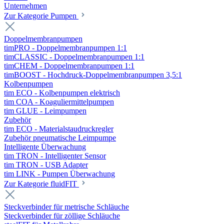
Unternehmen
Zur Kategorie Pumpen
Doppelmembranpumpen
timPRO - Doppelmembranpumpen 1:1
timCLASSIC - Doppelmembranpumpen 1:1
timCHEM - Doppelmembranpumpen 1:1
timBOOST - Hochdruck-Doppelmembranpumpen 3,5:1
Kolbenpumpen
tim ECO - Kolbenpumpen elektrisch
tim COA - Koaguliermittelpumpen
tim GLUE - Leimpumpen
Zubehör
tim ECO - Materialstaudruckregler
Zubehör pneumatische Leimpumpe
Intelligente Überwachung
tim TRON - Intelligenter Sensor
tim TRON - USB Adapter
tim LINK - Pumpen Überwachung
Zur Kategorie fluidFIT
Steckverbinder für metrische Schläuche
Steckverbinder für zöllige Schläuche