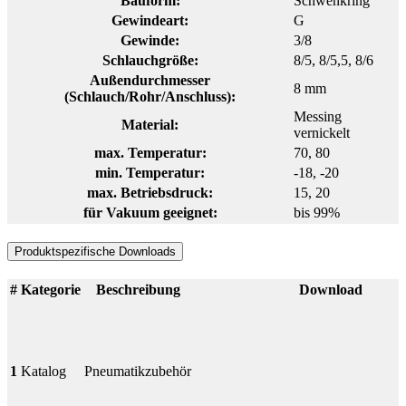
Bauform:
Schwenkring
Gewindeart:
G
Gewinde:
3/8
Schlauchgröße:
8/5
, 8/5,5
, 8/6
Außendurchmesser
8 mm
(Schlauch/Rohr/Anschluss):
Messing
Material:
vernickelt
max. Temperatur:
70
, 80
min. Temperatur:
-18
, -20
max. Betriebsdruck:
15
, 20
für Vakuum geeignet:
bis 99%
Produktspezifische Downloads
#
Kategorie
Beschreibung
Download
1
Katalog
Pneumatikzubehör