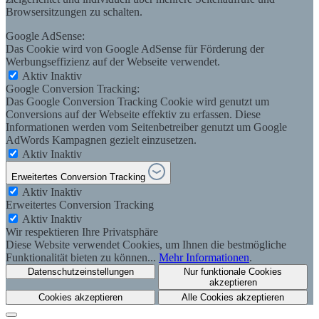
Browsersitzungen zu schalten.
Google AdSense:
Das Cookie wird von Google AdSense für Förderung der
Werbungseffizienz auf der Webseite verwendet.
Aktiv
Inaktiv
Google Conversion Tracking:
Das Google Conversion Tracking Cookie wird genutzt um
Conversions auf der Webseite effektiv zu erfassen. Diese
Informationen werden vom Seitenbetreiber genutzt um Google
AdWords Kampagnen gezielt einzusetzen.
Aktiv
Inaktiv
Erweitertes Conversion Tracking
Aktiv
Inaktiv
Erweitertes Conversion Tracking
Aktiv
Inaktiv
Wir respektieren Ihre Privatsphäre
Diese Website verwendet Cookies, um Ihnen die bestmögliche
Funktionalität bieten zu können...
Mehr Informationen
.
Datenschutzeinstellungen
Nur funktionale Cookies
akzeptieren
Cookies akzeptieren
Alle Cookies akzeptieren