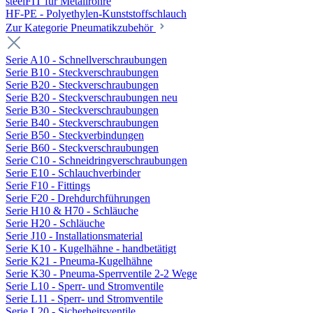
steelFIT für Metallrohre
HF-PE - Polyethylen-Kunststoffschlauch
Zur Kategorie Pneumatikzubehör
Serie A10 - Schnellverschraubungen
Serie B10 - Steckverschraubungen
Serie B20 - Steckverschraubungen
Serie B20 - Steckverschraubungen neu
Serie B30 - Steckverschraubungen
Serie B40 - Steckverschraubungen
Serie B50 - Steckverbindungen
Serie B60 - Steckverschraubungen
Serie C10 - Schneidringverschraubungen
Serie E10 - Schlauchverbinder
Serie F10 - Fittings
Serie F20 - Drehdurchführungen
Serie H10 & H70 - Schläuche
Serie H20 - Schläuche
Serie J10 - Installationsmaterial
Serie K10 - Kugelhähne - handbetätigt
Serie K21 - Pneuma-Kugelhähne
Serie K30 - Pneuma-Sperrventile 2-2 Wege
Serie L10 - Sperr- und Stromventile
Serie L11 - Sperr- und Stromventile
Serie L20 - Sicherheitsventile