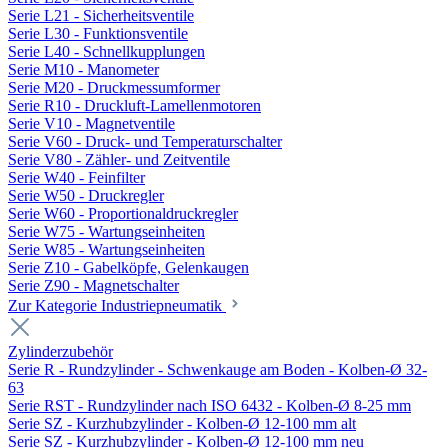
Serie L21 - Sicherheitsventile
Serie L30 - Funktionsventile
Serie L40 - Schnellkupplungen
Serie M10 - Manometer
Serie M20 - Druckmessumformer
Serie R10 - Druckluft-Lamellenmotoren
Serie V10 - Magnetventile
Serie V60 - Druck- und Temperaturschalter
Serie V80 - Zähler- und Zeitventile
Serie W40 - Feinfilter
Serie W50 - Druckregler
Serie W60 - Proportionaldruckregler
Serie W75 - Wartungseinheiten
Serie W85 - Wartungseinheiten
Serie Z10 - Gabelköpfe, Gelenkaugen
Serie Z90 - Magnetschalter
Zur Kategorie Industriepneumatik
Zylinderzubehör
Serie R - Rundzylinder - Schwenkauge am Boden - Kolben-Ø 32-
63
Serie RST - Rundzylinder nach ISO 6432 - Kolben-Ø 8-25 mm
Serie SZ - Kurzhubzylinder - Kolben-Ø 12-100 mm alt
Serie SZ - Kurzhubzylinder - Kolben-Ø 12-100 mm neu