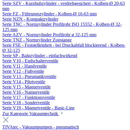
Serie SZV - Kurzhubzylinder - verdrehgesichert - Kolben-Ø 20-63
mm
Serie FZ - Führungszylinder - Kolben-Ø 16-63 mm
Serie NZN - Kompaktzylinder
Serie TNC - Normzylinder Profilrohr ISO 15552 - Kolben-Ø 32-
125 mm
Serie AZV - Normzylinder Profilrohr ø 32-125 mm
Serie TNZ - Normzylinder Zugstange
Serie FSE - Feststelleinheit - bei Druckabfall blockierend - Kolben-
Ø 32-125
Serie SP - Balgzylinder - einfachwirkend
Serie V10 - Endschalterventile
Serie V11 - Handventile
Serie V12 - Fußventile
Serie V13 - Pneumatikventile
Serie V14 - Pilotventile
Serie V15 - Magnetventile
Serie V16 - Namurventile
Serie V17 - Funktionsventile
Serie V18 - Sonderventile
Serie V19 - Magnetventile - Basic-Line
Zur Kategorie Vakuumtechnik
TIVAtec - Vakuumpumpen - pneumatisch