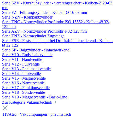
Serie SZV - Kurzhubzylinder - verdrehgesichert - Kolben-Ø 20-63
mm
Serie FZ - Führungszylinder - Kolben-Ø 16-63 mm
Serie NZN - Kompaktzylinder
Serie TNC - Normzylinder Profilrohr ISO 15552 - Kolben-Ø 32-
125 mm
Serie AZV - Normzylinder Profilrohr ø 32-125 mm
Serie TNZ - Normzylinder Zugstange
Serie FSE - Feststelleinheit - bei Druckabfall blockierend - Kolben-
Ø 32-125
Serie SP - Balgzylinder - einfachwirkend
Serie V10 - Endschalterventile
Serie V11 - Handventile
Serie V12 - Fußventile
Serie V13 - Pneumatikventile
Serie V14 - Pilotventile
Serie V15 - Magnetventile
Serie V16 - Namurventile
Serie V17 - Funktionsventile
Serie V18 - Sonderventile
Serie V19 - Magnetventile - Basic-Line
Zur Kategorie Vakuumtechnik
TIVAtec - Vakuumpumpen - pneumatisch