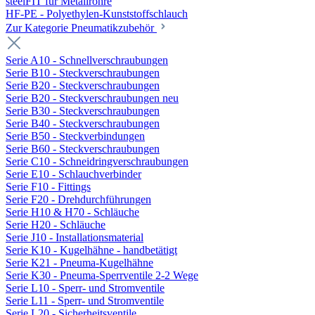
steelFIT für Metallrohre
HF-PE - Polyethylen-Kunststoffschlauch
Zur Kategorie Pneumatikzubehör
Serie A10 - Schnellverschraubungen
Serie B10 - Steckverschraubungen
Serie B20 - Steckverschraubungen
Serie B20 - Steckverschraubungen neu
Serie B30 - Steckverschraubungen
Serie B40 - Steckverschraubungen
Serie B50 - Steckverbindungen
Serie B60 - Steckverschraubungen
Serie C10 - Schneidringverschraubungen
Serie E10 - Schlauchverbinder
Serie F10 - Fittings
Serie F20 - Drehdurchführungen
Serie H10 & H70 - Schläuche
Serie H20 - Schläuche
Serie J10 - Installationsmaterial
Serie K10 - Kugelhähne - handbetätigt
Serie K21 - Pneuma-Kugelhähne
Serie K30 - Pneuma-Sperrventile 2-2 Wege
Serie L10 - Sperr- und Stromventile
Serie L11 - Sperr- und Stromventile
Serie L20 - Sicherheitsventile