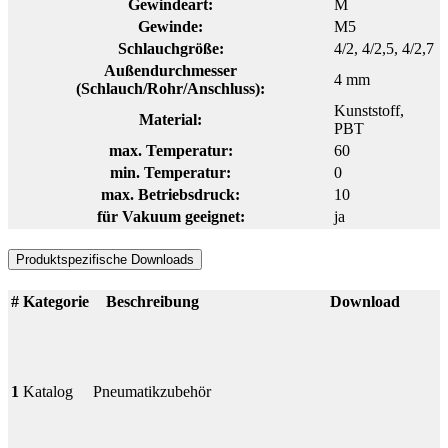
Gewindeart:
M
Gewinde:
M5
Schlauchgröße:
4/2
, 4/2,5
, 4/2,7
Außendurchmesser
4 mm
(Schlauch/Rohr/Anschluss):
Kunststoff
,
Material:
PBT
max. Temperatur:
60
min. Temperatur:
0
max. Betriebsdruck:
10
für Vakuum geeignet:
ja
Produktspezifische Downloads
#
Kategorie
Beschreibung
Download
1
Katalog
Pneumatikzubehör