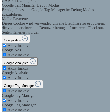
CAPTCHA-Integration
Google Tag Manager Debug Modus:
Ermöglicht es den Google Tag Manager im Debug Modus
auszuführen.
Mollie Payment:
Dieses Cookie wird verwendet, um alle Ereignisse zu gruppieren,
die von einer einzelnen Benutzersitzung auf mehreren Checkout-
Seiten generiert wurden.
Google Ads
Aktiv
Inaktiv
Google Ads
Aktiv
Inaktiv
Google Analytics
Aktiv
Inaktiv
Google Analytics
Aktiv
Inaktiv
Google Tag Manager
Aktiv
Inaktiv
Google Tag Manager
Aktiv
Inaktiv
Google Tag Manager
Aktiv
Inaktiv