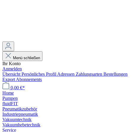
Menü schließen
Ihr Konto
Anmelden
Übersicht
Persönliches Profil
Adressen
Zahlungsarten
Bestellungen
Export
Abonnements
0,00 €*
Home
Pumpen
fluidFIT
Pneumatikzubehör
Industriepneumatik
Vakuumtechnik
Vakuumhebetechnik
Service