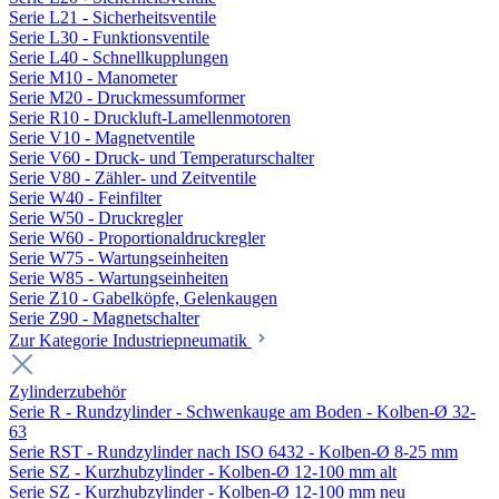
Serie L21 - Sicherheitsventile
Serie L30 - Funktionsventile
Serie L40 - Schnellkupplungen
Serie M10 - Manometer
Serie M20 - Druckmessumformer
Serie R10 - Druckluft-Lamellenmotoren
Serie V10 - Magnetventile
Serie V60 - Druck- und Temperaturschalter
Serie V80 - Zähler- und Zeitventile
Serie W40 - Feinfilter
Serie W50 - Druckregler
Serie W60 - Proportionaldruckregler
Serie W75 - Wartungseinheiten
Serie W85 - Wartungseinheiten
Serie Z10 - Gabelköpfe, Gelenkaugen
Serie Z90 - Magnetschalter
Zur Kategorie Industriepneumatik
Zylinderzubehör
Serie R - Rundzylinder - Schwenkauge am Boden - Kolben-Ø 32-
63
Serie RST - Rundzylinder nach ISO 6432 - Kolben-Ø 8-25 mm
Serie SZ - Kurzhubzylinder - Kolben-Ø 12-100 mm alt
Serie SZ - Kurzhubzylinder - Kolben-Ø 12-100 mm neu