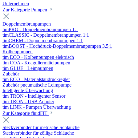
Unternehmen
Zur Kategorie Pumpen
Doppelmembranpumpen
timPRO - Doppelmembranpumpen 1:1
timCLASSIC - Doppelmembranpumpen 1:1
timCHEM - Doppelmembranpumpen 1:1
timBOOST - Hochdruck-Doppelmembranpumpen 3,5:1
Kolbenpumpen
tim ECO - Kolbenpumpen elektrisch
tim COA - Koaguliermittelpumpen
tim GLUE - Leimpumpen
Zubehör
tim ECO - Materialstaudruckregler
Zubehör pneumatische Leimpumpe
Intelligente Überwachung
tim TRON - Intelligenter Sensor
tim TRON - USB Adapter
tim LINK - Pumpen Überwachung
Zur Kategorie fluidFIT
Steckverbinder für metrische Schläuche
Steckverbinder für zöllige Schläuche