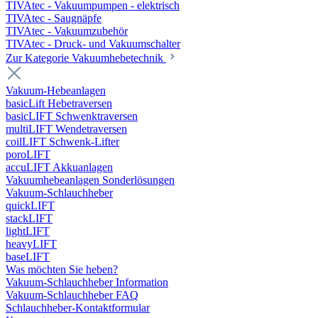
TIVAtec - Vakuumpumpen - elektrisch
TIVAtec - Saugnäpfe
TIVAtec - Vakuumzubehör
TIVAtec - Druck- und Vakuumschalter
Zur Kategorie Vakuumhebetechnik
Vakuum-Hebeanlagen
basicLift Hebetraversen
basicLIFT Schwenktraversen
multiLIFT Wendetraversen
coilLIFT Schwenk-Lifter
poroLIFT
accuLIFT Akkuanlagen
Vakuumhebeanlagen Sonderlösungen
Vakuum-Schlauchheber
quickLIFT
stackLIFT
lightLIFT
heavyLIFT
baseLIFT
Was möchten Sie heben?
Vakuum-Schlauchheber Information
Vakuum-Schlauchheber FAQ
Schlauchheber-Kontaktformular