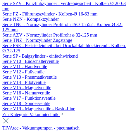
Serie SZV - Kurzhubzylinder - verdrehgesichert - Kolben-Ø 20-63
mm
Serie FZ - Führungszylinder - Kolben-Ø 16-63 mm
Serie NZN - Kompaktzylinder
Serie TNC - Normzylinder Profilrohr ISO 15552 - Kolben-Ø 32-
125 mm
Serie AZV - Normzylinder Profilrohr ø 32-125 mm
Serie TNZ - Normzylinder Zugstange
Serie FSE - Feststelleinheit - bei Druckabfall blockierend - Kolben-
Ø 32-125
Serie SP - Balgzylinder - einfachwirkend
Serie V10 - Endschalterventile
Serie V11 - Handventile
Serie V12 - Fußventile
Serie V13 - Pneumatikventile
Serie V14 - Pilotventile
Serie V15 - Magnetventile
Serie V16 - Namurventile
Serie V17 - Funktionsventile
Serie V18 - Sonderventile
Serie V19 - Magnetventile - Basic-Line
Zur Kategorie Vakuumtechnik
TIVAtec - Vakuumpumpen - pneumatisch