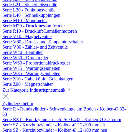
Serie L21 - Sicherheitsventile
Serie L30 - Funktionsventile
Serie L40 - Schnellkupplungen
Serie M10 - Manometer
Serie M20 - Druckmessumformer
Serie R10 - Druckluft-Lamellenmotoren
Serie V10 - Magnetventile
Serie V60 - Druck- und Temperaturschalter
Serie V80 - Zähler- und Zeitventile
Serie W40 - Feinfilter
Serie W50 - Druckregler
Serie W60 - Proportionaldruckregler
Serie W75 - Wartungseinheiten
Serie W85 - Wartungseinheiten
Serie Z10 - Gabelköpfe, Gelenkaugen
Serie Z90 - Magnetschalter
Zur Kategorie Industriepneumatik
Zylinderzubehör
Serie R - Rundzylinder - Schwenkauge am Boden - Kolben-Ø 32-
63
Serie RST - Rundzylinder nach ISO 6432 - Kolben-Ø 8-25 mm
Serie SZ - Kurzhubzylinder - Kolben-Ø 12-100 mm alt
Serie SZ - Kurzhubzylinder - Kolben-Ø 12-100 mm neu