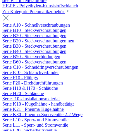
steelFIT für Metallrohre
HF-PE - Polyethylen-Kunststoffschlauch
Zur Kategorie Pneumatikzubehör
Serie A10 - Schnellverschraubungen
Serie B10 - Steckverschraubungen
Serie B20 - Steckverschraubungen
Serie B20 - Steckverschraubungen neu
Serie B30 - Steckverschraubungen
Serie B40 - Steckverschraubungen
Serie B50 - Steckverbindungen
Serie B60 - Steckverschraubungen
Serie C10 - Schneidringverschraubungen
Serie E10 - Schlauchverbinder
Serie F10 - Fittings
Serie F20 - Drehdurchführungen
Serie H10 & H70 - Schläuche
Serie H20 - Schläuche
Serie J10 - Installationsmaterial
Serie K10 - Kugelhähne - handbetätigt
Serie K21 - Pneuma-Kugelhähne
Serie K30 - Pneuma-Sperrventile 2-2 Wege
Serie L10 - Sperr- und Stromventile
Serie L11 - Sperr- und Stromventile
Serie L20 - Sicherheitsventile