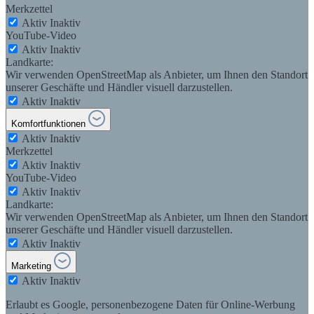
Merkzettel
Aktiv
Inaktiv
YouTube-Video
Aktiv
Inaktiv
Landkarte:
Wir verwenden OpenStreetMap als Anbieter, um Ihnen den Standort
unserer Geschäfte und Händler visuell darzustellen.
Aktiv
Inaktiv
Komfortfunktionen
Aktiv
Inaktiv
Merkzettel
Aktiv
Inaktiv
YouTube-Video
Aktiv
Inaktiv
Landkarte:
Wir verwenden OpenStreetMap als Anbieter, um Ihnen den Standort
unserer Geschäfte und Händler visuell darzustellen.
Aktiv
Inaktiv
Marketing
Aktiv
Inaktiv
Erlaubt es Google, personenbezogene Daten für Online-Werbung