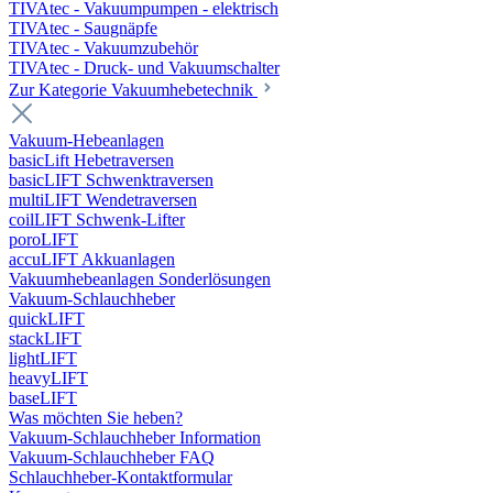
TIVAtec - Vakuumpumpen - elektrisch
TIVAtec - Saugnäpfe
TIVAtec - Vakuumzubehör
TIVAtec - Druck- und Vakuumschalter
Zur Kategorie Vakuumhebetechnik
Vakuum-Hebeanlagen
basicLift Hebetraversen
basicLIFT Schwenktraversen
multiLIFT Wendetraversen
coilLIFT Schwenk-Lifter
poroLIFT
accuLIFT Akkuanlagen
Vakuumhebeanlagen Sonderlösungen
Vakuum-Schlauchheber
quickLIFT
stackLIFT
lightLIFT
heavyLIFT
baseLIFT
Was möchten Sie heben?
Vakuum-Schlauchheber Information
Vakuum-Schlauchheber FAQ
Schlauchheber-Kontaktformular