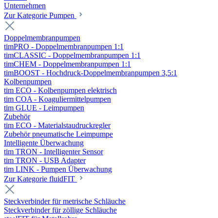
Unternehmen
Zur Kategorie Pumpen
Doppelmembranpumpen
timPRO - Doppelmembranpumpen 1:1
timCLASSIC - Doppelmembranpumpen 1:1
timCHEM - Doppelmembranpumpen 1:1
timBOOST - Hochdruck-Doppelmembranpumpen 3,5:1
Kolbenpumpen
tim ECO - Kolbenpumpen elektrisch
tim COA - Koaguliermittelpumpen
tim GLUE - Leimpumpen
Zubehör
tim ECO - Materialstaudruckregler
Zubehör pneumatische Leimpumpe
Intelligente Überwachung
tim TRON - Intelligenter Sensor
tim TRON - USB Adapter
tim LINK - Pumpen Überwachung
Zur Kategorie fluidFIT
Steckverbinder für metrische Schläuche
Steckverbinder für zöllige Schläuche