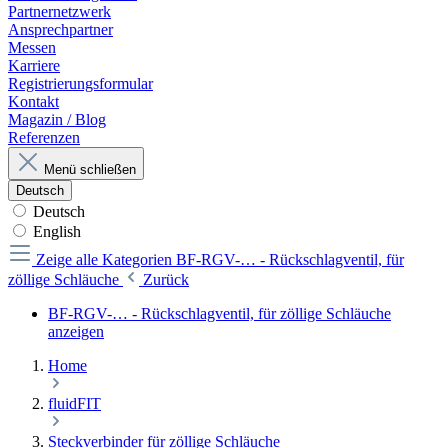
Partnernetzwerk
Ansprechpartner
Messen
Karriere
Registrierungsformular
Kontakt
Magazin / Blog
Referenzen
Menü schließen
Deutsch
Deutsch
English
Zeige alle Kategorien
BF-RGV-… - Rückschlagventil, für
zöllige Schläuche
Zurück
BF-RGV-… - Rückschlagventil, für zöllige Schläuche
anzeigen
Home
fluidFIT
Steckverbinder für zöllige Schläuche