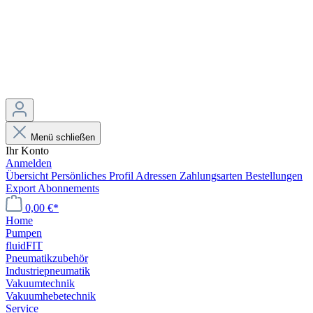
Menü schließen
Ihr Konto
Anmelden
Übersicht
Persönliches Profil
Adressen
Zahlungsarten
Bestellungen
Export
Abonnements
0,00 €*
Home
Pumpen
fluidFIT
Pneumatikzubehör
Industriepneumatik
Vakuumtechnik
Vakuumhebetechnik
Service