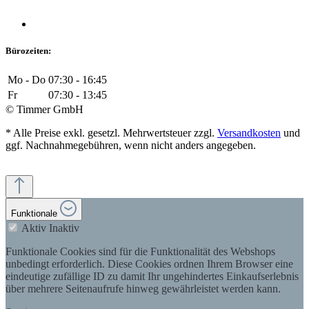
Bürozeiten:
Mo - Do
07:30 - 16:45
Fr
07:30 - 13:45
© Timmer GmbH
* Alle Preise exkl. gesetzl. Mehrwertsteuer zzgl.
Versandkosten
und
ggf. Nachnahmegebühren, wenn nicht anders angegeben.
Funktionale
Aktiv
Inaktiv
Funktionale Cookies sind für die Funktionalität des Webshops
unbedingt erforderlich. Diese Cookies ordnen Ihrem Browser eine
eindeutige zufällige ID zu damit Ihr ungehindertes Einkaufserlebnis
über mehrere Seitenaufrufe hinweg gewährleistet werden kann.