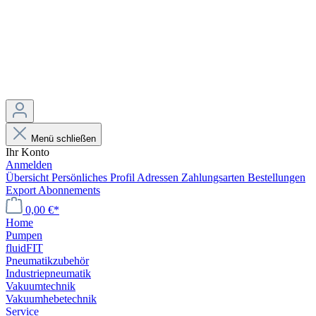
Menü schließen
Ihr Konto
Anmelden
Übersicht
Persönliches Profil
Adressen
Zahlungsarten
Bestellungen
Export
Abonnements
0,00 €*
Home
Pumpen
fluidFIT
Pneumatikzubehör
Industriepneumatik
Vakuumtechnik
Vakuumhebetechnik
Service