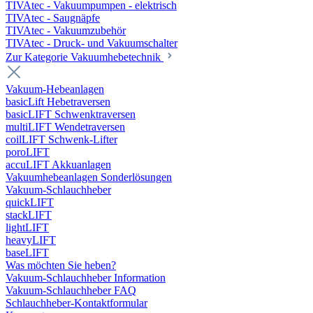
TIVAtec - Vakuumpumpen - elektrisch
TIVAtec - Saugnäpfe
TIVAtec - Vakuumzubehör
TIVAtec - Druck- und Vakuumschalter
Zur Kategorie Vakuumhebetechnik
Vakuum-Hebeanlagen
basicLift Hebetraversen
basicLIFT Schwenktraversen
multiLIFT Wendetraversen
coilLIFT Schwenk-Lifter
poroLIFT
accuLIFT Akkuanlagen
Vakuumhebeanlagen Sonderlösungen
Vakuum-Schlauchheber
quickLIFT
stackLIFT
lightLIFT
heavyLIFT
baseLIFT
Was möchten Sie heben?
Vakuum-Schlauchheber Information
Vakuum-Schlauchheber FAQ
Schlauchheber-Kontaktformular