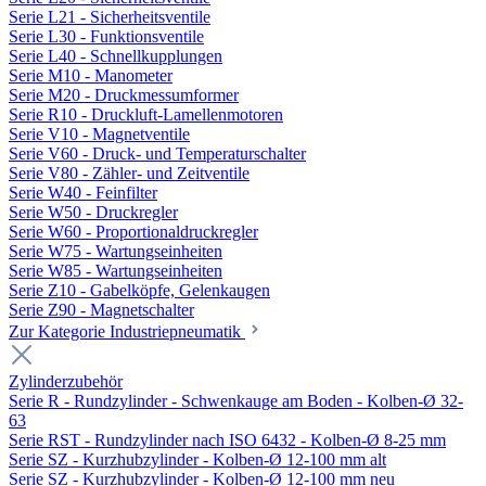
Serie L21 - Sicherheitsventile
Serie L30 - Funktionsventile
Serie L40 - Schnellkupplungen
Serie M10 - Manometer
Serie M20 - Druckmessumformer
Serie R10 - Druckluft-Lamellenmotoren
Serie V10 - Magnetventile
Serie V60 - Druck- und Temperaturschalter
Serie V80 - Zähler- und Zeitventile
Serie W40 - Feinfilter
Serie W50 - Druckregler
Serie W60 - Proportionaldruckregler
Serie W75 - Wartungseinheiten
Serie W85 - Wartungseinheiten
Serie Z10 - Gabelköpfe, Gelenkaugen
Serie Z90 - Magnetschalter
Zur Kategorie Industriepneumatik
Zylinderzubehör
Serie R - Rundzylinder - Schwenkauge am Boden - Kolben-Ø 32-
63
Serie RST - Rundzylinder nach ISO 6432 - Kolben-Ø 8-25 mm
Serie SZ - Kurzhubzylinder - Kolben-Ø 12-100 mm alt
Serie SZ - Kurzhubzylinder - Kolben-Ø 12-100 mm neu