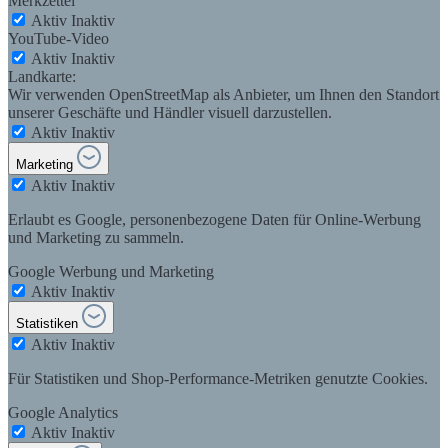
Merkzettel
Aktiv
Inaktiv
YouTube-Video
Aktiv
Inaktiv
Landkarte:
Wir verwenden OpenStreetMap als Anbieter, um Ihnen den Standort
unserer Geschäfte und Händler visuell darzustellen.
Aktiv
Inaktiv
Marketing
Aktiv
Inaktiv
Erlaubt es Google, personenbezogene Daten für Online-Werbung
und Marketing zu sammeln.
Google Werbung und Marketing
Aktiv
Inaktiv
Statistiken
Aktiv
Inaktiv
Für Statistiken und Shop-Performance-Metriken genutzte Cookies.
Google Analytics
Aktiv
Inaktiv