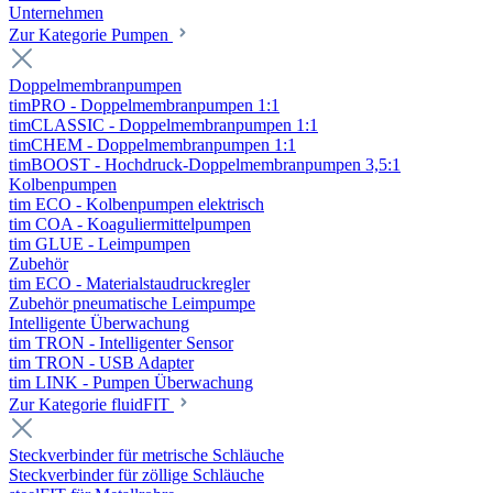
Unternehmen
Zur Kategorie Pumpen
Doppelmembranpumpen
timPRO - Doppelmembranpumpen 1:1
timCLASSIC - Doppelmembranpumpen 1:1
timCHEM - Doppelmembranpumpen 1:1
timBOOST - Hochdruck-Doppelmembranpumpen 3,5:1
Kolbenpumpen
tim ECO - Kolbenpumpen elektrisch
tim COA - Koaguliermittelpumpen
tim GLUE - Leimpumpen
Zubehör
tim ECO - Materialstaudruckregler
Zubehör pneumatische Leimpumpe
Intelligente Überwachung
tim TRON - Intelligenter Sensor
tim TRON - USB Adapter
tim LINK - Pumpen Überwachung
Zur Kategorie fluidFIT
Steckverbinder für metrische Schläuche
Steckverbinder für zöllige Schläuche