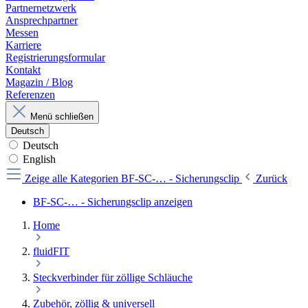
Partnernetzwerk
Ansprechpartner
Messen
Karriere
Registrierungsformular
Kontakt
Magazin / Blog
Referenzen
Menü schließen
Deutsch
Deutsch
English
Zeige alle Kategorien
BF-SC-… - Sicherungsclip
Zurück
BF-SC-… - Sicherungsclip anzeigen
Home
fluidFIT
Steckverbinder für zöllige Schläuche
Zubehör, zöllig & universell