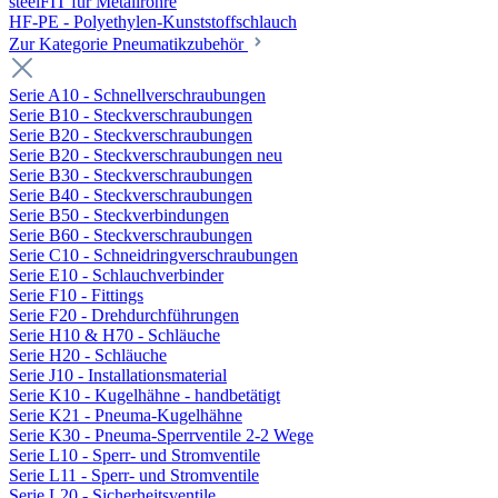
steelFIT für Metallrohre
HF-PE - Polyethylen-Kunststoffschlauch
Zur Kategorie Pneumatikzubehör
Serie A10 - Schnellverschraubungen
Serie B10 - Steckverschraubungen
Serie B20 - Steckverschraubungen
Serie B20 - Steckverschraubungen neu
Serie B30 - Steckverschraubungen
Serie B40 - Steckverschraubungen
Serie B50 - Steckverbindungen
Serie B60 - Steckverschraubungen
Serie C10 - Schneidringverschraubungen
Serie E10 - Schlauchverbinder
Serie F10 - Fittings
Serie F20 - Drehdurchführungen
Serie H10 & H70 - Schläuche
Serie H20 - Schläuche
Serie J10 - Installationsmaterial
Serie K10 - Kugelhähne - handbetätigt
Serie K21 - Pneuma-Kugelhähne
Serie K30 - Pneuma-Sperrventile 2-2 Wege
Serie L10 - Sperr- und Stromventile
Serie L11 - Sperr- und Stromventile
Serie L20 - Sicherheitsventile