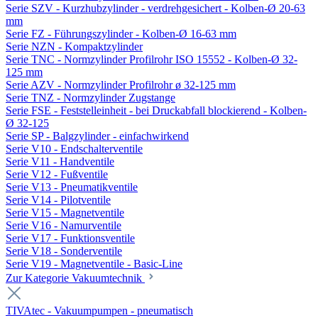
Serie SZV - Kurzhubzylinder - verdrehgesichert - Kolben-Ø 20-63
mm
Serie FZ - Führungszylinder - Kolben-Ø 16-63 mm
Serie NZN - Kompaktzylinder
Serie TNC - Normzylinder Profilrohr ISO 15552 - Kolben-Ø 32-
125 mm
Serie AZV - Normzylinder Profilrohr ø 32-125 mm
Serie TNZ - Normzylinder Zugstange
Serie FSE - Feststelleinheit - bei Druckabfall blockierend - Kolben-
Ø 32-125
Serie SP - Balgzylinder - einfachwirkend
Serie V10 - Endschalterventile
Serie V11 - Handventile
Serie V12 - Fußventile
Serie V13 - Pneumatikventile
Serie V14 - Pilotventile
Serie V15 - Magnetventile
Serie V16 - Namurventile
Serie V17 - Funktionsventile
Serie V18 - Sonderventile
Serie V19 - Magnetventile - Basic-Line
Zur Kategorie Vakuumtechnik
TIVAtec - Vakuumpumpen - pneumatisch