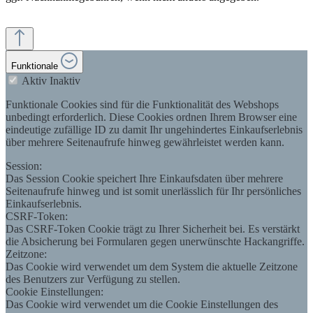
Funktionale
Aktiv
Inaktiv
Funktionale Cookies sind für die Funktionalität des Webshops
unbedingt erforderlich. Diese Cookies ordnen Ihrem Browser eine
eindeutige zufällige ID zu damit Ihr ungehindertes Einkaufserlebnis
über mehrere Seitenaufrufe hinweg gewährleistet werden kann.
Session:
Das Session Cookie speichert Ihre Einkaufsdaten über mehrere
Seitenaufrufe hinweg und ist somit unerlässlich für Ihr persönliches
Einkaufserlebnis.
CSRF-Token:
Das CSRF-Token Cookie trägt zu Ihrer Sicherheit bei. Es verstärkt
die Absicherung bei Formularen gegen unerwünschte Hackangriffe.
Zeitzone:
Das Cookie wird verwendet um dem System die aktuelle Zeitzone
des Benutzers zur Verfügung zu stellen.
Cookie Einstellungen:
Das Cookie wird verwendet um die Cookie Einstellungen des