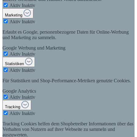
Aktiv
Inaktiv
Marketing
Aktiv
Inaktiv
Erlaubt es Google, personenbezogene Daten für Online-Werbung
und Marketing zu sammeln.
Google Werbung und Marketing
Aktiv
Inaktiv
Statistiken
Aktiv
Inaktiv
Für Statistiken und Shop-Performance-Metriken genutzte Cookies.
Google Analytics
Aktiv
Inaktiv
Tracking
Aktiv
Inaktiv
Tracking Cookies helfen dem Shopbetreiber Informationen über das
Verhalten von Nutzern auf ihrer Webseite zu sammeln und
auszuwerten.