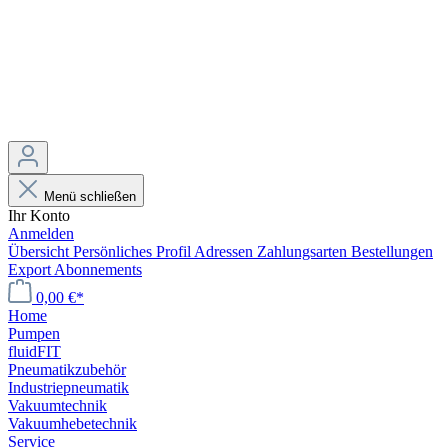
Menü schließen
Ihr Konto
Anmelden
Übersicht
Persönliches Profil
Adressen
Zahlungsarten
Bestellungen
Export
Abonnements
0,00 €*
Home
Pumpen
fluidFIT
Pneumatikzubehör
Industriepneumatik
Vakuumtechnik
Vakuumhebetechnik
Service