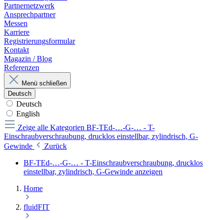
Partnernetzwerk
Ansprechpartner
Messen
Karriere
Registrierungsformular
Kontakt
Magazin / Blog
Referenzen
Menü schließen
Deutsch
Deutsch
English
Zeige alle Kategorien
BF-TEd-…-G-… - T-
Einschraubverschraubung, drucklos einstellbar, zylindrisch, G-
Gewinde
Zurück
BF-TEd-…-G-… - T-Einschraubverschraubung, drucklos
einstellbar, zylindrisch, G-Gewinde anzeigen
Home
fluidFIT