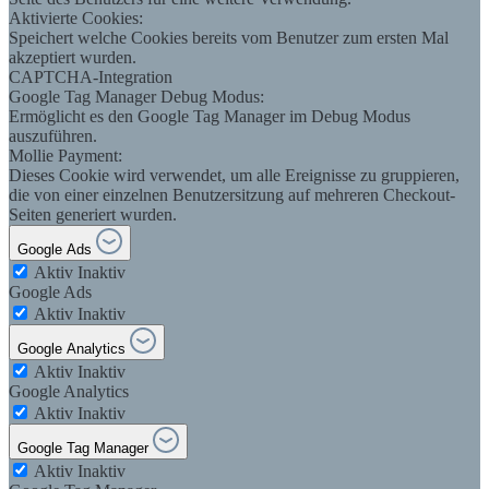
Aktivierte Cookies:
Speichert welche Cookies bereits vom Benutzer zum ersten Mal
akzeptiert wurden.
CAPTCHA-Integration
Google Tag Manager Debug Modus:
Ermöglicht es den Google Tag Manager im Debug Modus
auszuführen.
Mollie Payment:
Dieses Cookie wird verwendet, um alle Ereignisse zu gruppieren,
die von einer einzelnen Benutzersitzung auf mehreren Checkout-
Seiten generiert wurden.
Google Ads
Aktiv
Inaktiv
Google Ads
Aktiv
Inaktiv
Google Analytics
Aktiv
Inaktiv
Google Analytics
Aktiv
Inaktiv
Google Tag Manager
Aktiv
Inaktiv