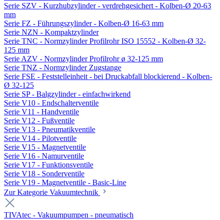
Serie SZV - Kurzhubzylinder - verdrehgesichert - Kolben-Ø 20-63
mm
Serie FZ - Führungszylinder - Kolben-Ø 16-63 mm
Serie NZN - Kompaktzylinder
Serie TNC - Normzylinder Profilrohr ISO 15552 - Kolben-Ø 32-
125 mm
Serie AZV - Normzylinder Profilrohr ø 32-125 mm
Serie TNZ - Normzylinder Zugstange
Serie FSE - Feststelleinheit - bei Druckabfall blockierend - Kolben-
Ø 32-125
Serie SP - Balgzylinder - einfachwirkend
Serie V10 - Endschalterventile
Serie V11 - Handventile
Serie V12 - Fußventile
Serie V13 - Pneumatikventile
Serie V14 - Pilotventile
Serie V15 - Magnetventile
Serie V16 - Namurventile
Serie V17 - Funktionsventile
Serie V18 - Sonderventile
Serie V19 - Magnetventile - Basic-Line
Zur Kategorie Vakuumtechnik
TIVAtec - Vakuumpumpen - pneumatisch