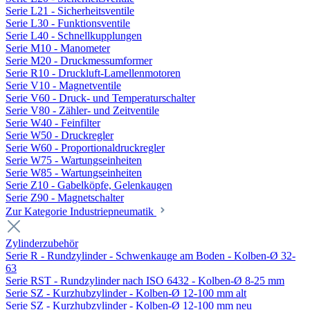
Serie L21 - Sicherheitsventile
Serie L30 - Funktionsventile
Serie L40 - Schnellkupplungen
Serie M10 - Manometer
Serie M20 - Druckmessumformer
Serie R10 - Druckluft-Lamellenmotoren
Serie V10 - Magnetventile
Serie V60 - Druck- und Temperaturschalter
Serie V80 - Zähler- und Zeitventile
Serie W40 - Feinfilter
Serie W50 - Druckregler
Serie W60 - Proportionaldruckregler
Serie W75 - Wartungseinheiten
Serie W85 - Wartungseinheiten
Serie Z10 - Gabelköpfe, Gelenkaugen
Serie Z90 - Magnetschalter
Zur Kategorie Industriepneumatik
Zylinderzubehör
Serie R - Rundzylinder - Schwenkauge am Boden - Kolben-Ø 32-
63
Serie RST - Rundzylinder nach ISO 6432 - Kolben-Ø 8-25 mm
Serie SZ - Kurzhubzylinder - Kolben-Ø 12-100 mm alt
Serie SZ - Kurzhubzylinder - Kolben-Ø 12-100 mm neu