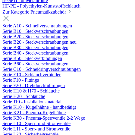
steelFIT für Metallrohre
HF-PE - Polyethylen-Kunststoffschlauch
Zur Kategorie Pneumatikzubehör
Serie A10 - Schnellverschraubungen
Serie B10 - Steckverschraubungen
Serie B20 - Steckverschraubungen
Serie B20 - Steckverschraubungen neu
Serie B30 - Steckverschraubungen
Serie B40 - Steckverschraubungen
Serie B50 - Steckverbindungen
Serie B60 - Steckverschraubungen
Serie C10 - Schneidringverschraubungen
Serie E10 - Schlauchverbinder
Serie F10 - Fittings
Serie F20 - Drehdurchführungen
Serie H10 & H70 - Schläuche
Serie H20 - Schläuche
Serie J10 - Installationsmaterial
Serie K10 - Kugelhähne - handbetätigt
Serie K21 - Pneuma-Kugelhähne
Serie K30 - Pneuma-Sperrventile 2-2 Wege
Serie L10 - Sperr- und Stromventile
Serie L11 - Sperr- und Stromventile
Serie L20 - Sicherheitsventile