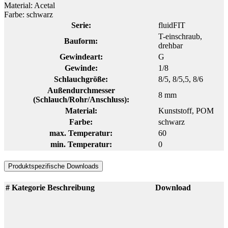
Material: Acetal
Farbe: schwarz
Serie:
fluidFIT
T-einschraub,
Bauform:
drehbar
Gewindeart:
G
Gewinde:
1/8
Schlauchgröße:
8/5
, 8/5,5
, 8/6
Außendurchmesser
8 mm
(Schlauch/Rohr/Anschluss):
Material:
Kunststoff
, POM
Farbe:
schwarz
max. Temperatur:
60
min. Temperatur:
0
Produktspezifische Downloads
#
Kategorie
Beschreibung
Download