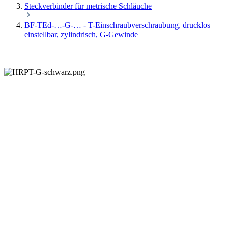
Steckverbinder für metrische Schläuche
BF-TEd-…-G-… - T-Einschraubverschraubung, drucklos
einstellbar, zylindrisch, G-Gewinde