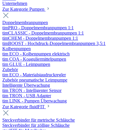
Unternehmen
Zur Kategorie Pumpen
Doppelmembranpumpen
timPRO - Doppelmembranpumpen 1:1
timCLASSIC - Doppelmembranpumpen 1:1
timCHEM - Doppelmembranpumpen 1:1
timBOOST - Hochdruck-Doppelmembranpumpen 3,5:1
Kolbenpumpen
tim ECO - Kolbenpumpen elektrisch
tim COA - Koaguliermittelpumpen
tim GLUE - Leimpumpen
Zubehör
tim ECO - Materialstaudruckregler
Zubehör pneumatische Leimpumpe
Intelligente Überwachung
tim TRON - Intelligenter Sensor
tim TRON - USB Adapter
tim LINK - Pumpen Überwachung
Zur Kategorie fluidFIT
Steckverbinder für metrische Schläuche
Steckverbinder für zöllige Schläuche