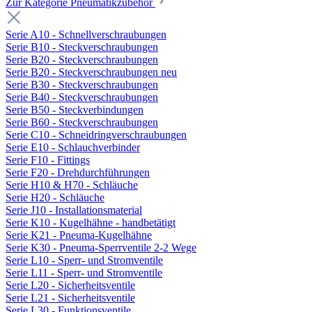
Zur Kategorie Pneumatikzubehör
Serie A10 - Schnellverschraubungen
Serie B10 - Steckverschraubungen
Serie B20 - Steckverschraubungen
Serie B20 - Steckverschraubungen neu
Serie B30 - Steckverschraubungen
Serie B40 - Steckverschraubungen
Serie B50 - Steckverbindungen
Serie B60 - Steckverschraubungen
Serie C10 - Schneidringverschraubungen
Serie E10 - Schlauchverbinder
Serie F10 - Fittings
Serie F20 - Drehdurchführungen
Serie H10 & H70 - Schläuche
Serie H20 - Schläuche
Serie J10 - Installationsmaterial
Serie K10 - Kugelhähne - handbetätigt
Serie K21 - Pneuma-Kugelhähne
Serie K30 - Pneuma-Sperrventile 2-2 Wege
Serie L10 - Sperr- und Stromventile
Serie L11 - Sperr- und Stromventile
Serie L20 - Sicherheitsventile
Serie L21 - Sicherheitsventile
Serie L30 - Funktionsventile