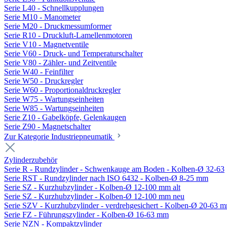
Serie L40 - Schnellkupplungen
Serie M10 - Manometer
Serie M20 - Druckmessumformer
Serie R10 - Druckluft-Lamellenmotoren
Serie V10 - Magnetventile
Serie V60 - Druck- und Temperaturschalter
Serie V80 - Zähler- und Zeitventile
Serie W40 - Feinfilter
Serie W50 - Druckregler
Serie W60 - Proportionaldruckregler
Serie W75 - Wartungseinheiten
Serie W85 - Wartungseinheiten
Serie Z10 - Gabelköpfe, Gelenkaugen
Serie Z90 - Magnetschalter
Zur Kategorie Industriepneumatik
Zylinderzubehör
Serie R - Rundzylinder - Schwenkauge am Boden - Kolben-Ø 32-63
Serie RST - Rundzylinder nach ISO 6432 - Kolben-Ø 8-25 mm
Serie SZ - Kurzhubzylinder - Kolben-Ø 12-100 mm alt
Serie SZ - Kurzhubzylinder - Kolben-Ø 12-100 mm neu
Serie SZV - Kurzhubzylinder - verdrehgesichert - Kolben-Ø 20-63 
Serie FZ - Führungszylinder - Kolben-Ø 16-63 mm
Serie NZN - Kompaktzylinder