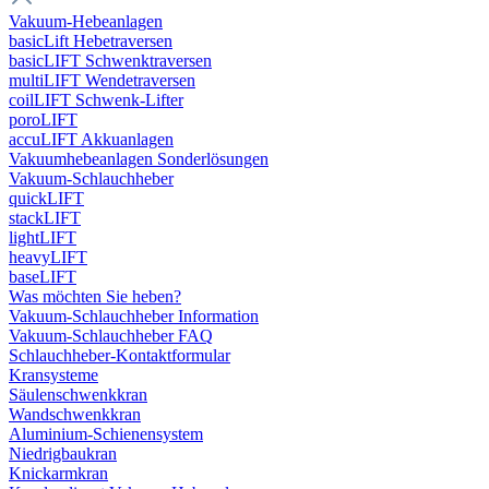
Vakuum-Hebeanlagen
basicLift Hebetraversen
basicLIFT Schwenktraversen
multiLIFT Wendetraversen
coilLIFT Schwenk-Lifter
poroLIFT
accuLIFT Akkuanlagen
Vakuumhebeanlagen Sonderlösungen
Vakuum-Schlauchheber
quickLIFT
stackLIFT
lightLIFT
heavyLIFT
baseLIFT
Was möchten Sie heben?
Vakuum-Schlauchheber Information
Vakuum-Schlauchheber FAQ
Schlauchheber-Kontaktformular
Kransysteme
Säulenschwenkkran
Wandschwenkkran
Aluminium-Schienensystem
Niedrigbaukran
Knickarmkran