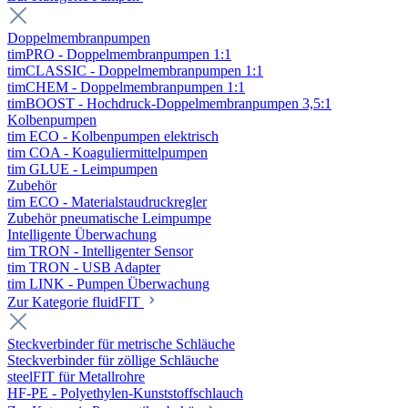
Doppelmembranpumpen
timPRO - Doppelmembranpumpen 1:1
timCLASSIC - Doppelmembranpumpen 1:1
timCHEM - Doppelmembranpumpen 1:1
timBOOST - Hochdruck-Doppelmembranpumpen 3,5:1
Kolbenpumpen
tim ECO - Kolbenpumpen elektrisch
tim COA - Koaguliermittelpumpen
tim GLUE - Leimpumpen
Zubehör
tim ECO - Materialstaudruckregler
Zubehör pneumatische Leimpumpe
Intelligente Überwachung
tim TRON - Intelligenter Sensor
tim TRON - USB Adapter
tim LINK - Pumpen Überwachung
Zur Kategorie fluidFIT
Steckverbinder für metrische Schläuche
Steckverbinder für zöllige Schläuche
steelFIT für Metallrohre
HF-PE - Polyethylen-Kunststoffschlauch