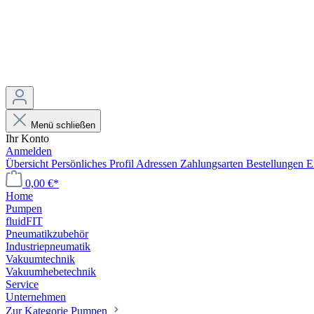
Menü schließen
Ihr Konto
Anmelden
Übersicht
Persönliches Profil
Adressen
Zahlungsarten
Bestellungen
E
0,00 €*
Home
Pumpen
fluidFIT
Pneumatikzubehör
Industriepneumatik
Vakuumtechnik
Vakuumhebetechnik
Service
Unternehmen
Zur Kategorie Pumpen