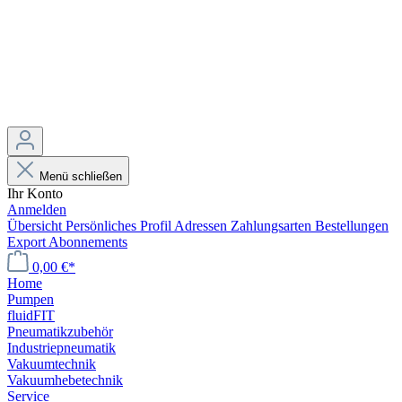
Menü schließen
Ihr Konto
Anmelden
Übersicht
Persönliches Profil
Adressen
Zahlungsarten
Bestellungen
Export
Abonnements
0,00 €*
Home
Pumpen
fluidFIT
Pneumatikzubehör
Industriepneumatik
Vakuumtechnik
Vakuumhebetechnik
Service