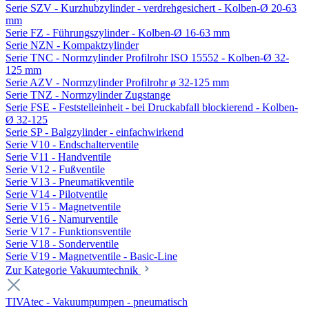
Serie SZV - Kurzhubzylinder - verdrehgesichert - Kolben-Ø 20-63
mm
Serie FZ - Führungszylinder - Kolben-Ø 16-63 mm
Serie NZN - Kompaktzylinder
Serie TNC - Normzylinder Profilrohr ISO 15552 - Kolben-Ø 32-
125 mm
Serie AZV - Normzylinder Profilrohr ø 32-125 mm
Serie TNZ - Normzylinder Zugstange
Serie FSE - Feststelleinheit - bei Druckabfall blockierend - Kolben-
Ø 32-125
Serie SP - Balgzylinder - einfachwirkend
Serie V10 - Endschalterventile
Serie V11 - Handventile
Serie V12 - Fußventile
Serie V13 - Pneumatikventile
Serie V14 - Pilotventile
Serie V15 - Magnetventile
Serie V16 - Namurventile
Serie V17 - Funktionsventile
Serie V18 - Sonderventile
Serie V19 - Magnetventile - Basic-Line
Zur Kategorie Vakuumtechnik
TIVAtec - Vakuumpumpen - pneumatisch