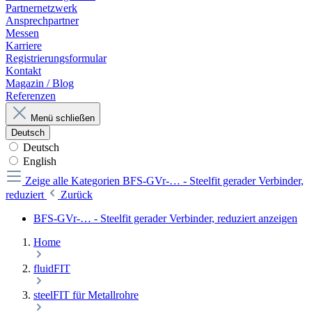
Partnernetzwerk
Ansprechpartner
Messen
Karriere
Registrierungsformular
Kontakt
Magazin / Blog
Referenzen
Menü schließen
Deutsch
Deutsch
English
Zeige alle Kategorien
BFS-GVr-… - Steelfit gerader Verbinder,
reduziert
Zurück
BFS-GVr-… - Steelfit gerader Verbinder, reduziert anzeigen
Home
fluidFIT
steelFIT für Metallrohre