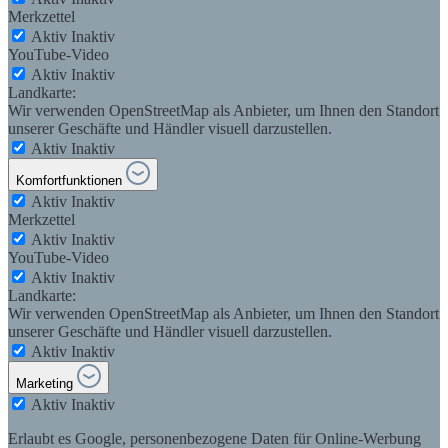
Merkzettel
Aktiv
Inaktiv
YouTube-Video
Aktiv
Inaktiv
Landkarte:
Wir verwenden OpenStreetMap als Anbieter, um Ihnen den Standort
unserer Geschäfte und Händler visuell darzustellen.
Aktiv
Inaktiv
Komfortfunktionen
Aktiv
Inaktiv
Merkzettel
Aktiv
Inaktiv
YouTube-Video
Aktiv
Inaktiv
Landkarte:
Wir verwenden OpenStreetMap als Anbieter, um Ihnen den Standort
unserer Geschäfte und Händler visuell darzustellen.
Aktiv
Inaktiv
Marketing
Aktiv
Inaktiv
Erlaubt es Google, personenbezogene Daten für Online-Werbung