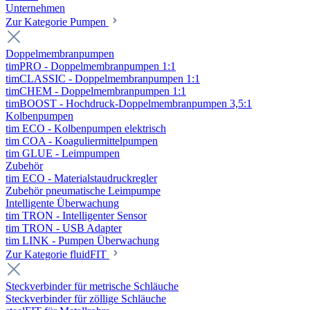
Unternehmen
Zur Kategorie Pumpen
Doppelmembranpumpen
timPRO - Doppelmembranpumpen 1:1
timCLASSIC - Doppelmembranpumpen 1:1
timCHEM - Doppelmembranpumpen 1:1
timBOOST - Hochdruck-Doppelmembranpumpen 3,5:1
Kolbenpumpen
tim ECO - Kolbenpumpen elektrisch
tim COA - Koaguliermittelpumpen
tim GLUE - Leimpumpen
Zubehör
tim ECO - Materialstaudruckregler
Zubehör pneumatische Leimpumpe
Intelligente Überwachung
tim TRON - Intelligenter Sensor
tim TRON - USB Adapter
tim LINK - Pumpen Überwachung
Zur Kategorie fluidFIT
Steckverbinder für metrische Schläuche
Steckverbinder für zöllige Schläuche