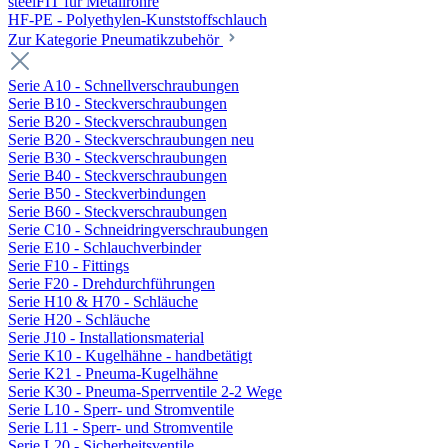
steelFIT für Metallrohre
HF-PE - Polyethylen-Kunststoffschlauch
Zur Kategorie Pneumatikzubehör
Serie A10 - Schnellverschraubungen
Serie B10 - Steckverschraubungen
Serie B20 - Steckverschraubungen
Serie B20 - Steckverschraubungen neu
Serie B30 - Steckverschraubungen
Serie B40 - Steckverschraubungen
Serie B50 - Steckverbindungen
Serie B60 - Steckverschraubungen
Serie C10 - Schneidringverschraubungen
Serie E10 - Schlauchverbinder
Serie F10 - Fittings
Serie F20 - Drehdurchführungen
Serie H10 & H70 - Schläuche
Serie H20 - Schläuche
Serie J10 - Installationsmaterial
Serie K10 - Kugelhähne - handbetätigt
Serie K21 - Pneuma-Kugelhähne
Serie K30 - Pneuma-Sperrventile 2-2 Wege
Serie L10 - Sperr- und Stromventile
Serie L11 - Sperr- und Stromventile
Serie L20 - Sicherheitsventile