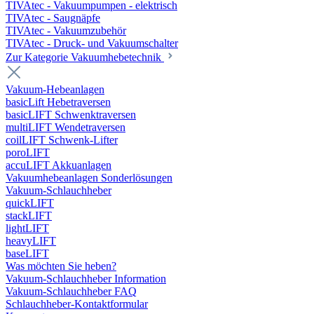
TIVAtec - Vakuumpumpen - elektrisch
TIVAtec - Saugnäpfe
TIVAtec - Vakuumzubehör
TIVAtec - Druck- und Vakuumschalter
Zur Kategorie Vakuumhebetechnik
Vakuum-Hebeanlagen
basicLift Hebetraversen
basicLIFT Schwenktraversen
multiLIFT Wendetraversen
coilLIFT Schwenk-Lifter
poroLIFT
accuLIFT Akkuanlagen
Vakuumhebeanlagen Sonderlösungen
Vakuum-Schlauchheber
quickLIFT
stackLIFT
lightLIFT
heavyLIFT
baseLIFT
Was möchten Sie heben?
Vakuum-Schlauchheber Information
Vakuum-Schlauchheber FAQ
Schlauchheber-Kontaktformular