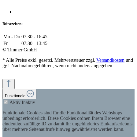
Bürozeiten:
Mo - Do
07:30 - 16:45
Fr
07:30 - 13:45
© Timmer GmbH
* Alle Preise exkl. gesetzl. Mehrwertsteuer zzgl.
Versandkosten
und
ggf. Nachnahmegebühren, wenn nicht anders angegeben.
Funktionale
Aktiv
Inaktiv
Funktionale Cookies sind für die Funktionalität des Webshops
unbedingt erforderlich. Diese Cookies ordnen Ihrem Browser eine
eindeutige zufällige ID zu damit Ihr ungehindertes Einkaufserlebnis
über mehrere Seitenaufrufe hinweg gewährleistet werden kann.