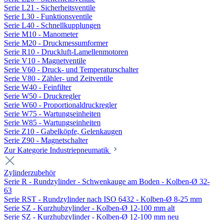
Serie L21 - Sicherheitsventile
Serie L30 - Funktionsventile
Serie L40 - Schnellkupplungen
Serie M10 - Manometer
Serie M20 - Druckmessumformer
Serie R10 - Druckluft-Lamellenmotoren
Serie V10 - Magnetventile
Serie V60 - Druck- und Temperaturschalter
Serie V80 - Zähler- und Zeitventile
Serie W40 - Feinfilter
Serie W50 - Druckregler
Serie W60 - Proportionaldruckregler
Serie W75 - Wartungseinheiten
Serie W85 - Wartungseinheiten
Serie Z10 - Gabelköpfe, Gelenkaugen
Serie Z90 - Magnetschalter
Zur Kategorie Industriepneumatik
Zylinderzubehör
Serie R - Rundzylinder - Schwenkauge am Boden - Kolben-Ø 32-
63
Serie RST - Rundzylinder nach ISO 6432 - Kolben-Ø 8-25 mm
Serie SZ - Kurzhubzylinder - Kolben-Ø 12-100 mm alt
Serie SZ - Kurzhubzylinder - Kolben-Ø 12-100 mm neu