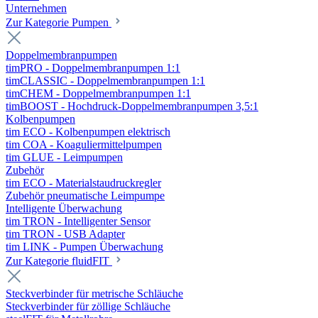
Unternehmen
Zur Kategorie Pumpen
Doppelmembranpumpen
timPRO - Doppelmembranpumpen 1:1
timCLASSIC - Doppelmembranpumpen 1:1
timCHEM - Doppelmembranpumpen 1:1
timBOOST - Hochdruck-Doppelmembranpumpen 3,5:1
Kolbenpumpen
tim ECO - Kolbenpumpen elektrisch
tim COA - Koaguliermittelpumpen
tim GLUE - Leimpumpen
Zubehör
tim ECO - Materialstaudruckregler
Zubehör pneumatische Leimpumpe
Intelligente Überwachung
tim TRON - Intelligenter Sensor
tim TRON - USB Adapter
tim LINK - Pumpen Überwachung
Zur Kategorie fluidFIT
Steckverbinder für metrische Schläuche
Steckverbinder für zöllige Schläuche