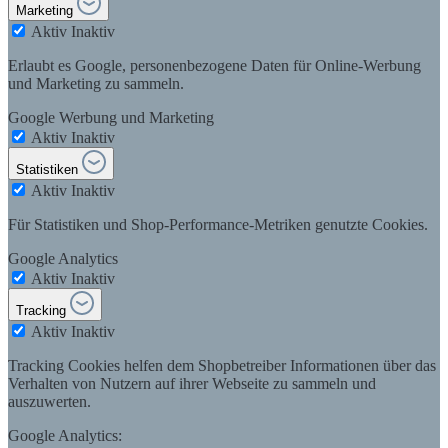
Marketing
Aktiv
Inaktiv
Erlaubt es Google, personenbezogene Daten für Online-Werbung
und Marketing zu sammeln.
Google Werbung und Marketing
Aktiv
Inaktiv
Statistiken
Aktiv
Inaktiv
Für Statistiken und Shop-Performance-Metriken genutzte Cookies.
Google Analytics
Aktiv
Inaktiv
Tracking
Aktiv
Inaktiv
Tracking Cookies helfen dem Shopbetreiber Informationen über das
Verhalten von Nutzern auf ihrer Webseite zu sammeln und
auszuwerten.
Google Analytics: