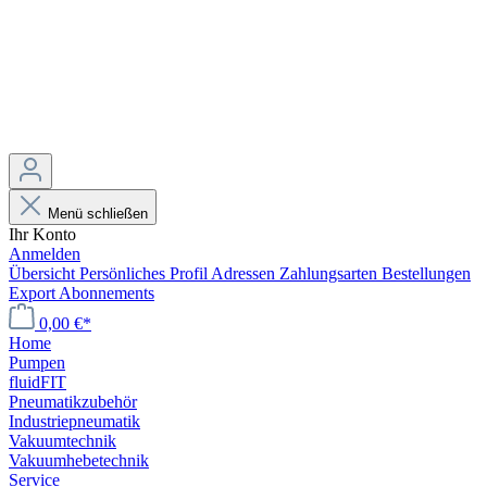
Menü schließen
Ihr Konto
Anmelden
Übersicht
Persönliches Profil
Adressen
Zahlungsarten
Bestellungen
Export
Abonnements
0,00 €*
Home
Pumpen
fluidFIT
Pneumatikzubehör
Industriepneumatik
Vakuumtechnik
Vakuumhebetechnik
Service