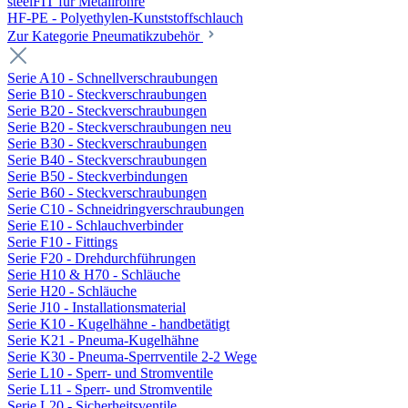
steelFIT für Metallrohre
HF-PE - Polyethylen-Kunststoffschlauch
Zur Kategorie Pneumatikzubehör
Serie A10 - Schnellverschraubungen
Serie B10 - Steckverschraubungen
Serie B20 - Steckverschraubungen
Serie B20 - Steckverschraubungen neu
Serie B30 - Steckverschraubungen
Serie B40 - Steckverschraubungen
Serie B50 - Steckverbindungen
Serie B60 - Steckverschraubungen
Serie C10 - Schneidringverschraubungen
Serie E10 - Schlauchverbinder
Serie F10 - Fittings
Serie F20 - Drehdurchführungen
Serie H10 & H70 - Schläuche
Serie H20 - Schläuche
Serie J10 - Installationsmaterial
Serie K10 - Kugelhähne - handbetätigt
Serie K21 - Pneuma-Kugelhähne
Serie K30 - Pneuma-Sperrventile 2-2 Wege
Serie L10 - Sperr- und Stromventile
Serie L11 - Sperr- und Stromventile
Serie L20 - Sicherheitsventile