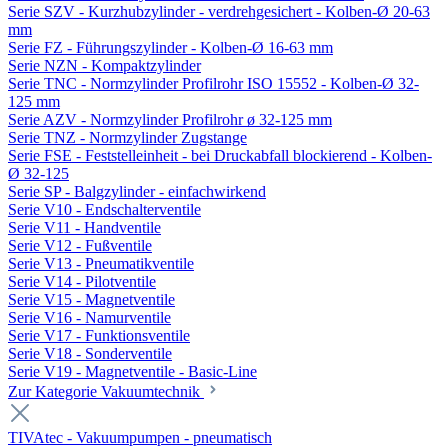
Serie SZV - Kurzhubzylinder - verdrehgesichert - Kolben-Ø 20-63
mm
Serie FZ - Führungszylinder - Kolben-Ø 16-63 mm
Serie NZN - Kompaktzylinder
Serie TNC - Normzylinder Profilrohr ISO 15552 - Kolben-Ø 32-
125 mm
Serie AZV - Normzylinder Profilrohr ø 32-125 mm
Serie TNZ - Normzylinder Zugstange
Serie FSE - Feststelleinheit - bei Druckabfall blockierend - Kolben-
Ø 32-125
Serie SP - Balgzylinder - einfachwirkend
Serie V10 - Endschalterventile
Serie V11 - Handventile
Serie V12 - Fußventile
Serie V13 - Pneumatikventile
Serie V14 - Pilotventile
Serie V15 - Magnetventile
Serie V16 - Namurventile
Serie V17 - Funktionsventile
Serie V18 - Sonderventile
Serie V19 - Magnetventile - Basic-Line
Zur Kategorie Vakuumtechnik
TIVAtec - Vakuumpumpen - pneumatisch