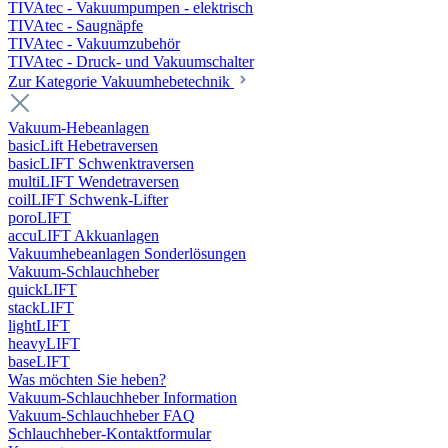
TIVAtec - Vakuumpumpen - elektrisch
TIVAtec - Saugnäpfe
TIVAtec - Vakuumzubehör
TIVAtec - Druck- und Vakuumschalter
Zur Kategorie Vakuumhebetechnik
Vakuum-Hebeanlagen
basicLift Hebetraversen
basicLIFT Schwenktraversen
multiLIFT Wendetraversen
coilLIFT Schwenk-Lifter
poroLIFT
accuLIFT Akkuanlagen
Vakuumhebeanlagen Sonderlösungen
Vakuum-Schlauchheber
quickLIFT
stackLIFT
lightLIFT
heavyLIFT
baseLIFT
Was möchten Sie heben?
Vakuum-Schlauchheber Information
Vakuum-Schlauchheber FAQ
Schlauchheber-Kontaktformular