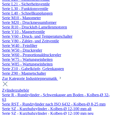
Serie L21 - Sicherheitsventile
Serie L30 - Funktionsventile
Serie L40 - Schnellkupplungen
Serie M10 - Manometer
Serie M20 - Druckmessumformer
Serie R10 - Druckluft-Lamellenmotoren
Serie V10 - Magnetventile
Serie V60 - Druck- und Temperaturschalter
Serie V80 - Zähler- und Zeitventile
Serie W40 - Feinfilter
Serie W50 - Druckregler
Serie W60 - Proportionaldruckregler
Serie W75 - Wartungseinheiten
Serie W85 - Wartungseinheiten
Serie Z10 - Gabelköpfe, Gelenkaugen
Serie Z90 - Magnetschalter
Zur Kategorie Industriepneumatik
Zylinderzubehör
Serie R - Rundzylinder - Schwenkauge am Boden - Kolben-Ø 32-
63
Serie RST - Rundzylinder nach ISO 6432 - Kolben-Ø 8-25 mm
Serie SZ - Kurzhubzylinder - Kolben-Ø 12-100 mm alt
Serie SZ - Kurzhubzylinder - Kolben-Ø 12-100 mm neu