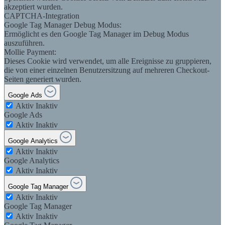
akzeptiert wurden.
CAPTCHA-Integration
Google Tag Manager Debug Modus:
Ermöglicht es den Google Tag Manager im Debug Modus
auszuführen.
Mollie Payment:
Dieses Cookie wird verwendet, um alle Ereignisse zu gruppieren,
die von einer einzelnen Benutzersitzung auf mehreren Checkout-
Seiten generiert wurden.
Google Ads
Aktiv
Inaktiv
Google Ads
Aktiv
Inaktiv
Google Analytics
Aktiv
Inaktiv
Google Analytics
Aktiv
Inaktiv
Google Tag Manager
Aktiv
Inaktiv
Google Tag Manager
Aktiv
Inaktiv