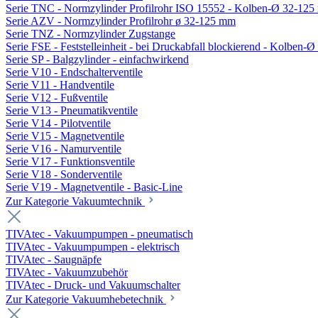
Serie TNC - Normzylinder Profilrohr ISO 15552 - Kolben-Ø 32-12
Serie AZV - Normzylinder Profilrohr ø 32-125 mm
Serie TNZ - Normzylinder Zugstange
Serie FSE - Feststelleinheit - bei Druckabfall blockierend - Kolben-
Serie SP - Balgzylinder - einfachwirkend
Serie V10 - Endschalterventile
Serie V11 - Handventile
Serie V12 - Fußventile
Serie V13 - Pneumatikventile
Serie V14 - Pilotventile
Serie V15 - Magnetventile
Serie V16 - Namurventile
Serie V17 - Funktionsventile
Serie V18 - Sonderventile
Serie V19 - Magnetventile - Basic-Line
Zur Kategorie Vakuumtechnik
TIVAtec - Vakuumpumpen - pneumatisch
TIVAtec - Vakuumpumpen - elektrisch
TIVAtec - Saugnäpfe
TIVAtec - Vakuumzubehör
TIVAtec - Druck- und Vakuumschalter
Zur Kategorie Vakuumhebetechnik