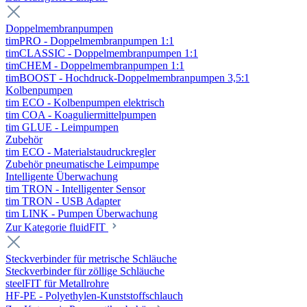
Doppelmembranpumpen
timPRO - Doppelmembranpumpen 1:1
timCLASSIC - Doppelmembranpumpen 1:1
timCHEM - Doppelmembranpumpen 1:1
timBOOST - Hochdruck-Doppelmembranpumpen 3,5:1
Kolbenpumpen
tim ECO - Kolbenpumpen elektrisch
tim COA - Koaguliermittelpumpen
tim GLUE - Leimpumpen
Zubehör
tim ECO - Materialstaudruckregler
Zubehör pneumatische Leimpumpe
Intelligente Überwachung
tim TRON - Intelligenter Sensor
tim TRON - USB Adapter
tim LINK - Pumpen Überwachung
Zur Kategorie fluidFIT
Steckverbinder für metrische Schläuche
Steckverbinder für zöllige Schläuche
steelFIT für Metallrohre
HF-PE - Polyethylen-Kunststoffschlauch