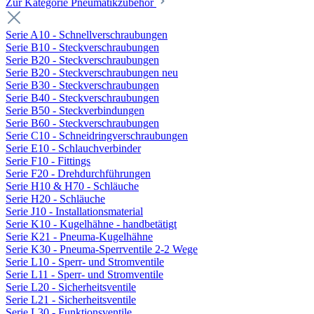
Zur Kategorie Pneumatikzubehör
Serie A10 - Schnellverschraubungen
Serie B10 - Steckverschraubungen
Serie B20 - Steckverschraubungen
Serie B20 - Steckverschraubungen neu
Serie B30 - Steckverschraubungen
Serie B40 - Steckverschraubungen
Serie B50 - Steckverbindungen
Serie B60 - Steckverschraubungen
Serie C10 - Schneidringverschraubungen
Serie E10 - Schlauchverbinder
Serie F10 - Fittings
Serie F20 - Drehdurchführungen
Serie H10 & H70 - Schläuche
Serie H20 - Schläuche
Serie J10 - Installationsmaterial
Serie K10 - Kugelhähne - handbetätigt
Serie K21 - Pneuma-Kugelhähne
Serie K30 - Pneuma-Sperrventile 2-2 Wege
Serie L10 - Sperr- und Stromventile
Serie L11 - Sperr- und Stromventile
Serie L20 - Sicherheitsventile
Serie L21 - Sicherheitsventile
Serie L30 - Funktionsventile