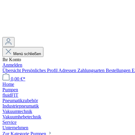
Menü schließen
Ihr Konto
Anmelden
Übersicht
Persönliches Profil
Adressen
Zahlungsarten
Bestellungen
E
0,00 €*
Home
Pumpen
fluidFIT
Pneumatikzubehör
Industriepneumatik
Vakuumtechnik
Vakuumhebetechnik
Service
Unternehmen
Zur Kategorie Pumpen