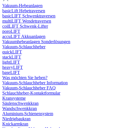
Vakuum-Hebeanlagen
basicLift Hebetraversen
basicLIFT Schwenktraversen
multiLIFT Wendetraversen
coilLIFT Schwenk-Lifter
poroLIFT
accuLIFT Akkuanlagen
Vakuumhebeanlagen Sonderlösungen
Vakuum-Schlauchheber
quickLIFT
stackLIFT
lightLIFT
heavyLIFT
baseLIFT
Was möchten Sie heben?
Vakuum-Schlauchheber Information
Vakuum-Schlauchheber FAQ
Schlauchheber-Kontaktformular
Kransysteme
Säulenschwenkkran
Wandschwenkkran
Aluminium-Schienensystem
Niedrigbaukran
Knickarmkran