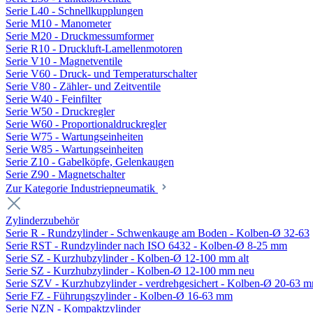
Serie L40 - Schnellkupplungen
Serie M10 - Manometer
Serie M20 - Druckmessumformer
Serie R10 - Druckluft-Lamellenmotoren
Serie V10 - Magnetventile
Serie V60 - Druck- und Temperaturschalter
Serie V80 - Zähler- und Zeitventile
Serie W40 - Feinfilter
Serie W50 - Druckregler
Serie W60 - Proportionaldruckregler
Serie W75 - Wartungseinheiten
Serie W85 - Wartungseinheiten
Serie Z10 - Gabelköpfe, Gelenkaugen
Serie Z90 - Magnetschalter
Zur Kategorie Industriepneumatik
Zylinderzubehör
Serie R - Rundzylinder - Schwenkauge am Boden - Kolben-Ø 32-63
Serie RST - Rundzylinder nach ISO 6432 - Kolben-Ø 8-25 mm
Serie SZ - Kurzhubzylinder - Kolben-Ø 12-100 mm alt
Serie SZ - Kurzhubzylinder - Kolben-Ø 12-100 mm neu
Serie SZV - Kurzhubzylinder - verdrehgesichert - Kolben-Ø 20-63 
Serie FZ - Führungszylinder - Kolben-Ø 16-63 mm
Serie NZN - Kompaktzylinder