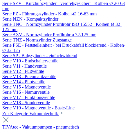
Serie SZV - Kurzhubzylinder - verdrehgesichert - Kolben-Ø 20-63
mm
Serie FZ - Führungszylinder - Kolben-Ø 16-63 mm
Serie NZN - Kompaktzylinder
Serie TNC - Normzylinder Profilrohr ISO 15552 - Kolben-Ø 32-
125 mm
Serie AZV - Normzylinder Profilrohr ø 32-125 mm
Serie TNZ - Normzylinder Zugstange
Serie FSE - Feststelleinheit - bei Druckabfall blockierend - Kolben-
Ø 32-125
Serie SP - Balgzylinder - einfachwirkend
Serie V10 - Endschalterventile
Serie V11 - Handventile
Serie V12 - Fußventile
Serie V13 - Pneumatikventile
Serie V14 - Pilotventile
Serie V15 - Magnetventile
Serie V16 - Namurventile
Serie V17 - Funktionsventile
Serie V18 - Sonderventile
Serie V19 - Magnetventile - Basic-Line
Zur Kategorie Vakuumtechnik
TIVAtec - Vakuumpumpen - pneumatisch