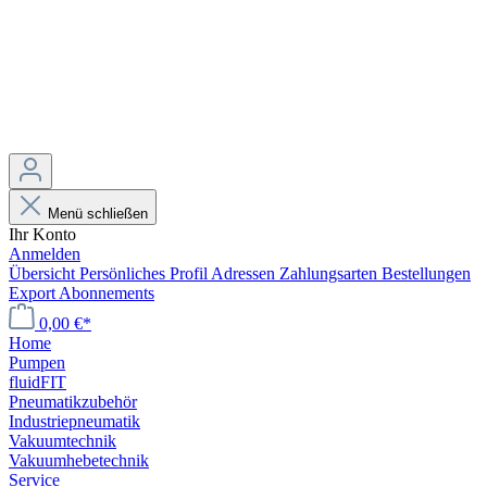
Menü schließen
Ihr Konto
Anmelden
Übersicht
Persönliches Profil
Adressen
Zahlungsarten
Bestellungen
Export
Abonnements
0,00 €*
Home
Pumpen
fluidFIT
Pneumatikzubehör
Industriepneumatik
Vakuumtechnik
Vakuumhebetechnik
Service