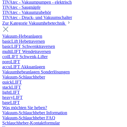
TIVAtec - Vakuumpumpen - elektrisch
TIVAtec - Saugnäpfe
TIVAtec - Vakuumzubehör
TIVAtec - Druck- und Vakuumschalter
Zur Kategorie Vakuumhebetechnik
Vakuum-Hebeanlagen
basicLift Hebetraversen
basicLIFT Schwenktraversen
multiLIFT Wendetraversen
coilLIFT Schwenk-Lifter
poroLIFT
accuLIFT Akkuanlagen
Vakuumhebeanlagen Sonderlösungen
Vakuum-Schlauchheber
quickLIFT
stackLIFT
lightLIFT
heavyLIFT
baseLIFT
Was möchten Sie heben?
Vakuum-Schlauchheber Information
Vakuum-Schlauchheber FAQ
Schlauchheber-Kontaktformular