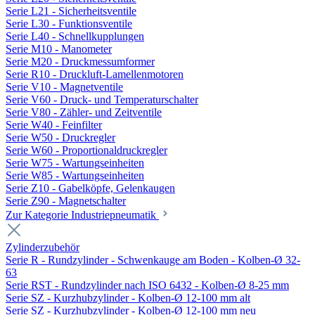
Serie L21 - Sicherheitsventile
Serie L30 - Funktionsventile
Serie L40 - Schnellkupplungen
Serie M10 - Manometer
Serie M20 - Druckmessumformer
Serie R10 - Druckluft-Lamellenmotoren
Serie V10 - Magnetventile
Serie V60 - Druck- und Temperaturschalter
Serie V80 - Zähler- und Zeitventile
Serie W40 - Feinfilter
Serie W50 - Druckregler
Serie W60 - Proportionaldruckregler
Serie W75 - Wartungseinheiten
Serie W85 - Wartungseinheiten
Serie Z10 - Gabelköpfe, Gelenkaugen
Serie Z90 - Magnetschalter
Zur Kategorie Industriepneumatik
Zylinderzubehör
Serie R - Rundzylinder - Schwenkauge am Boden - Kolben-Ø 32-
63
Serie RST - Rundzylinder nach ISO 6432 - Kolben-Ø 8-25 mm
Serie SZ - Kurzhubzylinder - Kolben-Ø 12-100 mm alt
Serie SZ - Kurzhubzylinder - Kolben-Ø 12-100 mm neu