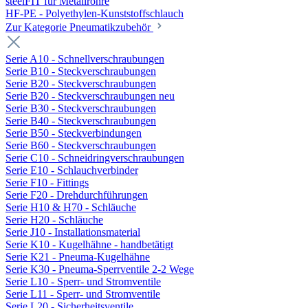
steelFIT für Metallrohre
HF-PE - Polyethylen-Kunststoffschlauch
Zur Kategorie Pneumatikzubehör
Serie A10 - Schnellverschraubungen
Serie B10 - Steckverschraubungen
Serie B20 - Steckverschraubungen
Serie B20 - Steckverschraubungen neu
Serie B30 - Steckverschraubungen
Serie B40 - Steckverschraubungen
Serie B50 - Steckverbindungen
Serie B60 - Steckverschraubungen
Serie C10 - Schneidringverschraubungen
Serie E10 - Schlauchverbinder
Serie F10 - Fittings
Serie F20 - Drehdurchführungen
Serie H10 & H70 - Schläuche
Serie H20 - Schläuche
Serie J10 - Installationsmaterial
Serie K10 - Kugelhähne - handbetätigt
Serie K21 - Pneuma-Kugelhähne
Serie K30 - Pneuma-Sperrventile 2-2 Wege
Serie L10 - Sperr- und Stromventile
Serie L11 - Sperr- und Stromventile
Serie L20 - Sicherheitsventile