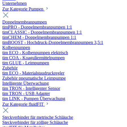
Unternehmen
Zur Kategorie Pumpen
Doppelmembranpumpen
timPRO - Doppelmembranpumpen 1:1
timCLASSIC - Doppelmembranpumpen 1:1
timCHEM - Doppelmembranpumpen 1:1
timBOOST - Hochdruck-Doppelmembranpumpen 3,5:1
Kolbenpumpen
tim ECO - Kolbenpumpen elektrisch
tim COA - Koaguliermittelpumpen
tim GLUE - Leimpumpen
Zubehör
tim ECO - Materialstaudruckregler
Zubehör pneumatische Leimpumpe
Intelligente Überwachung
tim TRON - Intelligenter Sensor
tim TRON - USB Adapter
tim LINK - Pumpen Überwachung
Zur Kategorie fluidFIT
Steckverbinder für metrische Schläuche
Steckverbinder für zöllige Schläuche