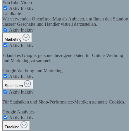
YouTube-Video
Aktiv
Inaktiv
Landkarte:
Wir verwenden OpenStreetMap als Anbieter, um Ihnen den Standort
unserer Geschäfte und Händler visuell darzustellen.
Aktiv
Inaktiv
Marketing
Aktiv
Inaktiv
Erlaubt es Google, personenbezogene Daten für Online-Werbung
und Marketing zu sammeln.
Google Werbung und Marketing
Aktiv
Inaktiv
Statistiken
Aktiv
Inaktiv
Für Statistiken und Shop-Performance-Metriken genutzte Cookies.
Google Analytics
Aktiv
Inaktiv
Tracking