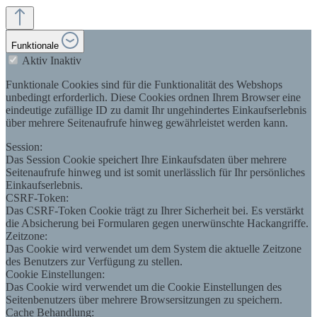
Funktionale
Aktiv
Inaktiv
Funktionale Cookies sind für die Funktionalität des Webshops
unbedingt erforderlich. Diese Cookies ordnen Ihrem Browser eine
eindeutige zufällige ID zu damit Ihr ungehindertes Einkaufserlebnis
über mehrere Seitenaufrufe hinweg gewährleistet werden kann.
Session:
Das Session Cookie speichert Ihre Einkaufsdaten über mehrere
Seitenaufrufe hinweg und ist somit unerlässlich für Ihr persönliches
Einkaufserlebnis.
CSRF-Token:
Das CSRF-Token Cookie trägt zu Ihrer Sicherheit bei. Es verstärkt
die Absicherung bei Formularen gegen unerwünschte Hackangriffe.
Zeitzone:
Das Cookie wird verwendet um dem System die aktuelle Zeitzone
des Benutzers zur Verfügung zu stellen.
Cookie Einstellungen:
Das Cookie wird verwendet um die Cookie Einstellungen des
Seitenbenutzers über mehrere Browsersitzungen zu speichern.
Cache Behandlung: