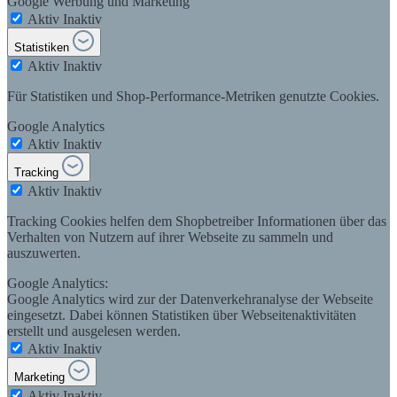
Google Werbung und Marketing
Aktiv
Inaktiv
Statistiken
Aktiv
Inaktiv
Für Statistiken und Shop-Performance-Metriken genutzte Cookies.
Google Analytics
Aktiv
Inaktiv
Tracking
Aktiv
Inaktiv
Tracking Cookies helfen dem Shopbetreiber Informationen über das
Verhalten von Nutzern auf ihrer Webseite zu sammeln und
auszuwerten.
Google Analytics:
Google Analytics wird zur der Datenverkehranalyse der Webseite
eingesetzt. Dabei können Statistiken über Webseitenaktivitäten
erstellt und ausgelesen werden.
Aktiv
Inaktiv
Marketing
Aktiv
Inaktiv