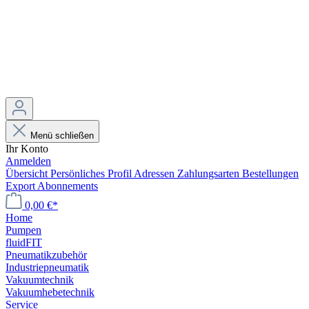
Menü schließen
Ihr Konto
Anmelden
Übersicht
Persönliches Profil
Adressen
Zahlungsarten
Bestellungen
Export
Abonnements
0,00 €*
Home
Pumpen
fluidFIT
Pneumatikzubehör
Industriepneumatik
Vakuumtechnik
Vakuumhebetechnik
Service