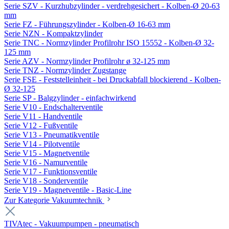
Serie SZV - Kurzhubzylinder - verdrehgesichert - Kolben-Ø 20-63
mm
Serie FZ - Führungszylinder - Kolben-Ø 16-63 mm
Serie NZN - Kompaktzylinder
Serie TNC - Normzylinder Profilrohr ISO 15552 - Kolben-Ø 32-
125 mm
Serie AZV - Normzylinder Profilrohr ø 32-125 mm
Serie TNZ - Normzylinder Zugstange
Serie FSE - Feststelleinheit - bei Druckabfall blockierend - Kolben-
Ø 32-125
Serie SP - Balgzylinder - einfachwirkend
Serie V10 - Endschalterventile
Serie V11 - Handventile
Serie V12 - Fußventile
Serie V13 - Pneumatikventile
Serie V14 - Pilotventile
Serie V15 - Magnetventile
Serie V16 - Namurventile
Serie V17 - Funktionsventile
Serie V18 - Sonderventile
Serie V19 - Magnetventile - Basic-Line
Zur Kategorie Vakuumtechnik
TIVAtec - Vakuumpumpen - pneumatisch