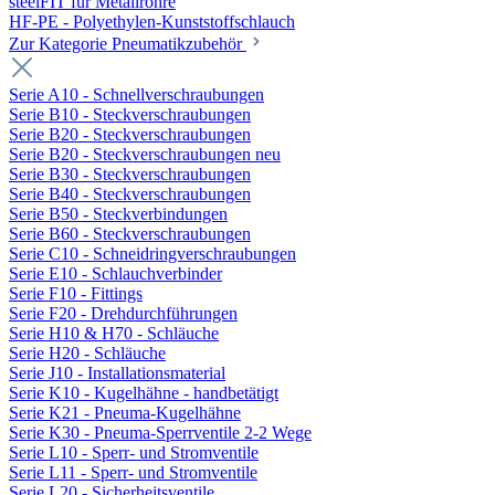
steelFIT für Metallrohre
HF-PE - Polyethylen-Kunststoffschlauch
Zur Kategorie Pneumatikzubehör
Serie A10 - Schnellverschraubungen
Serie B10 - Steckverschraubungen
Serie B20 - Steckverschraubungen
Serie B20 - Steckverschraubungen neu
Serie B30 - Steckverschraubungen
Serie B40 - Steckverschraubungen
Serie B50 - Steckverbindungen
Serie B60 - Steckverschraubungen
Serie C10 - Schneidringverschraubungen
Serie E10 - Schlauchverbinder
Serie F10 - Fittings
Serie F20 - Drehdurchführungen
Serie H10 & H70 - Schläuche
Serie H20 - Schläuche
Serie J10 - Installationsmaterial
Serie K10 - Kugelhähne - handbetätigt
Serie K21 - Pneuma-Kugelhähne
Serie K30 - Pneuma-Sperrventile 2-2 Wege
Serie L10 - Sperr- und Stromventile
Serie L11 - Sperr- und Stromventile
Serie L20 - Sicherheitsventile