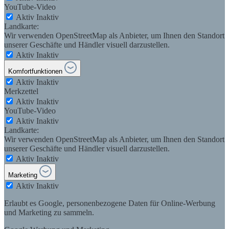
YouTube-Video
Aktiv
Inaktiv
Landkarte:
Wir verwenden OpenStreetMap als Anbieter, um Ihnen den Standort
unserer Geschäfte und Händler visuell darzustellen.
Aktiv
Inaktiv
Komfortfunktionen
Aktiv
Inaktiv
Merkzettel
Aktiv
Inaktiv
YouTube-Video
Aktiv
Inaktiv
Landkarte:
Wir verwenden OpenStreetMap als Anbieter, um Ihnen den Standort
unserer Geschäfte und Händler visuell darzustellen.
Aktiv
Inaktiv
Marketing
Aktiv
Inaktiv
Erlaubt es Google, personenbezogene Daten für Online-Werbung
und Marketing zu sammeln.