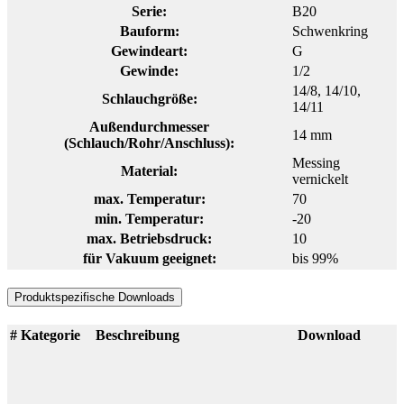
Serie:
B20
Bauform:
Schwenkring
Gewindeart:
G
Gewinde:
1/2
14/8
, 14/10
,
Schlauchgröße:
14/11
Außendurchmesser
14 mm
(Schlauch/Rohr/Anschluss):
Messing
Material:
vernickelt
max. Temperatur:
70
min. Temperatur:
-20
max. Betriebsdruck:
10
für Vakuum geeignet:
bis 99%
Produktspezifische Downloads
#
Kategorie
Beschreibung
Download