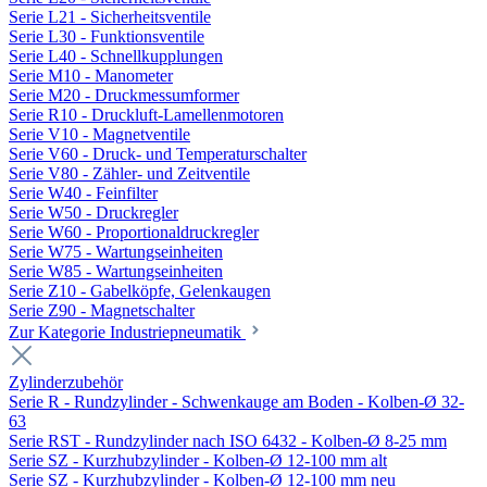
Serie L21 - Sicherheitsventile
Serie L30 - Funktionsventile
Serie L40 - Schnellkupplungen
Serie M10 - Manometer
Serie M20 - Druckmessumformer
Serie R10 - Druckluft-Lamellenmotoren
Serie V10 - Magnetventile
Serie V60 - Druck- und Temperaturschalter
Serie V80 - Zähler- und Zeitventile
Serie W40 - Feinfilter
Serie W50 - Druckregler
Serie W60 - Proportionaldruckregler
Serie W75 - Wartungseinheiten
Serie W85 - Wartungseinheiten
Serie Z10 - Gabelköpfe, Gelenkaugen
Serie Z90 - Magnetschalter
Zur Kategorie Industriepneumatik
Zylinderzubehör
Serie R - Rundzylinder - Schwenkauge am Boden - Kolben-Ø 32-
63
Serie RST - Rundzylinder nach ISO 6432 - Kolben-Ø 8-25 mm
Serie SZ - Kurzhubzylinder - Kolben-Ø 12-100 mm alt
Serie SZ - Kurzhubzylinder - Kolben-Ø 12-100 mm neu