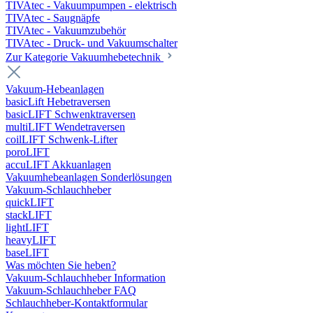
TIVAtec - Vakuumpumpen - elektrisch
TIVAtec - Saugnäpfe
TIVAtec - Vakuumzubehör
TIVAtec - Druck- und Vakuumschalter
Zur Kategorie Vakuumhebetechnik
Vakuum-Hebeanlagen
basicLift Hebetraversen
basicLIFT Schwenktraversen
multiLIFT Wendetraversen
coilLIFT Schwenk-Lifter
poroLIFT
accuLIFT Akkuanlagen
Vakuumhebeanlagen Sonderlösungen
Vakuum-Schlauchheber
quickLIFT
stackLIFT
lightLIFT
heavyLIFT
baseLIFT
Was möchten Sie heben?
Vakuum-Schlauchheber Information
Vakuum-Schlauchheber FAQ
Schlauchheber-Kontaktformular