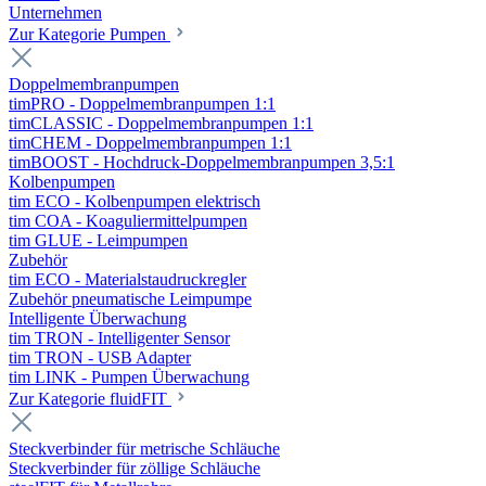
Unternehmen
Zur Kategorie Pumpen
Doppelmembranpumpen
timPRO - Doppelmembranpumpen 1:1
timCLASSIC - Doppelmembranpumpen 1:1
timCHEM - Doppelmembranpumpen 1:1
timBOOST - Hochdruck-Doppelmembranpumpen 3,5:1
Kolbenpumpen
tim ECO - Kolbenpumpen elektrisch
tim COA - Koaguliermittelpumpen
tim GLUE - Leimpumpen
Zubehör
tim ECO - Materialstaudruckregler
Zubehör pneumatische Leimpumpe
Intelligente Überwachung
tim TRON - Intelligenter Sensor
tim TRON - USB Adapter
tim LINK - Pumpen Überwachung
Zur Kategorie fluidFIT
Steckverbinder für metrische Schläuche
Steckverbinder für zöllige Schläuche