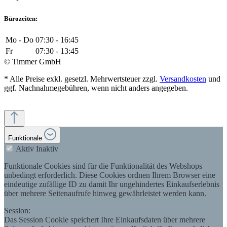
Bürozeiten:
Mo - Do
07:30 - 16:45
Fr
07:30 - 13:45
© Timmer GmbH
* Alle Preise exkl. gesetzl. Mehrwertsteuer zzgl.
Versandkosten
und
ggf. Nachnahmegebühren, wenn nicht anders angegeben.
Funktionale
Aktiv
Inaktiv
Funktionale Cookies sind für die Funktionalität des Webshops
unbedingt erforderlich. Diese Cookies ordnen Ihrem Browser eine
eindeutige zufällige ID zu damit Ihr ungehindertes Einkaufserlebnis
über mehrere Seitenaufrufe hinweg gewährleistet werden kann.
Session:
Das Session Cookie speichert Ihre Einkaufsdaten über mehrere