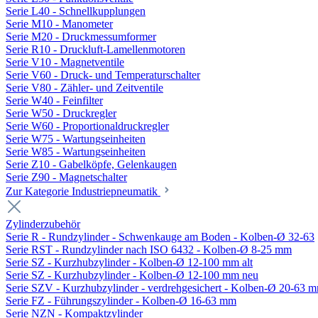
Serie L40 - Schnellkupplungen
Serie M10 - Manometer
Serie M20 - Druckmessumformer
Serie R10 - Druckluft-Lamellenmotoren
Serie V10 - Magnetventile
Serie V60 - Druck- und Temperaturschalter
Serie V80 - Zähler- und Zeitventile
Serie W40 - Feinfilter
Serie W50 - Druckregler
Serie W60 - Proportionaldruckregler
Serie W75 - Wartungseinheiten
Serie W85 - Wartungseinheiten
Serie Z10 - Gabelköpfe, Gelenkaugen
Serie Z90 - Magnetschalter
Zur Kategorie Industriepneumatik
Zylinderzubehör
Serie R - Rundzylinder - Schwenkauge am Boden - Kolben-Ø 32-63
Serie RST - Rundzylinder nach ISO 6432 - Kolben-Ø 8-25 mm
Serie SZ - Kurzhubzylinder - Kolben-Ø 12-100 mm alt
Serie SZ - Kurzhubzylinder - Kolben-Ø 12-100 mm neu
Serie SZV - Kurzhubzylinder - verdrehgesichert - Kolben-Ø 20-63 
Serie FZ - Führungszylinder - Kolben-Ø 16-63 mm
Serie NZN - Kompaktzylinder