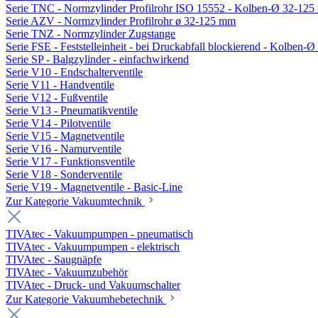
Serie TNC - Normzylinder Profilrohr ISO 15552 - Kolben-Ø 32-12
Serie AZV - Normzylinder Profilrohr ø 32-125 mm
Serie TNZ - Normzylinder Zugstange
Serie FSE - Feststelleinheit - bei Druckabfall blockierend - Kolben-
Serie SP - Balgzylinder - einfachwirkend
Serie V10 - Endschalterventile
Serie V11 - Handventile
Serie V12 - Fußventile
Serie V13 - Pneumatikventile
Serie V14 - Pilotventile
Serie V15 - Magnetventile
Serie V16 - Namurventile
Serie V17 - Funktionsventile
Serie V18 - Sonderventile
Serie V19 - Magnetventile - Basic-Line
Zur Kategorie Vakuumtechnik
TIVAtec - Vakuumpumpen - pneumatisch
TIVAtec - Vakuumpumpen - elektrisch
TIVAtec - Saugnäpfe
TIVAtec - Vakuumzubehör
TIVAtec - Druck- und Vakuumschalter
Zur Kategorie Vakuumhebetechnik