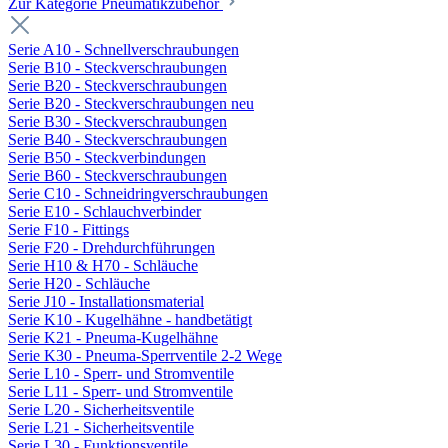
Zur Kategorie Pneumatikzubehör
Serie A10 - Schnellverschraubungen
Serie B10 - Steckverschraubungen
Serie B20 - Steckverschraubungen
Serie B20 - Steckverschraubungen neu
Serie B30 - Steckverschraubungen
Serie B40 - Steckverschraubungen
Serie B50 - Steckverbindungen
Serie B60 - Steckverschraubungen
Serie C10 - Schneidringverschraubungen
Serie E10 - Schlauchverbinder
Serie F10 - Fittings
Serie F20 - Drehdurchführungen
Serie H10 & H70 - Schläuche
Serie H20 - Schläuche
Serie J10 - Installationsmaterial
Serie K10 - Kugelhähne - handbetätigt
Serie K21 - Pneuma-Kugelhähne
Serie K30 - Pneuma-Sperrventile 2-2 Wege
Serie L10 - Sperr- und Stromventile
Serie L11 - Sperr- und Stromventile
Serie L20 - Sicherheitsventile
Serie L21 - Sicherheitsventile
Serie L30 - Funktionsventile