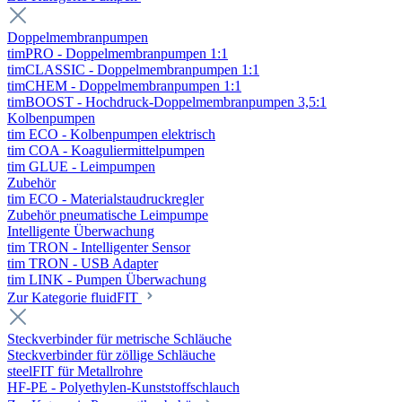
Doppelmembranpumpen
timPRO - Doppelmembranpumpen 1:1
timCLASSIC - Doppelmembranpumpen 1:1
timCHEM - Doppelmembranpumpen 1:1
timBOOST - Hochdruck-Doppelmembranpumpen 3,5:1
Kolbenpumpen
tim ECO - Kolbenpumpen elektrisch
tim COA - Koaguliermittelpumpen
tim GLUE - Leimpumpen
Zubehör
tim ECO - Materialstaudruckregler
Zubehör pneumatische Leimpumpe
Intelligente Überwachung
tim TRON - Intelligenter Sensor
tim TRON - USB Adapter
tim LINK - Pumpen Überwachung
Zur Kategorie fluidFIT
Steckverbinder für metrische Schläuche
Steckverbinder für zöllige Schläuche
steelFIT für Metallrohre
HF-PE - Polyethylen-Kunststoffschlauch