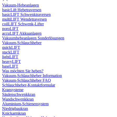
Vakuum-Hebeanlagen
basicLift Hebetraversen
basicLIFT Schwenktraversen
multiLIFT Wendetraversen
coilLIFT Schwenk-Lifter
poroLIFT
accuLIFT Akkuanlagen
Vakuumhebeanlagen Sonderlösungen
Vakuum-Schlauchheber
quickLIFT
stackLIFT
lightLIFT
heavyLIFT
baseLIFT
Was möchten Sie heben?
Vakuum-Schlauchheber Information
Vakuum-Schlauchheber FAQ
Schlauchheber-Kontaktformular
Kransysteme
Säulenschwenkkran
Wandschwenkkran
Aluminium-Schienensystem
Niedrigbaukran
Knickarmkran