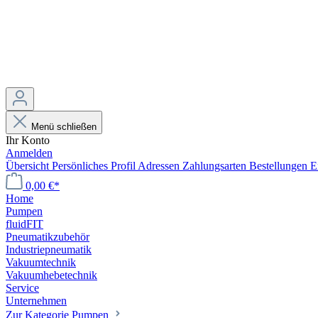
Menü schließen
Ihr Konto
Anmelden
Übersicht
Persönliches Profil
Adressen
Zahlungsarten
Bestellungen
E
0,00 €*
Home
Pumpen
fluidFIT
Pneumatikzubehör
Industriepneumatik
Vakuumtechnik
Vakuumhebetechnik
Service
Unternehmen
Zur Kategorie Pumpen