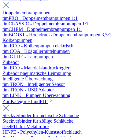
Doppelmembranpumpen
timPRO - Doppelmembranpumpen 1:1
timCLASSIC - Doppelmembranpumpen 1:1
timCHEM - Doppelmembranpumpen 1:1
timBOOST - Hochdruck-Doppelmembranpumpen 3,5:1
Kolbenpumpen
tim ECO - Kolbenpumpen elektrisch
tim COA - Koaguliermittelpumpen
tim GLUE - Leimpumpen
Zubehör
tim ECO - Materialstaudruckregler
Zubehör pneumatische Leimpumpe
Intelligente Überwachung
tim TRON - Intelligenter Sensor
tim TRON - USB Adapter
tim LINK - Pumpen Überwachung
Zur Kategorie fluidFIT
Steckverbinder für metrische Schläuche
Steckverbinder für zöllige Schläuche
steelFIT für Metallrohre
HF-PE - Polyethylen-Kunststoffschlauch