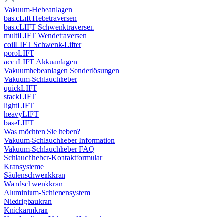
Vakuum-Hebeanlagen
basicLift Hebetraversen
basicLIFT Schwenktraversen
multiLIFT Wendetraversen
coilLIFT Schwenk-Lifter
poroLIFT
accuLIFT Akkuanlagen
Vakuumhebeanlagen Sonderlösungen
Vakuum-Schlauchheber
quickLIFT
stackLIFT
lightLIFT
heavyLIFT
baseLIFT
Was möchten Sie heben?
Vakuum-Schlauchheber Information
Vakuum-Schlauchheber FAQ
Schlauchheber-Kontaktformular
Kransysteme
Säulenschwenkkran
Wandschwenkkran
Aluminium-Schienensystem
Niedrigbaukran
Knickarmkran