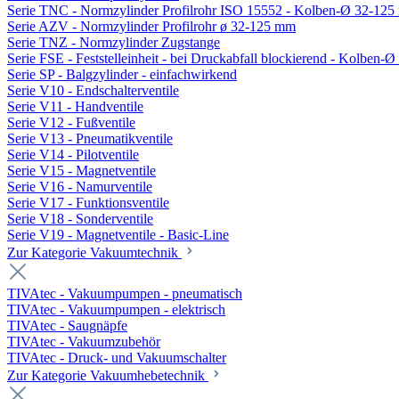
Serie TNC - Normzylinder Profilrohr ISO 15552 - Kolben-Ø 32-12
Serie AZV - Normzylinder Profilrohr ø 32-125 mm
Serie TNZ - Normzylinder Zugstange
Serie FSE - Feststelleinheit - bei Druckabfall blockierend - Kolben-
Serie SP - Balgzylinder - einfachwirkend
Serie V10 - Endschalterventile
Serie V11 - Handventile
Serie V12 - Fußventile
Serie V13 - Pneumatikventile
Serie V14 - Pilotventile
Serie V15 - Magnetventile
Serie V16 - Namurventile
Serie V17 - Funktionsventile
Serie V18 - Sonderventile
Serie V19 - Magnetventile - Basic-Line
Zur Kategorie Vakuumtechnik
TIVAtec - Vakuumpumpen - pneumatisch
TIVAtec - Vakuumpumpen - elektrisch
TIVAtec - Saugnäpfe
TIVAtec - Vakuumzubehör
TIVAtec - Druck- und Vakuumschalter
Zur Kategorie Vakuumhebetechnik