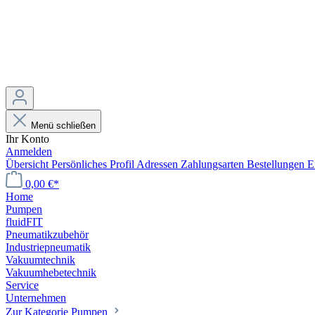
Menü schließen
Ihr Konto
Anmelden
Übersicht
Persönliches Profil
Adressen
Zahlungsarten
Bestellungen
E
0,00 €*
Home
Pumpen
fluidFIT
Pneumatikzubehör
Industriepneumatik
Vakuumtechnik
Vakuumhebetechnik
Service
Unternehmen
Zur Kategorie Pumpen