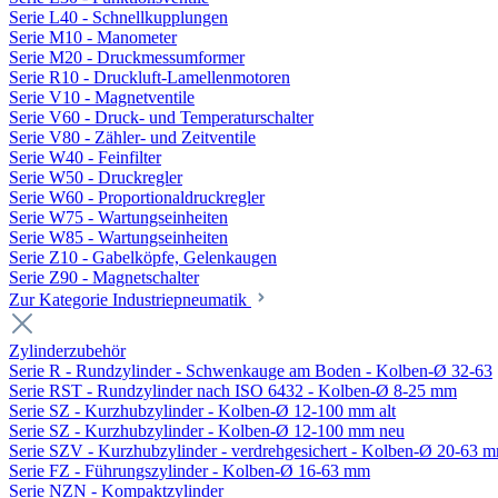
Serie L40 - Schnellkupplungen
Serie M10 - Manometer
Serie M20 - Druckmessumformer
Serie R10 - Druckluft-Lamellenmotoren
Serie V10 - Magnetventile
Serie V60 - Druck- und Temperaturschalter
Serie V80 - Zähler- und Zeitventile
Serie W40 - Feinfilter
Serie W50 - Druckregler
Serie W60 - Proportionaldruckregler
Serie W75 - Wartungseinheiten
Serie W85 - Wartungseinheiten
Serie Z10 - Gabelköpfe, Gelenkaugen
Serie Z90 - Magnetschalter
Zur Kategorie Industriepneumatik
Zylinderzubehör
Serie R - Rundzylinder - Schwenkauge am Boden - Kolben-Ø 32-63
Serie RST - Rundzylinder nach ISO 6432 - Kolben-Ø 8-25 mm
Serie SZ - Kurzhubzylinder - Kolben-Ø 12-100 mm alt
Serie SZ - Kurzhubzylinder - Kolben-Ø 12-100 mm neu
Serie SZV - Kurzhubzylinder - verdrehgesichert - Kolben-Ø 20-63 
Serie FZ - Führungszylinder - Kolben-Ø 16-63 mm
Serie NZN - Kompaktzylinder