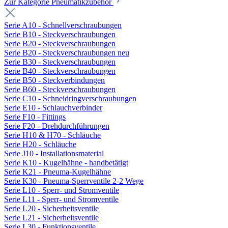
Zur Kategorie Pneumatikzubehör
Serie A10 - Schnellverschraubungen
Serie B10 - Steckverschraubungen
Serie B20 - Steckverschraubungen
Serie B20 - Steckverschraubungen neu
Serie B30 - Steckverschraubungen
Serie B40 - Steckverschraubungen
Serie B50 - Steckverbindungen
Serie B60 - Steckverschraubungen
Serie C10 - Schneidringverschraubungen
Serie E10 - Schlauchverbinder
Serie F10 - Fittings
Serie F20 - Drehdurchführungen
Serie H10 & H70 - Schläuche
Serie H20 - Schläuche
Serie J10 - Installationsmaterial
Serie K10 - Kugelhähne - handbetätigt
Serie K21 - Pneuma-Kugelhähne
Serie K30 - Pneuma-Sperrventile 2-2 Wege
Serie L10 - Sperr- und Stromventile
Serie L11 - Sperr- und Stromventile
Serie L20 - Sicherheitsventile
Serie L21 - Sicherheitsventile
Serie L30 - Funktionsventile