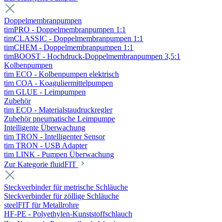
Doppelmembranpumpen
timPRO - Doppelmembranpumpen 1:1
timCLASSIC - Doppelmembranpumpen 1:1
timCHEM - Doppelmembranpumpen 1:1
timBOOST - Hochdruck-Doppelmembranpumpen 3,5:1
Kolbenpumpen
tim ECO - Kolbenpumpen elektrisch
tim COA - Koaguliermittelpumpen
tim GLUE - Leimpumpen
Zubehör
tim ECO - Materialstaudruckregler
Zubehör pneumatische Leimpumpe
Intelligente Überwachung
tim TRON - Intelligenter Sensor
tim TRON - USB Adapter
tim LINK - Pumpen Überwachung
Zur Kategorie fluidFIT
Steckverbinder für metrische Schläuche
Steckverbinder für zöllige Schläuche
steelFIT für Metallrohre
HF-PE - Polyethylen-Kunststoffschlauch