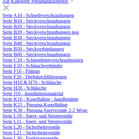
Zur Kategorie Pneumatikzubehör
Serie A10 - Schnellverschraubungen
Serie B10 - Steckverschraubungen
Serie B20 - Steckverschraubungen
Serie B20 - Steckverschraubungen neu
Serie B30 - Steckverschraubungen
Serie B40 - Steckverschraubungen
Serie B50 - Steckverbindungen
Serie B60 - Steckverschraubungen
Serie C10 - Schneidringverschraubungen
Serie E10 - Schlauchverbinder
Serie F10 - Fittings
Serie F20 - Drehdurchführungen
Serie H10 & H70 - Schläuche
Serie H20 - Schläuche
Serie J10 - Installationsmaterial
Serie K10 - Kugelhähne - handbetätigt
Serie K21 - Pneuma-Kugelhähne
Serie K30 - Pneuma-Sperrventile 2-2 Wege
Serie L10 - Sperr- und Stromventile
Serie L11 - Sperr- und Stromventile
Serie L20 - Sicherheitsventile
Serie L21 - Sicherheitsventile
Serie L30 - Funktionsventile