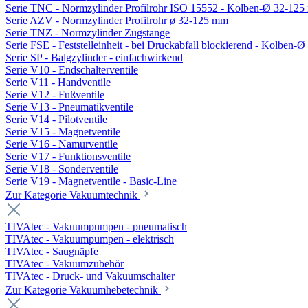
Serie TNC - Normzylinder Profilrohr ISO 15552 - Kolben-Ø 32-12
Serie AZV - Normzylinder Profilrohr ø 32-125 mm
Serie TNZ - Normzylinder Zugstange
Serie FSE - Feststelleinheit - bei Druckabfall blockierend - Kolben-
Serie SP - Balgzylinder - einfachwirkend
Serie V10 - Endschalterventile
Serie V11 - Handventile
Serie V12 - Fußventile
Serie V13 - Pneumatikventile
Serie V14 - Pilotventile
Serie V15 - Magnetventile
Serie V16 - Namurventile
Serie V17 - Funktionsventile
Serie V18 - Sonderventile
Serie V19 - Magnetventile - Basic-Line
Zur Kategorie Vakuumtechnik
TIVAtec - Vakuumpumpen - pneumatisch
TIVAtec - Vakuumpumpen - elektrisch
TIVAtec - Saugnäpfe
TIVAtec - Vakuumzubehör
TIVAtec - Druck- und Vakuumschalter
Zur Kategorie Vakuumhebetechnik