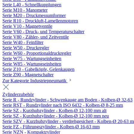
Serie L40 - Schnellkupplungen
Serie M10 - Manometer
Serie M20 - Druckmessumformer
Serie R10 - Druckluft-Lamellenmotoren
Serie V10 - Magnetventile
Serie V60 - Druck- und Temperaturschalter
Serie V80 - Zähler- und Zeitventile
Serie W40 - Feinfilter
Serie W50 - Druckregler
Serie W60 - Proportionaldruckregler
Serie W75 - Wartungseinheiten
Serie W85 - Wartungseinheiten
Serie Z10 - Gabelköpfe, Gelenkaugen
Serie Z90 - Magnetschalter
Zur Kategorie Industriepneumatik
Zylinderzubehör
Serie R - Rundzylinder - Schwenkauge am Boden - Kolben-Ø 32-63
Serie RST - Rundzylinder nach ISO 6432 - Kolben-Ø 8-25 mm
Serie SZ - Kurzhubzylinder - Kolben-Ø 12-100 mm alt
Serie SZ - Kurzhubzylinder - Kolben-Ø 12-100 mm neu
Serie SZV - Kurzhubzylinder - verdrehgesichert - Kolben-Ø 20-63 
Serie FZ - Führungszylinder - Kolben-Ø 16-63 mm
Serie NZN - Kompaktzylinder