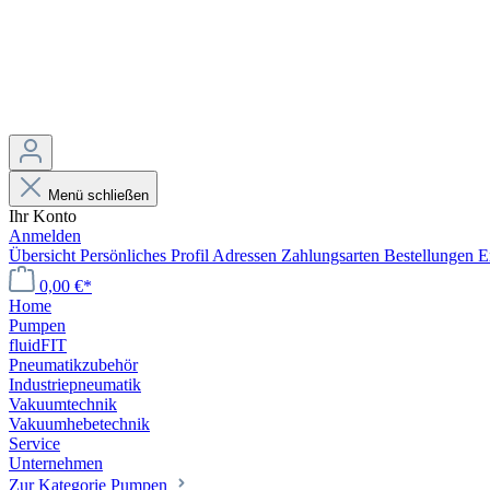
Menü schließen
Ihr Konto
Anmelden
Übersicht
Persönliches Profil
Adressen
Zahlungsarten
Bestellungen
E
0,00 €*
Home
Pumpen
fluidFIT
Pneumatikzubehör
Industriepneumatik
Vakuumtechnik
Vakuumhebetechnik
Service
Unternehmen
Zur Kategorie Pumpen