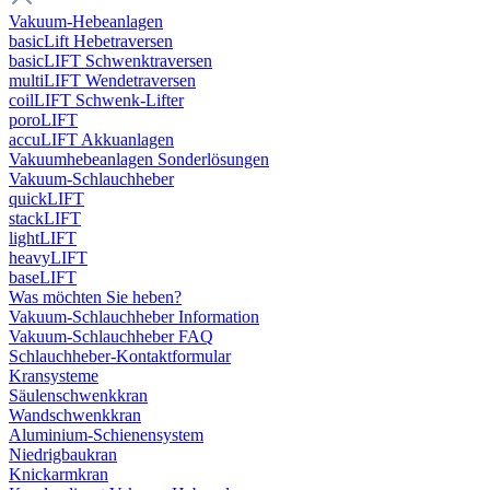
Vakuum-Hebeanlagen
basicLift Hebetraversen
basicLIFT Schwenktraversen
multiLIFT Wendetraversen
coilLIFT Schwenk-Lifter
poroLIFT
accuLIFT Akkuanlagen
Vakuumhebeanlagen Sonderlösungen
Vakuum-Schlauchheber
quickLIFT
stackLIFT
lightLIFT
heavyLIFT
baseLIFT
Was möchten Sie heben?
Vakuum-Schlauchheber Information
Vakuum-Schlauchheber FAQ
Schlauchheber-Kontaktformular
Kransysteme
Säulenschwenkkran
Wandschwenkkran
Aluminium-Schienensystem
Niedrigbaukran
Knickarmkran